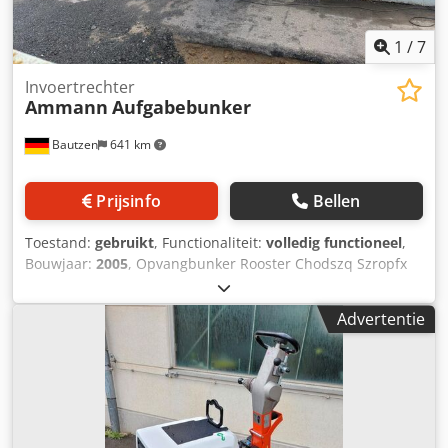
1
/
7
Invoertrechter
Ammann
Aufgabebunker
Bautzen
641 km
Prijsinfo
Bellen
Toestand:
gebruikt
, Functionaliteit:
volledig functioneel
,
Bouwjaar:
2005
, Opvangbunker Rooster Chodszq Szropfx
Ai Toa Afvoersysteem Transportband, 12 m, met
bandbreedte 650 mm.
Advertentie