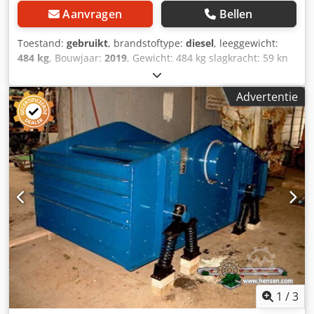
Aanvragen
Bellen
Toestand:
gebruikt
, brandstoftype:
diesel
, leeggewicht:
484 kg
, Bouwjaar:
2019
, Gewicht: 484 kg slagkracht: 59 kn
Diesel, 1 cylinder Hatz (1b40)\ Vooruit/ teruguit. Elektrisch
gestart. Breedte plaat: 60 cm Cjdpfxsxw H Hce Ai Tsha Prijs
Advertentie
per stuk: € 3.400,- ex BTW Meerdere op voorraad!
1
/
3