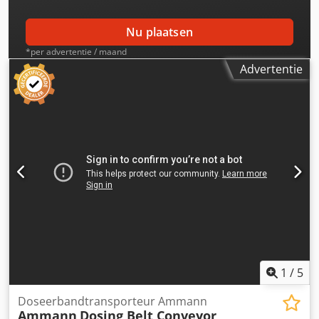
Nu plaatsen
*per advertentie / maand
Advertentie
1
/
5
Doseerbandtransporteur Ammann
Ammann
Dosing Belt Conveyor