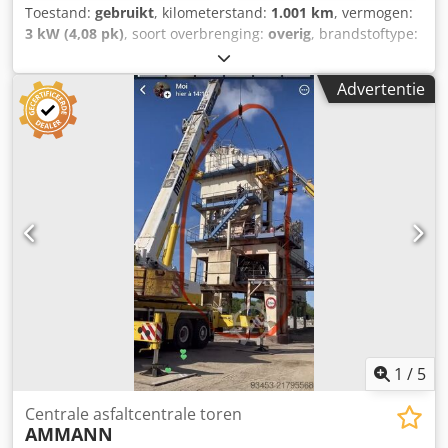
Toestand:
gebruikt
, kilometerstand:
1.001 km
, vermogen:
3 kW (4,08 pk)
, soort overbrenging:
overig
, brandstoftype:
diesel
, kleur:
geel
, leeggewicht:
111 kg
, eerste registratie:
01/2006
, Bouwjaar:
2006
, bestuurderscabine:
overig
,
Advertentie
Voertuiglocatie: Bovenden, Hatz dieselmotor! Accessoire-
informatie zonder garantie, wijzigingen, tussentijdse
verkoop en vergissingen voorbehouden! Chedpfxoxy Sw Ss
Ai Tja
1
/
5
Centrale asfaltcentrale toren
AMMANN