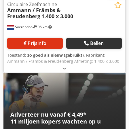
Circulaire Zeefmachine
Ammann / Främbs &
Freudenberg
1.400 x 3.000
Soerendonk
95 km
Prijsinfo
Bellen
Toestand:
zo goed als nieuw (gebruikt)
, Fabrikant:
Ammann / Främbs & Freudenberg Afmeting: 1.400 x 3.000
Inclusief: – Aandrijving – Aandrijfas – Veerelementen
Chodpfxjg Snuto Ai Tsa Zeefmachine is gereviseerd,
gezandstraald en gespoten.
Adverteer nu vanaf € 4,49
*
11 miljoen kopers
wachten op u