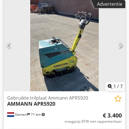
Vooruit/teruguit Prijs: €1.700,- ex BTW Cedpsxw H Hvsfx Ai
Advertentie
Tjha Meerdere op voorraad!!
1
/
7
Gebruikte trilplaat Ammann APR5920
AMMANN
APR5920
€ 3.400
Gemert
71 km
vraagprijs BTW niet rapporteerbaar