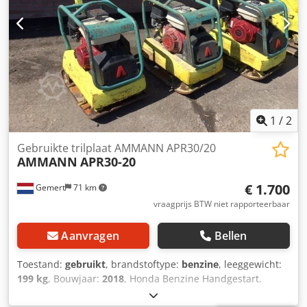
1
/
2
Gebruikte trilplaat AMMANN APR30/20
AMMANN
APR30-20
€ 1.700
Gemert
71 km
vraagprijs BTW niet rapporteerbaar
Aanvragen
Bellen
Toestand:
gebruikt
, brandstoftype:
benzine
, leeggewicht:
199 kg
, Bouwjaar:
2018
, Honda Benzine Handgestart.
Gewicht: 199 kg slagkracht: 30kn Breedte plaat: 50cm