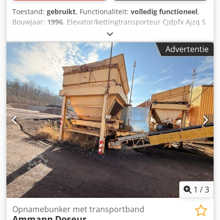
Toestand:
gebruikt
, Functionaliteit:
volledig functioneel
,
Bouwjaar:
1996
, Elevator/kettingtransporteur Cjdpfx Ajzq S
Dasi Tsha Geschikt voor het transporteren van
bulkgoederen Hoogte: 26 m
Advertentie
1
/
3
Opnamebunker met transportband
Ammann
Doseur