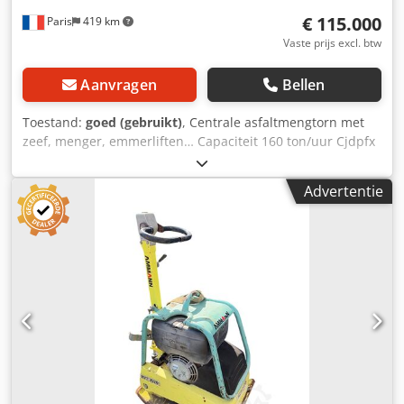
€ 115.000
Paris
419 km
Vaste prijs excl. btw
Aanvragen
Bellen
Toestand:
goed (gebruikt)
, Centrale asfaltmengtorn met
zeef, menger, emmerliften… Capaciteit 160 ton/uur Cjdpfx
Aoy Hf Duoi Toha
Advertentie