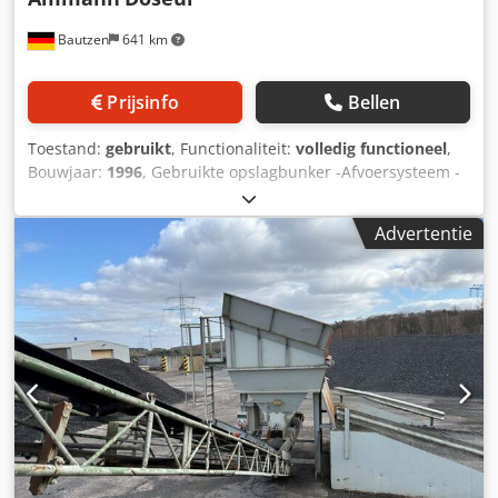
Bautzen
641 km
Prijsinfo
Bellen
Toestand:
gebruikt
, Functionaliteit:
volledig functioneel
,
Bouwjaar:
1996
, Gebruikte opslagbunker -Afvoersysteem -
Transportband Chsdpfx Ajzq S Avei Toa
Advertentie