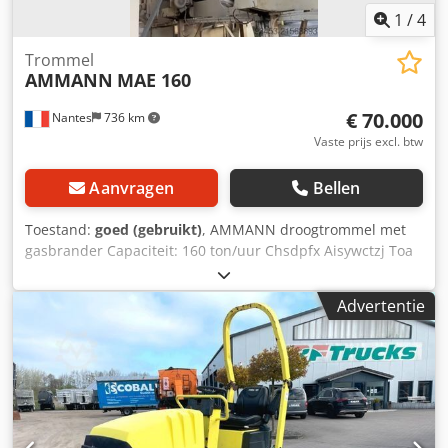
1
/
4
Trommel
AMMANN
MAE 160
€ 70.000
Nantes
736 km
Vaste prijs excl. btw
Aanvragen
Bellen
Toestand:
goed (gebruikt)
, AMMANN droogtrommel met
gasbrander Capaciteit: 160 ton/uur Chsdpfx Aisywctzj Toa
Bouwjaar: 2006.
Advertentie