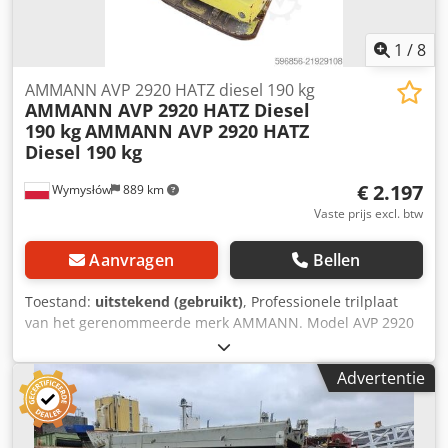
1
/
8
AMMANN AVP 2920 HATZ diesel 190 kg
AMMANN AVP 2920 HATZ Diesel
190 kg
AMMANN AVP 2920 HATZ
Diesel 190 kg
€ 2.197
Wymysłów
889 km
Vaste prijs excl. btw
Aanvragen
Bellen
Toestand:
uitstekend (gebruikt)
, Professionele trilplaat
van het gerenommeerde merk AMMANN. Model AVP 2920
is uitgerust met een betrouwbare HATZ dieselmotor met
een vermogen van 5 kW. Deze machine is bedoeld voor
Advertentie
professioneel straatwerk, wegenbouw en het verdichten
van grond, bestrating, zandbedden en asfalt. Volledig
mechanisch apparaat, degelijke Duitse constructie. Visuele