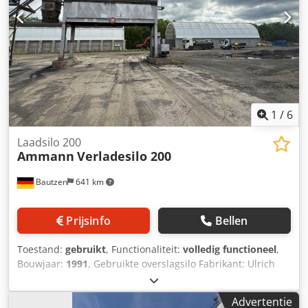
1
/
6
Laadsilo 200
Ammann
Verladesilo 200
Bautzen
641 km
Prijsinfo
Bellen
Toestand:
gebruikt
, Functionaliteit:
volledig functioneel
,
Bouwjaar:
1991
, Gebruikte overslagsilo Fabrikant: Ulrich
Totale inhoud: 200 ton - Kuipbandtransporteur Csdpozq S
Ewjfx Ai Toha - Hijslier - Elektrische installatie
Advertentie