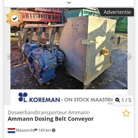
Aandrijving: trommelmotor 5,5 kW. Codpfx Aijywnage Toha
* 1x: A-A lengte = 43.000 mm, bandbreedte: 650 mm *
Advertentie
Aandrijving: tandwielkast 15 kW.
1
/
5
Doseerbandtransporteur Ammann
Ammann
Dosing Belt Conveyor
Maastricht
143 km