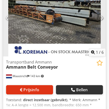
staat conform de foto's – normale gebruikssporen.
Technische gegevens: • Fabrikant: AMMANN • Model: AVP
2920 • Bouwjaar: 1999 • Motor: HATZ Diesel • Motortype:
1B30-6 • Vermogen: 5 kW • Bedrijfsgewicht: 190 kg •
Handstart • Made in Germany Toepassingen: • Verdichten
van straatstenen • Straatwerkzaamheden Cedpfx Aisy Sifyj
Teha • Wegenbouw • Verdichten van grond en zandlaag •
Graafwerken en funderingen Staat: Gebruikte, complete
machine. HATZ motor – een duurzame en gewaardeerde
dieselunit.
1
/
6
Transportband Ammann
Ammann
Belt Conveyor
Maastricht
143 km
Prijsinfo
Bellen
Toestand:
direct inzetbaar (gebruikt)
, * Merk: Ammann *
1x: A-A lengte = 12.500 mm, bandbreedte: 650 mm *