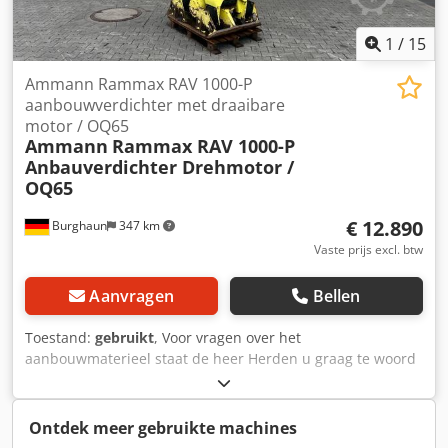
1
/
15
Ammann Rammax RAV 1000-P
aanbouwverdichter met draaibare
motor / OQ65
Ammann
Rammax RAV 1000-P
Anbauverdichter Drehmotor /
OQ65
€ 12.890
Burghaun
347 km
Vaste prijs excl. btw
Aanvragen
Bellen
Toestand:
gebruikt
, Voor vragen over het
aanbouwmaterieel staat de heer Herden u graag te woord
(bereikbaar via telefoonnummer: …). Ammann Rammax
RAV 1000-P aanbouwverdichter / inclusief OilQuick OQ65 /
inclusief draaimotor / 18 – 40 ton / bouwjaar ca. 2007 –
Ontdek meer gebruikte machines
helaas geen typeplaatje meer aanwezig / op voorraad &