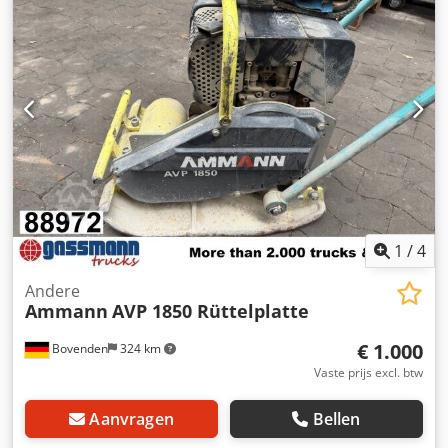
Model: SEV-315M4 Fabrikant: AMMANN Nominaal
vermogen: 132 kW Bedrijfsspanning 50 Hz: 400 V Nominale
snelheid: 1.490 l/min Cjdpfstt Auuox Ai Tsha Voor meer
details zie foto's & typeplaatje Staat: Gebruikt, gereviseerd
voorraaditem. Leveringsomvang: 1 europallet met 1 motor
1
/
4
Andere
Ammann
AVP 1850 Rüttelplatte
€ 1.000
Bovenden
324 km
Vaste prijs excl. btw
Aanvragen
Bellen