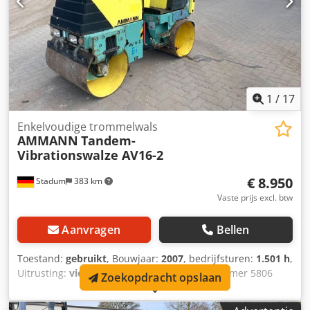
1
/
17
Enkelvoudige trommelwals
AMMANN
Tandem-
Vibrationswalze AV16-2
€ 8.950
Stadum
383 km
Vaste prijs excl. btw
Aanvragen
Bellen
Toestand:
gebruikt
, Bouwjaar:
2007
, bedrijfsturen:
1.501 h
,
Uitrusting:
vierwielaandrijving
, Voorraadnummer 5806
Zoekopdracht opslaan
Ammann Tandem Vibratierol AV16-2 ---- * Fabrikant:
Ammann * Type: AV16-2 * Bouwjaar: 2007 * Kleur: Geel *