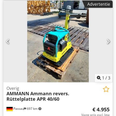
mm Machinelengte met handgreep: 1.600 mm
Advertentie
Machinehoogte: 820 mm Csdpfx Aszkz Tkoi Toha
Handgreephoogte (werkpositie): 1.000 mm
Handgreephoogte (transport): 1.500 mm Machinebreedte:
450/600/750 mm Motor: Hatz Supra 1D50S Brandstof:
Diesel Motorvermogen bij omwentelingen per minuut: 7
kW bij 3200 Maximale vibratiefrequentie: 70 Hz Maximale
centrifugale kracht: 50 kN Maximale hellingshoek: 36%
Amplitude: 1,7 mm
1
/
3
Overig
AMMANN
Ammann revers.
Rüttelplatte APR 40/60
€ 4.955
Passau
697 km
Vaste prijs excl. btw