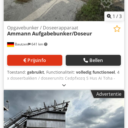
1
/
3
Opgavebunker / Doseerapparaat
Ammann
Aufgabebunker/Doseur
Bautzen
641 km
Prijsinfo
Bellen
Toestand:
gebruikt
, Functionaliteit:
volledig functioneel
, 4
x doseerbakken / doseerunits Cedpfxozq S Hus Ai Toha -
afvoertransportband - transportband / overdrachtsbund -
elektrische installatie, indien aanwezig
Advertentie