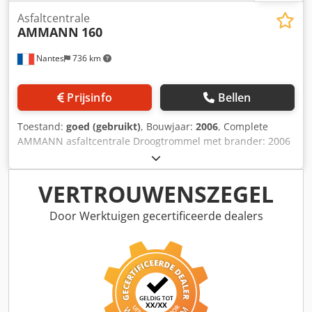
Asfaltcentrale
AMMANN
160
Nantes
736 km
Prijsinfo
Bellen
Toestand:
goed (gebruikt)
, Bouwjaar:
2006
, Complete
AMMANN asfaltcentrale Droogtrommel met brander: 2006
Filter: 2014 Chedpoxqpvtjfx Ai Tsa ERMIIS automatisering:
2013 Capaciteit: 160 ton/uur Machine wordt momenteel
gedemonteerd
VERTROUWENSZEGEL
Door Werktuigen gecertificeerde dealers