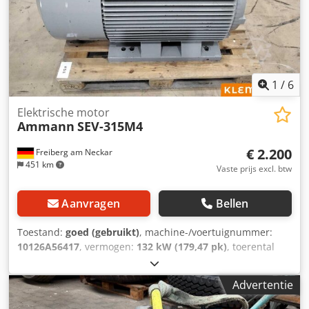
1
/
6
Elektrische motor
Ammann
SEV-315M4
€ 2.200
Freiberg am Neckar
451 km
Vaste prijs excl. btw
Aanvragen
Bellen
Toestand:
goed (gebruikt)
, machine-/voertuignummer:
10126A56417
, vermogen:
132 kW (179,47 pk)
, toerental
(min.):
1.490 rpm
, ingangsspanning:
400 V
, ingangsstroom:
228 A
, totaalgewicht:
1.020 kg
, totale lengte:
1.200 mm
,
Advertentie
totale breedte:
800 mm
, totale hoogte:
1.100 mm
,
AMMANN motor, type SEV-315M4 Technische specificaties: