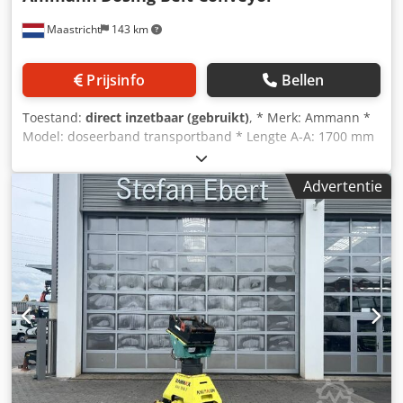
Maastricht
143 km
Prijsinfo
Bellen
Toestand:
direct inzetbaar (gebruikt)
, * Merk: Ammann *
Model: doseerband transportband * Lengte A-A: 1700 mm
* Bandbreedte: 650 mm Cjdpfx Aioywm I No Teha *
Aandrijving: 1,5 kW tandwielkast * Op voorraad: 6 stuks.
Advertentie