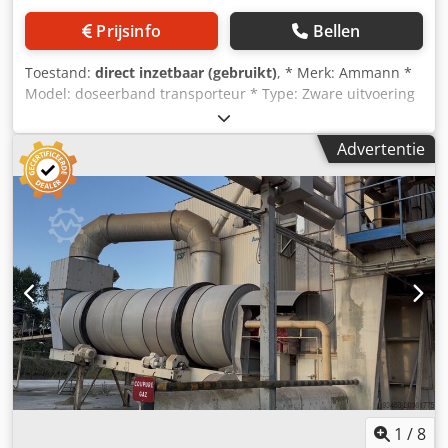
Prijsinfo
Bellen
Toestand:
direct inzetbaar (gebruikt)
, * Merk: Ammann *
Model: doseerband transporteur * Type: Zware uitvoering
Codpfx Aoywm Ehji Tjha * A-A lengte: 3100 mm *
Bandbreedte: 1200 mm * Aandrijving: 15 kW tandwielkast
Advertentie
* Op voorraad: 2 stuks.
1
/
8