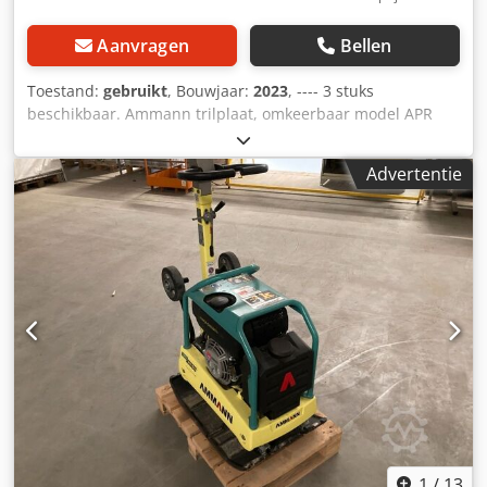
Aanvragen
Bellen
Toestand:
gebruikt
, Bouwjaar:
2023
, ---- 3 stuks
beschikbaar. Ammann trilplaat, omkeerbaar model APR
40/60 Artikelnummer: 100563147 Bouwjaar: 2023 Ammann
trilplaat, omkeerbaar model APR 40/60 Artikelnummer:
Advertentie
100563148 Bouwjaar: 2023 Specificaties: Motor: Hatz /
diesel Gewicht machine: 284 kg Cedozkzzbjpfx Ai Tsha
Verdichtingsbreedte: 600 mm
1
/
13