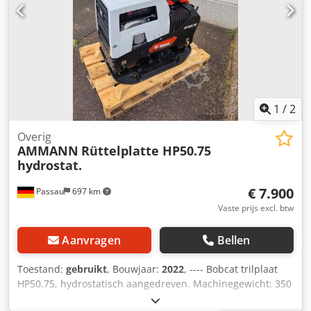
1
/
2
Overig
AMMANN
Rüttelplatte HP50.75
hydrostat.
€ 7.900
Passau
697 km
Vaste prijs excl. btw
Aanvragen
Bellen
Toestand:
gebruikt
, Bouwjaar:
2022
, ---- Bobcat trilplaat
HP50.75, hydrostatisch aangedreven. Machinegewicht: 350
kg Lengte van de grondplaat: 450 mm Machinelengte: 900