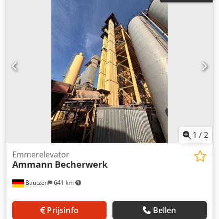
1
/
2
Emmerelevator
Ammann
Becherwerk
Bautzen
641 km
Prijsinfo
Bellen