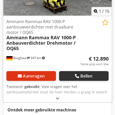
1
/
15
Ammann Rammax RAV 1000-P
aanbouwverdichter met draaibare
motor / OQ65
Ammann
Rammax RAV 1000-P
Anbauverdichter Drehmotor /
OQ65
€ 12.890
Burghaun
347 km
Vaste prijs excl. btw
Aanvragen
Bellen
Toestand:
gebruikt
, Voor vragen over het
aanbouwmaterieel staat de heer Herden u graag te woord
(bereikbaar via telefoonnummer: …). Ammann Rammax
RAV 1000-P aanbouwverdichter / inclusief OilQuick OQ65 /
inclusief draaimotor / 18 – 40 ton / bouwjaar ca. 2007 –
Ontdek meer gebruikte machines
helaas geen typeplaatje meer aanwezig / op voorraad &