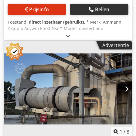
Prijsinfo
Bellen
Toestand:
direct inzetbaar (gebruikt)
, * Merk: Ammann
Dkjdpfx Aoywm Ehod Nsr * Model: doseerband
transporteur * Type: Zware uitvoering * A-A lengte: 3100
mm * Bandbreedte: 1200 mm * Aandrijving: 15 kW
Advertentie
tandwielkast * Op voorraad: 2 stuks.
1
/
8