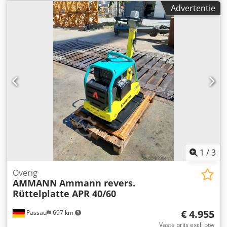
mm Dedpfx Aszkz Tked Nokr Machinelengte met
Advertentie
handgreep: 1.600 mm Machinehoogte: 820 mm
Handgreephoogte (werkpositie): 1.000 mm
Handgreephoogte (transport): 1.500 mm Machinebreedte:
450/600/750 mm Motor: Hatz Supra 1D50S Brandstof:
Diesel Motorvermogen bij omwentelingen per minuut: 7
kW bij 3200 Maximale vibratiefrequentie: 70 Hz Maximale
centrifugale kracht: 50 kN Maximale hellingshoek: 36%
Amplitude: 1,7 mm
1
/
3
Overig
AMMANN
Ammann revers.
Rüttelplatte APR 40/60
€ 4.955
Passau
697 km
Vaste prijs excl. btw