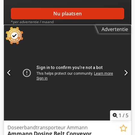
Nu plaatsen
*per advertentie / maand
Advertentie
1
/
5
Doseerbandtransporteur Ammann
Ammann
Dosing Belt Conveyor