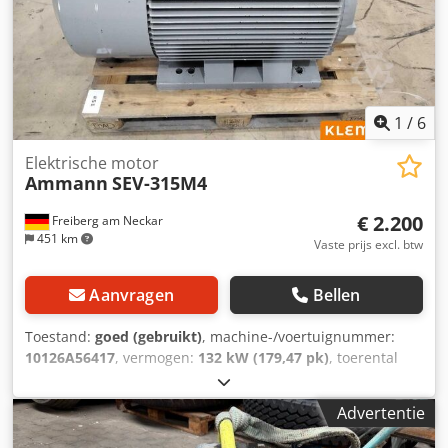
1
/
6
Elektrische motor
Ammann
SEV-315M4
€ 2.200
Freiberg am Neckar
451 km
Vaste prijs excl. btw
Aanvragen
Bellen
Toestand:
goed (gebruikt)
, machine-/voertuignummer:
10126A56417
, vermogen:
132 kW (179,47 pk)
, toerental
(min.):
1.490 rpm
, ingangsspanning:
400 V
, ingangsstroom:
228 A
, totaalgewicht:
1.020 kg
, totale lengte:
1.200 mm
,
Advertentie
totale breedte:
800 mm
, totale hoogte:
1.100 mm
,
AMMANN motor, type SEV-315M4 Dksdpfx Adstt Auuj Nor