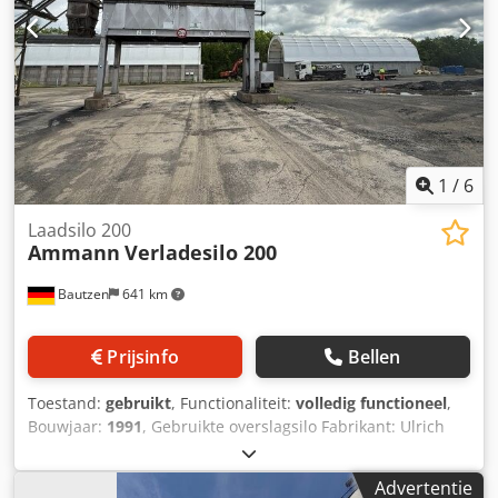
1
/
6
Laadsilo 200
Ammann
Verladesilo 200
Bautzen
641 km
Prijsinfo
Bellen
Toestand:
gebruikt
, Functionaliteit:
volledig functioneel
,
Bouwjaar:
1991
, Gebruikte overslagsilo Fabrikant: Ulrich
Totale inhoud: 200 ton - Kuipbandtransporteur - Hijslier
Dodozq S Ewepfx Ad Njkr - Elektrische installatie
Advertentie