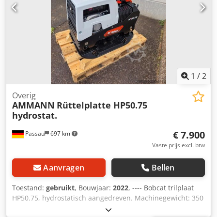
1
/
2
Overig
AMMANN
Rüttelplatte HP50.75
hydrostat.
€ 7.900
Passau
697 km
Vaste prijs excl. btw
Aanvragen
Bellen
Toestand:
gebruikt
, Bouwjaar:
2022
, ---- Bobcat trilplaat
HP50.75, hydrostatisch aangedreven. Machinegewicht: 350
kg Lengte van de grondplaat: 450 mm Machinelengte: 900