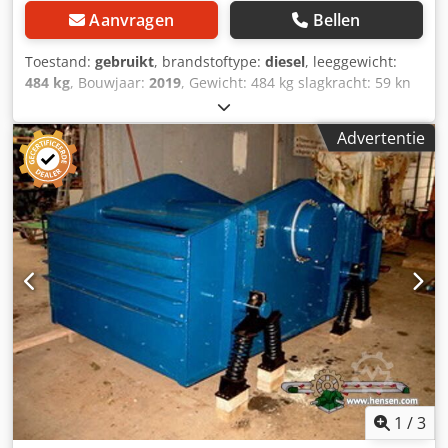
Aanvragen
Bellen
Toestand:
gebruikt
, brandstoftype:
diesel
, leeggewicht:
484 kg
, Bouwjaar:
2019
, Gewicht: 484 kg slagkracht: 59 kn
Diesel, 1 cylinder Hatz (1b40)\ Vooruit/ teruguit. Elektrisch
gestart. Breedte plaat: 60 cm Prijs per stuk: € 3.400,- ex
Advertentie
BTW Djdpfx Asxw H Hcjd Nekr Meerdere op voorraad!
1
/
3