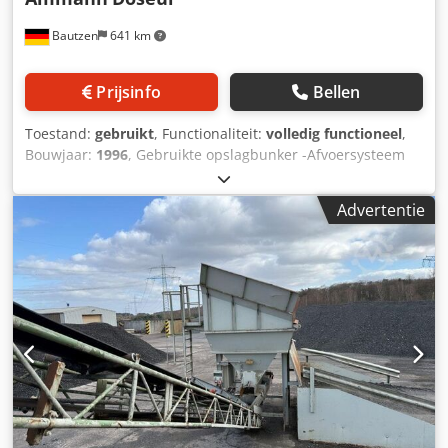
Bautzen
641 km
Prijsinfo
Bellen
Toestand:
gebruikt
, Functionaliteit:
volledig functioneel
,
Bouwjaar:
1996
, Gebruikte opslagbunker -Afvoersysteem
Dksdpfx Ajzq S Avsd Ner -Transportband
Advertentie