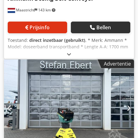
Maastricht
143 km
Prijsinfo
Bellen
Toestand:
direct inzetbaar (gebruikt)
, * Merk: Ammann *
Model: doseerband transportband * Lengte A-A: 1700 mm
* Bandbreedte: 650 mm Dedpoywm I Njfx Ad Nokr *
Aandrijving: 1,5 kW tandwielkast * Op voorraad: 6 stuks.
Advertentie