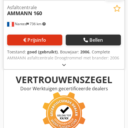
Asfaltcentrale
AMMANN
160
Nantes
736 km
Prijsinfo
Bellen
Toestand:
goed (gebruikt)
, Bouwjaar:
2006
, Complete
AMMANN asfaltcentrale Droogtrommel met brander: 2006
Filter: 2014 Dksdpfoxqpvtex Ad Nor ERMIIS automatisering:
2013 Capaciteit: 160 ton/uur Machine wordt momenteel
gedemonteerd
VERTROUWENSZEGEL
Door Werktuigen gecertificeerde dealers