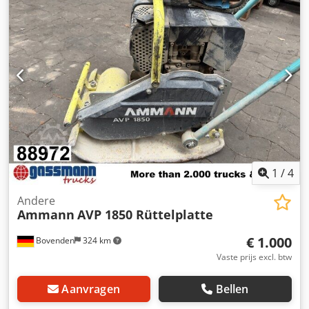
Technische specificaties: Model: SEV-315M4 Fabrikant:
AMMANN Nominaal vermogen: 132 kW Bedrijfsspanning
50 Hz: 400 V Nominale snelheid: 1.490 l/min Voor meer
details zie foto's & typeplaatje Staat: Gebruikt, gereviseerd
voorraaditem. Leveringsomvang: 1 europallet met 1 motor
1
/
4
Andere
Ammann
AVP 1850 Rüttelplatte
€ 1.000
Bovenden
324 km
Vaste prijs excl. btw
Aanvragen
Bellen