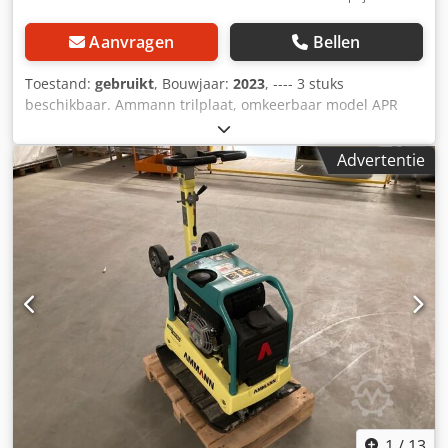
Aanvragen
Bellen
Toestand:
gebruikt
, Bouwjaar:
2023
, ---- 3 stuks
beschikbaar. Ammann trilplaat, omkeerbaar model APR
40/60 Artikelnummer: 100563147 Bouwjaar: 2023 Ammann
trilplaat, omkeerbaar model APR 40/60 Artikelnummer:
Advertentie
100563148 Dkedpfx Aozkzzbed Njr Bouwjaar: 2023
Specificaties: Motor: Hatz / diesel Gewicht machine: 284 kg
Verdichtingsbreedte: 600 mm
1
/
13