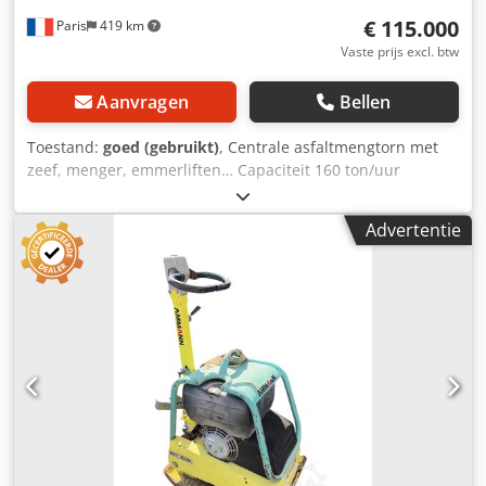
€ 115.000
Paris
419 km
Vaste prijs excl. btw
Aanvragen
Bellen
Toestand:
goed (gebruikt)
, Centrale asfaltmengtorn met
zeef, menger, emmerliften… Capaciteit 160 ton/uur
Dsdpfxsy Hf Due Ad Nokr
Advertentie