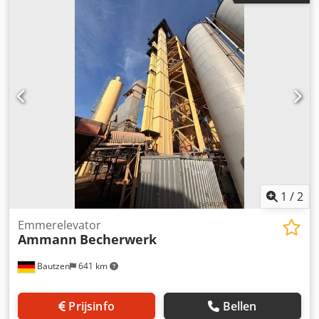
1
/
2
Emmerelevator
Ammann
Becherwerk
Bautzen
641 km
Prijsinfo
Bellen