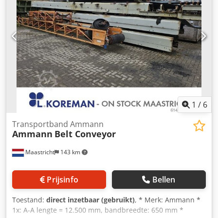
staat conform de foto's – normale gebruikssporen.
Technische gegevens: • Fabrikant: AMMANN • Model: AVP
2920 • Bouwjaar: 1999 • Motor: HATZ Diesel • Motortype:
1B30-6 • Vermogen: 5 kW • Bedrijfsgewicht: 190 kg •
Handstart • Made in Germany Toepassingen: • Verdichten
van straatstenen • Straatwerkzaamheden Dkodpfoy Sifyjx
Ad Nsr • Wegenbouw • Verdichten van grond en zandlaag •
Graafwerken en funderingen Staat: Gebruikte, complete
machine. HATZ motor – een duurzame en gewaardeerde
dieselunit.
1
/
6
Transportband Ammann
Ammann
Belt Conveyor
Maastricht
143 km
Prijsinfo
Bellen
Toestand:
direct inzetbaar (gebruikt)
, * Merk: Ammann *
1x: A-A lengte = 12.500 mm, bandbreedte: 650 mm *