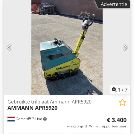
Vooruit/teruguit Dedpexw H Hvofx Ad Nskr Prijs: €1.700,- ex
Advertentie
BTW Meerdere op voorraad!!
1
/
7
Gebruikte trilplaat Ammann APR5920
AMMANN
APR5920
€ 3.400
Gemert
71 km
vraagprijs BTW niet rapporteerbaar