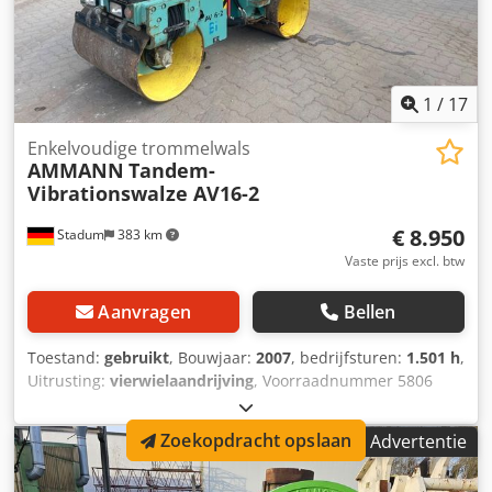
1
/
17
Enkelvoudige trommelwals
AMMANN
Tandem-
Vibrationswalze AV16-2
€ 8.950
Stadum
383 km
Vaste prijs excl. btw
Aanvragen
Bellen
Toestand:
gebruikt
, Bouwjaar:
2007
, bedrijfsturen:
1.501 h
,
Uitrusting:
vierwielaandrijving
, Voorraadnummer 5806
Ammann Tandem Vibratierol AV16-2 ---- * Fabrikant:
Ammann * Type: AV16-2 * Bouwjaar: 2007 * Kleur: Geel *
Zoekopdracht opslaan
Advertentie
Urenstand: 1.501 uur afgelezen * Gewicht: 1.580 kg *
Rolbreedte: ca. 0,90 m * Werkbreedte max.: ca. 0,94 m *