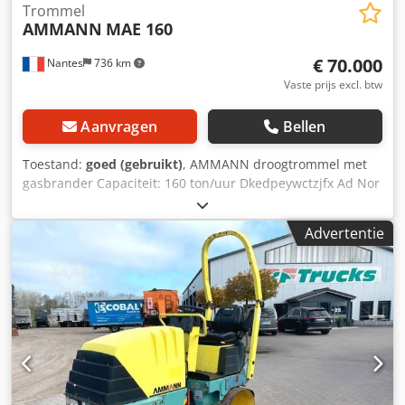
Trommel
AMMANN
MAE 160
€ 70.000
Nantes
736 km
Vaste prijs excl. btw
Aanvragen
Bellen
Toestand:
goed (gebruikt)
, AMMANN droogtrommel met
gasbrander Capaciteit: 160 ton/uur Dkedpeywctzjfx Ad Nor
Bouwjaar: 2006.
Advertentie