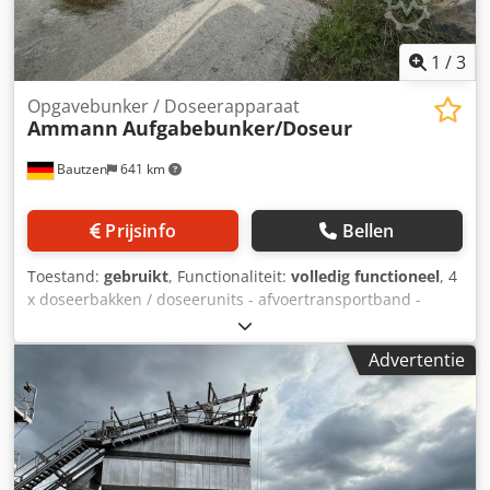
1
/
3
Opgavebunker / Doseerapparaat
Ammann
Aufgabebunker/Doseur
Bautzen
641 km
Prijsinfo
Bellen
Toestand:
gebruikt
, Functionaliteit:
volledig functioneel
, 4
x doseerbakken / doseerunits - afvoertransportband -
transportband / overdrachtsbund Dkedpfx Adozq S Huj Njr
- elektrische installatie, indien aanwezig
Advertentie