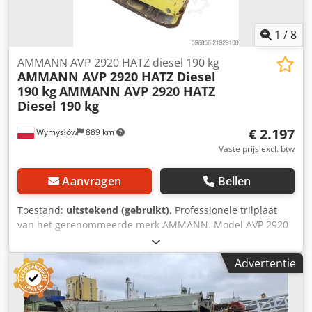
1
/
8
AMMANN AVP 2920 HATZ diesel 190 kg
AMMANN AVP 2920 HATZ Diesel
190 kg
AMMANN AVP 2920 HATZ
Diesel 190 kg
€ 2.197
Wymysłów
889 km
Vaste prijs excl. btw
Aanvragen
Bellen
Toestand:
uitstekend (gebruikt)
, Professionele trilplaat
van het gerenommeerde merk AMMANN. Model AVP 2920
is uitgerust met een betrouwbare HATZ dieselmotor met
een vermogen van 5 kW. Deze machine is bedoeld voor
Advertentie
professioneel straatwerk, wegenbouw en het verdichten
van grond, bestrating, zandbedden en asfalt. Volledig
mechanisch apparaat, degelijke Duitse constructie. Visuele