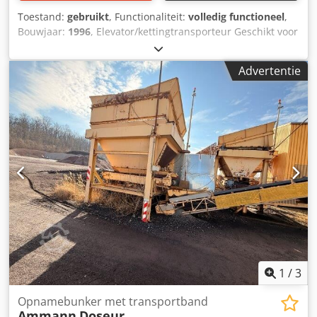
Toestand:
gebruikt
, Functionaliteit:
volledig functioneel
,
Bouwjaar:
1996
, Elevator/kettingtransporteur Geschikt voor
het transporteren van bulkgoederen Dkjdpfezq S Daox Ad
Njr Hoogte: 26 m
Advertentie
1
/
3
Opnamebunker met transportband
Ammann
Doseur