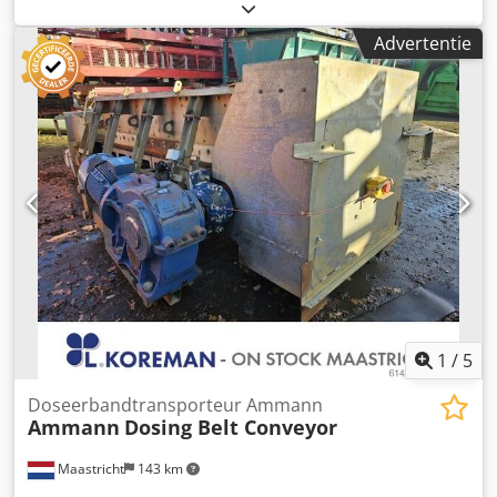
Aandrijving: trommelmotor 5,5 kW. * 1x: A-A lengte =
43.000 mm, bandbreedte: 650 mm Dkedpfx Adsywnags
Advertentie
Nor * Aandrijving: tandwielkast 15 kW.
1
/
5
Doseerbandtransporteur Ammann
Ammann
Dosing Belt Conveyor
Maastricht
143 km