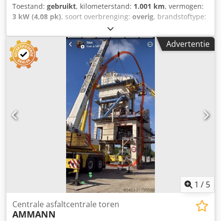
Toestand:
gebruikt
, kilometerstand:
1.001 km
, vermogen:
3 kW (4,08 pk)
, soort overbrenging:
overig
, brandstoftype:
diesel
, kleur:
geel
, leeggewicht:
111 kg
, eerste registratie:
01/2006
, Bouwjaar:
2006
, bestuurderscabine:
overig
,
Advertentie
Voertuiglocatie: Bovenden, Hatz dieselmotor! Accessoire-
informatie zonder garantie, wijzigingen, tussentijdse
verkoop en vergissingen voorbehouden! Dkjdpfxexy Sw Se
Ad Njr
1
/
5
Centrale asfaltcentrale toren
AMMANN