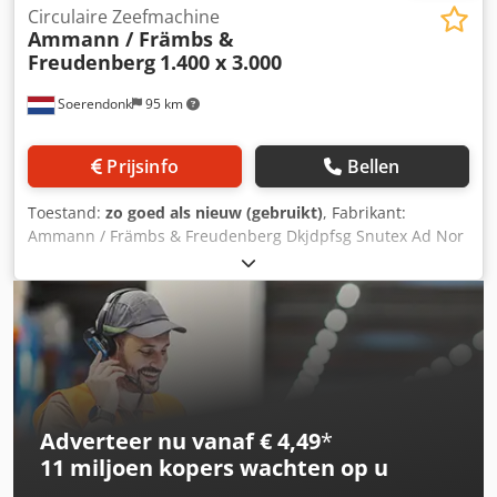
Circulaire Zeefmachine
Ammann / Främbs &
Freudenberg
1.400 x 3.000
Soerendonk
95 km
Prijsinfo
Bellen
Toestand:
zo goed als nieuw (gebruikt)
, Fabrikant:
Ammann / Främbs & Freudenberg Dkjdpfsg Snutex Ad Nor
Afmeting: 1.400 x 3.000 Inclusief: – Aandrijving – Aandrijfas
– Veerelementen Zeefmachine is gereviseerd,
gezandstraald en gespoten.
Adverteer nu vanaf € 4,49
*
11 miljoen kopers
wachten op u