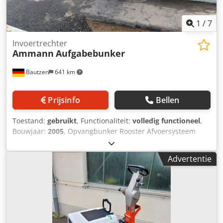
1
/
7
Invoertrechter
Ammann
Aufgabebunker
Bautzen
641 km
Prijsinfo
Bellen
Toestand:
gebruikt
, Functionaliteit:
volledig functioneel
,
Bouwjaar:
2005
, Opvangbunker Rooster Afvoersysteem
Transportband, 12 m, met bandbreedte 650 mm.
Dodpfxszq Szre Ad Nekr
Advertentie