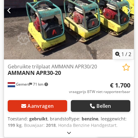
1
/
2
Gebruikte trilplaat AMMANN APR30/20
AMMANN
APR30-20
€ 1.700
Gemert
71 km
vraagprijs BTW niet rapporteerbaar
Aanvragen
Bellen
Toestand:
gebruikt
, brandstoftype:
benzine
, leeggewicht:
199 kg
, Bouwjaar:
2018
, Honda Benzine Handgestart.
Gewicht: 199 kg slagkracht: 30kn Breedte plaat: 50cm