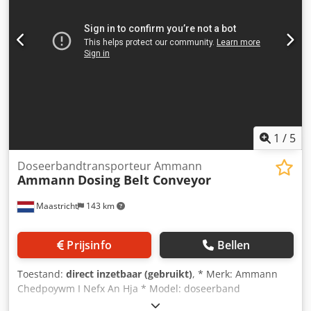
1
/
5
Doseerbandtransporteur Ammann
Ammann
Dosing Belt Conveyor
Maastricht
143 km
Prijsinfo
Bellen
Toestand:
direct inzetbaar (gebruikt)
, * Merk: Ammann
Chedpoywm I Nefx An Hja * Model: doseerband
transportband * Lengte A-A: 1700 mm * Bandbreedte: 650