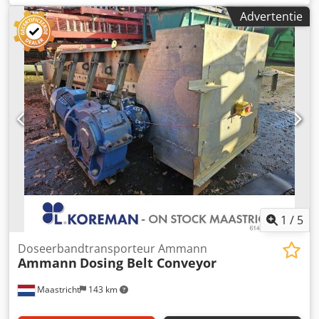
mm * Aandrijving: 1,5 kW tandwielkast * Op voorraad: 6
Advertentie
stuks.
1
/
5
Doseerbandtransporteur Ammann
Ammann
Dosing Belt Conveyor
Maastricht
143 km