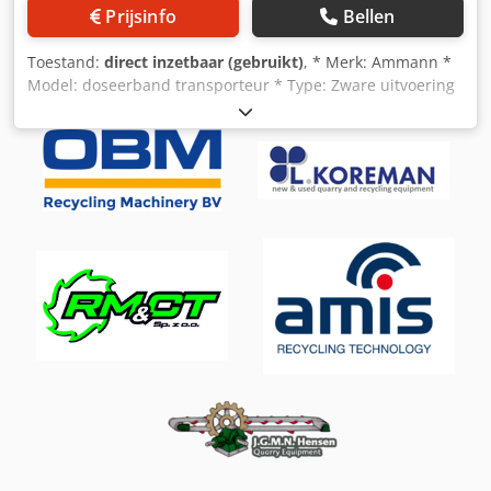
Prijsinfo
Bellen
Toestand:
direct inzetbaar (gebruikt)
, * Merk: Ammann *
Model: doseerband transporteur * Type: Zware uitvoering
* A-A lengte: 3100 mm * Bandbreedte: 1200 mm Csdoywm
Ehspfx An Heha * Aandrijving: 15 kW tandwielkast * Op
voorraad: 2 stuks.