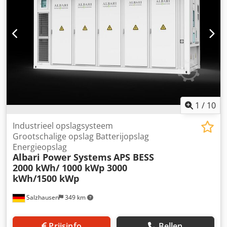
1
/
10
Industrieel opslagsysteem
Grootschalige opslag Batterijopslag
Energieopslag
Albari Power Systems
APS BESS
2000 kWh/ 1000 kWp 3000
kWh/1500 kWp
Salzhausen
349 km
Prijsinfo
Bellen