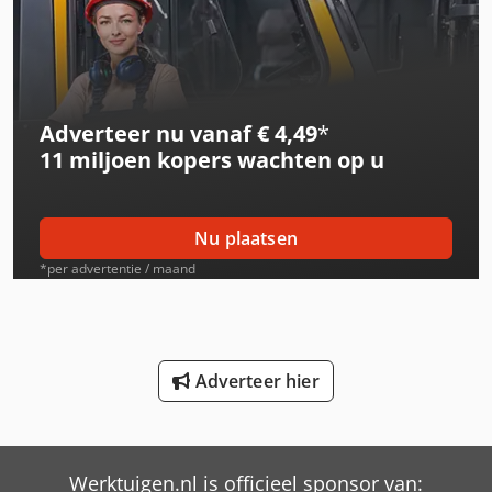
International 3688
International 433
Adverteer nu vanaf € 4,49
*
International 453
11 miljoen kopers
wachten op u
International 533
International 553
Nu plaatsen
International 554
*per advertentie / maand
International 644
International 654
Adverteer hier
International 824
International 833
Werktuigen.nl is officieel sponsor van:
International 834