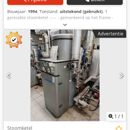
Bouwjaar:
1994
, Toestand:
uitstekend (gebruikt)
, 1
gestookte stoomketel ----- - gemonteerd op het frame -
Fabrikant : Jumey Verwarmingsoppervlak ongeveer : 40 m²
Capaciteit : 2.000 kg/h Max. bedrijfsoverdruk : 10,0 bar
Advertentie
Werkte voorheen op : 5.0 bar Watergehalte bij NW ca. :
3.540 l Watercapaciteit vol ca. : 4.750 l Bouwjaar : 1994
Dcedpfoikvdisx Ah Isk uitgerust met Weishaupt
gasbrander, gasregeling, schakelkast, voedingswaterpomp,
en de bestaande grove en fijne fittingen
1
/
1
Stoomketel