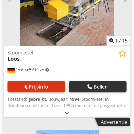
1
/
15
Stoomketel
Loos
Freising
619 km
Prijsinfo
Bellen
Toestand:
gebruikt
, Bouwjaar:
1994
, Stoomketel in
driedoorsconstructie (Loos, 1994) met olie- en gasgestookte
verbranding voor de productie van 7000 kg/uur stoom. De
waterinhoud van de ketel is 90 hl. Overige componenten: -
Advertentie
Combinatiebrander (Saacke) voor verbranding met olie en
gas - Gasregelcircuit - Olieaanvoer met zuigpompeenheid