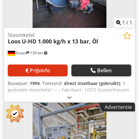
1
/
1
Stoomketel
Loos
U-HD 1.000 kg/h x 13 bar, Öl
Essen
139 km
Prijsinfo
Bellen
Bouwjaar:
1994
, Toestand:
direct inzetbaar (gebruikt)
, 1
gestookte stoomketel ----- Fabrikant : LOOS Gunzenhausen
Type : U-HD Verwarmingsoppervlak ca. : 20 qm Capaciteit
max. : 1.000 kg/h Bedrijfsoverdruk : 13 bar verhoogde
Advertentie
testoverdruk : 23,4 bar Waterinhoud bij NW ca. : 993 l
Waterinhoud vol ca. : 1.365 l Bouwjaar : 1994 1 pijp
blindrecht uitgerust met Weishaupt oliebrander,
schakelkast, voedingswaterpomp, Dodpfxslx Azyo Ah Iock
en de bestaande grove en fijne appendages