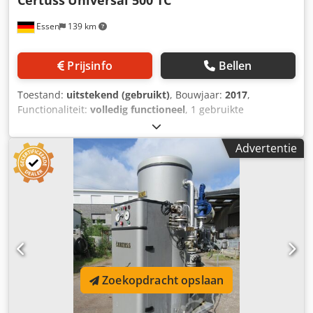
Certuss
Universal 500 TC
Essen
139 km
Prijsinfo
Bellen
Toestand:
uitstekend (gebruikt)
, Bouwjaar:
2017
,
Functionaliteit:
volledig functioneel
, 1 gebruikte
snelstoomgenerator ----- Fabrikant: CERTUSS Type:
Universal 500TC Capaciteit: 500 kg/u Max.
Advertentie
warmtevermogen: 364 kW Bedrijfsdruk: 16 bar Testdruk:
57 bar Waterinhoud ca.: 42,9 l Dcedoy Tvukepfx Ah Iek CE-
markering: CE 0035 Bouwjaar: 2017 Uitgerust met Certuss
gasbrander, gasregelstraat, schakelkast met
touchbediening (gemonteerd op de ketel),
voedingswaterpomp, voedingswatertank en de aanwezige
grove en fijne appendages.
Zoekopdracht opslaan