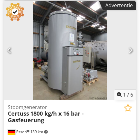
max : 947 kW Werkoverdruk : 10 bar Dcedpfx Ahoi E Hzts
Advertentie
Iok Testdruk : 57 bar Waterinhoud ongeveer : 155,7 l
Verwarmingsoppervlak : 23,7 m² CE-markering : CE 0035
Bouwjaar : 2004 Bouwjaar verwarmingsbatterij : 2018/
2021 uitgerust met Certuss oliebrander, oliedebiet 40 - 80
kg/h schakelkast, gemonteerd op het ketellichaam,
voedingswaterpomp en de bestaande grove en fijne
appendages
1
/
6
Stoomgenerator
Certuss
1800 kg/h x 16 bar -
Gasfeuerung
Essen
139 km