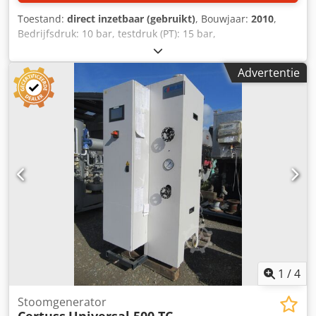
Toestand:
direct inzetbaar (gebruikt)
, Bouwjaar:
2010
,
Bedrijfsdruk: 10 bar, testdruk (PT): 15 bar,
stoomtemperatuur (TS): 184°C, waterinhoud: 916 l,
stoomcapaciteit: 5480 kg/u, verwarmingsoppervlak (HS):
Advertentie
73,4 m², warmtevermogen: 3437 kW, max.
brandervermogen: 3772 kW, min. brandervermogen: 1320
kW, regelaar-gasdruk: 150 mbar, brander-gasdruk: 5–65
mbar, nominaal gasverbruik: 406,9 Nm³/u, stroomverbruik:
46,2 A, lengte: 3000 mm, breedte: 1900 mm, hoogte: 3300
mm. Bezichtiging ter plaatse is mogelijk. Dcedpjzhntxefx
Ah Iek
1
/
4
Stoomgenerator