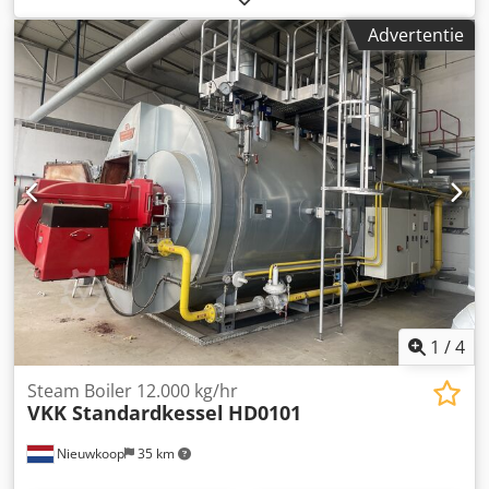
bar Verhoogde testdruk: 24,1 bar Dcjdpezltalofx Ah Ijk
Advertentie
Maximale temperatuur: 195°C Totaalvolume: 2.065 l
Bouwjaar: 01 / 2017 CE-markering: CE 0036 uitgerust met
Weishaupt-gasbrander, type WM-G20/3-A, 300-2.000 kW,
uitvoering ZM-LN, 15-500 mbar, gasregelklep, aparte
schakelkast, ketelregeling Loos-Boiler-Control LBC,
voedingswaterpomp, Eco type 1, vermogen 89 kW, volume
41 liter, temperatuur 238°C, toelaatbare bedrijfsdruk 31
bar, test-overdruk 56 bar, en de aanwezige grove en fijne
appendages.
1
/
4
Steam Boiler 12.000 kg/hr
VKK Standardkessel
HD0101
Nieuwkoop
35 km