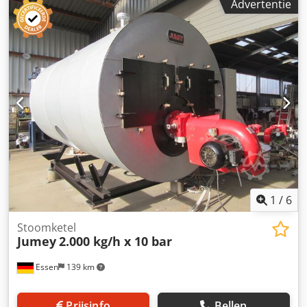
Advertentie
bar Testdruk : 56 bar Waterinhoud ca. : 110 l
Verwarmingsoppervlak : 21,9 m² Bouwjaar : 2007 uitgerust
met Weishaupt combibrander gas&olie, type WM-GL 10/3-
A, uitvoering ZM-T, 110-1.000 kW, olieopbrengst 20-84
kg/h, gasregelleiding, voedingswaterpomp, schakelkast,
gemonteerd op het ketellichaam en de bestaande grove en
fijne fittingen.
1
/
6
Stoomketel
Jumey
2.000 kg/h x 10 bar
Essen
139 km
Prijsinfo
Bellen