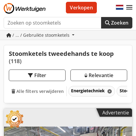
Verkopen
Zoeken
/ ... / Gebruikte stoomketels
Stoomketels tweedehands te koop
(118)
Filter
Relevantie
Energietechniek
Stoomk
Alle filters verwijderen
Advertentie