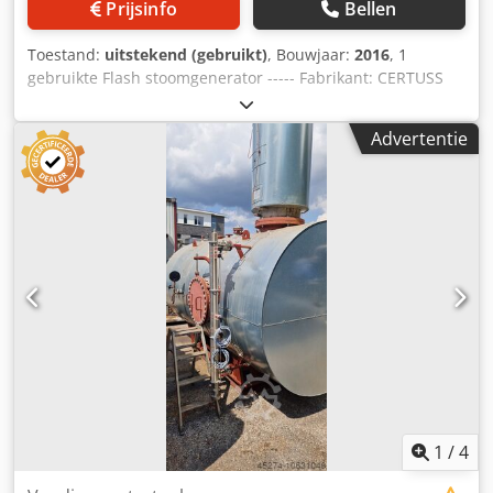
Prijsinfo
Bellen
Toestand:
uitstekend (gebruikt)
, Bouwjaar:
2016
, 1
gebruikte Flash stoomgenerator ----- Fabrikant: CERTUSS
Type: Universele TC Capaciteit: 700 kg/u Maximaal
warmtevermogen: 459 kW Werkdruk: 10 bar Watergehalte:
Advertentie
103,5 l Testdruk: 57 bar Dcedpswhxh Asfx Ah Isk CE-
markering: CE 0035 Bouwjaar: 2016 uitgerust met Certuss
gasbrander, gasregelsysteem, Schakelkast met
touchbediening, gemonteerd op de ketelbehuizing, en de
bestaande grove en fijne fittingen
1
/
4