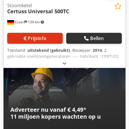
Stoomketel
Certuss
Universal 500TC
Essen
139 km
Prijsinfo
Bellen
Toestand:
uitstekend (gebruikt)
, Bouwjaar:
2014
, 2
gebruikte snelstoomgeneratoren ----- Fabrikant : CERTUSS
Type : Universal 500TC Capaciteit : 500 kg/u Max.
warmtevermogen : 364 kW Bedrijfsdruk : 10 bar Keerdruk :
57 bar Waterinhoud ca. : 42,9 ltr CE-markering : CE 0035
Bouwjaar : 2014 Uitgerust met Certuss gasbrander,
gasregeltraject, besturingskast met touch control,
gemonteerd op het ketellichaam, voedingswaterpomp en
aanwezige grove en fijne appendages. Djdpszgvifjfx Ah Isck
Adverteer nu vanaf € 4,49
*
11 miljoen kopers
wachten op u