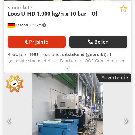
Stoomketel
Loos
U-HD 1.000 kg/h x 10 bar - Öl
Essen
139 km
Prijsinfo
Bellen
Bouwjaar:
1991
, Toestand:
uitstekend (gebruikt)
, 1
gestookte stoomketel ----- Fabrikant : LOOS Gunzenhausen
Type : U-HD Verwarmingsoppervlak ca. : 20 qm Capaciteit
max. : 1.000 kg/h Bedrijfsoverdruk : 10 bar verhoogde
Advertentie
testoverdruk : 18,5 bar Waterinhoud bij NW ca. : 993 l
Dcedpfsi E Hz Tsx Ah Iek Waterinhoud vol ca. : 1.365 l
Bouwjaar : 1991 uitgerust met Weishaupt oliebrander,
schakelkast, voedingswaterpomp en de bestaande grove
en fijne armaturen