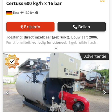
Certuss
600 kg/h x 16 bar
Essen
139 km
Prijsinfo
Bellen
Toestand:
direct inzetbaar (gebruikt)
, Bouwjaar:
2006
,
Functionaliteit:
volledig functioneel
, 1 gebruikte flash-
stoomgenerator ----- Fabrikant: CERTUSS Type: Junior
Capaciteit: 600 kg/u Maximaal vermogen: 436 kW
Advertentie
Werkdruk: 16 bar Djdpfx Ahewra S Rs Iock Waterinhoud:
42,5 l Testdruk: 57 bar CE-markering: CE 0035 Bouwjaar:
2006 Uitgerust met een Certuss-gasbrander,
gasregelleiding, regelkast gemonteerd op de ketel,
voedingswaterpomp en de bestaande grof- en
fijnkoppelingen