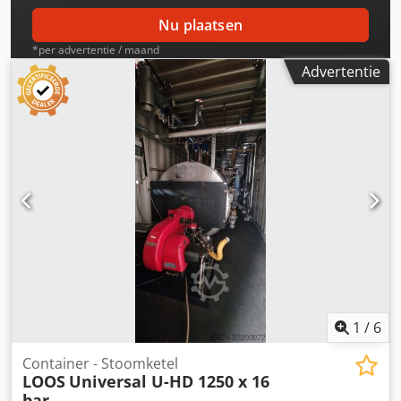
Nu plaatsen
*per advertentie / maand
Advertentie
1
/
6
Container - Stoomketel
LOOS
Universal U-HD 1250 x 16
bar