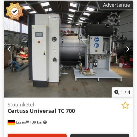
Advertentie
1
/
4
Stoomketel
Certuss
Universal TC 700
Essen
139 km