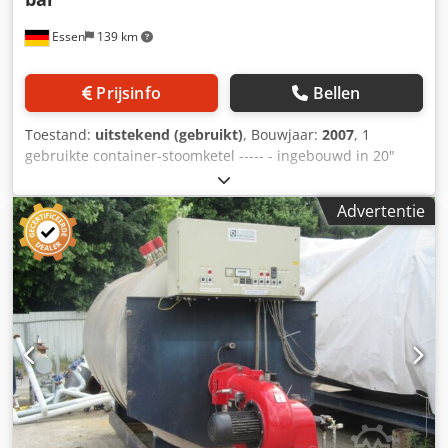
Essen
139 km
Prijsinfo
Bellen
Toestand:
uitstekend (gebruikt)
, Bouwjaar:
2007
, 1
gebruikte container-stoomketel ----- - ingebouwd in 20"
zeecontainer - Fabrikant: LOOS Gunzenhausen Type: U-HD
1250 Verwarmd oppervlak ca.: 20 m² Max. ketelvermogen:
Advertentie
1.250 kg/u Bedrijfsdruk: 16,0 bar Verhoogde testdruk: 29,6
bar Waterinhoud bij NW ca.: 993 l Totale waterinhoud ca.:
1.365 l Dedpfx Ahszguype Ieck Bouwjaar: 2007 CE-
keurmerk: 0036 Uitgerust met Weishaupt combi
gas-/oliebrander WMGL, gasregeltraject, schakelkast,
voedingswaterpomp en bestaande grove en fijne
afsluiters.