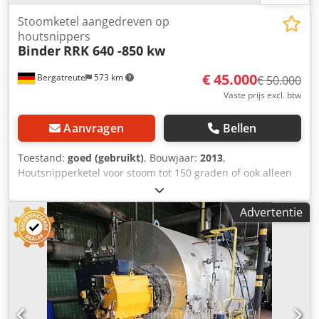
Stoomketel aangedreven op
houtsnippers
Binder
RRK 640 -850 kw
€ 45.000
Bergatreute
573 km
€ 50.000
Vaste prijs excl. btw
Aanvragen
Bellen
Toestand:
goed (gebruikt)
, Bouwjaar:
2013
,
Houtsnipperketel voor stoom tot 150 graden of ook alleen
voor water met hydraulische invoer maximale
warmteafgifte tot 850 kW geschikt voor droog materiaal
Advertentie
Dedpfx Ahjy Dfd Nj Ijck