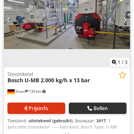
1
/
3
Stoomketel
Bosch
U-MB 2.000 kg/h x 13 bar
Essen
139 km
Prijsinfo
Bellen
Toestand:
uitstekend (gebruikt)
, Bouwjaar:
2017
, 1
gebruikte stoomketel ----- Fabrikant: Bosch Type: U-MB
2020 Vermogen: 2.000 kg/h Toelaatbare bedrijfsdruk: 13,0