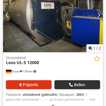
het ketellichaam ca: Diam. incl. isolatie : 1.230 mm Breedte
: 1.450 mm Transport hoogte : 2.200 mm Lengte : 1.940
mm Dcodenp Hwkjpfx Ah Iok Totale lengte incl. brander :
2.700 mm 1 gestookte voedingswater module -----
Fabrikant : Loos, Gunzenhausen Type : WSM Inhoud ca. :
800 l met schakelkast, monsterwaterkoeler, 2 doseervaten
1
/
2
Stoomketel
Loos
UL-S 12000
Essen
139 km
Prijsinfo
Bellen
Toestand:
uitstekend (gebruikt)
, Bouwjaar:
2003
, 1
gebruikte stoomketel ----- - op frame gemonteerd - - met
geïntegreerde economizer Fabrikant: LOOS Dcodpfx