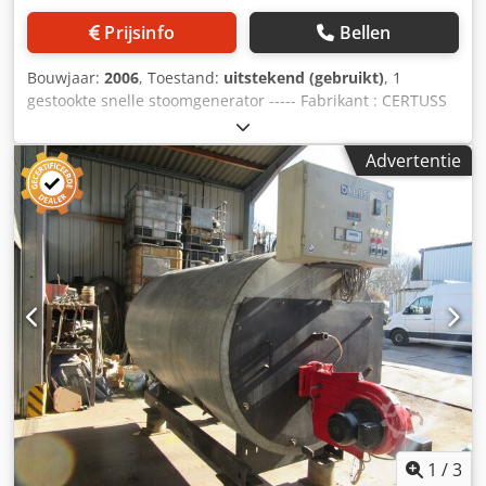
Prijsinfo
Bellen
Bouwjaar:
2006
, Toestand:
uitstekend (gebruikt)
, 1
gestookte snelle stoomgenerator ----- Fabrikant : CERTUSS
Type : Universeel Capaciteit : 1.800 kg/h Warmtevermogen
max : 1.311 kW Werkoverdruk : 16 bar Testdruk : 57 bar
Advertentie
Watercapaciteit ongeveer : 218 ltr Verwarmingsoppervlak :
23,7 m² CE-markering : CE 0035 Bouwjaar : 2006 uitgerust
met Certuss gasbrander, gascontrole systeem,
bedieningskast, gemonteerd op het ketellichaam en de
bestaande grove en fijne fittingen met
voedingswatermodule, gemonteerd op basisframe,
Dcedpjikvdqjfx Ah Ijk bestaande uit: Controlekast, VA
voedingswatertank, Speck voedingswaterpomp,
doseertank, afblaastank.
1
/
3