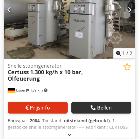
fijnregelventielen. Dcjdpfx Aswra Ewjh Iek
1
/
2
Snelle stoomgenerator
Certuss
1.300 kg/h x 10 bar,
Ölfeuerung
Essen
139 km
Prijsinfo
Bellen
Bouwjaar:
2004
, Toestand:
uitstekend (gebruikt)
, 1
gestookte snelle stoomgenerator ----- Fabrikant : CERTUSS
Type : Universeel Capaciteit : 1.300 kg/h Warmtevermogen