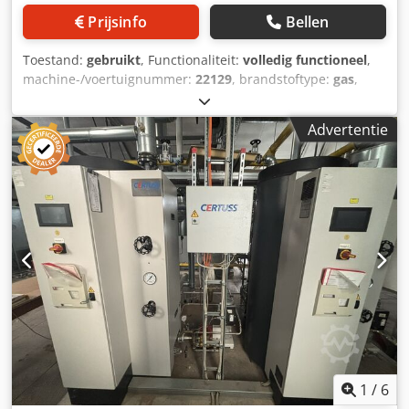
Prijsinfo
Bellen
Toestand:
gebruikt
, Functionaliteit:
volledig functioneel
,
machine-/voertuignummer:
22129
, brandstoftype:
gas
,
Bouwjaar:
2013
, bedrijfsdruk:
10 bar
, Gebruikte
stoomketelinstallatie met gasbrander en economiser
Advertentie
Fabricaat ketel: VKK Standard Kessel Type: 22129, 10 bar
Bouwjaar: 2013 Stoomcapaciteit: 12.000 kg/uur Djdpezk H
Aqefx Ah Ijck Toegestane werkdruk: 10 bar CE 0045
Compleet met appendages, Weishaupt brander G70/2A
ZM-1LN, besturingspaneel met Siemens PLC en
economiser. Tevens 2 voedingswaterpompen en diverse
appendages zoals onder andere automatische spui op
geleidbaarheid, handbediende bodemspui en monster
koeler.
1
/
6