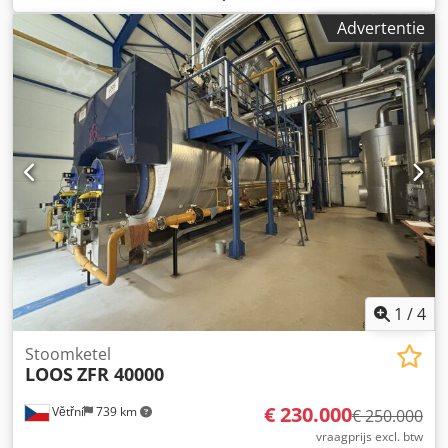
Ahszcvkce Ijk Type: UL-S Verwarmd oppervlak ca.: 240 m²
Advertentie
Capaciteit: 12.000 kg/u Max. toelaatbare bedrijfsdruk: 10
bar Waterinhoud bij NW ca.: 14,40 m³ Bouwjaar: 2003 CE-
markering: CE0036 Uitgerust met Saacke combi-brander
voor olie en gas, economizer, voedingswaterpomp,
schakelkast en de aanwezige grove en fijne appendages.
1
/
4
Stoomketel
LOOS
ZFR 40000
€ 230.000
Větřní
739 km
€ 250.000
vraagprijs excl. btw