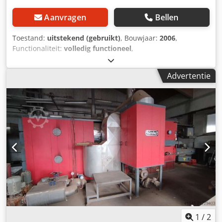
Aanvragen
Bellen
Toestand:
uitstekend (gebruikt)
, Bouwjaar:
2006
,
Functionaliteit:
volledig functioneel
,
machine-/voertuignummer:
K3
, bedrijfstemperatuur:
192
°C
, nominaal verwarmingsvermogen:
26.200 kW (35.622,04
Advertentie
pk)
, LOOS (BOSCH) stoomketel 40 t/u in zeer goede staat
uit 2006. Twee SAACKE gasbranders. Stoomtemperatuur
192°C. Inclusief ketelwaterbehandeling. Dedpfey Iza Uox
Ah Isck
1
/
2