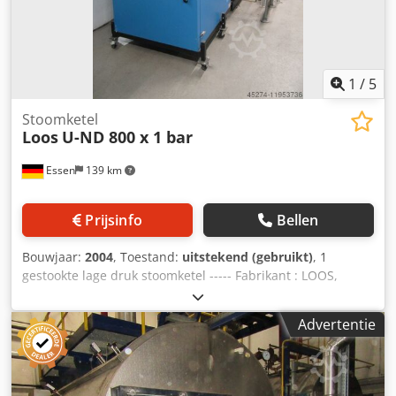
1
/
5
Stoomketel
Loos
U-ND 800 x 1 bar
Essen
139 km
Prijsinfo
Bellen
Bouwjaar:
2004
, Toestand:
uitstekend (gebruikt)
, 1
gestookte lage druk stoomketel ----- Fabrikant : LOOS,
Gunzenhausen Type : U-ND capaciteit : 800 kg/h perm.
bedrijfsoverdruk : 1 bar verhoogde testdruk : 2 bar totaal
Advertentie
volume : 1.108 l Bouwjaar : 2004 CE markering : 0036
uitgerust met Weishaupt gasbrander G5/1-D, ZMD-LN, 200-
900 kW, 120°C, gassturing, schakelkast met touch panel en
de bestaande grove en fijne armaturen. Afmetingen van