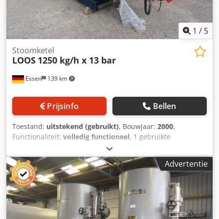
1
/
5
Stoomketel
LOOS
1250 kg/h x 13 bar
Essen
139 km
Prijsinfo
Bellen
Toestand:
uitstekend (gebruikt)
, Bouwjaar:
2000
,
Functionaliteit:
volledig functioneel
, 1 gebruikte
stoomketel ----- Fabrikant: LOOS Gunzenhausen Type: U-
HD 1250 Verwarmingsoppervlak ca.: 20 m² Max.
Advertentie
ketelvermogen: 1.250 kg/h Werkdruk: 13 bar Verhoogde
testdruk: 23,4 bar Waterinhoud bij lage waterstand ca.:
993 l Waterinhoud bij volle tank ca.: 1.365 l Bouwjaar: 2000
Uitgerust met een Weishaupt gasbrander type G7/1-D,
ZMD, 300-1.750 kW, gasregelleiding, schakelkast,
voedingswaterpomp en de aanwezige grof- en