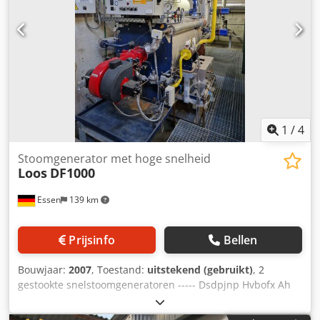
1
/
4
Stoomgenerator met hoge snelheid
Loos
DF1000
Essen
139 km
Prijsinfo
Bellen
Bouwjaar:
2007
, Toestand:
uitstekend (gebruikt)
, 2
gestookte snelstoomgeneratoren ----- Dsdpjnp Hvbofx Ah
Ijck Fabrikant : LOOS, Gunzenhausen Type : DF 1000
capaciteit : 1.000 kg/h Toelaatbare bedrijfsoverdruk : 31