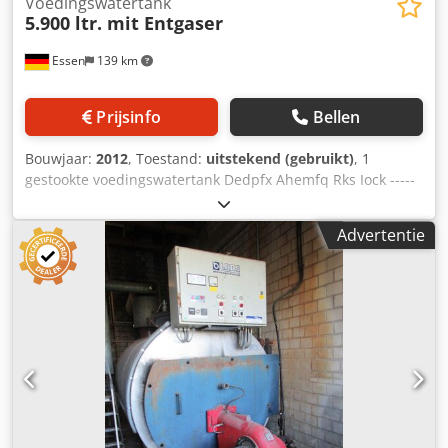
Voedingswatertank
5.900 ltr. mit Entgaser
Essen
139 km
Prijsinfo
Bellen
Bouwjaar:
2012
, Toestand:
uitstekend (gebruikt)
, 1
gestookte voedingswatertank Dedpfx Ahemfq Rks Iock -----
cilindrisch liggend op zadelpoten, geïsoleerd, met
ontgasser inhoud ca. : 5.900 l max. toegestane werkdruk : 0
Advertentie
/ + 6 bar max. toelaatbare bedrijfstemperatuur : 0 / + 200°
C Jaar van fabricage : 2012