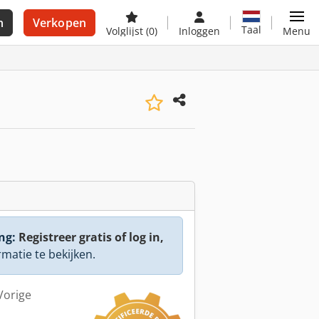
n
Verkopen
Taal
Volglijst
(0)
Inloggen
Menu
ng:
Registreer gratis of log in,
rmatie te bekijken.
Vorige