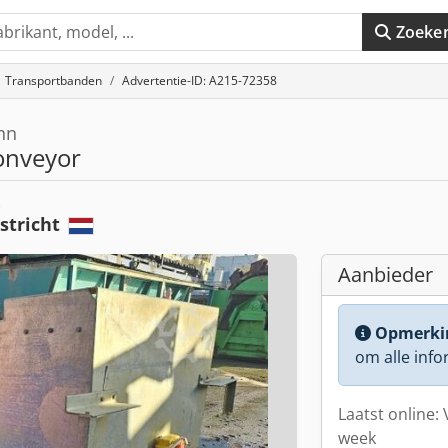
Zoeke
Transportbanden
Advertentie-ID: A215-72358
nn
onveyor
e
stricht
Aanbieder
Opmerki
om alle info
Laatst online: 
week