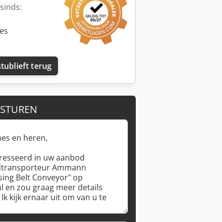
sinds:
ies
tublieft terug
 STUREN