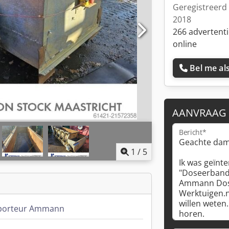
Geregistreerd 
2018
266 advertent
online
Bel me als
AANVRAAG
Bericht*
1
/
5
porteur Ammann