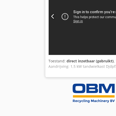
Toestand:
direct inzetbaar (gebruikt)
,
Aandrijving: 1,5 kW tandwielkast Djdpf