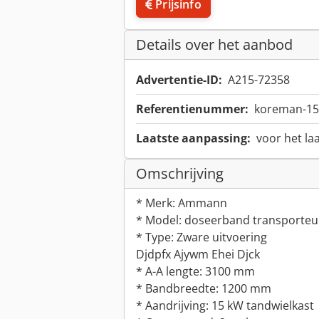
Prijsinfo
Details over het aanbod
Advertentie-ID:
A215-72358
Referentienummer:
koreman-15
Laatste aanpassing:
voor het la
Omschrijving
* Merk: Ammann
* Model: doseerband transporteu
* Type: Zware uitvoering
Djdpfx Ajywm Ehei Djck
* A-A lengte: 3100 mm
* Bandbreedte: 1200 mm
* Aandrijving: 15 kW tandwielkast