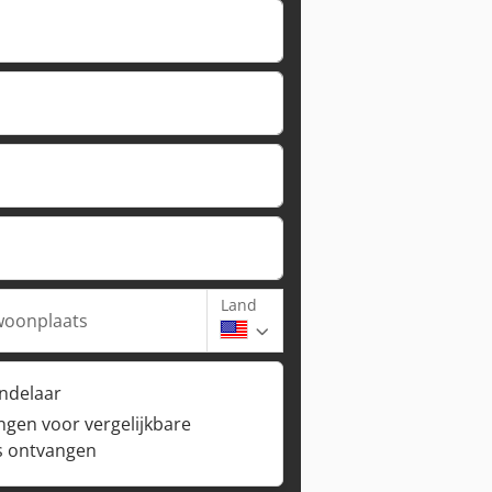
Land
woonplaats
andelaar
ngen voor vergelijkbare
s ontvangen