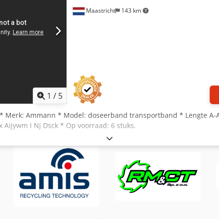
Maastricht
143 km
1
/
5
 * Merk: Ammann * Model: doseerband transportband * Lengte A
x Aijywm I Nj Dsck * Op voorraad: 6 stuks.