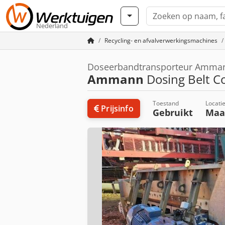
Nederland
Recycling- en afvalverwerkingsmachines
Doseerbandtransporteur Amma
Ammann
Dosing Belt C
Toestand
Locati
Prijsinfo
Gebruikt
Maa