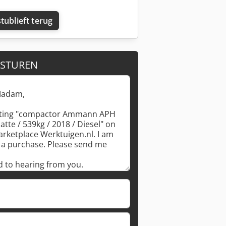
tublieft terug
 STUREN