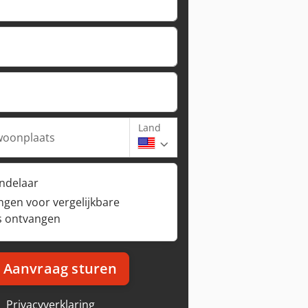
Land
woonplaats
andelaar
ngen voor vergelijkbare
s ontvangen
Aanvraag sturen
Privacyverklaring