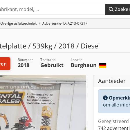
Zoeke
Overige asfalttechniek
Advertentie-ID: A213-07217
lplatte / 539kg / 2018 / Diesel
Bouwjaar
Toestand
Locatie
ren
2018
Gebruikt
Burghaun
Aanbieder
Opmerki
om alle info
Geregistreerd 
742 advertenti