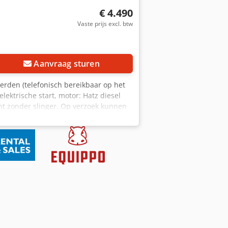
€ 4.490
Vaste prijs excl. btw
Aanvraag sturen
Herden (telefonisch bereikbaar op het
ektrische start, motor: Hatz diesel
kocht zonder slinger. Op verzoek kunnen
ijn officieel distributie- en
x Antof Wij zijn officieel distributie-
l distributie- en servicepartner van
epartner van Magni telescopische laders.
servicepartner van Mercedes-Benz. Wij
n van de grootste
n verkoopwijzigingen voorbehouden. =