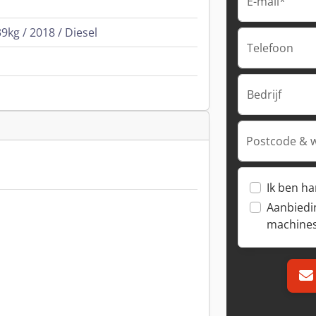
E-mail*
9kg / 2018 / Diesel
Telefoon
Bedrijf
Postcode & 
Ik ben h
Aanbiedi
machine