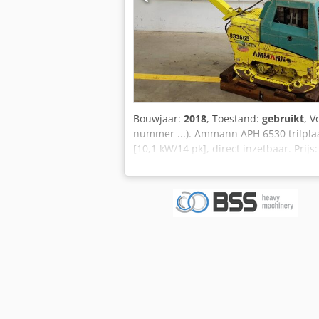
Bouwjaar:
2018
, Toestand:
gebruikt
, V
nummer ...). Ammann APH 6530 trilplaat
[10,1 kW/14 pk], direct inzetbaar. Prijs
wij u ook een financieringsaanbod doen. 
servicepartner van Gierking GMT. Wij zijn
en servicepartner van Weber MT. Wij zijn
DMS. Wij zijn officieel distributie- en 
Wij zijn officieel distributie- en serv
zijn officieel distributie- en servicep
bedrijfswagenhandelaren van Duitsland
Meer informatie = Leeggewicht: 539 k