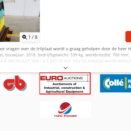
1
/
8
oor vragen over de trilplaat wordt u graag geholpen door de heer 
, bouwjaar: 2018, bedrijfsgewicht: 539 kg, werkbreedte: 700 mm, el
: € 4.490,00 excl. btw / € 5.343,10 incl. btw De trilplaat wordt ver
Wij zijn officieel distributie- en servicepartner van Westtech. Wij z
 officieel distributie- en servicepartner van OilQuick. Crjdjymi Iijpf
 officieel distributie- en servicepartner van Holp. Wij zijn officiee
servicepartner van Seppi M. Wij zijn officieel distributie- en servic
icepartner van JCB bouwmachines. Wij zijn officieel distributie- en 
artner van Iveco. Daarnaast zijn wij met 800 gebruikte voertuigen ee
. Wij leveren het volledige Weber MT programma! Prijs-, druk- e
g Neem contact op met Marius Herden voor meer informatie.