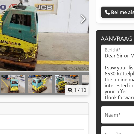
Bel me als
AANVRAAG
Bericht*
1
/
10
Naam*