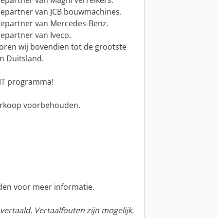
icepartner van Magni verreikers.
rvicepartner van JCB bouwmachines.
vicepartner van Mercedes-Benz.
icepartner van Iveco.
oren wij bovendien tot de grootste
n Duitsland.
 MT programma!
 verkoop voorbehouden.
en voor meer informatie.
ertaald. Vertaalfouten zijn mogelijk.