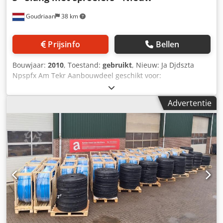
Goudriaan
38 km
Prijsinfo
Bellen
Bouwjaar:
2010
, Toestand:
gebruikt
, Nieuw: Ja Djdszta
Npspfx Am Tekr Aanbouwdeel geschikt voor:
Landbouwmachines Slang met sproeiers • 3'' slang om de
20 meter een sproeier • 12 sproeiers • 240 meter slang
Advertentie
Staat: Nieuw Bouwjaar: 2010