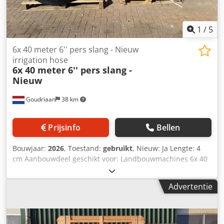
1
/
5
6x 40 meter 6'' pers slang - Nieuw
irrigation hose
6x 40 meter 6'' pers slang -
Nieuw
Goudriaan
38 km
Prijsinfo
Bellen
Bouwjaar:
2026
, Toestand:
gebruikt
, Nieuw: Ja Lengte: 4
cm Aanbouwdeel geschikt voor: Landbouwmachines 6x 40
meter 6'' pers slang • Werkdruk 5 bar • Wand dikte 4
mm • Plat oprolbaar • Zwarte SBR bescherming •
Advertentie
Synthetische rubber zwart Dkedpfx Aszta N Asm Tor •
Versterkt door synthetische draden • Incl koppelingen
Staat: Nieuw Bouwjaar: 2026