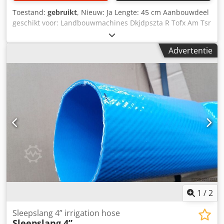
Toestand:
gebruikt
, Nieuw: Ja Lengte: 45 cm Aanbouwdeel
geschikt voor: Landbouwmachines Dkjdpszta R Tofx Am Tsr
Ca. 450 meter 3" beregeningsslang. Diverse lengtes. Deze
slang wordt in één partij verkocht. Staat: Nieuw
Advertentie
1
/
2
Sleepslang 4” irrigation hose
Sleepslang 4”