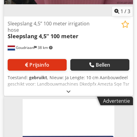
1
/
3
Sleepslang 4,5” 100 meter irrigation
hose
Sleepslang 4,5” 100 meter
Goudriaan
38 km
Prijsinfo
Bellen
Toestand:
gebruikt
, Nieuw: Ja Lengte: 10 cm Aanbouwdeel
geschikt voor: Landbouwmachines Dkedpfx Amezta Sqe Tsr
Nieuwe sleepslang. 4,5" sleepslang, de slang is gemaakt
van polyurethaan met een wapening van polyester/textiel.
Advertentie
Het gebruik van deze materialen zorgt voor een hoge
slijtvastheid en een hoge trekvastheid . Wanddikte 4 mm,
deze wanddikte zorgt voor een langere levensduur.
Slanglengte 100, 200 of 300 meter. Deze slang is
standaard ook leverbaar in 4" en 5". Alle slangen zijn
leverbaar met koppelingen naar wens. Bijvoorbeeld storz