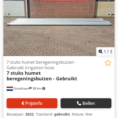
Bouwjaar: 2024
1
/
3
7 stuks humet beregeningsbuizen -
Gebruikt irrigation hose
7 stuks humet
beregeningsbuizen - Gebruikt
Goudriaan
38 km
Prijsinfo
Bellen
Bouwjaar:
2022
, Toestand:
gebruikt
, Nieuw: Nee