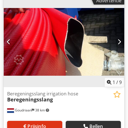
Advertentie
kuilplastic, geo textiel, zeil, kuilnetten, visnetten etc. Het
haspel op de foto heeft een verwisselbare trommel met
een breedte van 12 meter. Het haspel is voorzien van
CW2/3 ophanging en lepelkokers voor transport. Neem
contact op voor uw haspel op maat en naar wens
gebouwd. Dkjdpfx Aezta Thsm Tor Staat: Nieuw
1
/
9
Beregeningsslang irrigation hose
Beregeningsslang
Goudriaan
38 km
Prijsinfo
Bellen