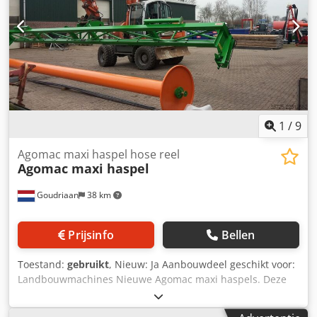
1
/
9
Agomac maxi haspel hose reel
Agomac maxi haspel
Goudriaan
38 km
Prijsinfo
Bellen
Toestand:
gebruikt
, Nieuw: Ja Aanbouwdeel geschikt voor:
Landbouwmachines Nieuwe Agomac maxi haspels. Deze
haspels maken wij volledig naar wens voor verschillende
toepassingen. Zoals het oprollen van mestzakken,