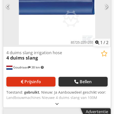
met drie delige knelring! Deze slang is speciaal voor de
intensieve gebruikers tijdens het sleepslangbemesten op
gras- en bouwland. Bij intensief gebruik zorgt de dikkere
wand voor een langere levensduur. Staat: Nieuw
1
/
2
4 duims slang irrigation hose
4 duims slang
Goudriaan
38 km
Prijsinfo
Bellen
Toestand:
gebruikt
, Nieuw: Ja Aanbouwdeel geschikt voor:
Landbouwmachines Nieuwe 4 duims slang van 100M
Dkodszta Skjpfx Am Tjr Technische informatie
Toepassingsgebied - Verpompen van water Slangmateriaal
Advertentie
uitwendig PVC Slangmateriaal inwendig PVC Kleur