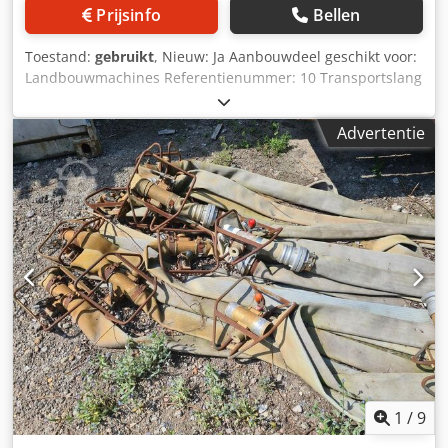
Prijsinfo
Bellen
Toestand:
gebruikt
, Nieuw: Ja Aanbouwdeel geschikt voor:
Landbouwmachines Referentienummer: 10 Transportslang
• Diverse kortere stukken slang 4", 5" en 6" • Diverse
lengtes variërend tussen 20 en 90 meter • Dodozta Rgjpfx
Advertentie
Am Tskr Ideaal voor het overpompen van mest, gebruik
rondom de pomp met sleepslangen of beregenen. • Te
leveren met koppelingen naar keuze, o.a. Storz, Perrot,
Bauer etc Staat: Nieuw
1
/
9