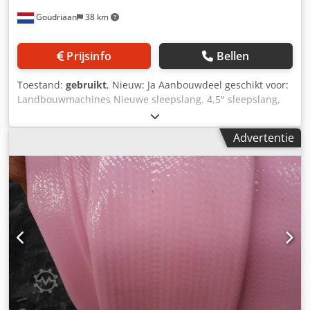
Goudriaan
38 km
Prijsinfo
Bellen
Toestand:
gebruikt
, Nieuw: Ja Aanbouwdeel geschikt voor:
Landbouwmachines Nieuwe sleepslang. 4,5" sleepslang,
de slang is gemaakt van polyurethaan met een wapening
van polyester/textiel. Het gebruik van deze materialen
Advertentie
zorgt voor een hoge slijtvastheid en een hoge trekvastheid.
Wanddikte 4 mm, deze wanddikte zorgt voor een langere
levensduur. Slanglengte 100, 200 of 300 meter. Dsdpfx
Amozta Sws Tjkr Deze slang is standaard ook leverbaar in
4" en 5". Alle slangen zijn leverbaar met koppelingen naar
wens. Bijvoorbeeld storz met drie delige knelring! Deze
slang is speciaal voor de intensieve gebruikers tijdens het
sleepslangbemesten op gras- en bouwland. Bij intensief
gebruik zorgt de dikkere wand voor een langere
levensduur. Staat: Nieuw