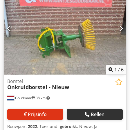
1
/
6
Borstel
Onkruidborstel - Nieuw
Goudriaan
38 km
Prijsinfo
Bellen
Bouwjaar:
2022
, Toestand:
gebruikt
, Nieuw: Ja