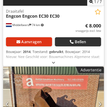
1
/
7
Draaitafel
Engcon
Engcon EC30 EC30
€ 8.000
Middelbeers
74 km
vraagprijs excl. btw
Aanvragen
Bellen
Bouwjaar:
2014
, Toestand:
gebruikt
, Bouwjaar: 2014
Nieuw: Nee Geschikt voor: Bouwmachines Algemene staat:
zeer goed Technische staat: zeer goed Optische staat: zeer
goed Neem contact op met Ernst van Hek voor meer
Advertentie
informatie. Te koop: Engcon EC30 Tiltrotator (2014) met
geïntegreerde grijper Verhoog de efficiëntie en
veelzijdigheid van uw zware graafmachine met deze
robuuste Engcon EC30 tiltrotator. Dit apparaat is eerder
gemonteerd geweest op een Komatsu PC240 en is
uitgerust met de zeer gewilde geïntegreerde
grijpercassette, waarmee het een perfecte allround tool is
voor veeleisende grondwerken. Specificaties & Kenmerken: