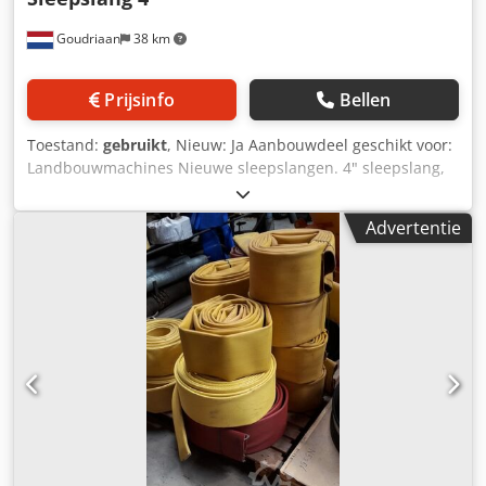
Goudriaan
38 km
Prijsinfo
Bellen
Toestand:
gebruikt
, Nieuw: Ja Aanbouwdeel geschikt voor:
Landbouwmachines Nieuwe sleepslangen. 4" sleepslang,
de slang is gemaakt van polyurethaan met een wapening
van polyester/textiel. Het gebruik van deze materialen
Advertentie
zorgt voor een hoge slijtvastheid en een hoge trekvastheid
. Standaard wanddikte 3,8 mm. Slanglengte 100, 200 of
300 meter. Alle slangen zijn leverbaar met koppelingen
naar wens. Bijvoorbeeld storz met drie delige knelring!
Dsdszta R Hspfx Am Tokr Deze slang wordt standaard
gebruikt bij het sleepslangbemesten op gras en bouwland.
Staat: Nieuw