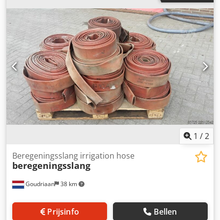
buitenwand Blauw Kleur binnenkant Blauw
Temperatuurbereik -10 +60 °C Binnen Ø 102 mm Binnen Ø
4 Inch Werkdruk 6 bar Barstdruk 18 bar Gewicht 865 g/m
Rollengte 100 m Staat: Nieuw
1
/
2
Beregeningsslang irrigation hose
beregeningsslang
Goudriaan
38 km
Prijsinfo
Bellen