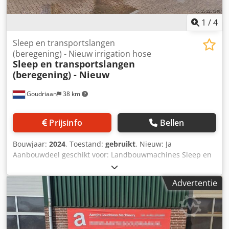
1
/
4
Sleep en transportslangen
(beregening) - Nieuw irrigation hose
Sleep en transportslangen
(beregening) - Nieuw
Goudriaan
38 km
Prijsinfo
Bellen
Bouwjaar:
2024
, Toestand:
gebruikt
, Nieuw: Ja
Aanbouwdeel geschikt voor: Landbouwmachines Sleep en
transportslangen • Grote vooraad en snel leverbaar
Dedpezta Niefx Am Tekr • Sleepslang in 4'' 4½" en 5''
Advertentie
wanddikte tot 4.5 mm • Transportslang in 3'' 4'' 5'' 6'' en
8'' wanddikte tot 4 mm • lengte`s tot 300 meter uit een
stuk • De beste kwaliteit tegen zeer scherpe prijzen •
Voor elke slang een passende koppeling Staat: Nieuw