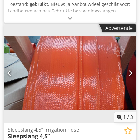
Toestand:
gebruikt
, Nieuw: Ja Aanbouwdeel geschikt voor:
Landbouwmachines Gebruikte beregeningsslangen.
Stukken van 20 of 25 meter met een sproeier erin. Groot
assortiment. 3" en 4". Slang naar wens uitzoeken. Sproeit
Advertentie
altijd!! Dedpfx Amozta S Dj Tokr Wij kunnen ook nieuwe
slang en koppelingen leveren. Staat: Nieuw
1
/
3
Sleepslang 4,5” irrigation hose
Sleepslang 4,5”