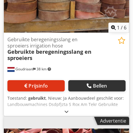
1
/
6
Gebruikte beregeningsslang en
sproeiers irrigation hose
Gebruikte beregeningsslang en
sproeiers
Goudriaan
38 km
Prijsinfo
Bellen
Toestand:
gebruikt
, Nieuw: Ja Aanbouwdeel geschikt voor:
Landbouwmachines Dsdpfjzta S Rox Am Tekr Gebruikte
beregeningsslang en sproeiers 3” beregeningsslang
4” beregeningsslang In diverse lengtes Diverse sproeiers
Advertentie
Staat: Nieuw