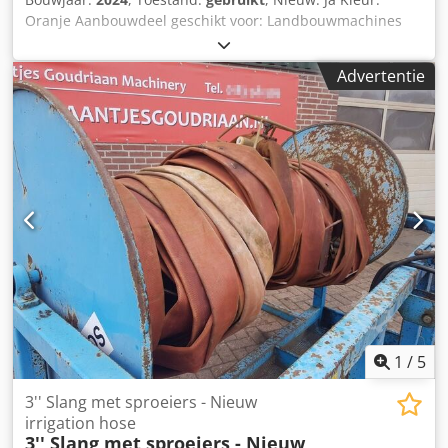
Oranje Aanbouwdeel geschikt voor: Landbouwmachines
Sleepslang 300 meter 4,5" •Wanddikte 4 mm •Werkdruk
16 bar •Barstdruk 43 bar •Treksterkte 15000 kg •Kleur:
Advertentie
oranje Dodpszta Nvsfx Am Tskr •Uitzonderlijke weerstand
tegen olie, brandstof en chemicaliën •Lange levensduur
•Hoge trekvastheid •Hittebestendig tot +75° C ·
•Verhoogde bescherming tegen mechanische schade
•Uitstekende weerstand tegen veroudering, verwering,
ozon en UV •Eenvoudig onderhoud en behandeling
•Standaard lengtes 100, 200 en 300 m •Grote vooraad,
speciale prijzen! Staat: Nieuw Bouwjaar: 2024
1
/
5
3'' Slang met sproeiers - Nieuw
irrigation hose
3'' Slang met sproeiers - Nieuw