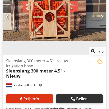
1
/
5
Sleepslang 300 meter 4,5" - Nieuw
irrigation hose
Sleepslang 300 meter 4,5" -
Nieuw
Goudriaan
38 km
Prijsinfo
Bellen
Bouwjaar:
2024
, Toestand:
gebruikt
, Nieuw: Ja Kleur: