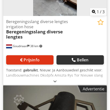
1
/
3
Beregeningsslang diverse lengtes
irrigation hose
Beregeningsslang diverse
lengtes
Goudriaan
38 km
Prijsinfo
Bellen
Toestand:
gebruikt
, Nieuw: Ja Aanbouwdeel geschikt voor:
Landbouwmachines Dksdpfx Amszta Rys Tor Nieuwe slang
6" plat oprolbar Diverse lengtes Extra opvallend door de
gele kleur! Waaronder 5, 8, 10, 24, en 25 meter Andere
Advertentie
lengtes in overleg Staat: Nieuw