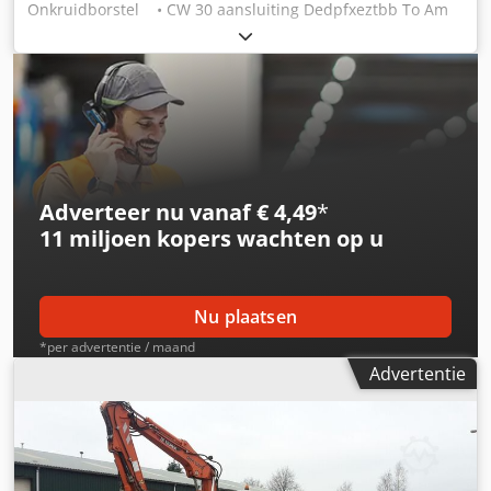
Onkruidborstel • CW 30 aansluiting Dedpfxeztbb To Am
Tjkr • Borstel diameter 1100mm • Gewicht 550 Kg •
Kantelhoek 20 ° Graden • Max. Druk Kantelen 250 Bar •
Max. Druk Borstelen 210 Bar • Max. Flow Borstelen 65
l/min tot 75 l/min • Alle scharnierpunten zijn voorzien
van hard stalen Bussen en hard verchroomde scharnier
pennen Staat: Nieuw Bouwjaar: 2022
Adverteer nu vanaf € 4,49
*
11 miljoen kopers
wachten op u
Nu plaatsen
*per advertentie / maand
Advertentie