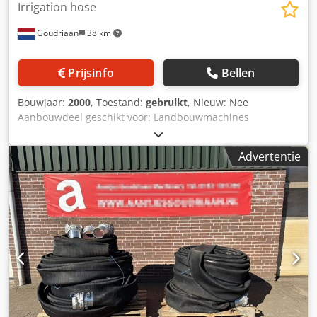
Irrigation hose
Goudriaan
38 km
Prijsinfo
Bellen
Bouwjaar:
2000
, Toestand:
gebruikt
, Nieuw: Nee
Aanbouwdeel geschikt voor: Landbouwmachines
Beregeningsslang Dkodpfx Amszta N Ns Tor • Diameter
2'' en 3'' • Met of zonder sproeiers • Complete lijnen of
Advertentie
losse stukken te koop Staat: Gebruikt Bouwjaar: 2000