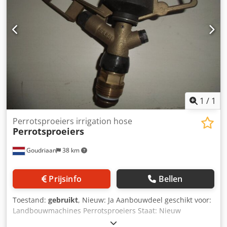
1
/
1
Perrotsproeiers irrigation hose
Perrotsproeiers
Goudriaan
38 km
Prijsinfo
Bellen
Toestand:
gebruikt
, Nieuw: Ja Aanbouwdeel geschikt voor:
Landbouwmachines Perrotsproeiers Staat: Nieuw
Dsdpfxszta Rto Am Tokr