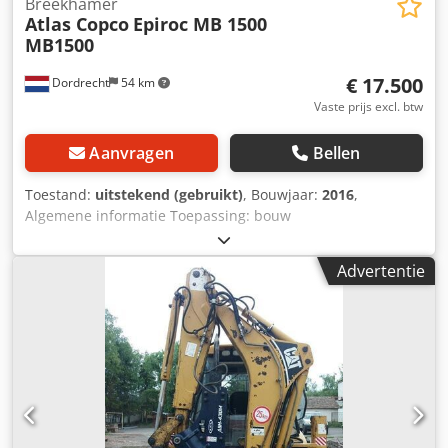
Breekhamer
Atlas Copco
Epiroc MB 1500
MB1500
€ 17.500
Dordrecht
54 km
Vaste prijs excl. btw
Aanvragen
Bellen
Toestand:
uitstekend (gebruikt)
, Bouwjaar:
2016
,
Algemene informatie Toepassing: bouw
Referentienummer: 4 Gewichten Ledig gewicht: 1.300 kg
Functionaliteit Afmetingen laadruimte: 200 x 70 x 60 cm
Advertentie
CE-markering: ja Onderhoud, historie en staat Aantal
vorige eigenaars: 1 Technische staat: zeer goed Optische
staat: zeer goed Aanvullende informatie Geschikt voor de
volgende machines: 17-29 ton Leveringsvoorwaarden: EXW
Werkdruk: 160-180 bar Dsdpevpq Thsfx Abyowa Vereiste
hydraulische doorstroming: 155 l/min Slagfrequentie: 330-
680 Laatste inspectie: 2025-01-02 Productieland: DE
Aanvullende informatie Neem contact op met Ö. Inalkac
voor meer informatie.