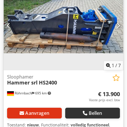
1
/
7
Sloophamer
Hammer srl
HS2400
€ 13.900
Röhrnbach
695 km
Vaste prijs excl. btw
Aanvragen
Bellen
Toestand:
nieuw
, Functionaliteit:
volledig functioneel
,