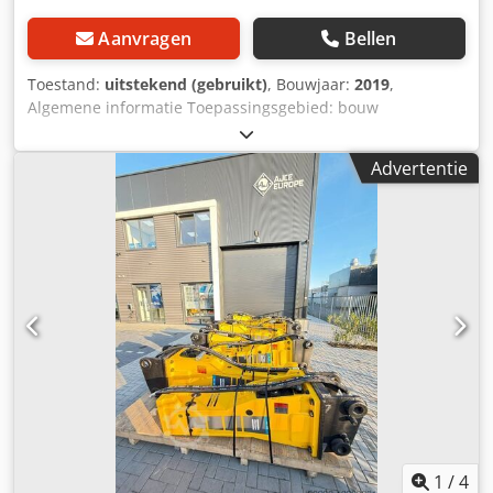
Aanvragen
Bellen
Toestand:
uitstekend (gebruikt)
, Bouwjaar:
2019
,
Algemene informatie Toepassingsgebied: bouw
Referentienummer: 2 Gewichten Leeggewicht: 750 kg
Functioneel Afmetingen laadruimte: 120 x 80 x 60 cm CE-
Advertentie
markering: ja Onderhoud, historie en staat Aantal vorige
eigenaren: 1 Technische staat: zeer goed Optische staat:
zeer goed Aanvullende informatie Geschikt voor de
volgende machines: 10 ton - 17 ton Leveringsvoorwaarden:
EXW Werkdruk: 140-170 bar Benodigde hydraulische
doorstroming: 120 l/min Slagfrequentie: 370-840 Laatste
inspectie: 2025-05-05 Productieland: DE Aanvullende
informatie Djdpfjwurv Tjx Abyowa Neem contact op met Ö.
Inalkac voor meer informatie.
1
/
4