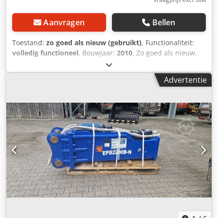
Aanvragen
Bellen
Toestand:
zo goed als nieuw (gebruikt)
, Functionaliteit:
volledig functioneel
, Bouwjaar:
2010
, Zo goed als nieuw.
Tel & WhatsApp 00491728909019. 07907 Schleiz -
Industriestr. 28 - Duitsland Dsdey D Ah Eopfx Abyewa
Advertentie