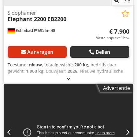
1
/
6
Sloophamer
Elephant 2200
EB2200
€ 7.900
Röhrnbach
695 km
Vaste prijs excl. btw
Aanvragen
Bellen
Toestand:
nieuw
, totaalgewicht:
200 kg
, bedrijfsklaar
gewicht:
1.900 kg
, Bouwjaar:
2026
, Nieuwe hydraulische
hamer voor graafmachines vanaf 20 ton, vullingsset
Dwjdjzghb Tspfx Abyea
Advertentie