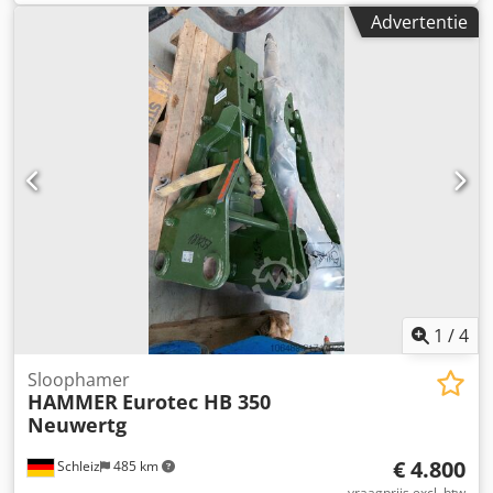
Functioneel Laadruimafmetingen: 200 x 70 x 80 cm CE-
Advertentie
markering: ja Onderhoud, historie en staat Aantal
eigenaren: 1 Technische staat: zeer goed Optische staat:
zeer goed Overige informatie Geschikt voor volgende
machines: 19 - 32 t Leveringsvoorwaarden: EXW Werkdruk:
160-180 bar Benodigde hydraulische stroom: 170 l/min
Slagfrequentie: 320-640 Laatste inspectie: 2026-04-27 Land
van productie: DE Meer informatie Neem contact op met
Ö. Inalkac voor meer informatie.
1
/
4
Sloophamer
HAMMER
Eurotec HB 350
Neuwertg
€ 4.800
Schleiz
485 km
vraagprijs excl. btw