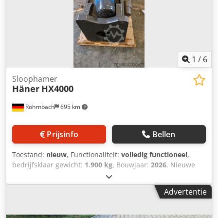
1
/
6
Sloophamer
Häner
HX4000
Röhrnbach
695 km
Prijsinfo
Bellen
Toestand:
nieuw
, Functionaliteit:
volledig functioneel
,
bedrijfsklaar gewicht:
1.900 kg
, Bouwjaar:
2026
, Nieuwe
hydraulische sloophamer voor graafmachines vanaf 20
ton. Inclusief vulset en hydraulische slangen. Dodpfx
Advertentie
Abezltdkoyswa