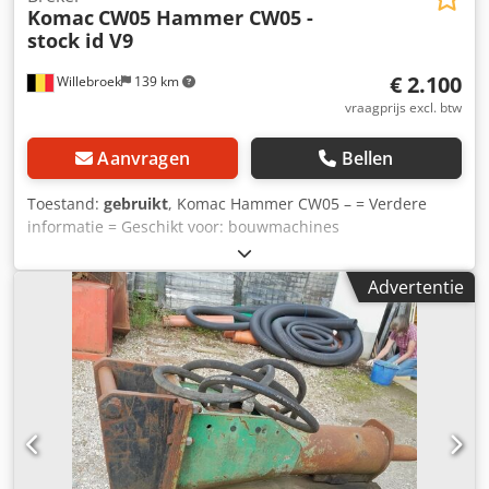
Komac
CW05 Hammer CW05 -
stock id V9
€ 2.100
Willebroek
139 km
vraagprijs excl. btw
Aanvragen
Bellen
Toestand:
gebruikt
, Komac Hammer CW05 – = Verdere
informatie = Geschikt voor: bouwmachines
Referentienummer: V9 Neem contact op met Miguel Cubas
voor meer informatie. = Bedrijfsinformatie = Dwedpsxnq N
Advertentie
Aofx Abysa Wij zijn gevestigd tussen Antwerpen en Brussel
langs de A12, nabij de haven van Antwerpen.
Openingstijden: maandag tot en met vrijdag doorlopend
van 8:30 tot 19:00 uur.