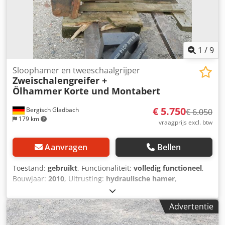
1
/
9
Sloophamer en tweeschaalgrijper
Zweischalengreifer +
Ölhammer
Korte und Montabert
€ 5.750
Bergisch Gladbach
€ 6.050
179 km
vraagprijs excl. btw
Aanvragen
Bellen
Toestand:
gebruikt
, Functionaliteit:
volledig functioneel
,
Bouwjaar:
2010
, Uitrusting:
hydraulische hamer
,
Montabert oliehamer type SC 50 voor dragers
(graafmachines) van 8 - 14 ton met hydrauliekslangen en 1
Advertentie
beitel. Vraagprijs: € 3.800,00 Twee-schalengrijper: Type:
KZS1450.5S, draagvermogen 4 ton. Dodpjx Ur Hfjfx Abyjwa