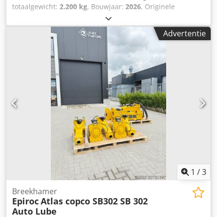
totaalgewicht:
2.200 kg
, Bouwjaar:
2026
, Originele
hydraulische sloophamer Geschikt voor graafmachines
vanaf 22 tot 33 ton. Dodpozltctsfx Abyjwa
Advertentie
1
/
3
Breekhamer
Epiroc
Atlas copco SB302 SB 302
Auto Lube