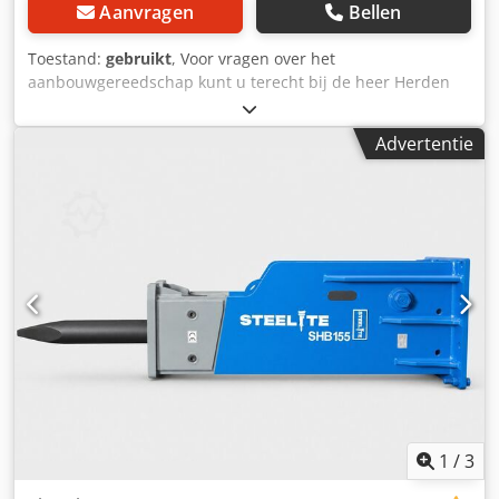
Aanvragen
Bellen
Toestand:
gebruikt
, Voor vragen over het
aanbouwgereedschap kunt u terecht bij de heer Herden
(telefoonnummer: …). JAB hydraulische hamer / hamer /
MS03 / op voorraad en direct leverbaar Prijs: € 3.490,00
Advertentie
(exclusief BTW) / € 4.153,10 (inclusief BTW) - Gewicht (kg):
336 - Lengte met beitel (mm): 1.500 - Diameter beitel (mm):
70 Uitvoering: - Incl. MS03 adapterplaat Veel andere
adapterplaten (MS01 / MS03 / MS08 / CW05 / CW10 / CW20
/ OQ65 / OQ70/55 / enz...) zijn op voorraad en direct
leverbaar. Dwedpfjznrr Esx Abyoa In ons magazijn hebben
we een zeer groot assortiment aan verschillende
aanbouwgereedschappen, die direct leverbaar zijn! De
heer Herden (telefoonnummer: …) staat u graag te woord.
Op verzoek doen we u graag een financieringsvoorstel. Wij
zijn de officiële Magni telescoopwiellader-dealer en
servicepartner. Wij zijn de officiële Gierking GMT-dealer en
servicepartner. Wij zijn de officiële OilQuick-dealer en
servicepartner. Wij zijn de officiële Weber MT-dealer en
1
/
3
servicepartner. Wij zijn de officiële Holp-dealer en