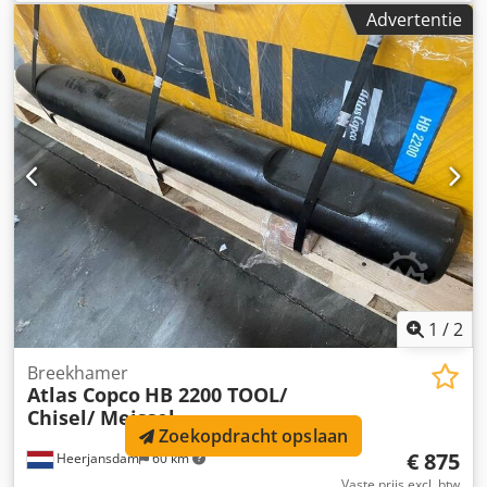
voor meer informatie. = Bedrijfsinformatie = Wij zijn
Advertentie
gevestigd tussen Antwerpen en Brussel langs de A12-
snelweg, nabij de haven van Antwerpen. Openingstijden:
maandag tot en met vrijdag doorlopend van 8.30 tot 19.00
uur.
1
/
2
Breekhamer
Atlas Copco
HB 2200 TOOL/
Chisel/ Meissel
Zoekopdracht opslaan
€ 875
Heerjansdam
60 km
Vaste prijs excl. btw