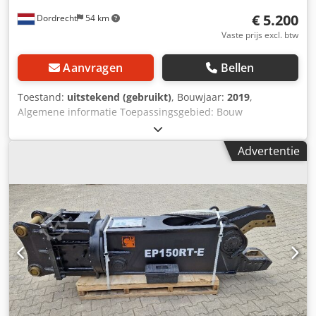
€ 5.200
Dordrecht
54 km
Vaste prijs excl. btw
Aanvragen
Bellen
Toestand:
uitstekend (gebruikt)
, Bouwjaar:
2019
,
Algemene informatie Toepassingsgebied: Bouw
Referentienummer: 6 Gewichten Leeggewicht: 300 kg
Functioneel Afmetingen laadruimte: 120 x 80 x 60 cm CE-
Advertentie
markering: ja Onderhoud, geschiedenis en staat Aantal
eigenaren: 1 Technische staat: zeer goed Djdpfex Ezl Sox
Abyowa Optische staat: zeer goed Overige informatie
Geschikt voor de volgende machines: 4,5 t - 9 t
Leveringscondities: EXW Werkdruk: 100-150 bar Benodigde
hydraulische doorstroming: 80 l/min Slagfrequentie: 600-
1400 Laatste inspectie: 2025-05-05 Land van productie: DE
Verdere informatie Neem contact op met Ö. Inalkac voor
meer informatie.