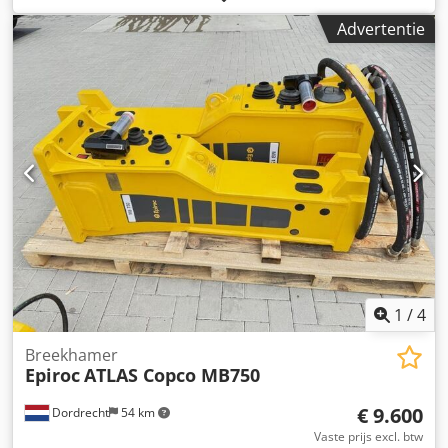
Functioneel Afmetingen laadruimte: 120 x 80 x 80 cm CE-
Advertentie
markering: ja Onderhoud, historie en staat Aantal vorige
eigenaren: 1 Technische staat: zeer goed Optische staat:
zeer goed Dedpey A I Sajfx Abyewa Aanvullende informatie
Geschikt voor de volgende machines: 17 - 29 ton
graafmachines Leveringsvoorwaarden: EXW Werkdruk:
160-180 bar Benodigde hydraulische doorstroming: 155
l/min Slagfrequentie: 330 - 680 Laatste inspectie: 2025-12-
09 Productieland: DE Aanvullende informatie Neem
contact op met Ö. Inalkac voor meer informatie.
1
/
4
Breekhamer
Epiroc
ATLAS Copco MB750
€ 9.600
Dordrecht
54 km
Vaste prijs excl. btw