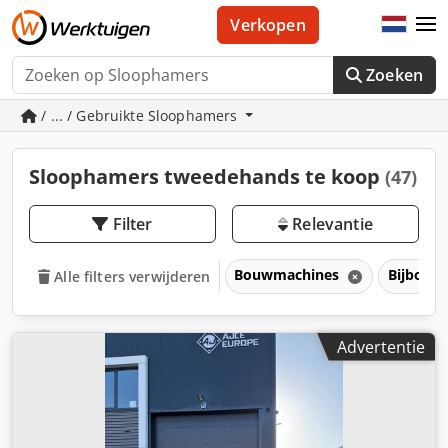
Verkopen
Zoeken
/ ... / Gebruikte Sloophamers
Sloophamers tweedehands te koop
(47)
Filter
Relevantie
Bouwmachines
Bijbouw
Alle filters verwijderen
Advertentie