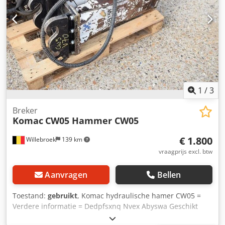
1
/
3
Breker
Komac
CW05 Hammer CW05
€ 1.800
Willebroek
139 km
vraagprijs excl. btw
Aanvragen
Bellen
Toestand:
gebruikt
, Komac hydraulische hamer CW05 =
Verdere informatie = Dedpfsxnq Nvex Abyswa Geschikt
voor: bouwmachines Neem contact op met Miguel Cubas