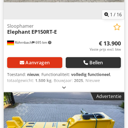
1
/
16
Sloophamer
Elephant
EP150RT-E
€ 13.900
Röhrnbach
695 km
Vaste prijs excl. btw
Aanvragen
Bellen
Toestand:
nieuw
, Functionaliteit:
volledig functioneel
,
totaalgewicht:
1.500 kg
, Bouwjaar:
2025
, Nieuwe
schrootknip voor graafmachines vanaf 14 ton, 360 graden
draaibaar, inclusief accessoires, Hardox staal,
Advertentie
Dwsdpfjydnuijx Abyoa CE-gecertificeerde machine.
Gewicht: 1500 kg.