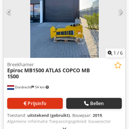
1
/
6
Breekhamer
Epiroc
MB1500 ATLAS COPCO MB
1500
Dordrecht
54 km
Prijsinfo
Bellen
Toestand:
uitstekend (gebruikt)
, Bouwjaar:
2019
,
Algemene informatie Toepassingsgebied: bouwsector
Referentienummer: 8 Gewichten Ledig gewicht: 1.200 kg