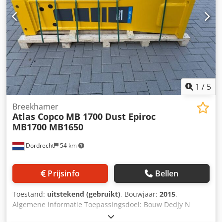
1
/
5
Breekhamer
Atlas Copco
MB 1700 Dust Epiroc
MB1700 MB1650
Dordrecht
54 km
Prijsinfo
Bellen
Toestand:
uitstekend (gebruikt)
, Bouwjaar:
2015
,
Algemene informatie Toepassingsdoel: Bouw Dedjy N
Sdtspfx Abyswa Gewichten Leeggewicht: 1.500 kg