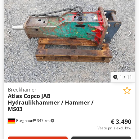
Fabrieksnummer: A3103, gewicht: 585 kg. Schalenbreedte:
50 cm met afschroefbare tanden, hydraulisch draaibaar.
Voor dragers (graafmachines) van 8 - 14 ton. Vraagprijs: €
2.250,00
1
/
11
Breekhamer
Atlas Copco
JAB
Hydraulikhammer / Hammer /
MS03
€ 3.490
Burghaun
347 km
Vaste prijs excl. btw