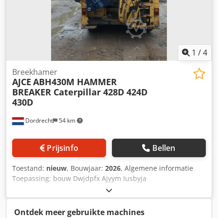
1
/
4
Breekhamer
AJCE
ABH430M HAMMER
BREAKER Caterpillar 428D 424D
430D
Dordrecht
54 km
Prijsinfo
Bellen
Toestand:
nieuw
, Bouwjaar:
2026
, Algemene informatie
Toepassing: bouw Dwjdpfx Ajyym Iusbyja
Referentienummer: 5 Gewichten Leeggewicht: 450 kg
Functioneel Afmetingen laadruimte: 150 x 71 x 80 cm CE-
markering: ja Staat Algemene staat: zeer goed Technische
Ontdek meer gebruikte machines