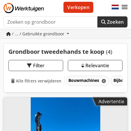
Verkopen
Zoeken
/ ... / Gebruikte grondboor
Grondboor tweedehands te koop
(4)
Filter
Relevantie
Bouwmachines
Bijbouw
Alle filters verwijderen
Advertentie