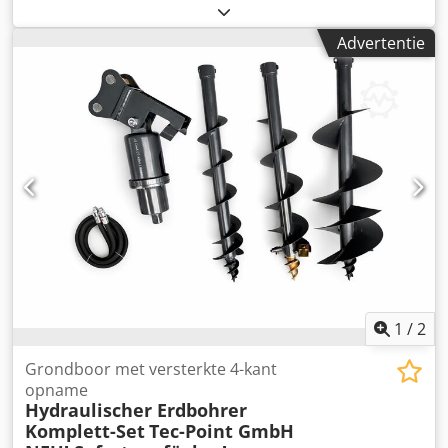
compressor: 5.308 uur, bedrijfsuren dieselmotor: 8.002
uur, 5x boorstangen, boorkop, stofafzuiger, direct
Advertentie
inzetbaar, in goede staat, Duitse machine. Codpozm Eq
Eefx Agyeha Op aanvraag kunnen wij u een lease- of
financieringsaanbieding doen via Mercedes-Benz-Bank. De
heer Ebert (Tel.) helpt u graag verder. Voor meer
informatie bezoekt u onze homepage. Fouten en
tussentijdse verkoop voorbehouden! = Verdere informatie
= Toepassingsdoel: Bouw Neem contact op met Tobias
Ebert voor meer informatie.
1
/
2
Grondboor met versterkte 4-kant
opname
Hydraulischer Erdbohrer
Komplett-Set
Tec-Point GmbH