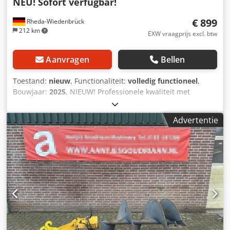
NEU! Sofort verfügbar!
€ 899
Rheda-Wiedenbrück
212 km
EXW vraagprijs excl. btw
Aanvragen
Bellen
Toestand:
nieuw
, Functionaliteit:
volledig functioneel
,
Bouwjaar:
2025
, NIEUW! Professionele kwaliteit met
versterkte vierkante opname Hydraulische grondboorset
Ø150/200/300 mm ❗ SLECHTS €899 ❗ Uitverkoop magazijn –
Advertentie
Direct leverbaar! ⭐ NIEUWE WARE – ongebruikt – direct
inzetbaar! ⭐ Compleet set incl. 3 grondboren + motor +
verlenging ⭐ OPEN-S opname – flexibel & universeel
aanpasbaar ⭐ Sterk onder marktprijs! Chsdpsylk Nrjfx
Agyja ❗ Versterkte uitvoering: Alle boren zijn voorzien van
een sterke vierkante opname (vierkant aansluiting). Dit
zorgt voor maximale krachtoverbrenging, hoge stabiliteit
en aanzienlijk meer weerstand tegen verdraaiing en
belasting. ⭐ LEVERINGSOMVANG: ✔ 3 boordiameters (150 /
200 / 300 mm) ✔ Hydraulische motor ✔ Hydrauliekslangen