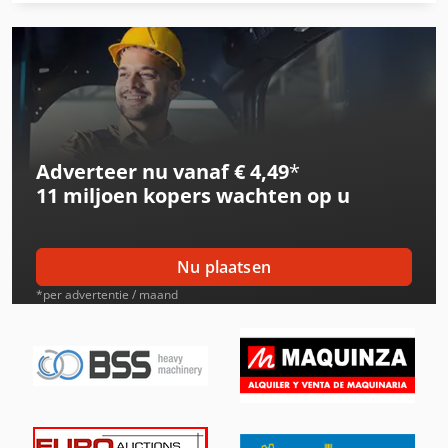
International 1246
International 1455
International 1586
International 3288
Adverteer nu vanaf € 4,49
*
International 353
11 miljoen kopers
wachten op u
International 3688
International 433
Nu plaatsen
International 453
*per advertentie / maand
International 533
International 553
International 554