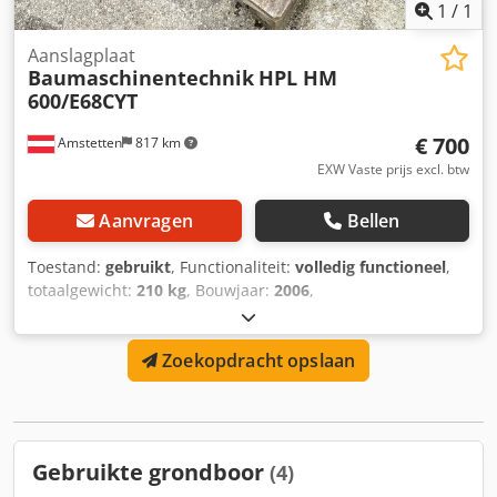
1
/
1
Aanslagplaat
Baumaschinentechnik
HPL HM
600/E68CYT
€ 700
Amstetten
817 km
EXW Vaste prijs excl. btw
Aanvragen
Bellen
Toestand:
gebruikt
, Functionaliteit:
volledig functioneel
,
totaalgewicht:
210 kg
, Bouwjaar:
2006
,
machine-/voertuignummer:
31006
, Bouwmachinetechniek,
opnameplaat voor hydraulische hamer Chjdpfxoyxgfdo
Zoekopdracht opslaan
Agyea
Gebruikte grondboor
(4)