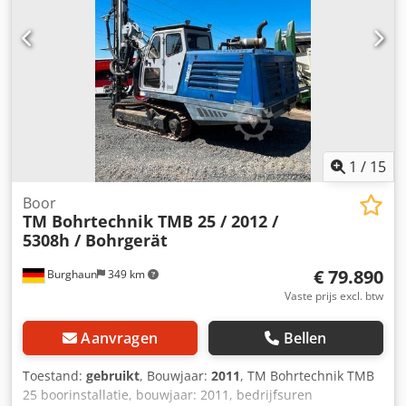
1
/
15
Boor
TM Bohrtechnik TMB 25 / 2012 /
5308h / Bohrgerät
€ 79.890
Burghaun
349 km
Vaste prijs excl. btw
Aanvragen
Bellen
Toestand:
gebruikt
, Bouwjaar:
2011
, TM Bohrtechnik TMB
25 boorinstallatie, bouwjaar: 2011, bedrijfsuren