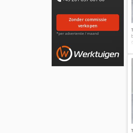
zonder commissie
verkopen
*per advertentie / maand