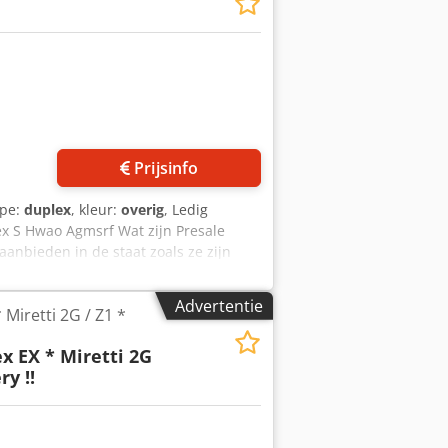
Prijsinfo
ype:
duplex
, kleur:
overig
, Ledig
xex S Hwao Agmsrf Wat zijn Presale
aanbieden in de staat zoals ze zijn
to gekocht en verkopen ze met de
ij niet over aanvullende details, zoals
Advertentie
 Miretti 2G / Z1 *
 vaak nog niet op voorraad en zijn ze
scherpe tarieven, wat betekent dat
x EX * Miretti 2G
de koper ligt. Let daarom goed op de
ry !!
r: 2020 - Documentatie aanwezig: Ja -
ummer: 612334X00163 - Werkniveau:
: 6000mm - Mast: Duplex -
formatie BTW: De getoonde prijs is