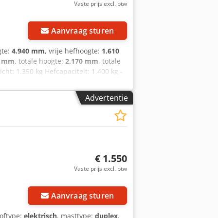
Vaste prijs excl. btw
Aanvraag sturen
gte:
4.940 mm
, vrije hefhoogte:
1.610
0 mm
, totale hoogte:
2.170 mm
, totale
icht: 1.350 kg Hefcapaciteit: 1.400 kg -
: Ja - CE certificaat aanwezig: Nee -
r - Hefvermogen: 1400kg - Hefhoogte:
Advertentie
ngte: 1150mm - Vorkbreedte: 530mm -
 Bouwjaar batterij: 2017 - └ Capaciteit:
reedte [mm]: 205 - └ Trog hoogte [mm]:
 Transportgewicht [kg]: 1350kg -
s is exclusief BTW Csdpszrtbcsfx Agmsrf
ltijd mogelijk van alles in de
€ 1.550
Vaste prijs excl. btw
Aanvraag sturen
toftype:
elektrisch
, masttype:
duplex
,