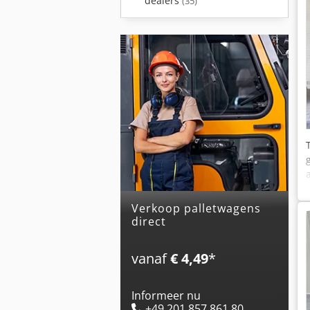
dealers
(35)
Verkoop palletwagens
direct
vanaf
€ 4,49
*
Informeer nu
+49 201 857 861 80