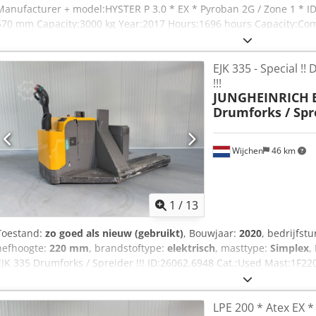
Manufacturer + model:HYSTER P 3.0 * EX * Pyroban 2G / Zone 1 * ID
570 mm Capacity:3000 kg Year:2017 Hours:1696 hours Capacity:Com
Options:* EX * Atex - Pyroban !!!! Cedpozq Um Dofx Agmjrf Systeem / 
Gasgroep = IIA & IIB Type = 2G ( toegestaan in ZONE 1 & 2 ) Temp kla
EJK 335 - Special !
!!!
JUNGHEINRICH
Drumforks / Spre
Wijchen
46 km
1
/
13
Toestand:
zo goed als nieuw (gebruikt)
, Bouwjaar:
2020
, bedrijfst
hefhoogte:
220 mm
, brandstoftype:
elektrisch
, masttype:
Simplex
,
EJK 335 Drumforks / Spreider !!! ID:26062.6948 Cat.:Used Mast:1F2
Umdegmef Capacity:3500 kg Year:2020 Hours:1649 hours Capacity:
!!!Drumrol / Spreader - Forks !!!Tussen de steunpoten 1400 mmBre
LPE 200 * Atex EX *
mmPOWER steering