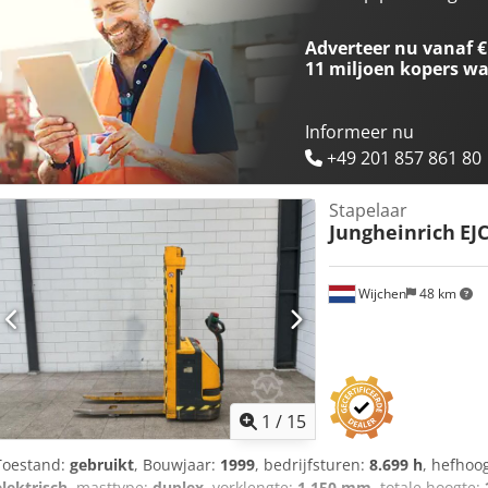
Vorkbreedte: 560mm - Mast: Duplex - Aandrijving: Elektrisch - Batte
batterij: 2016 - └ Capaciteit: 200Ah - └ Accu spanning: 24V - Tra
Adverteer nu vanaf €
1950mm (l x b x h) - Transportgewicht [kg]: 816kg - Transportcolli [s
11 miljoen kopers
wa
getoonde prijs is exclusief BTW BTW/marge: BTW verrekenbaar voor 
mogelijk van alles in de industriële sectoren Koen van Lent
Informeer nu
+49 201 857 861 80
Stapelaar
Jungheinrich
EJ
Wijchen
48 km
1
/
15
Toestand:
gebruikt
, Bouwjaar:
1999
, bedrijfsturen:
8.699 h
, hefhoo
elektrisch
, masttype:
duplex
, vorklengte:
1.150 mm
, totale hoogte: