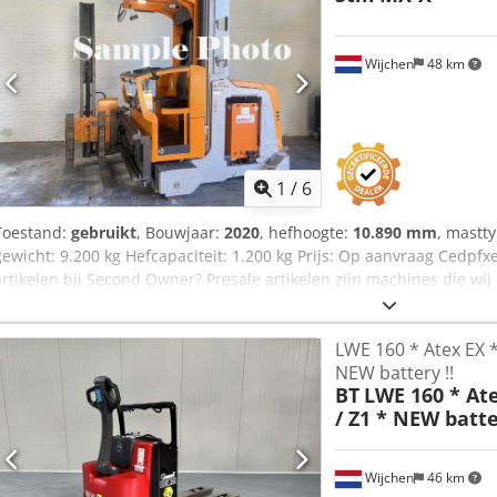
Wijchen
48 km
1
/
6
Toestand:
gebruikt
, Bouwjaar:
2020
, hefhoogte:
10.890 mm
, mastt
gewicht: 9.200 kg Hefcapaciteit: 1.200 kg Prijs: Op aanvraag Cedpf
artikelen bij Second Owner? Presale artikelen zijn machines die wij 
("as-is"). Wij hebben deze machines zelf enkel op basis van een fo
informatie die bij de advertentie vermeld staat. Helaas beschikken w
LWE 160 * Atex EX *
exacte afmetingen of machine details. Daarnaast zijn deze machines
NEW battery !!
niet door ons nagekeken. Deze machines worden aangeboden tegen 
BT
LWE 160 * Ate
de prijzen lager zijn dan normaal, maar dat het risico volledig bij 
/ Z1 * NEW batte
informatie in de advertentie voordat u een aankoop doet. - Bouwjaa
CE markering aanwezig: Ja - CE certificaat aanwezig: Nee - Serien
Hoog - Hefvermogen: 1200kg - Hefhoogte: 10890mm - Doorrijhoogte
Wijchen
46 km
Transportgewicht [kg]: 9200kg - Transportcolli [st.]: 1 Financiële in