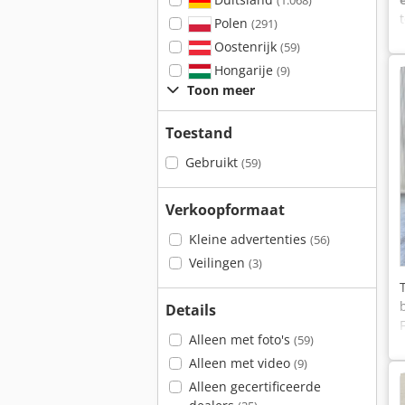
(1.068)
Polen
(291)
Oostenrijk
(59)
Hongarije
(9)
Toon meer
Toestand
Gebruikt
(59)
Verkoopformaat
Kleine advertenties
(56)
Veilingen
(3)
Details
Alleen met foto's
(59)
Alleen met video
(9)
Alleen gecertificeerde