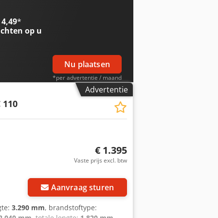
rij/accu informatie: - └ Bouwjaar
nsportafmetingen: 1750mm x 800mm x
 4,49
*
t.]: 1 Financiële informatie BTW: De
chten op u
ondernemers Levering en inruil altijd
Nu plaatsen
*per advertentie / maand
Advertentie
C 110
€ 1.395
Vaste prijs excl. btw
Aanvraag sturen
gte:
3.290 mm
, brandstoftype:
2.040 mm
, totale lengte:
1.820 mm
,