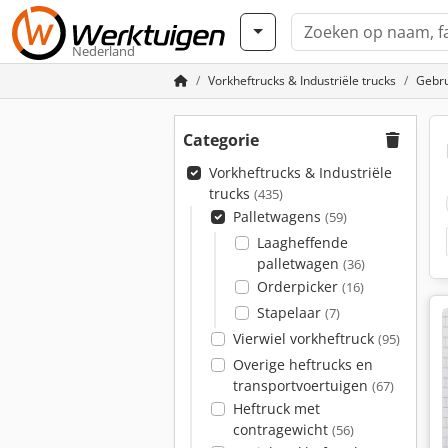
Nederland
Vorkheftrucks & Industriële trucks
Gebru
Categorie
Vorkheftrucks & Industriële
trucks
(435)
Palletwagens
(59)
Laagheffende
palletwagen
(36)
Orderpicker
(16)
Stapelaar
(7)
Vierwiel vorkheftruck
(95)
Overige heftrucks en
transportvoertuigen
(67)
Heftruck met
contragewicht
(56)