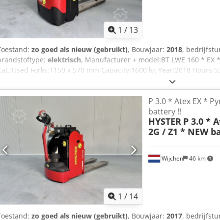
exclusief BTW BTW/marge: BTW verrekenbaar voor ondernemers Lever
alles in de industriële sectoren Koen van Lent
1
/
13
Toestand:
zo goed als nieuw (gebruikt)
, Bouwjaar:
2018
, bedrijfst
brandstoftype:
elektrisch
, Manufacturer + model:BT LWE 160 * EX * 
Cat.:Used Forks:1150 x 570 mm Capacity:1600 kg Year:2018 Hours:
Capacity:Complete NEW * 24v / 225ah * Bj 04/2026 Options:* EX * M
AR 17 ATEX 016 Gasgroep = IIB Type = Cat 2G ( toegestaan in ZONE 1
P 3.0 * Atex EX * P
te voeren met RAVAS weegsysteem !!!
battery !!
HYSTER
P 3.0 * 
2G / Z1 * NEW ba
Wijchen
46 km
1
/
14
Toestand:
zo goed als nieuw (gebruikt)
, Bouwjaar:
2017
, bedrijfst