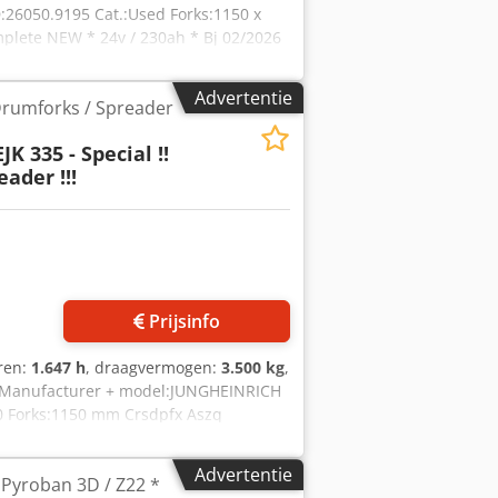
:26050.9195 Cat.:Used Forks:1150 x
plete NEW * 24v / 230ah * Bj 02/2026
Certificate = Ex - Tec ( 10047935 - S
sse = T4 ( -20*C < Ta < + 40*C )
Advertentie
! Drumforks / Spreader
EJK 335 - Special !!
ader !!!
Prijsinfo
uren:
1.647 h
, draagvermogen:
3.500 kg
,
 Manufacturer + model:JUNGHEINRICH
20 Forks:1150 mm Crsdpfx Aszq
24v / 375ah Options:SPECIAAL bouw
edte truck over de steunpoten 1740
Advertentie
 Pyroban 3D / Z22 *