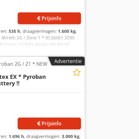
ing en inruil altijd mogelijk van
Prijsinfo
uren:
535 h
, draagvermogen:
1.600 kg
,
Miretti 2G / Zone 1 * ID:26061.2030
535 hours Crjdpfx Agozq Um Remjf
IRETTI E9098 Systeem / Certificate =
 en 2 ) Tempklasse = T4Eventueel uit
Advertentie
yroban 2G / Z1 * NEW
Atex EX * Pyroban
ttery !!
Prijsinfo
uren:
1.696 h
, draagvermogen:
3.000 kg
,