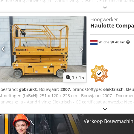
CE markering aanwezig: Ja - Aandrijving: Diesel - CE certificaat aa
- Draaiuren: 1376 - Werkhoogte [mm]: 15000 - Platformhoogte [mm
[kg]: 1268 - Transportafmetingen: 4810mm x 2290mm x 2250mm (l x b
Hoogwerker
- Transportcolli [st.]: 1 Financiële informatie BTW: De getoonde pr
Haulotte
Compa
verrekenbaar voor ondernemers Levering en inruil altijd mogelijk va
Djdpfx Ajztb Dbjdiewa Koen van Lent
Wijchen
48 km
1
/
15
Toestand:
gebruikt
, Bouwjaar:
2007
, brandstoftype:
elektrisch
, kle
Afmetingen (LxBxH): 251 x 120 x 223 cm - Bouwjaar: 2007 - Documen
aanwezig: Ja - Aandrijving: Elektrisch - CE certificaat aanwezig: N
Werkhoogte [mm]: 8140 - Platformhoogte [mm]: 2230 - Draagvermog
Udsdijwa - Transportafmetingen: 2510mm x 1200mm x 2230mm (l x b 
- Transportcolli [st.]: 1 Financiële informatie BTW: De getoonde pr
Verkoop Bouwmachine
verrekenbaar voor ondernemers Levering en inruil altijd mogelijk va
Koen van Lent