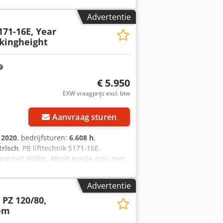
Advertentie
171-16E, Year
kingheight
€ 5.950
EXW vraagprijs excl. btw
Aanvraag sturen
:
2020
, bedrijfsturen:
6.608 h
,
trisch
, PB lifttechnik S171-16E.
aciteit 400kg. 48volt goede accu met
ker is in goede optische en technische
neller. Prijs is netto +21% btw of netto
Advertentie
a
 PZ 120/80,
tem