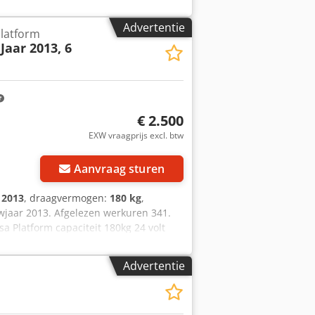
 1300mm (l x b x h) -
ormatie BTW: De getoonde prijs is
Advertentie
latform
ing en inruil altijd mogelijk van
 Jaar 2013, 6
€ 2.500
EXW vraagprijs excl. btw
Aanvraag sturen
:
2013
, draagvermogen:
180 kg
,
uwjaar 2013. Afgelezen werkuren 341.
 Platform capaciteit 180kg 24 volt
tto export. Wij staan open voor uw
peak Englisch. Our general terms and
Advertentie
terswijk(NL) in as-is condition!