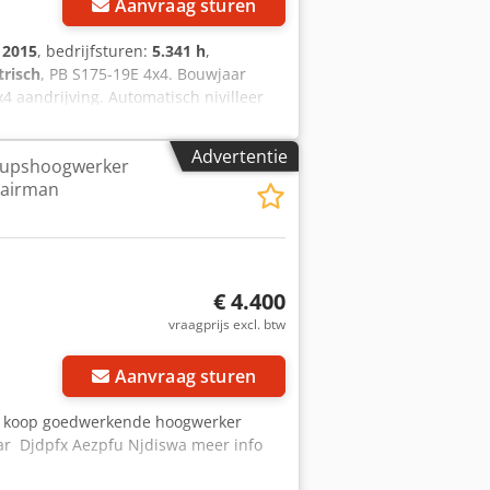
Aanvraag sturen
:
2015
, bedrijfsturen:
5.341 h
,
trisch
, PB S175-19E 4x4. Bouwjaar
4 aandrijving. Automatisch nivilleer
staat. Video van machine ook via
taan open voor uw prijsvoorstel! We
Advertentie
rupshoogwerker
uren beschikbaar in de kleur blauw.
 airman
peak Englisch. Dsdszrntyepfx Adiewa
es are sold EX Works Winterswijk(NL) in
€ 4.400
vraagprijs excl. btw
Aanvraag sturen
e koop goedwerkende hoogwerker
ar Djdpfx Aezpfu Njdiswa meer info