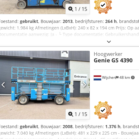
1
/
15
Toestand:
gebruikt
, Bouwjaar:
2013
, bedrijfsturen:
264 h
, brandsto
gewicht: 1.984 kg Afmetingen (LxBxH): 240 x 82 x 194 cm Prijs: Op a
Documentatie aanwezig: Ja - └ Type documentatie: Gebruikershandl
Aandrijving: Elektrisch - CE certificaat aanwezig: Ja - Serienummer
Werkhoogte [mm]: 6600 Dwjdpfxjztb Dho Adija - Platformhoogte [m
Hoogwerker
[kg]: 227 - Transportafmetingen: 2400mm x 820mm x 1940mm (l x b x
Genie
GS 4390
Transportcolli [st.]: 1 Financiële informatie BTW: De getoonde pri
verrekenbaar voor ondernemers Levering en inruil altijd mogelijk va
Koen van Lent
Wijchen
48 km
1
/
15
Toestand:
gebruikt
, Bouwjaar:
2008
, bedrijfsturen:
1.376 h
, brands
gewicht: 7.040 kg Afmetingen (LxBxH): 481 x 229 x 225 cm - Bouwjaa