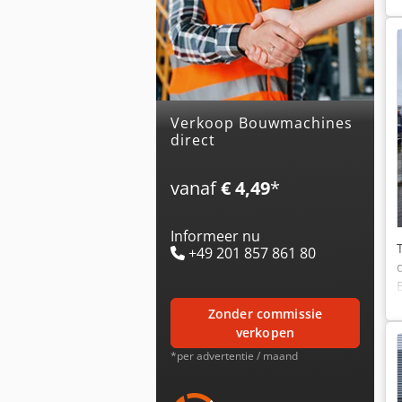
Verkoop Bouwmachines
direct
vanaf
€ 4,49
*
Informeer nu
+49 201 857 861 80
zonder commissie
verkopen
*per advertentie / maand