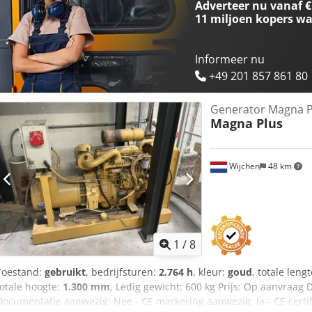
Adverteer nu vanaf €
11 miljoen kopers
wa
Informeer nu
+49 201 857 861 80
Generator Magna P
Magna Plus
Wijchen
48 km
1
/
8
Toestand:
gebruikt
, bedrijfsturen:
2.764 h
, kleur:
goud
, totale leng
totale hoogte:
1.300 mm
, Ledig gewicht: 600 kg Prijs: Op aanvraag 
Documentatie aanwezig: Nee - CE markering aanwezig: Ja - CE certi