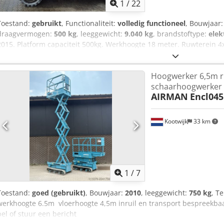
1
/
22
Toestand:
gebruikt
, Functionaliteit:
volledig functioneel
, Bouwjaar
draagvermogen:
500 kg
, leeggewicht:
9.040 kg
, brandstoftype:
elek
2015. Platform capaciteit 500kg. Werkhoogte 18 meter. Ruwterein 4x
systeem voor schuine ondergrond. Hoogwerker is in goed werkende 
whatsapp beschikbbaar. Prijs netto +21% btw of netto export. Wij s
Hoogwerker 6,5m 
hebben ook nog een gelijke hoogwerker van bouwjaar 2014 en 3050 
schaarhoogwerker
€7500,- netto We spreken Nederlands. Wir sprechen Deutsch. We s
AIRMAN
Encl045
Our general terms and conditions apply to all transactions! Machin
as-is condition!
Kootwijk
33 km
1
/
7
Toestand:
goed (gebruikt)
, Bouwjaar:
2010
, leeggewicht:
750 kg
, T
werkhoogte 6.5m vloerhoogte 4,5m inruil en transport bespreekba
bel of stuur een bericht