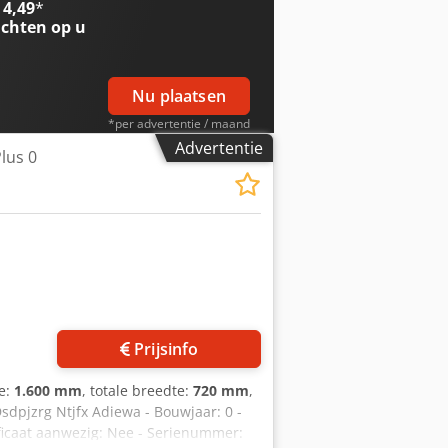
 4,49
*
chten op u
Nu plaatsen
*per advertentie / maand
Advertentie
lus 0
Prijsinfo
te:
1.600 mm
, totale breedte:
720 mm
,
Dsdpjzrg Ntjfx Adiewa - Bouwjaar: 0 -
ficaat aanwezig: Nee - Serienummer: