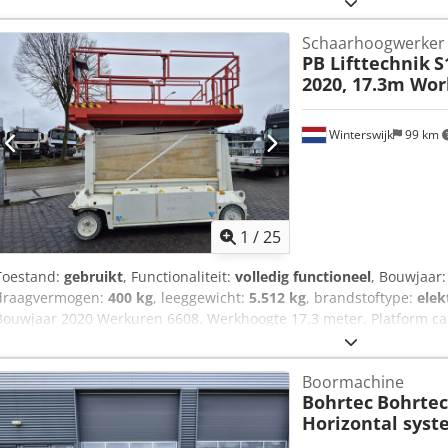
Schaarhoogwerker
PB Lifttechnik
S
2020, 17.3m Wor
Winterswijk
99 km
1
/
25
Toestand:
gebruikt
, Functionaliteit:
volledig functioneel
, Bouwjaar
draagvermogen:
400 kg
, leeggewicht:
5.512 kg
, brandstoftype:
elek
Bouwjaar 2020 Werkuren 6608. Werkhoogte 17.3 meter. Platform cap
oplader 230volt. Streeploze bande voor binnen gebruik. De hoogwer
staat. Video via whatsapp beschikbaar. Bellen of whatsapp is altijd s
Boormachine
export. We staan open voor uw prijs voorstel! Dsdpfxozp Site Adisw
Bohrtec
Bohrtec
Horizontal sys