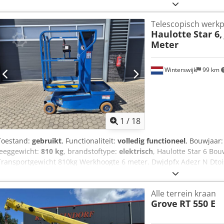
650863 - Draaiuren: 2764 - Transportafmetingen: 1600mm x 720mm x
Transportgewicht [kg]: 600kg - Transportcolli [st.]: 1 Financiële inf
Telescopisch werkp
exclusief BTW BTW/marge: BTW verrekenbaar voor ondernemers Lever
Haulotte
Star 6,
alles in de industriële sectoren Lukas van Rossum
Meter
Winterswijk
99 km
1
/
18
Toestand:
gebruikt
, Functionaliteit:
volledig functioneel
, Bouwjaar
leeggewicht:
810 kg
, brandstoftype:
elektrisch
, Haulotte Star 6 Bo
Transportgewicht 810kg Werkhoogte 6 meter. Dwjdpfx Adezr N Dtoisa
accu's met oplader 230volt. 78cm breed. Prijs netto +21% btw of ne
prijsvoorstel! We spreken Nederlands. Wir sprechen Deutsch. We s
Alle terrein kraan
conditions apply to all transactions! Machines are sold EX Works Win
Grove
RT 550 E