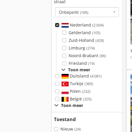
straal:
Onbeperkt
(105)
Nederland
(2.004)
Gelderland
(105)
Zuid-Holland
(428)
Limburg
(274)
Noord-Brabant
(86)
Friesland
(19)
Toon meer
Duitsland
(4.081)
Turkije
(385)
Polen
(232)
België
(205)
Toon meer
Toestand
Nieuw
(24)