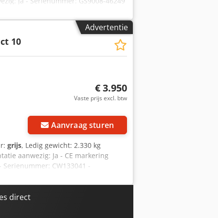
nwezig: Ja - Serienummer: GS9008-46249
]: 13000 - Draagvermogen platform
 x h) - Transportgewicht [kg]: 7040kg
Advertentie
ijs is exclusief BTW BTW/marge: BTW
ct 10
n alles in de industriële sectoren
€ 3.950
Vaste prijs excl. btw
Aanvraag sturen
ur:
grijs
, Ledig gewicht: 2.330 kg
tatie aanwezig: Ja - CE markering
ee - Serienummer: CW133041 -
en platform [kg]: 450 Dedpfx Asyvf
x h) - Transportgewicht [kg]: 2330kg
ijs is exclusief BTW BTW/marge: BTW
s direct
n alles in de industriële sectoren