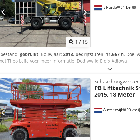
't Harde
51 km
1
/
15
Toestand:
gebruikt
, Bouwjaar:
2013
, bedrijfsturen:
11.667 h
, Doel 
met Theo Lelie voor meer informatie. Dodjww Iq Ejpfx Adiowa
Schaarhoogwerker
PB Lifttechnik
S
2015, 18 Meter
Winterswijk
99 km