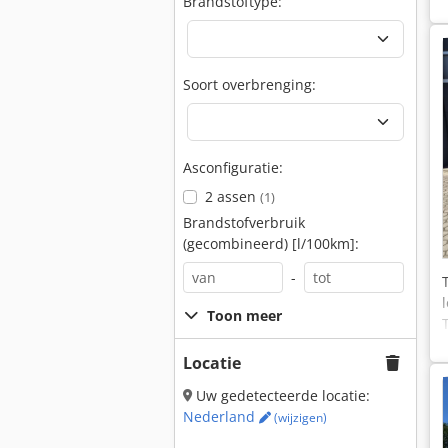
Brandstoftype:
Soort overbrenging:
Asconfiguratie:
2 assen
(1)
Brandstofverbruik
(gecombineerd) [l/100km]:
-
Toon meer
Locatie
Uw gedetecteerde locatie:
Nederland
(wijzigen)