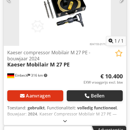
Antwerpen. Openingstijden: van maandag tot en met
vrijdag, doorlopend van 8.30 uur tot 19.00 uur.
1
/
1
Kaeser compressor Mobilair M 27 PE -
bouwjaar 2024
Kaeser
Mobilair M 27 PE
€ 10.400
Einbeck
316 km
EXW vraagprijs excl. btw
Aanvragen
Bellen
Toestand:
gebruikt
, Functionaliteit:
volledig functioneel
,
Bouwjaar:
2024
, Kaeser Compressor Mobilair M 27 PE —
Bouwjaar 2024 Gebruikt uit het professionele verhuurpark
van Kurt König Baumaschinen GmbH, Einbeck. Dsdpfoy A E
Advertentie