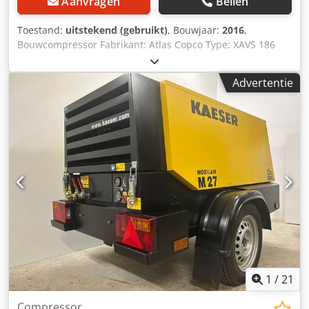
Aanvragen
Bellen
Toestand:
uitstekend (gebruikt)
, Bouwjaar:
2016
,
Bouwcompressor Fabrikant: Atlas Copco Type: XAVS 186
Bouwjaar: 2016 Bedrijfsuren: ca. 657 u - Maximale druk: 14
bar - Volume stroom: max. 11,4 m³/h - Vermogen: 104 kW
Advertentie
Dsdowubzropfx Afkjck - Motor: John Deere 4045HAC05 -
Nakoeler - Waterafscheider - Gewicht: ca. 2,45 t
1
/
21
Compressor