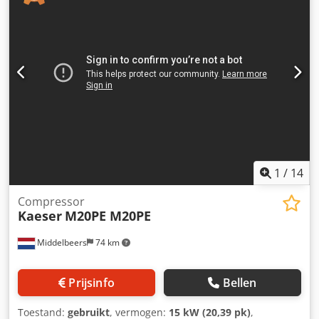
Dcjdpfxjxuu Iio Afkok
1
/
14
Compressor
Kaeser
M20PE M20PE
Middelbeers
74 km
Prijsinfo
Bellen
Toestand:
gebruikt
, vermogen:
15 kW (20,39 pk)
,