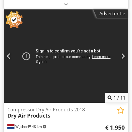
Bijzonderheden: - └ Omschrijving: 48000 draaiuren -
Bouwjaar: 2011 - Documentatie aanwezig: Nee - CE
Advertentie
markering aanwezig: Ja - CE certificaat aanwezig: Nee -
Serienummer: CD10007783001 Dcjdpjyvr E Dofx Afkek -
Transportafmetingen: 2350mm x 1240mm x 1990mm (l x b
x h) - Transportgewicht [kg]: 1800kg - Transportcolli [st.]: 1
Financiële informatie BTW: De getoonde prijs is exclusief
BTW BTW/marge: BTW verrekenbaar voor ondernemers
Levering en inruil altijd mogelijk van alles in de industriële
sectoren Yorick Diebels
1
/
11
Compressor Dry Air Products 2018
Dry Air Products
€ 1.950
Wijchen
48 km