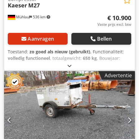
Kaeser
M27
€ 10.900
Mühlau
536 km
Vaste prijs excl. btw
Aanvragen
Bellen
Toestand:
zo goed als nieuw (gebruikt)
, Functionaliteit:
volledig functioneel
, totaalgewicht:
650 kg
, Bouwjaar:
2021
, bedrijfsturen:
25 h
, Kaeser M27
persluchtcompressor, type "B" en "E", slechts 25 uur
Advertentie
gebruikt Prijs netto: 10.900 € bruto: 12.971 € Bouwjaar:
2021 Eerste registratie: 2021 Gebruiksuren: 25 Zeer goede
staat, zie foto's/als nieuw Persluchtbehandelingsunit "B"
Nakoeler / warmtewisselaar / nawarmer /
gereedschapsoliepomp 2 uitlaten "B" en "E" Prijs netto,
plus 19% BTW Debiet: 2,7 m³/min Druk tot 10 bar Motor:
Kubota diesel Dsdpozidy Dsfx Afkeck Gewicht: 700 kg Staat:
zie foto's Documenten aanwezig (kentekenbewijs deel 2 /
kentekenbewijs deel 1) Trekhaak verstelbaar met kogelkop
Verkoop aan bedrijven / handel Een factuur met vermelde