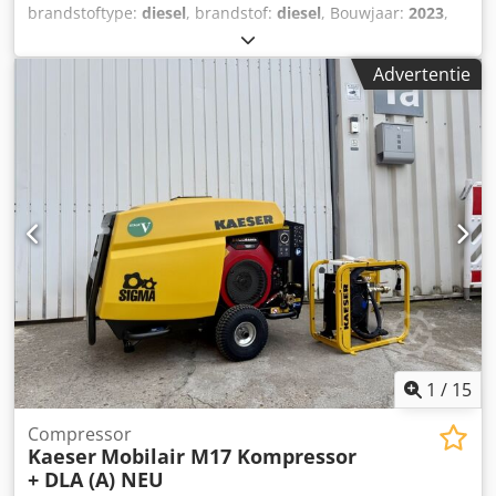
brandstoftype:
diesel
, brandstof:
diesel
, Bouwjaar:
2023
,
bedrijfsturen:
172 h
, Bouwjaar: 2023 Toepassing:
Bouwsector CE-markering: ja Prijs: Op aanvraag
Advertentie
Serienummer: WKA0N0500P9093839 Doorvoercapaciteit:
120 m3/u Dcsdpfx Afsxuu Nmokek
1
/
15
Compressor
Kaeser
Mobilair M17 Kompressor
+ DLA (A) NEU