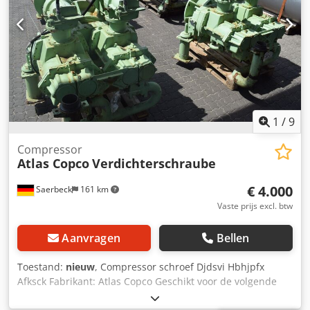
vierkant Lengte: 318 mm Gewicht met batterij en
reactiearm: 5,3 kg Andere gereedschappen voor
industriële productie en onderhoud op aanvraag.
1
/
9
Compressor
Atlas Copco
Verdichterschraube
€ 4.000
Saerbeck
161 km
Vaste prijs excl. btw
Aanvragen
Bellen
Toestand:
nieuw
, Compressor schroef Djdsvi Hbhjpfx
Afksck Fabrikant: Atlas Copco Geschikt voor de volgende
modellen: GA90, GA110, GA132, GA160, GA180VSD, GA200,