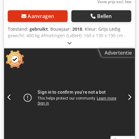
Vaste prijs excl. btw
Aanvragen
Bellen
Toestand:
gebruikt
, Bouwjaar:
2018
, Kleur: Grijs Ledig
gewicht: 400 kg Afmetingen (LxBxH): 160 x 130 x 130 cm -
Bijzonderheden: Dcedpfeyuga Ejx Afkek - └ Omschrijving:
Inclusief tank en droger - Bouwjaar: 2018 - Documentatie
Advertentie
aanwezig: Nee - CE certificaat aanwezig: Nee -
Transportafmetingen: 1600mm x 1300mm x 1300mm (l x b
x h) - Transportgewicht [kg]: 400kg - Transportcolli [st.]: 1
Financiële informatie BTW: De getoonde prijs is exclusief
BTW BTW/marge: BTW verrekenbaar voor ondernemers
Levering en inruil altijd mogelijk van alles in de industriële
sectoren Yorick Diebels