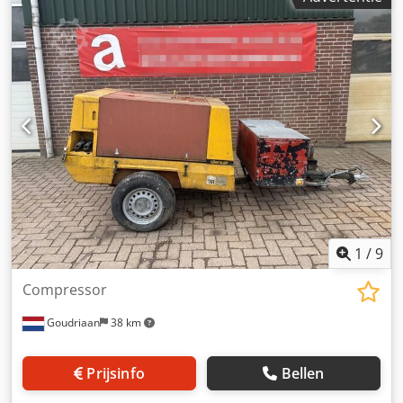
bar, debiet 5,0 m3/min. Dcodpjznww Hsfx Afkjk
1
/
9
Compressor
Goudriaan
38 km
Prijsinfo
Bellen