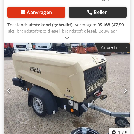
Aanvragen
Bellen
Toestand:
uitstekend (gebruikt)
, vermogen:
35 kW (47,59
pk)
, brandstoftype:
diesel
, brandstof:
diesel
, Bouwjaar:
2022
, bedrijfsturen:
509 h
, Doosan 77.55 Compressor –
3000 tpm – 8,6 bar – 35,5 kW – Gewicht 750 kg – 509
Advertentie
bedrijfsuren = Verdere informatie = Dcjdpfx Asyrigvjfkjk
Bouwjaar: 2022 Toepassing: Bouw Neem contact op met
Miguel Cubas voor meer informatie. = Bedrijfsinformatie =
Wij zijn gevestigd tussen Antwerpen en Brussel langs de
A12, nabij de haven van Antwerpen. Openingstijden:
maandag tot en met vrijdag doorlopend van 8.30 tot 19.00
uur.
1
/
8