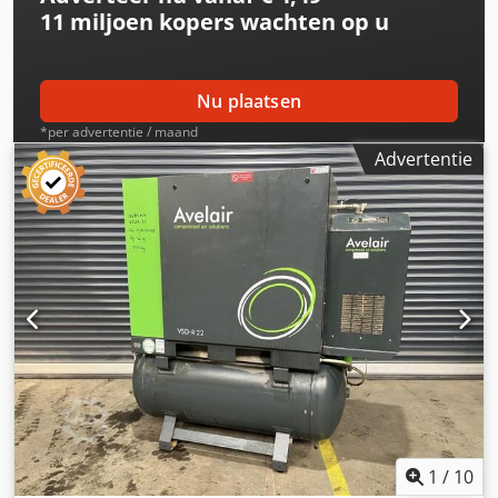
11 miljoen kopers
wachten op u
sectoren Yorick Diebels
Nu plaatsen
*per advertentie / maand
Advertentie
1
/
10