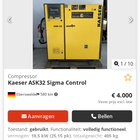
geen bindend aanbod en kan fouten bevatten, geen
garantie op alle gegevens.
1
/
10
Compressor
Kaeser
ASK32 Sigma Control
€ 4.000
Eberswalde
580 km
Vaste prijs excl. btw
Aanvragen
Bellen
Toestand:
gebruikt
, Functionaliteit:
volledig functioneel
,
vermogen:
18,5 kW (25,15 pk)
, totaalgewicht:
405 kg
,