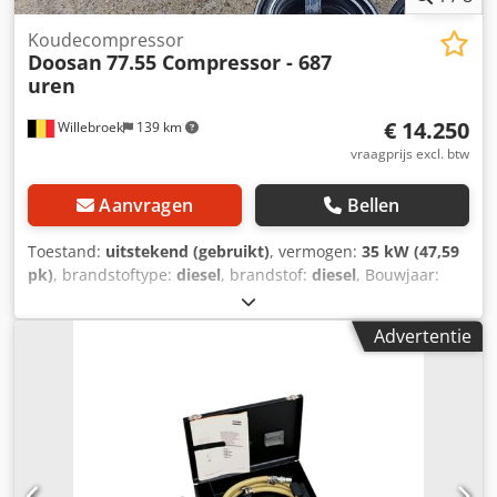
Koudecompressor
Doosan
77.55 Compressor - 687
uren
€ 14.250
Willebroek
139 km
vraagprijs excl. btw
Aanvragen
Bellen
Toestand:
uitstekend (gebruikt)
, vermogen:
35 kW (47,59
pk)
, brandstoftype:
diesel
, brandstof:
diesel
, Bouwjaar:
2022
, bedrijfsturen:
687 h
, Doosan 77.55 compressor –
3000 tpm – 8,6 bar – 35,5 kW – Gewicht 750 kg – 687
Advertentie
draaiuren – inclusief nieuwe slangen en hamers = Meer
informatie = Bouwjaar: 2022 Toepassing: bouw
Serienummer: TK4755FX6NY445791 Fabrikant: Doosan
Bobcat EMEA CZ Neem contact op met Miguel Cubas voor
meer informatie. = Bedrijfsinformatie = Dedpfx Aox
Scpljfkock Wij zijn gevestigd tussen Antwerpen en Brussel,
langs de A12 snelweg, in de buurt van de haven van