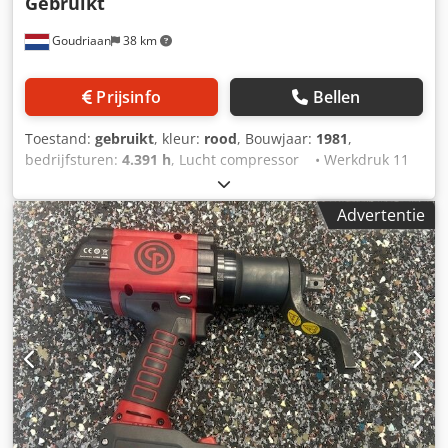
Gebruikt
Goudriaan
38 km
Prijsinfo
Bellen
Toestand:
gebruikt
, kleur:
rood
, Bouwjaar:
1981
,
bedrijfsturen:
4.391 h
, Lucht compressor • Werkdruk 11
bar • 4391 uur • Weg verlichting • Geheel werkend
Staat: Gebruikt Bouwjaar: 1981 Dedpfx Asx S Nxasfksck
Advertentie