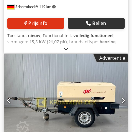
Schermbeck
119 km
Prijsinfo
Bellen
Toestand:
nieuw
, Functionaliteit:
volledig functioneel
,
vermogen:
15,5 kW (21,07 pk)
, brandstoftype:
benzine
,
kleur:
geel
, bedrijfsklaar gewicht:
205 kg
, Bouwjaar:
2026
,
Kaeser Mobilair M17 bouwcompressor incl. DLA (A) –
Advertentie
NIEUW | 1,0 m³/min volumestroom | 15 bar bedrijfsdruk |
Honda GX 630 benzinemotor Technische gegevens:
Fabrikant: Kaeser Model: Mobilair M17 Staat: NIEUW
Bedrijfsdruk: max. 15 bar Volumestroom: 1,0 m³/min
Motor: Honda GX 630 benzinemotor Motorvermogen: 15,5
kW Tankinhoud: 20 liter benzine Persluchtaansluiting: 1 x
G 1/2 Bedrijfsgewicht: 205 kg Transportframe: met
beugelgrepen Uitrusting: Persluchtnakoeler DLA (A) &
condensafscheider incl. aansluitslangen Startsyteem:
Elektrische start Highlights & Uitrusting: - Compacte
hogedrukcompressor voor veelzijdige bouwtoepassingen -
Honda benzinemotor – krachtig & betrouwbaar - 15 bar