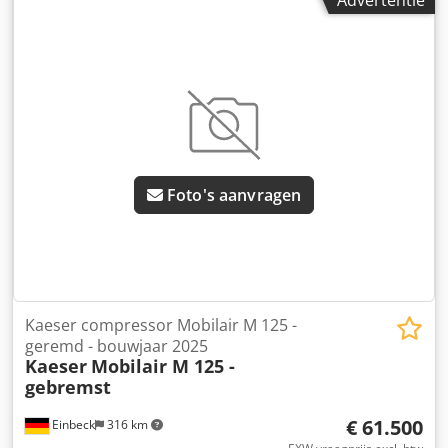
Eqex Afkjck Luchthamer voor werkzaamheden boven het
hoofd en op ladders, dankzij het lage gewicht van minder
dan 6 kg. Technische gegevens: Gewicht: 5,5 kg Staat &
opmerkingen: - Staat: Gebruikt uit verhuur, regelmatig
onderhouden - Werking: Volledig functioneel - De
productfoto’s zijn voorbeeldfoto’s en tonen het apparaat in
nieuwstaat – de werkelijke staat varieert op basis van
gebruiksduur - Bezichtigen mogelijk op afspraak in 37574
Einbeck Prijs: 10.400 EUR excl. btw | EXW Einbeck |
Foto's aanvragen
Levering op aanvraag
Kaeser compressor Mobilair M 125 -
geremd - bouwjaar 2025
Kaeser
Mobilair M 125 -
gebremst
€ 61.500
Einbeck
316 km