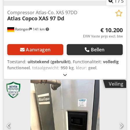
1
/
5
Compressor Atlas-Co. XAS 97DD
Atlas Copco
XAS 97 Dd
€ 10.200
Ratingen
141 km
EXW Vaste prijs excl. btw
Aanvragen
Bellen
Toestand:
uitstekend (gebruikt)
, Functionaliteit:
volledig
functioneel
, totaalgewicht:
950 kg
, kleur:
geel
,
brandstoftype:
diesel
, brandstoftankcapaciteit:
80 l
,
motorfabrikant:
Deutz D2011L03
, totale lengte:
3.740 mm
,
Veiling
totale breedte:
1.410 mm
, totale hoogte:
1.360 mm
,
vermogen:
36 kW (48,95 pk)
, volumestroom:
318 m³/u
,
bedrijfsdruk:
7 bar
, druk (min.):
4 bar
, druk (max.):
8,5 bar
,
geluidsniveau:
98 dB
, Bouwjaar:
2016
, bedrijfsturen:
1.190
h
, volgende keuring (TÜV):
04/2025
,
machine-/voertuignummer:
APP418299
, Uitrusting:
UVV
veiligheidskeuring
, - Motorkap en carrosserie van slagvast,
robuust polyethyleen - Oploop- en parkeerrem met