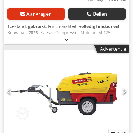
EXW vraagprijs excl. btw
Aanvragen
Bellen
Toestand:
gebruikt
, Functionaliteit:
volledig functioneel
,
Bouwjaar:
2025
, Kaeser Compressor Mobilair M 125 -
geremd — Bouwjaar 2025 Dcedpfx Afsy A E Aieksk Gebruikt
uit het professionele verhuurpark van Kurt König
Advertentie
Baumaschinen GmbH, Einbeck. Staat & opmerkingen: -
Staat: Gebruikt uit verhuur, regelmatig onderhouden -
Werking: Volledig functioneel - Productfoto’s volgen —
neem bij interesse gerust contact op voor actuele foto’s -
Bezichtiging in 37574 Einbeck mogelijk op afspraak Prijs
61.500 EUR excl. btw | EXW Einbeck | Levering op
aanvraag