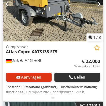
bouwplaatsen | Kaeser persluchttechniek | Compressor
met nakoeler & condensafscheider Uw betrouwbare
partner voor perslucht- en bouwtechniek: Dcsdpszrtmfefx
Afkek Claudio Macagnino Bouwmachines &
Bedrijfswagenhandel GmbH ➡️ Vraag nu aan & verzeker
direct leverbaar nieuw materieel! Indien gewenst bieden
wij graag een virtuele bezichtiging van het apparaat via
videogesprek.
1
/
8
Compressor
Atlas Copco
XATS138 ST5
€ 22.000
Schleiden
198 km
Vaste prijs excl. btw
Aanvragen
Bellen
Toestand:
uitstekend (gebruikt)
, Functionaliteit:
volledig
functioneel
, Bouwjaar:
2023
, bedrijfsturen:
292 h
,
Emissieniveau 5, bedrijfsdruk 7,0 bar, debiet 7,0 m3/min;
bedrijfsdruk 8,6 bar, debiet 6,0 m3/min; bedrijfsdruk 10,3
Advertentie