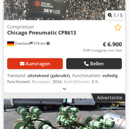
1
/
5
Compressor
Chicago Pneumatic
CP8613
€ 6.900
Duitsland
576 km
EXW vraagprijs excl. btw
Aanvragen
Bellen
Toestand:
uitstekend (gebruikt)
, Functionaliteit:
volledig
functioneel
, Bouwjaar:
2024
, bedrijfsturen:
5 h
,
machine-/voertuignummer:
6151570000
, Uit onze
demonstratietoolinventaris, getest en volledig functioneel:
Advertentie
Chicago Pneumatic snoerloze hoog-koppel sleutel CP8613
Demonstratietool met lader + 2 accu's (36 V 2,5 Ah)
Nauwkeurigheid (6 sigma): +/- 4% Stationair toerental: 10
tpm Koppelbereik Min/Max: 300 tot 1300 Nm Werkkoppel:
390 tot 1040 Nm Djdpov Tbpzefx Afkeck Uitvoer: 3/4"