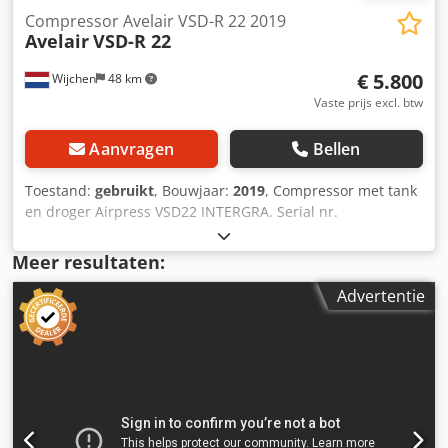
Compressor Avelair VSD-R 22 2019
Avelair
VSD-R 22
€ 5.800
Wijchen
48 km
Vaste prijs excl. btw
Aanvragen
Bellen
Toestand:
gebruikt
, Bouwjaar:
2019
, Compressor met tank
en droger Airpress VSD22 INTERGRA. Serial nr.
R4337F/2019 Bouwjaar 2019 Max 8 bar Vermogen 22 kW
120cfm 204m³/hr Inhoud drukvat 600L Effectieve
Meer resultaten:
capacoteot 996 l/min Koelmiddel R407C 400V Afmetingen
Advertentie
1950*878*1785mm, gewicht 775kg. Dcjdjwh Ncqopfx Afkjk
- Bouwjaar: 2019 - Documentatie aanwezig: Ja - CE
certificaat aanwezig: Nee - Serienummer: R4337F/2019
Financiële informatie BTW: De getoonde prijs is exclusief
BTW BTW/marge: BTW verrekenbaar voor ondernemers
Levering en inruil altijd mogelijk van alles in de industriële
sectoren Lukas van Rossum