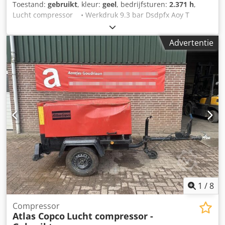
Toestand:
gebruikt
, kleur:
geel
, bedrijfsturen:
2.371 h
,
Lucht compressor • Werkdruk 9.3 bar Dsdpfx Aoy T
Rgnofkock • 2371 draaiuren • Weg verlichting • Zo uit
het werk Staat: Gebruikt
Advertentie
1
/
8
Compressor
Atlas Copco
Lucht compressor -