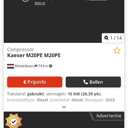
1
/
14
Compressor
Kaeser
M20PE M20PE
Middelbeers
74 km
Prijsinfo
Bellen
Toestand:
gebruikt
, vermogen:
15 kW (20,39 pk)
,
brandstoftype:
diesel
, brandstof:
diesel
, Bouwjaar:
2023
,
bedrijfsturen:
82 h
, Bouwjaar: 2023 Toepassingsgebied:
Bouw CE-markering: ja Prijs: Op aanvraag Serienummer:
Advertentie
WKA0N0500P9308038 Neem contact op met Ernst van Hek
voor meer informatie. Doorvoercapaciteit: 120 m3/uur