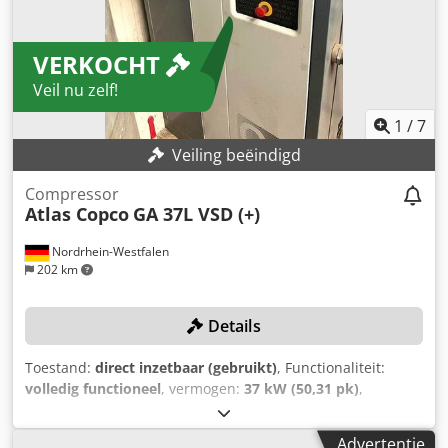
automatische omkeerfunctie - Gereedschapshouder -
Keuze uit een DIN-trekoog voor vrachtwagens of een
VERKOCHT
kogelkoppeling voor auto's, in hoogte verstelbare trekhaak
Volgende drukvattest volgens Richtlijn 87/404/EEG gepland
Veil nu zelf!
in mei 2026 Dcodpfx Aotwz Ezjfksk Als u vragen hebt, neem
dan persoonlijk contact met ons op.
1
/
7
Veiling beëindigd
Compressor
Atlas Copco
GA 37L VSD (+)
Nordrhein-Westfalen
202 km
Details
Toestand:
direct inzetbaar (gebruikt)
, Functionaliteit:
volledig functioneel
, vermogen:
37 kW (50,31 pk)
,
Bouwjaar:
2019
, druk (max.):
13 bar
, bruikbare tankinhoud:
1.500 l
, toerental (max.):
3.800 rpm
, volumestroom:
475,2
Advertentie