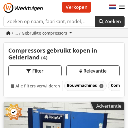
Verkopen
Zoeken
/ ... / Gebruikte compressors
Compressors gebruikt kopen in
Gelderland
(4)
Filter
Relevantie
Bouwmachines
Compre
Alle filters verwijderen
Advertentie