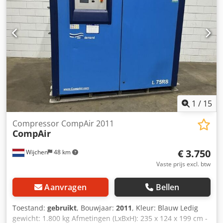
1
/
15
Compressor CompAir 2011
CompAir
€ 3.750
Wijchen
48 km
Vaste prijs excl. btw
Aanvragen
Bellen
Toestand:
gebruikt
, Bouwjaar:
2011
, Kleur: Blauw Ledig
gewicht: 1.800 kg Afmetingen (LxBxH): 235 x 124 x 199 cm -