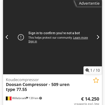
GA250 Lichtgewicht Prijs per stuk
Advertentie
1
/
10
Koudecompressor
Doosan
Compressor - 509 uren
type 77.55
€ 14.250
Willebroek
139 km
vraagprijs excl. btw