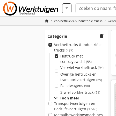
Nederland
Vorkheftrucks & Industriële trucks
Gebru
Categorie
Vorkheftrucks & Industriële
trucks
(437)
Heftruck met
contragewicht
(55)
Vierwiel vorkheftruck
(94)
Overige heftrucks en
transportvoertuigen
(69)
Palletwagens
(58)
3-wiel vorkheftruck
(51)
Toon meer
Transportvoertuigen en
Bedrijfsvoertuigen
(1.540)
Metaalbewerkingsmachines