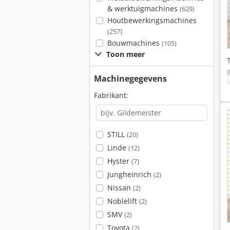
& werktuigmachines
(629)
Houtbewerkingsmachines
(257)
Bouwmachines
(105)
Toon meer
Machinegegevens
Fabrikant:
STILL
(20)
Linde
(12)
Hyster
(7)
Jungheinrich
(2)
Nissan
(2)
Noblelift
(2)
SMV
(2)
Toyota
(2)