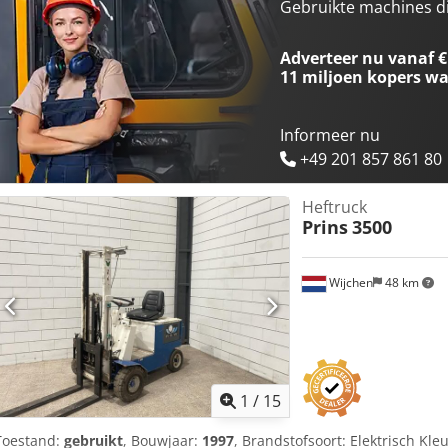
vorkbreedte: 2010mm - Minimale vorkbreedte: 310mm - Aantal wie
Gebruikte machines d
ventiel tot vorkenbord - Opties: Werklampen, Volledige cabine - Mas
motor: Daewoo - Transportafmetingen: 3650mm x 2090mm x 3860mm (
Adverteer nu vanaf €
11163kg Dsdpfx Apjyuxm Dowjkr - Transportcolli [st.]: 1 Financiële 
11 miljoen kopers
wa
exclusief BTW BTW/marge: BTW verrekenbaar voor ondernemers Lever
alles in de industriële sectoren Koen van Lent
Informeer nu
+49 201 857 861 80
Heftruck
Prins
3500
Wijchen
48 km
1
/
15
Toestand:
gebruikt
, Bouwjaar:
1997
, Brandstofsoort: Elektrisch Kleu