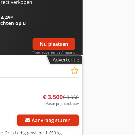
len: 6 Wielen - Aanbouwdeel: 3de+4de
irect verkopen
t: Duplex - Aandrijving: Diesel - Merk
l x b x h) - Transportgewicht [kg]:
 4,49
*
informatie BTW: De getoonde prijs is
chten op u
ing en inruil altijd mogelijk van
Nu plaatsen
*per advertentie / maand
Advertentie
€ 3.500
€ 3.950
Vaste prijs excl. btw
Aanvraag sturen
r: Grijs Ledig gewicht: 1.650 kg