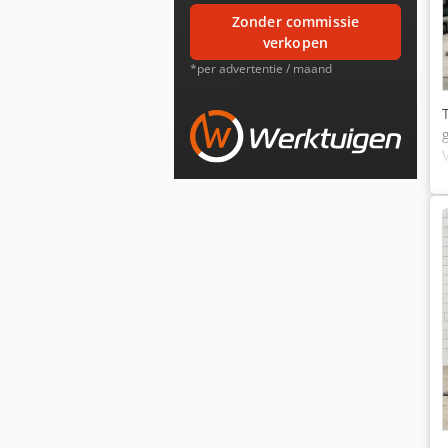
zonder commissie
verkopen
*per advertentie / maand