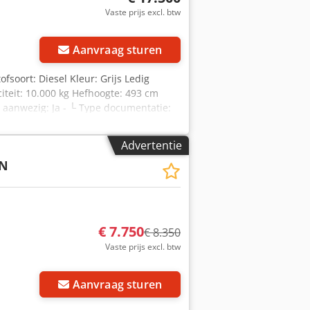
Vaste prijs excl. btw
Aanvraag sturen
ofsoort: Diesel Kleur: Grijs Ledig
iteit: 10.000 kg Hefhoogte: 493 cm
 aanwezig: Ja - └ Type documentatie:
 aanwezig: Nee - Serienummer: 1907 -
rrijhoogte: 4110mm - Vrije-heffing:
Advertentie
male vorkbreedte: 590mm - Aantal
N
yr D Sgsx Apwor - Opties: Radio,
 Merk motor: Volvo -
sportgewicht [kg]: 14000kg -
js is exclusief BTW BTW/marge: BTW
n alles in de industriële sectoren
€ 7.750
€ 8.350
Vaste prijs excl. btw
Aanvraag sturen