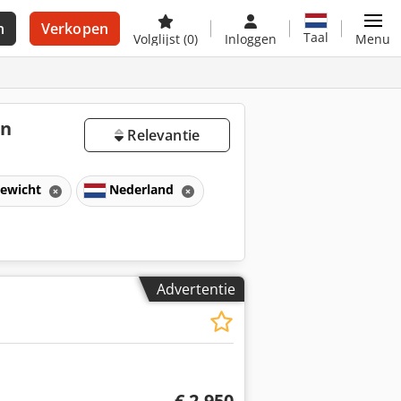
n
Verkopen
Taal
Volglijst
(0)
Inloggen
Menu
in
Relevantie
gewicht
Nederland
Advertentie
€ 2.950