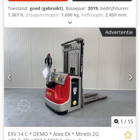
Toestand:
goed (gebruikt)
, Bouwjaar:
2019
, bedrijfsturen:
1.367 h
, draagvermogen:
1.600 kg
, hefhoogte:
2.850 mm
,
brandstoftype:
elektrisch
, masttype:
duplex
, bouwhoogte:
2.000 mm
, Manufacturer + model:LINDE L 16 i ( 1173 ) * EX
Advertentie
* Proplan 2G / Zone 1 * Cedpfozrfpfox Agyerf Mast:2W2850
ID:26083.5803 Cat.:Used Mast:2W Lowered height:2000 mm
Lifting height:2850 mm Capacity:1600 kg Init.:Yes Year:2019
Hours:1367 hours Capacity:24v / 345ah Options:* EX *
Proplan !!!!! Systeem / Certificate = EPS 16 ATEX 1137 X Type
= Cat 2G ( toegestaan in ZONE 1 & 2 ) Gasgroep = IIB
Tempklasse = T4 Uitgevoerd met ; - POWERSTEERING -
DUBBEL stock stapelaar - Initiaal heffing !!
1
/
15
EXV 14 C * DEMO * Atex EX * Miretti 2G