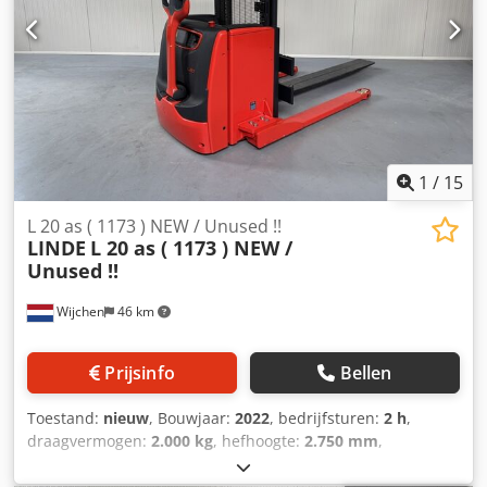
135*C ( = T4 ) Type = Cat 3D ( toegestaan in ZONE 22
)Breedspoor * EX * uitvoering- met VRIJDRAGENDE
verstelbare heftruck lepels - GESCHIKT voor alle soorten
pallets - Breedte tussen de steunpoten = 1220 MM !!
1
/
15
L 20 as ( 1173 ) NEW / Unused !!
LINDE
L 20 as ( 1173 ) NEW /
Unused !!
Wijchen
46 km
Prijsinfo
Bellen
Toestand:
nieuw
, Bouwjaar:
2022
, bedrijfsturen:
2 h
,
draagvermogen:
2.000 kg
, hefhoogte:
2.750 mm
,
brandstoftype:
elektrisch
, masttype:
duplex
, bouwhoogte:
1.920 mm
, Manufacturer + model:LINDE L 20 as ( 1173 )