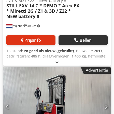
/ Z1 & 3D / Z22 * NEW battery !!
STILL
EXV 14 C * DEMO * Atex EX
* Miretti 2G / Z1 & 3D / Z22 *
NEW battery !!
Wijchen
46 km
Prijsinfo
Bellen
Toestand:
zo goed als nieuw (gebruikt)
, Bouwjaar:
2017
,
bedrijfsturen:
485 h
, draagvermogen:
1.400 kg
, hefhoogte:
2.350 mm
, brandstoftype:
elektrisch
, masttype:
duplex
,
bouwhoogte:
1.680 mm
, Manufacturer + model:STILL EXV
Advertentie
14 C * EX * Miretti 2G / Zone 1 - 3D / Zone 22 *
Mast:2F2350 ID:26080.9198 Cat.:Demo Mast:2F2350
Lowered height:1680 mm Lifting height:2350 mm
Capacity:1400 kg Cedpfx Aszq Uqvogysrf Year:2017
Hours:485 hours Capacity:Complete NEW * 24v / 240ah * Bj
04/2026 Options:* EX * MIRETTI - E7935 Systeem /
Certificate = TUV - CY 16 ATEX 0205756 Gasgroep = IIB Type
= Cat 2G ( toegestaan in ZONE 1 en 2 ) Tempklasse = T3