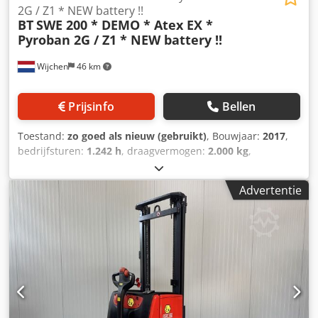
2G / Z1 * NEW battery !!
BT
SWE 200 * DEMO * Atex EX *
Pyroban 2G / Z1 * NEW battery !!
Wijchen
46 km
Prijsinfo
Bellen
Toestand:
zo goed als nieuw (gebruikt)
, Bouwjaar:
2017
,
bedrijfsturen:
1.242 h
, draagvermogen:
2.000 kg
,
hefhoogte:
2.150 mm
, brandstoftype:
elektrisch
, masttype:
duplex
, bouwhoogte:
1.750 mm
, Manufacturer + model:BT
Advertentie
SWE 200 * EX * Pyroban 2G / Zone 1 Mast:2W2150
ID:24110.7680 Cat.:Demo Mast:2W2150 Lowered
height:1750 mm Lifting height:2150 mm Capacity:2000 kg
Year:2017 Hours:1242 hours Capacity: NEW * 24v / 255ah *
Bj 11/2024 Options:* EX * Atex - Pyroban !!!! Systeem = Ex -
Tec 2G Gasgroep = IIB Type = 2G ( toegestaan in ZONE 1 &
2 ) Cjdpfx Aszr Rh Hegyjrf Temp klasse = T3FEM 2 vorken
bord - verstelbare lepels