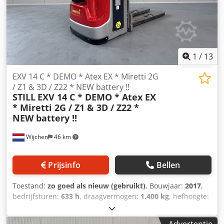
Gb=====Dustgroep = IIIB Type = Cat 3D ( toegestaan in
ZONE 22 ) Tempklasse = 200*C ( = T3 ) C - Db
1
/
13
EXV 14 C * DEMO * Atex EX * Miretti 2G
/ Z1 & 3D / Z22 * NEW battery !!
STILL
EXV 14 C * DEMO * Atex EX
* Miretti 2G / Z1 & 3D / Z22 *
NEW battery !!
Wijchen
46 km
Prijsinfo
Bellen
Toestand:
zo goed als nieuw (gebruikt)
, Bouwjaar:
2017
,
bedrijfsturen:
633 h
, draagvermogen:
1.400 kg
, hefhoogte:
2.350 mm
, brandstoftype:
elektrisch
, masttype:
duplex
,
bouwhoogte:
1.680 mm
, Manufacturer + model:STILL EXV