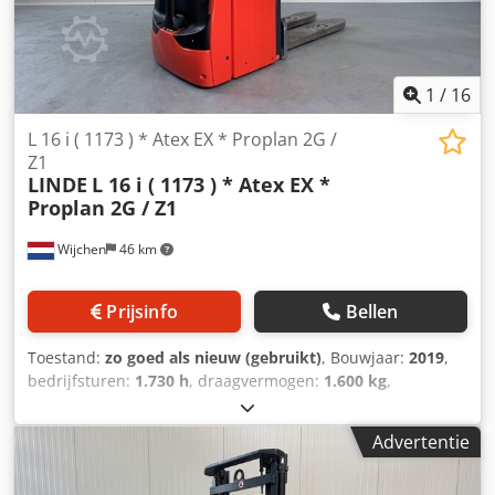
1
/
16
L 16 i ( 1173 ) * Atex EX * Proplan 2G /
Z1
LINDE
L 16 i ( 1173 ) * Atex EX *
Proplan 2G / Z1
Wijchen
46 km
Prijsinfo
Bellen
Toestand:
zo goed als nieuw (gebruikt)
, Bouwjaar:
2019
,
bedrijfsturen:
1.730 h
, draagvermogen:
1.600 kg
,
hefhoogte:
3.250 mm
, brandstoftype:
elektrisch
, masttype:
duplex
, bouwhoogte:
2.120 mm
, Manufacturer +
Advertentie
model:LINDE L 16 i ( 1173 ) * EX * Proplan 2G / Zone 1 *
Crodpozrfpljfx Agyjf Mast:2W3250 ID:26082.5811 Cat.:Used