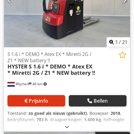
met ; - POWERSTEERING - DUBBEL stock stapelaar met Full
Free Lift ( FFL ) mast !! - Initiaal heffing !!complete LIKE NEW
!!!
1
/
21
S 1.6 i * DEMO * Atex EX * Miretti 2G /
Z1 * NEW battery !!
HYSTER
S 1.6 i * DEMO * Atex EX
* Miretti 2G / Z1 * NEW battery !!
Wijchen
46 km
Prijsinfo
Bellen
Toestand:
zo goed als nieuw (gebruikt)
, Bouwjaar:
2018
,
bedrijfsturen:
783 h
, draagvermogen:
1.600 kg
, hefhoogte:
2.850 mm
, brandstoftype:
elektrisch
, bouwhoogte:
1.860
mm
, Manufacturer + model:HYSTER S 1.6 * EX * Miretti -