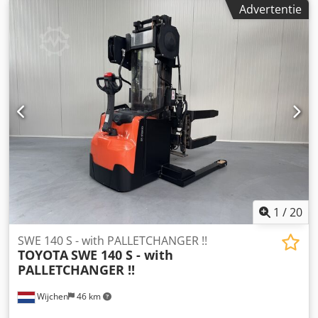
Advertentie
Mast:2W2750 ID:25112.5791 Cat.:New Mast:2W2750
Forks:2000 mm Lowered height:1920 mm Lifting
height:2750 mm Capacity:2000 kg Year:2022 Hours:2 hours
Capacity:24 v / 375 ah Options:Zeer unieke 2 T.
BREEDSPOOR - met VRIJDRAGENDE verstelbare heftruck
lepels Crodpfozq Ukcex Agyjf - tevens voorzien van
VERSTELBARE steunpoten POWERSTEERINGNEW / Unused
!!
1
/
20
SWE 140 S - with PALLETCHANGER !!
TOYOTA
SWE 140 S - with
PALLETCHANGER !!
Wijchen
46 km