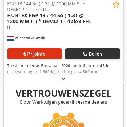
EGP 13 / 44 So ( 1.3T @ 1200 MM !! ) *
DEMO !! Triplex FFL !!
HUBTEX
EGP 13 / 44 So ( 1.3T @
1200 MM !! ) * DEMO !! Triplex FFL
!!
Wijchen
46 km
Prijsinfo
Bellen
Toestand:
nieuw
, Bouwjaar:
2020
, bedrijfsturen:
45 h
,
draagvermogen:
1.300 kg
, hefhoogte:
4.500 mm
,
brandstoftype:
elektrisch
, masttype:
triplex
, bouwhoogte:
2.140 mm
, Manufacturer + model:HUBTEX / GENKINGER
EGP 13/44 So Mast:3F4500 ID:24053.0388 Cat.:New
VERTROUWENSZEGEL
Mast:3F4500 Forks:1200/2000 mm Lowered height:2140
mm Lifting height:4500 mm Capacity:1300 kg Year:2020
Door Werktuigen gecertificeerde dealers
Hours:45 hours Capacity:24 v / 345 ah Options:ZEER unieke
SPECIAL bouw BREEDSPOOR !!! - HEFVERMOGEN 1300 KG @
1200 MM - uitgevoerd met Spreider !! - VETTER klik forks
1200 -> 2000 mm !! - PROPORTIONELE hef & daal ventielen