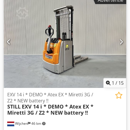
Advertentie
14 C * EX * Miretti 2G / Zone 1 - 3D / Zone 22 *
Mast:2F2350 ID:26082.2204 Cat.:Demo Mast:2F2350 Cjdpjzq
Uqpjfx Agysrf Forks:1250 mm Lowered height:1680 mm
Lifting height:2350 mm Capacity:1400 kg Year:2017
Hours:633 hours Capacity:Complete NEW * 24v / 240ah * Bj
04/2026 Options:* EX * MIRETTI - E7936 Systeem /
Certificate = TUV - CY 16 ATEX 0205756 Gasgroep = IIB Type
= Cat 2G ( toegestaan in ZONE 1 en 2 ) Tempklasse = T3
Gb=====Dustgroep = IIIB Type = Cat 3D ( toegestaan in
ZONE 22 ) Tempklasse = 200*C ( = T3 ) C - Db
1
/
15
EXV 14 i * DEMO * Atex EX * Miretti 3G /
Z2 * NEW battery !!
STILL
EXV 14 i * DEMO * Atex EX *
Miretti 3G / Z2 * NEW battery !!
Wijchen
46 km