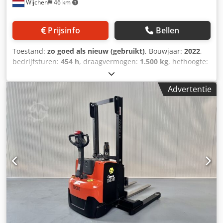
Wijchen
46 km
Prijsinfo
Bellen
Toestand:
zo goed als nieuw (gebruikt)
, Bouwjaar:
2022
,
bedrijfsturen:
454 h
, draagvermogen:
1.500 kg
, hefhoogte:
5.400 mm
, brandstoftype:
elektrisch
, masttype:
triplex
,
bouwhoogte:
2.400 mm
, Manufacturer + model:ACTIL N 15
Advertentie
S - TTFY Mast:3F5400 ID:26064.0363 Cat.:Demo
Mast:3F5400 Lowered height:2400 mm Lifting height:5400
mm Capacity:1500 kg Year:2022 Hours:454 hours
Crjdpfxjzq Unbe Agyof Capacity:24v / 775ah Options:DEMO
!!MINI heftruckje - Orderpicker - Contra stapelaar ( 3 in 1 !!
)- Dubbele besturing - Triplex - FFL mast - S.s. & Spreider -
Kantelbaar vorkenbord - Verstralers - 2 x Bleuspot - met
VRIJDRAGENDE lepels - GESCHIKT voor alle soorten
palletsPOWERSTEERING