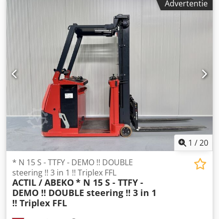
Advertentie
2G / Zone 1 * Mast:2F2800 ID:26060.5191 Cat.:Demo
Mast:2F2850 Lowered height:1860 mm Lifting height:2850
mm Capacity:1600 kg Init.:Yes Year:2018 Hours:783 hours
Capacity:Complete NEW * 24v / 315ah * Bj 02/2026
Options:* EX * MIRETTI - E9799 Systeem / Certificate = TUV
04 ATEX 2593 Crjdpfx Agozq Unhsysf Gasgroep = IIB Type =
Cat 2G ( toegestaan in ZONE 1 en 2 ) Tempklasse = T4
1
/
20
* N 15 S - TTFY - DEMO !! DOUBLE
steering !! 3 in 1 !! Triplex FFL
ACTIL / ABEKO
* N 15 S - TTFY -
DEMO !! DOUBLE steering !! 3 in 1
!! Triplex FFL