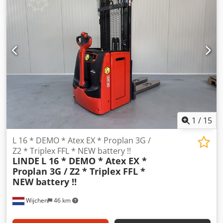
Lifting height:2950 mm Capacity:1200 kg Year:2018
Hours:714 hours Capacity:24 v / 440 ah - GEL Options:ZEER
unieke CONTRA stapelaar !!! Uitgevoerd met ; - MAST met
kantelfunctie - VRIJDRAGENDE verstelbare heftruck lepels -
GESCHIKT voor alle soorten pallets - POWERSTEERING ! ! !
1
/
15
L 16 * DEMO * Atex EX * Proplan 3G /
Z2 * Triplex FFL * NEW battery !!
LINDE
L 16 * DEMO * Atex EX *
Proplan 3G / Z2 * Triplex FFL *
NEW battery !!
Wijchen
46 km