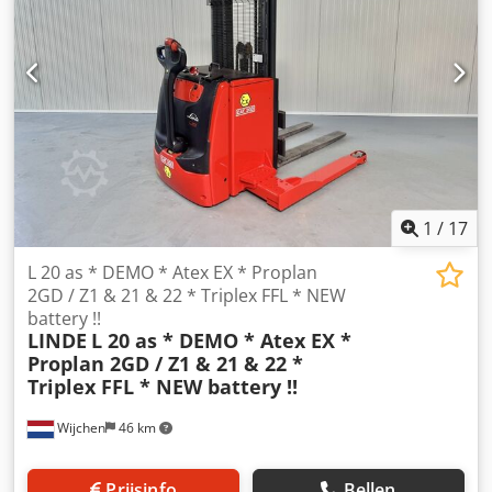
1
/
17
L 20 as * DEMO * Atex EX * Proplan
2GD / Z1 & 21 & 22 * Triplex FFL * NEW
battery !!
LINDE
L 20 as * DEMO * Atex EX *
Proplan 2GD / Z1 & 21 & 22 *
Triplex FFL * NEW battery !!
Wijchen
46 km
Prijsinfo
Bellen