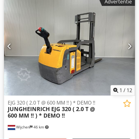
Advertentie
model:SICHELSCHMIDT D 1216 ASM * EX * 2G / Zone 1 Atex
Mast:2F2400 ID:24112.5427 Cat.:Used Mast:2F2400
Lowered height:1740 mm Lifting height:2400 mm
Capacity:1600 kg Year:2009 Crodpfxszq Uadj Agyef
Hours:2498 hours Capacity: Complete NEW * 24v / 460ah *
Bj 2024 Options:* EX * Atex - Sichelschmidt !!!! Systeem FFZ
- Typ ; D1216E PTB 02 ATEX 3150 Gas = IIB Type = Cat 2G (
toegestaan in Zone 1 en 2 ) Temp klasse = T4 Zeer uniek !! -
BREEDSPOOR stapelaar met REACH mast - Vrijdragende
verstelbare vorken - FFL mast met kantel functie - Nieuwe
RVS vorken
1
/
12
EJG 320 ( 2.0 T @ 600 MM !! ) * DEMO !!
JUNGHEINRICH
EJG 320 ( 2.0 T @
600 MM !! ) * DEMO !!
Wijchen
46 km