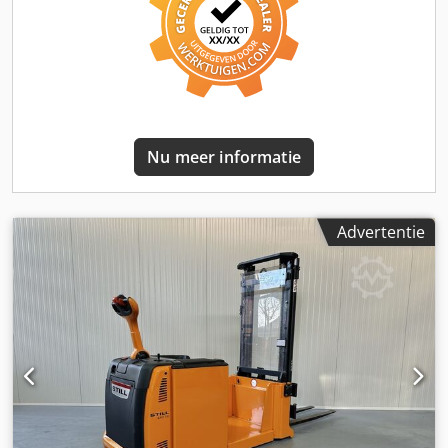
- met VRIJDRAGENDE lepels - GESCHIKT voor alle soorten
pallets - Breedte tussen de steunpoten 1340 MM !!
POWERSTEERINGComplete LIKE NEW !! Crodpszq T T Nefx
Agysf
Nu meer informatie
Advertentie