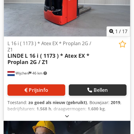
1
/
17
L 16 i ( 1173 ) * Atex EX * Proplan 2G /
Z1
LINDE
L 16 i ( 1173 ) * Atex EX *
Proplan 2G / Z1
Wijchen
46 km
Prijsinfo
Bellen
Toestand:
zo goed als nieuw (gebruikt)
, Bouwjaar:
2019
,
bedrijfsturen:
1.568 h
, draagvermogen:
1.600 kg
,
hefhoogte:
3.250 mm
, brandstoftype:
elektrisch
, masttype:
duplex
, bouwhoogte:
2.120 mm
, Manufacturer +
model:LINDE L 16 i ( 1173 ) * EX * Proplan 2G / Zone 1 *
Mast:2W3250 ID:26083.0629 Cat.:Used Mast:2W Lowered