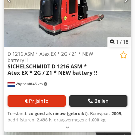
breed vorkenbord ; B = 1230 mm - Bleu spot & Flitslamp -
Batterij zijdelings wissel systeem - met VRIJDRAGENDE
verstelbare heftruck lepels - Geschikt voor alle soorten
palletsPOWERSTEERINGComplete LIKE NEW !!
1
/
18
D 1216 ASM * Atex EX * 2G / Z1 * NEW
battery !!
SICHELSCHMIDT
D 1216 ASM *
Atex EX * 2G / Z1 * NEW battery !!
Wijchen
46 km
Prijsinfo
Bellen
Toestand:
zo goed als nieuw (gebruikt)
, Bouwjaar:
2009
,
bedrijfsturen:
2.498 h
, draagvermogen:
1.600 kg
,
hefhoogte:
2.400 mm
, brandstoftype:
elektrisch
, masttype:
duplex
, bouwhoogte:
1.740 mm
, Manufacturer +