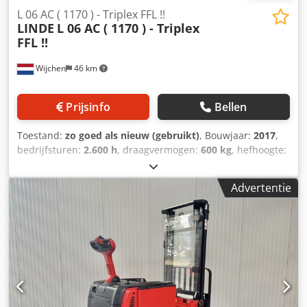
L 06 AC ( 1170 ) - Triplex FFL !!
LINDE
L 06 AC ( 1170 ) - Triplex
FFL !!
Wijchen
46 km
Prijsinfo
Bellen
Toestand:
zo goed als nieuw (gebruikt)
, Bouwjaar:
2017
,
bedrijfsturen:
2.600 h
, draagvermogen:
600 kg
, hefhoogte:
3.500 mm
, brandstoftype:
elektrisch
, masttype:
triplex
,
bouwhoogte:
1.690 mm
, Manufacturer + model:LINDE L 06
Advertentie
ac ( 1170 ) Mast:3F3500 ID:25082.0138 Cat.:Used
Mast:3F3500 Lowered height:1690 mm Lifting height:3500
mm Capacity:600 kg Year:2017 Hours:2600 hours
Capacity:24 v Csdpfx Aszq Ugwegyjrf Options:Compacte
CONTRA stapelaar !!Uitgevoerd met ;- Mast Triplex - FFL -
VRIJDRAGENDE verstelbare heftruck lepels - GESCHIKT voor
alle soorten pallets - POWERSTEERING ! ! !