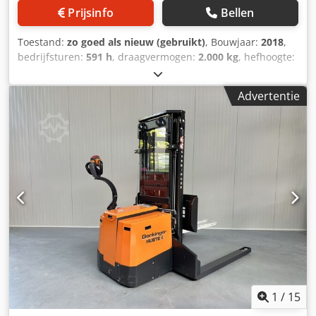
Prijsinfo
Bellen
Toestand:
zo goed als nieuw (gebruikt)
, Bouwjaar:
2018
,
bedrijfsturen:
591 h
, draagvermogen:
2.000 kg
, hefhoogte:
2.500 mm
, brandstoftype:
elektrisch
, masttype:
duplex
,
bouwhoogte:
2.120 mm
, Manufacturer +
Advertentie
model:JUNGHEINRICH EJG 320 Mast:2W2500 ID:24061.5795
Cat.:Demo Mast:2W2500 Lowered height:2120 mm Lifting
height:2500 mm Capacity:2000 kg Year:2018 Hours:591
hours Capacity:24 v / 330 ah - GEL Options:ZEER unieke
CONTRA stapelaar !!!Uitgevoerd met ;- VRIJDRAGENDE
verstelbare heftruck lepels - GESCHIKT voor alle soorten
pallets - POWERSTEERING ! ! ! Credjzq T Ugopfx Agyef
1
/
15