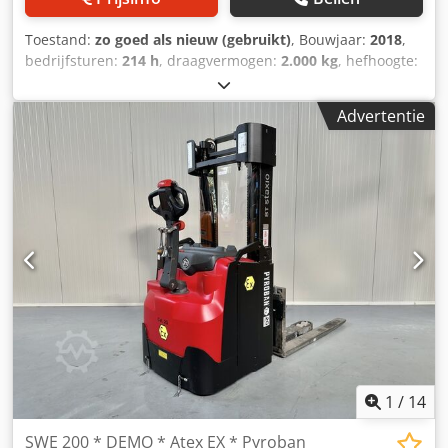
Toestand:
zo goed als nieuw (gebruikt)
, Bouwjaar:
2018
,
bedrijfsturen:
214 h
, draagvermogen:
2.000 kg
, hefhoogte:
4.000 mm
, brandstoftype:
elektrisch
, masttype:
triplex
,
bouwhoogte:
1.920 mm
, Manufacturer + model:LINDE L 20
Advertentie
as ( 1173 ) * EX * Proplan 2GD / Zone 1-21-22 *
Mast:3F4000 ID:26064.5442 Cat.:Demo Mast:3F4000
Lowered height:1920 mm Lifting height:4000 mm
Capacity:2000 kg Year:2018 Hours:214 hours
Capacity:Complete NEW * 24v / 315ah * Bj 2025 Options:*
EX * Proplan !!!!! Systeem / Certificate = EPS 16 ATEX 1137 X
Gasgroep = IIB Type = Cat 2G ( toegestaan in ZONE 1 en 2 )
Tempklasse = T4 ===== Dustgroep = IIIC Type = Cat 2D (
toegestaan in ZONE 21 en 22 ) Tempklasse = T 120*C =====
Zeer UNIEKE explosie beveilige ATEX “ DEMO “
BREEDSPOOR Crodpfxszr Rkbj Agyef - met VRIJDRAGENDE
verstelbare heftruck lepels - tevens voorzien van
VERSTELBARE steunpoten POWERSTEERINGComplete LIKE
NEW !!
1
/
14
SWE 200 * DEMO * Atex EX * Pyroban