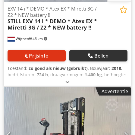
EXV 14 i * DEMO * Atex EX * Miretti 3G /
Z2 * NEW battery !!
STILL
EXV 14 i * DEMO * Atex EX *
Miretti 3G / Z2 * NEW battery !!
Wijchen
46 km
Prijsinfo
Bellen
Toestand:
zo goed als nieuw (gebruikt)
, Bouwjaar:
2018
,
bedrijfsturen:
724 h
, draagvermogen:
1.400 kg
, hefhoogte:
2.940 mm
, brandstoftype:
elektrisch
, bouwhoogte:
1.920
mm
, Manufacturer + model:STILL EXV 14 i * EX * Miretti 3G
Advertentie
/ Zone 2 * Mast:2F2940 ID:26071.9342 Cat.:Demo
Mast:2F2940 Lowered height:1920 mm Lifting height:2940
mm Capacity:1400 kg Init.:Yes Codpfxszq Un Ie Agyjrf
Year:2018 Hours:724 hours Capacity:Complete NEW * 24v /
... ah * Bj 2026 Options:* EX * MIRETTI - E9658 Systeem /
Certificate = AR 16 ATEX 015 Gasgroep = IIB Tempklasse =
T3 Gc Type = Cat 3G ( toegestaan in ZONE 2 )Uitgevoerd