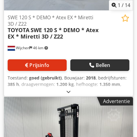
1
/
14
SWE 120 S * DEMO * Atex EX * Miretti
3D / Z22
TOYOTA
SWE 120 S * DEMO * Atex
EX * Miretti 3D / Z22
Wijchen
46 km
Prijsinfo
Bellen
Toestand:
goed (gebruikt)
, Bouwjaar:
2018
, bedrijfsturen:
385 h
, draagvermogen:
1.200 kg
, hefhoogte:
1.350 mm
,
brandstoftype:
elektrisch
, masttype:
Simplex
,
bouwhoogte:
1.850 mm
, Manufacturer + model:TOYOTA
Advertentie
SWE 120 S * EX * Miretti 3D / Zone 22 * Mast:1F1350
ID:26031.0053 Cat.:Demo Mast:1F1350 Lowered
height:1830 mm Lifting height:1350 mm Capacity:1200 kg
Year:2018 Hours:385 hours Capacity:24v / 300ah Csdozq Uk
Nepfx Agysrf Options:* EX * MIRETTI - E8904 Systeem /
Certificate = ATEX 00032 Gasgroep = IIIB Tempklasse =