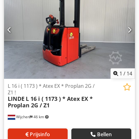
Mast:2W Lowered height:2120 mm Lifting height:3250 mm
Capacity:1600 kg Init.:Yes Year:2019 Hours:1730 hours
Capacity: 24v / 345ah Options:* EX * Proplan !!!!! Systeem /
Certificate = EPS 16 ATEX 1137 X Type = Cat 2G ( toegestaan
in ZONE 1 & 2 ) Gasgroep = IIB Tempklasse = T4 Uitgevoerd
met ; - POWERSTEERING - DUBBEL stock stapelaar - Initiaal
heffing !!
1
/
14
L 16 i ( 1173 ) * Atex EX * Proplan 2G /
Z1 !
LINDE
L 16 i ( 1173 ) * Atex EX *
Proplan 2G / Z1
Wijchen
46 km
Prijsinfo
Bellen