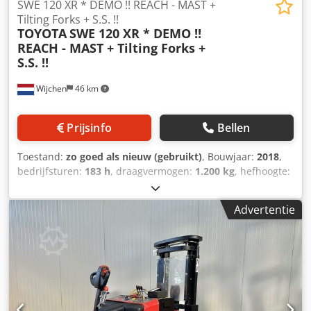
SWE 120 XR * DEMO !! REACH - MAST +
Tilting Forks + S.S. !!
TOYOTA
SWE 120 XR * DEMO !!
REACH - MAST + Tilting Forks +
S.S. !!
Wijchen
46 km
Prijsinfo
Bellen
Toestand:
zo goed als nieuw (gebruikt)
, Bouwjaar:
2018
,
bedrijfsturen:
183 h
, draagvermogen:
1.200 kg
, hefhoogte:
3.300 mm
, brandstoftype:
elektrisch
, masttype:
duplex
,
bouwhoogte:
2.200 mm
, Manufacturer + model:TOYOTA
Advertentie
SWE 120 XR * Reach-Mast !!! Mast:2F3300 ID:25034.0278
Cat.:Demo Mast:2F3300 Lowered height:2200 mm Lifting
height:3300 mm Capacity:1200 kg Cabin width:1080 mm
Year:2018 Hours:183 hours Capacity:24 v / 300 ah
Options:ZEER unieke CONTRA stapelaar !!FULL options
!!!Uitgevoerd met ; Cjdpfx Agezq Ubueyerf - FFL mast = Full
Free Lift - Side Shift - Mast neiging - Pantograaf - Extra