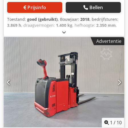
Prijsinfo
Bellen
Toestand:
goed (gebruikt)
, Bouwjaar:
2018
, bedrijfsturen:
3.869 h
, draagvermogen:
1.400 kg
, hefhoogte:
2.350 mm
,
brandstoftype:
elektrisch
, masttype:
duplex
, bouwhoogte:
2.000 mm
, Manufacturer + model:TOYOTA SWE 140 S
Advertentie
Mast:2W2350 ID:25091.0187 Cat.:Used Mast:2W2350
Lowered height:2000 mm Lifting height:2350 mm
Capacity:1400 kg Year:2018 Hours:3869 hours Capacity:24 v
/ Csdpfszq Uhnox Agyorf Options:ZEER unieke
BREEDSPOORuitgevoerd met PALLET changer !! = Spreider /
Rotator / Klem ( Bereik van 560 tot 1700 mm )-
PROPORTIONELE hef & daal ventielen- Breedte tussen de
steunpoten 1280 MM !!
1
/
10