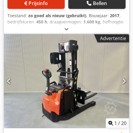
Prijsinfo
Bellen
Toestand:
zo goed als nieuw (gebruikt)
, Bouwjaar:
2017
,
bedrijfsturen:
450 h
, draagvermogen:
1.600 kg
, hefhoogte:
4.350 mm
, brandstoftype:
elektrisch
, masttype:
triplex
,
bouwhoogte:
1.920 mm
, Manufacturer + model:LINDE L 16
Advertentie
( 1173 ) * EX * Proplan 3G / Zone 2 Mast:3F4350
ID:25083.0657 Cat.:Demo Mast:3F4350 Credpfx Ajzq
Ugdsgysf Forks:1150 mm Lowered height:1920 mm Lifting
height:4350 mm Capacity:1600 kg Year:2017 Hours:450
hours Capacity: Complete NEW * 24v / 345ah * Bj 2025
Complete LIKE NEW
1
/
20