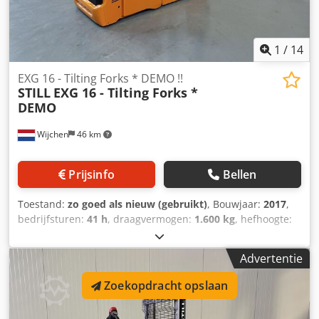
1
/
14
EXG 16 - Tilting Forks * DEMO !!
STILL
EXG 16 - Tilting Forks *
DEMO
Wijchen
46 km
Prijsinfo
Bellen
Toestand:
zo goed als nieuw (gebruikt)
, Bouwjaar:
2017
,
bedrijfsturen:
41 h
, draagvermogen:
1.600 kg
, hefhoogte:
2.850 mm
, brandstoftype:
elektrisch
, masttype:
duplex
,
bouwhoogte:
1.920 mm
, Manufacturer + model:STILL EXG
Advertentie
16 Mast:2W2850 ID:24022.5187 Cat.:New Mast:2W2850
Crjdpfxszq T Tcj Agysf Lowered height:1940 mm Lifting
Zoekopdracht opslaan
height:2850 mm Capacity:1600 kg Year:2017 Hours:41
hours Capacity:24 v / 500 ah Options:ZEER unieke CONTRA