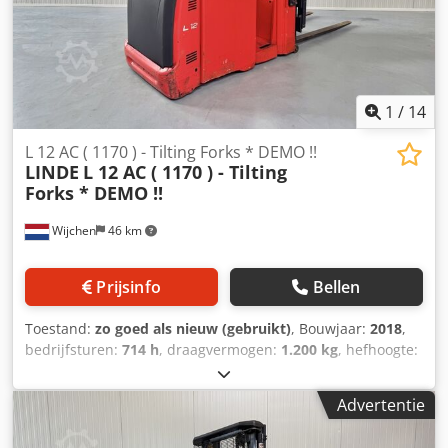
1
/
14
L 12 AC ( 1170 ) - Tilting Forks * DEMO !!
LINDE
L 12 AC ( 1170 ) - Tilting
Forks * DEMO !!
Wijchen
46 km
Prijsinfo
Bellen
Toestand:
zo goed als nieuw (gebruikt)
, Bouwjaar:
2018
,
bedrijfsturen:
714 h
, draagvermogen:
1.200 kg
, hefhoogte:
2.950 mm
, brandstoftype:
elektrisch
, masttype:
duplex
,
bouwhoogte:
1.940 mm
, Manufacturer + model:LINDE L 12
Advertentie
ac ( 1170 ) Mast:2W2950 ID:25081.2188 Cat.:Demo Credozq
Ugqjpfx Agyef Mast:2W2950 Lowered height:1940 mm