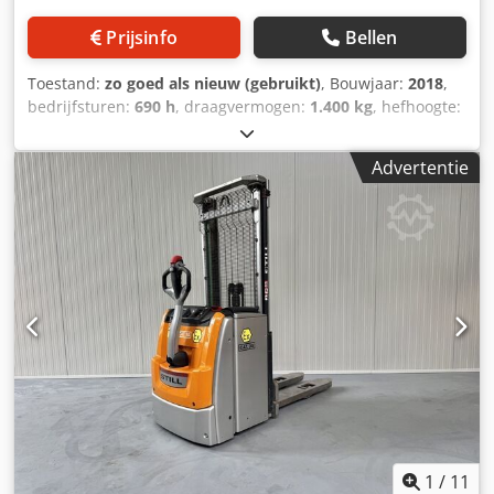
Prijsinfo
Bellen
Toestand:
zo goed als nieuw (gebruikt)
, Bouwjaar:
2018
,
bedrijfsturen:
690 h
, draagvermogen:
1.400 kg
, hefhoogte:
2.940 mm
, brandstoftype:
elektrisch
, masttype:
duplex
,
bouwhoogte:
1.920 mm
, Manufacturer + model:STILL EXV
Advertentie
14 i * EX * Miretti 3G / Zone 2 * Mast:2F2940 Crodpozq Un
Usfx Agyef ID:26071.9344 Cat.:Demo Mast:2F2940 Lowered
height:1920 mm Lifting height:2940 mm Capacity:1400 kg
Init.:Yes Year:2018 Hours:690 hours Capacity:Complete
NEW * 24v / ... ah * Bj 2026 Options:* EX * MIRETTI - E9856
Systeem / Certificate = AR 16 ATEX 015 Gasgroep = IIB
Tempklasse = T3 Gc Type = Cat 3G ( toegestaan in ZONE 2
)Uitgevoerd met ; - POWERSTEERING - DUBBEL stock
stapelaar met Full Free Lift ( FFL ) mast !! - Initiaal heffing
!!complete LIKE NEW !!!
1
/
11