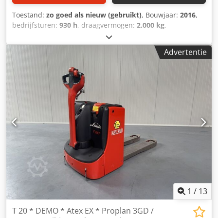
Toestand:
zo goed als nieuw (gebruikt)
, Bouwjaar:
2016
,
bedrijfsturen:
930 h
, draagvermogen:
2.000 kg
,
brandstoftype:
elektrisch
, Manufacturer + model:LINDE T
20 * EX * Proplan 3GD / Zone 2 - 22 ID:25050.8953 Cat.:
Advertentie
Demo Forks:1150 x 560 mm Capacity:2000 kg Year:2016
Hours:930 hours Capacity:Complete NEW * 24v / 230ah * Bj
2025 Options: Special bouw !!Met hydraulische kantelbare
lepels !!!Voor bv het leeg laten lopen van IBC* EX * Proplan
!!!!! Systeem = ATEX 14 Proplan 3002 X Type = Cat 3G (
toegestaan in ZONE 2 ) Gasgroep = IIB Tempklasse = T4
Type = Cat 3D ( toegestaan in ZONE 22 - Dust ) Codpfx Aezq
Uhusd Noha Gasgroep = IIIB Tempklasse = T 135*C
1
/
13
T 20 * DEMO * Atex EX * Proplan 3GD /