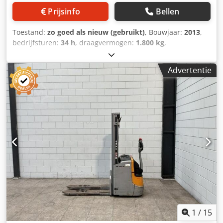
Prijsinfo
Bellen
Toestand:
zo goed als nieuw (gebruikt)
, Bouwjaar:
2013
,
bedrijfsturen:
34 h
, draagvermogen:
1.800 kg
,
brandstoftype:
elektrisch
, Manufacturer + model:LINDE T
18 * EX * Pyroban - 3G / Zone 2 - RAVAS systeem
Advertentie
ID:24032.0261 Cat.:Demo Forks:1150 x 685 mm
Capacity:1800 kg Year:2014 Hours:34 hours
Capacity:Complete NEW * 24v / 230ah * Bj 2025 Options:*
EX * Atex - Pyroban !!!! Systeem = S6000 E Gasgroep = IIB
Type = 3G ( toegestaan in ZONE 2 ) Temp klasse =
T3Voorzien van RAVAS Cjdszq T Tiopfx Ad Noha
1
/
15