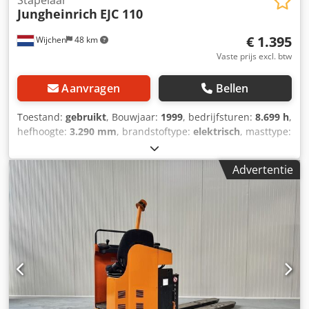
Jungheinrich
EJC 110
€ 1.395
Wijchen
48 km
Vaste prijs excl. btw
Aanvragen
Bellen
Toestand:
gebruikt
, Bouwjaar:
1999
, bedrijfsturen:
8.699 h
,
hefhoogte:
3.290 mm
, brandstoftype:
elektrisch
, masttype:
duplex
, vorklengte:
1.150 mm
, totale hoogte:
2.040 mm
,
totale lengte:
1.820 mm
, totale breedte:
800 mm
, kleur:
Advertentie
geel
, Ledig gewicht: 970 kg Hefcapaciteit: 1.000 kg -
Bouwjaar: 1999 - Documentatie aanwezig: Ja - CE
markering aanwezig: Ja - CE certificaat aanwezig: Nee -
Serienummer: 102041929 - Draaiuren: 8699 Chjdpjzrdf
Eefx Ad Nea - Type: Meeloop stapelaar - Hefvermogen:
1000kg - Hefhoogte: 3290mm - Doorrijhoogte: 2040mm -
Vorklengte: 1150mm - Vorkbreedte: 560mm - Mast: Duplex
- Aandrijving: Elektrisch - Batterij/accu informatie: - └
Merk/Type: 3PzB 200S - └ Bouwjaar batterij: 2010 - └
Capaciteit: 200Ah - └ Accu spanning: 24V - └ Trog lengte