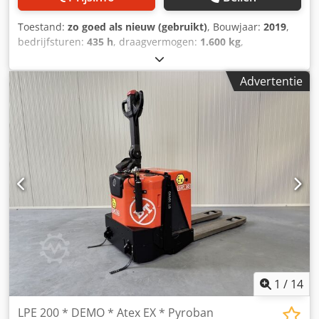
Toestand:
zo goed als nieuw (gebruikt)
, Bouwjaar:
2019
,
bedrijfsturen:
435 h
, draagvermogen:
1.600 kg
,
brandstoftype:
elektrisch
, Manufacturer + model:STILL
ECU 16 * Ravas Mast:1150 x 580 ID:25050.8226 Cat.:Demo
Advertentie
Forks:1150 x 580 mm Chjdpszq Udcjfx Ad Noa
Capacity:1600 kg Year:2019 Hours:435 hours Capacity:24 v
/250 ah Options:Voorzien van RAVAS weegsysteem !!!
1
/
14
LPE 200 * DEMO * Atex EX * Pyroban