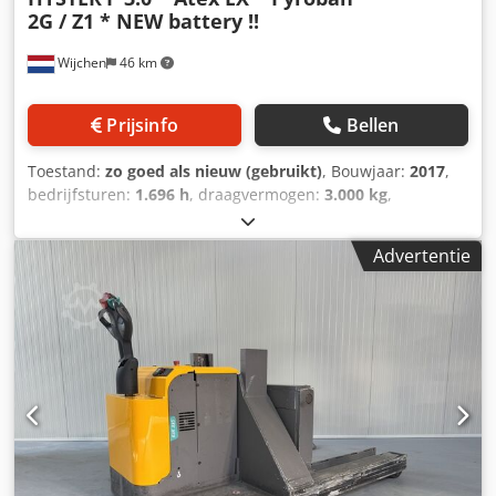
2G / Z1 * NEW battery !!
Wijchen
46 km
Prijsinfo
Bellen
Toestand:
zo goed als nieuw (gebruikt)
, Bouwjaar:
2017
,
bedrijfsturen:
1.696 h
, draagvermogen:
3.000 kg
,
Manufacturer + model:HYSTER P 3.0 * EX * Pyroban 2G /
Zone 1 * ID:26050.9195 Cat.:Used Forks:1150 x 570 mm
Advertentie
Capacity:3000 kg Year:2017 Hours:1696 hours Cedpfx Aozq
Um Dod Noha Capacity:Complete NEW * 24v / 230ah * Bj
02/2026 Options:* EX * Atex - Pyroban !!!! Systeem /
Certificate = Ex - Tec ( 10047935 - S Gasgroep = IIA & IIB
Type = 2G ( toegestaan in ZONE 1 & 2 ) Temp klasse = T4 (
-20*C < Ta < + 40*C )