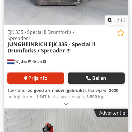
1
/
13
EJK 335 - Special !! Drumforks /
Spreader !!!
JUNGHEINRICH
EJK 335 - Special !!
Drumforks / Spreader !!!
Wijchen
46 km
Prijsinfo
Bellen
Toestand:
zo goed als nieuw (gebruikt)
, Bouwjaar:
2020
,
bedrijfsturen:
1.647 h
, draagvermogen:
3.500 kg
,
hefhoogte:
220 mm
, brandstoftype:
elektrisch
, masttype:
Simplex
, Manufacturer + model:JUNGHEINRICH EJK 335
Advertentie
Drumforks / Spreider !!! ID:26062.6948 Cat.:Used
Mast:1F220 Forks:1150 mm Capacity:3500 kg Year:2020
Hours:1649 hours Cedpfszq Umdsx Ad Noha Capacity:24v /