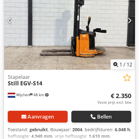
1
/
12
Stapelaar
Still
EGV-S14
€ 2.350
Wijchen
48 km
Vaste prijs excl. btw
Aanvragen
Bellen
Toestand:
gebruikt
, Bouwjaar:
2004
, bedrijfsturen:
6.048 h
,
hefhoogte:
4.940 mm
, vrije hefhoogte:
1.610 mm
,