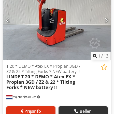
375ah Options:SPECIAAL bouw !!!Drumrol / Spreader -
Forks !!!Tussen de steunpoten 1400 mmBreedte truck over
de steunpoten 1740 mmPOWER steering
1
/
13
T 20 * DEMO * Atex EX * Proplan 3GD /
Z2 & 22 * Tilting Forks * NEW battery !!
LINDE
T 20 * DEMO * Atex EX *
Proplan 3GD / Z2 & 22 * Tilting
Forks * NEW battery !!
Wijchen
46 km
Prijsinfo
Bellen