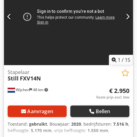
1
/
15
Stapelaar
Still
FXV14N
€ 2.950
Wijchen
48 km
Vaste prijs excl. btw
Aanvragen
Bellen
Toestand:
gebruikt
, Bouwjaar:
2020
, bedrijfsturen:
7.516 h
,
hefhoogte:
5.170 mm
, vrije hefhoogte:
1.550 mm
,
brandstoftype:
elektrisch
, masttype:
duplex
, vorklengte: