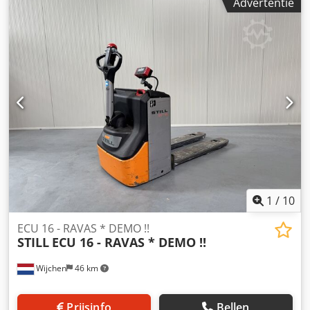
Advertentie
Cat.:Demo Forks:1150 x 560 mm Capacity:2000 kg
Year:2016 Hours:1176 hours Chedpfx Aezq Ufysd Noa
Capacity:Complete NEW * 24v / 230ah * Bj 2025
Options:Special bouw !!Met hydraulische kantelbare lepels
!!!Voor bv het leeg laten lopen van IBC* EX * Proplan !!!!!
Systeem = ATEX 14 Proplan 3002 X Type = Cat 3G (
toegestaan in ZONE 2 ) Gasgroep = IIB Tempklasse = T4
Type = Cat 3D ( toegestaan in ZONE 22 - Dust ) Gasgroep =
IIIB Tempklasse = T 135*C
1
/
10
ECU 16 - RAVAS * DEMO !!
STILL
ECU 16 - RAVAS * DEMO !!
Wijchen
46 km
Prijsinfo
Bellen