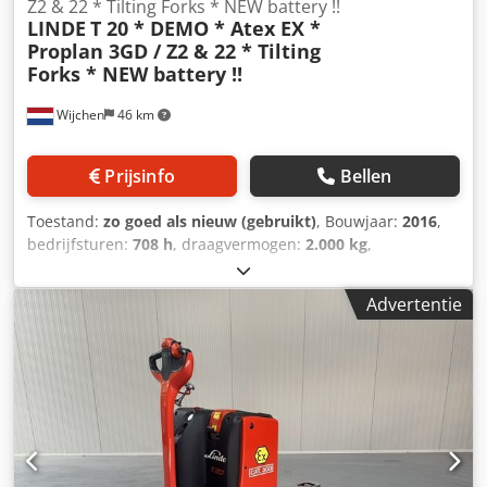
Z2 & 22 * Tilting Forks * NEW battery !!
LINDE
T 20 * DEMO * Atex EX *
Proplan 3GD / Z2 & 22 * Tilting
Forks * NEW battery !!
Wijchen
46 km
Prijsinfo
Bellen
Toestand:
zo goed als nieuw (gebruikt)
, Bouwjaar:
2016
,
bedrijfsturen:
708 h
, draagvermogen:
2.000 kg
,
brandstoftype:
elektrisch
, Manufacturer + model:LINDE T
20 * EX * Proplan 3GD / Zone 2 & 22 ID:25070.8428
Advertentie
Cat.:Demo Forks:1150 x 560 mm Capacity:2000 kg
Year:2016 Hours:708 hours Capacity:Complete NEW * 24v /
230ah * Bj 2025 Options:Special bouw !!Met hydraulische
kantelbare lepels !!!Voor bv het leeg laten lopen van IBC*
EX * Proplan !!!!! Systeem = ATEX 14 Proplan 3002 X Type =
Cat 3G ( toegestaan in ZONE 2 ) Gasgroep = IIB Tempklasse
= T4 Type = Cat 3D ( toegestaan in ZONE 22 - Dust )
Gasgroep = IIIB Tempklasse = T 135*C Codpfx Aezq Uf Hsd