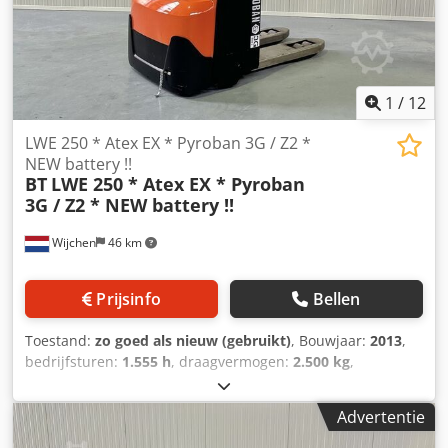
1
/
12
LWE 250 * Atex EX * Pyroban 3G / Z2 *
NEW battery !!
BT
LWE 250 * Atex EX * Pyroban
3G / Z2 * NEW battery !!
Wijchen
46 km
Prijsinfo
Bellen
Toestand:
zo goed als nieuw (gebruikt)
, Bouwjaar:
2013
,
bedrijfsturen:
1.555 h
, draagvermogen:
2.500 kg
,
brandstoftype:
elektrisch
, Manufacturer + model:BT LWE
250 * EX * Pyroban - 3G / Zone 2 ID:24031.0028 Cat.: Used
Advertentie
Chodpfszq T Tpex Ad Noa Forks:800 x 540 mm
Capacity:2500 kg Year:2013 Hours:1555 hours Capacity: