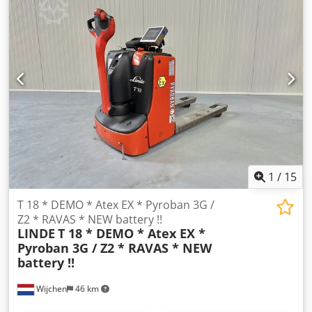
Complete NEW * 24v / 260ah ( 4PzB ) * Bj 2024 Options:*
EX * Atex - Pyroban !!!! Systeem = S6000 E Gasgroep = IIB
Type = 3G ( toegestaan in ZONE 2 ) Temp klasse = T3
1
/
15
T 18 * DEMO * Atex EX * Pyroban 3G /
Z2 * RAVAS * NEW battery !!
LINDE
T 18 * DEMO * Atex EX *
Pyroban 3G / Z2 * RAVAS * NEW
battery !!
Wijchen
46 km