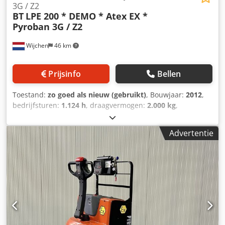
3G / Z2
BT
LPE 200 * DEMO * Atex EX *
Pyroban 3G / Z2
Wijchen
46 km
Prijsinfo
Bellen
Toestand:
zo goed als nieuw (gebruikt)
, Bouwjaar:
2012
,
bedrijfsturen:
1.124 h
, draagvermogen:
2.000 kg
,
brandstoftype:
elektrisch
, Manufacturer + model:BT LPE
200 * EX * 3G / Zone 2 Pyroban ID:25020.6540 Cat.:Demo
Advertentie
Forks:1150 x 570 mm Capacity:2000 kg Year:2012
Hours:1124 hours Capacity:24 v / 300 ah - Bj 06 / 2020
Options:* EX * Atex - Pyroban !!!! Systeem = S6000 E
Gasgroep = IIB Cedpozq Ubzsfx Ad Noha Type = 3G (
toegestaan in ZONE 2 ) Temp klasse = T3