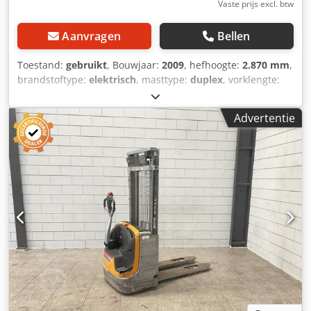
Vaste prijs excl. btw
Aanvragen
Bellen
Toestand:
gebruikt
, Bouwjaar:
2009
, hefhoogte:
2.870 mm
,
brandstoftype:
elektrisch
, masttype:
duplex
, vorklengte:
1.140 mm
, totale hoogte:
1.950 mm
, totale lengte:
1.960
mm
, totale breedte:
850 mm
, kleur:
zwart
, Ledig gewicht:
Advertentie
1.270 kg Hefcapaciteit: 1.200 kg Cjdpfx Aszrmglsd Neha -
Bouwjaar: 2009 - Documentatie aanwezig: Ja - └ Type
documentatie: Gebruikershandleiding - CE markering
aanwezig: Ja - CE certificaat aanwezig: Nee - Serienummer:
7XL00043 - Type: Sta stapelaar - Hefvermogen: 1200kg -
Hefhoogte: 2870mm - Doorrijhoogte: 1950mm - Vorklengte:
1140mm - Vorkbreedte: 560mm - Mast: Duplex -
Aandrijving: Elektrisch - Batterij/accu informatie: - └
Merk/Type: PZS 345 - └ Bouwjaar batterij: 2009 - └
Capaciteit: 345Ah - └ Accu spanning: 24V - └ Trog lengte
[mm]: 790 - └ Trog breedte [mm]: 210 - └ Trog hoogte
[mm]: 640 - Transportafmetingen: 1960mm x 850mm x
1950mm (l x b x h) - Transportgewicht [kg]: 1270kg -