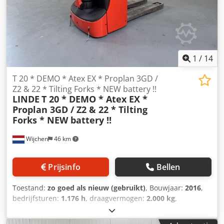
Njha
1
/
14
T 20 * DEMO * Atex EX * Proplan 3GD /
Z2 & 22 * Tilting Forks * NEW battery !!
LINDE
T 20 * DEMO * Atex EX *
Proplan 3GD / Z2 & 22 * Tilting
Forks * NEW battery !!
Wijchen
46 km
Prijsinfo
Bellen
Toestand:
zo goed als nieuw (gebruikt)
, Bouwjaar:
2016
,
bedrijfsturen:
1.176 h
, draagvermogen:
2.000 kg
,
brandstoftype:
elektrisch
, Manufacturer + model:LINDE T
20 * EX * Proplan 3GD / Zone 2 & 22 ID:25070.8807