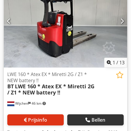
1
/
13
LWE 160 * Atex EX * Miretti 2G / Z1 *
NEW battery !!
BT
LWE 160 * Atex EX * Miretti 2G
/ Z1 * NEW battery !!
Wijchen
46 km
Prijsinfo
Bellen