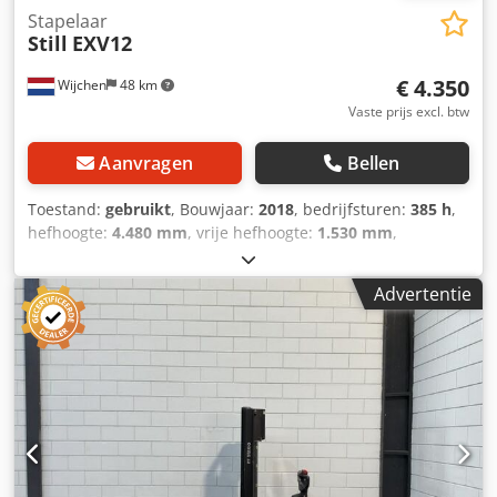
Stapelaar
Still
EXV12
€ 4.350
Wijchen
48 km
Vaste prijs excl. btw
Aanvragen
Bellen
Toestand:
gebruikt
, Bouwjaar:
2018
, bedrijfsturen:
385 h
,
hefhoogte:
4.480 mm
, vrije hefhoogte:
1.530 mm
,
brandstoftype:
elektrisch
, masttype:
triplex
, vorklengte:
1.140 mm
, totale hoogte:
1.940 mm
, totale lengte:
1.930
Advertentie
mm
, totale breedte:
800 mm
, kleur:
zilver
, Ledig gewicht:
1.070 kg Hefcapaciteit: 1.200 kg - Bouwjaar: 2018 -
Documentatie aanwezig: Ja - └ Type documentatie:
Gebruikershandleiding - CE markering aanwezig: Ja - CE
certificaat aanwezig: Nee - Serienummer: F20273J00574 -
Draaiuren: 385 - Type: Meeloop stapelaar - Hefvermogen:
1200kg - Hefhoogte: 4480mm - Doorrijhoogte: 1990mm -
Vrije-heffing: 1530mm - Vorklengte: 1140mm - Vorkbreedte:
550mm - Opties: Vrije-heffing, Doppelstock - Mast: Triplex -