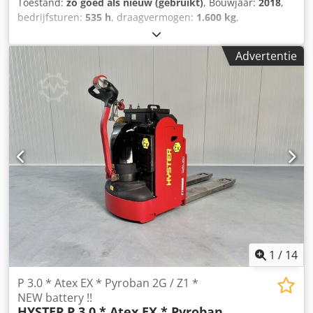
Toestand:
zo goed als nieuw (gebruikt)
, Bouwjaar:
2018
,
bedrijfsturen:
535 h
, draagvermogen:
1.600 kg
,
brandstoftype:
elektrisch
, Manufacturer + model:BT LWE
160 * EX * Miretti 2G / Zone 1 * ID:26061.2030 Cat.:Used
Advertentie
Forks:1150 x 570 mm Capacity:1600 kg Year:2018 Hours:535
hours Capacity:Complete NEW * 24v / 225ah * Bj 04/2026
Options:* EX * MIRETTI E9098 Systeem / Certificate = AR 17
ATEX 016 Gasgroep = IIB Codpfxozq Um Rj Ad Njha Type =
Cat 2G ( toegestaan in ZONE 1 en 2 ) Tempklasse =
T4Eventueel uit te voeren met RAVAS weegsysteem !!!
1
/
14
P 3.0 * Atex EX * Pyroban 2G / Z1 *
NEW battery !!
HYSTER
P 3.0 * Atex EX * Pyroban