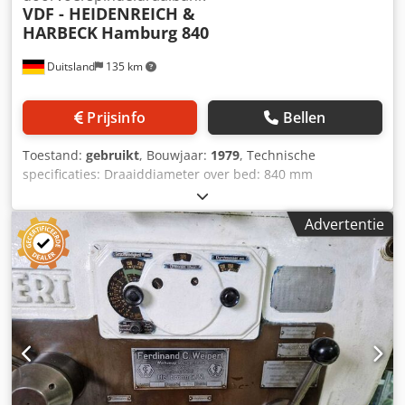
VDF - HEIDENREICH &
HARBECK
Hamburg 840
Duitsland
135 km
Prijsinfo
Bellen
Toestand:
gebruikt
, Bouwjaar:
1979
, Technische
specificaties: Draaiddiameter over bed: 840 mm
Draaiddiameter over steun: 520 mm Draailengte: 4000 mm
Draaiddiameter in de conus: 920 mm Lengte van de conus:
Advertentie
500 mm Dkedpfx Ajzm S Ahof Uor Spindeltoerentallen: 7,1
- 1400 omw/min Voeding per omwenteling: 0,032 - 2,24
mm 4-klauwplaat diameter: 800 mm Totaal
vermogensverbruik: 22 kW Machinegewicht ca.: 6,5 ton
Benodigde ruimte ca.: 6,5 x 1,5 x 2,0 m met digitale
uitlezing HEIDENHAIN 3-klauwplaat, diameter 315 mm
MULTIFIX gereedschaphouder 2 vaste steunen (doorgang
340 mm, 520 mm)