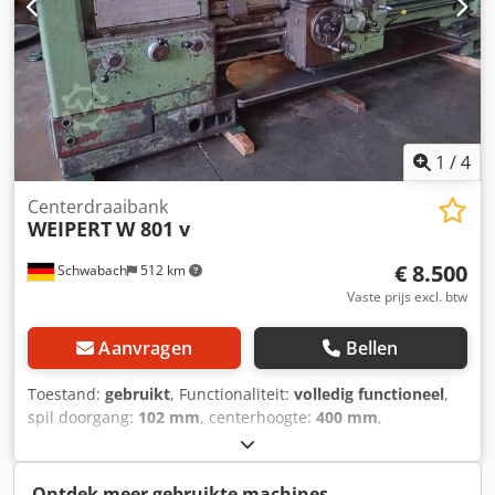
1
/
4
Centerdraaibank
WEIPERT
W 801 v
€ 8.500
Schwabach
512 km
Vaste prijs excl. btw
Aanvragen
Bellen
Toestand:
gebruikt
, Functionaliteit:
volledig functioneel
,
spil doorgang:
102 mm
, centerhoogte:
400 mm
,
draailengte:
2.000 mm
, Maximale hoogte tussen de
punten: 400 mm Afstand tussen de punten: 2000 mm 26
spindeltoerentalniveaus van 4,5 - 1400 tpm Dkedozql D
Ontdek meer gebruikte machines