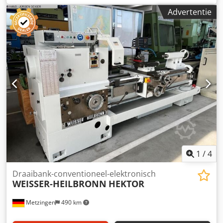
draaidiameter 880mm 4.5/900 tpm lengte 490cm hoogte
Advertentie
145cm breedte 150cm digitale uitlezing op x en z as ijlgang
x en z Dkjdpfezhp Anox Af Ujr inclusief 3 klauw 4 klauw en
bril
1
/
4
Draaibank-conventioneel-elektronisch
WEISSER-HEILBRONN
HEKTOR
Metzingen
490 km