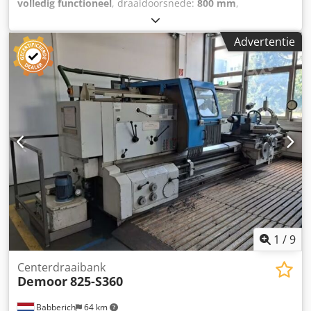
volledig functioneel
, draaidoorsnede:
800 mm
,
centerhoogte:
400 mm
, draailengte:
2.850 mm
, Universele
draaibank Weisser Heilbronn Senior Dksdpfszb N Npjx Af
Advertentie
Uor Bouwjaar 1984 Middelzware machine 15 kW
aandrijfvermogen Planschijf Lunette Digitale uitlezing
1
/
9
Centerdraaibank
Demoor
825-S360
Babberich
64 km