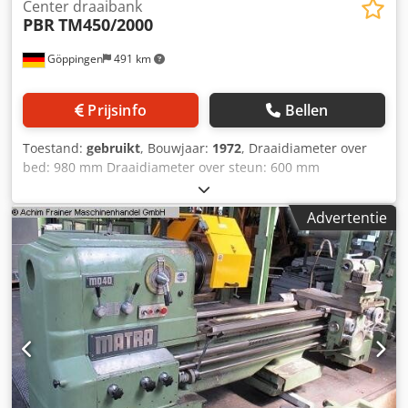
Center draaibank
PBR
TM450/2000
Göppingen
491 km
Prijsinfo
Bellen
Toestand:
gebruikt
, Bouwjaar:
1972
, Draaidiameter over
bed: 980 mm Draaidiameter over steun: 600 mm
Draailengte: 2200 mm Draaidiameter in de put: 1200 mm
Putlengte: 450 mm Draaisnelheden: 24 Draaisnelheden: 8 -
Advertentie
800 tpm spindelboring: 150 mm x-as: x = 2000, x² = 350
mm y-as: 500 mm Draadsteken - aantal: 398 stuks
Schroefdraadafstand: 0,5 - 224 mm Schroefdraadafstand:
0,25 - 112 deel. mod. Schroefdraadafstand: 56 - 1/8 steek
per inch Schroefdraadafstand: 112 - 1/4 D.P. Aanzet:: 108
Aanzetten - in de lengterichting: 0,032 - 15,2 mm/omw.
Dodpfjcxxqlox Af Ujkr Aanzetten - dwars: 0,016 - 7,6
mm/min. Frees:: MK6 Freesslag: 380 mm Spanning: 380 V
Frequentie: 50 Hz Totaal benodigd vermogen: 25 PS
Machinegewicht ca.: 7,9 t Benodigde ruimte ca.: 4,4 x 1,8 x