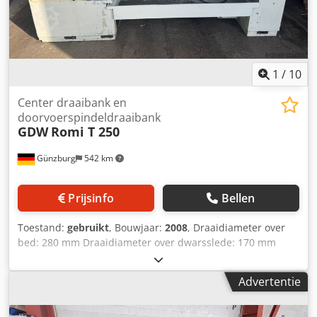
Uokr 3-bakkenspanhouder Vaste centreerbok Digitale
uitlezing voor 2 assen Snelle verplaatsing naar de
krukslede
1
/
10
Center draaibank en
doorvoerspindeldraaibank
GDW
Romi T 250
Günzburg
542 km
Prijsinfo
Bellen
Toestand:
gebruikt
, Bouwjaar:
2008
, Draaidiameter over
bed: 280 mm Draaidiameter over dwarsslede: 170 mm
Centerhoogte: 220 mm Afstand tussen centers: 1600 mm
Spiltoerental: 25–1320 omw/min Dkjdpfx Aezh N Uqef Uor
Advertentie
Spilboring: 75 mm Taillebus opname achterkop: MK 4
Machinegewicht ca.: 2025 kg - Heidenhain digitale
uitlezing - Multifix gereedschapshouder -