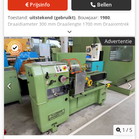
Prijsinfo
Bellen
Toestand:
uitstekend (gebruikt)
, Bouwjaar:
1980
,
Draaidiameter 300 mm Draailengte 1700 mm Draaiomtrek
boven dwarsslede 600 mm Totale vermogensbehoefte 12,5
kW A A N B O D Wij kunnen u vrijblijvend uit voorraad,
Advertentie
onder voorbehoud van fouten en tussentijdse verkoop, het
volgende aanbieden: WEISSER HEILBRONN LZS - Universele
draaibank Type HEKTOR Bouwjaar 1980 _____
Centrumhoogte 300 mm max. zwenkdiameter boven bed
600 mm max. zwenkdiameter boven slede 390 mm
Centrumafstand 1.700 mm Spilboring / MK 5 88 mm 14
spiltoerentallen 18 – 900 tpm Dksdpfx Asytg Uyef Uor
Langsvoedingen 0,028 - 0,8 mm/omw Dwarsvoedingen 0,03
- 0,5 mm/omw 40 metrische schroefdraden 0,4 – 14
mm/omw 38 Whitworth-schroefdraden 2 – 72 Gg/"
Spilaandrijving 12,5 kW Totaalaandrijving 14 kW - 380 V -
50 Hz Gewicht 2.500 kg Toebehoren / speciale uitrusting: •
Geharde en geslepen geleidingen • Uitneembare brug voor
grotere draaidiameter • 3-assige digitale uitlezing
1
/
5
HEIDENHAIN met geheugenfunctie voor gereedschappen •