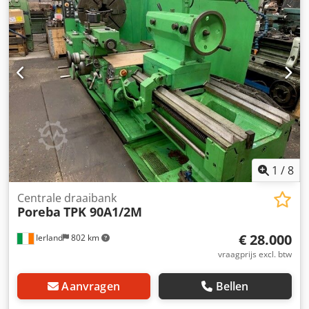
Afmetingen (L x B x H): 2,8 x 1,3 x 1,6 m Machinegewicht ca.
1,9 t Accessoires: Dkjdpfsy Tyyqox Af Uor - Multifix "B" -
Driebekkenklauwplaat Ø 250 mm - Koelinstallatie -
Heidenhain 2-assige digitale uitlezing - Diverse beksets - 5
st. gereedschaphouders - Spaangebakschaal
1
/
8
Centrale draaibank
Poreba
TPK 90A1/2M
€ 28.000
Ierland
802 km
vraagprijs excl. btw
Aanvragen
Bellen