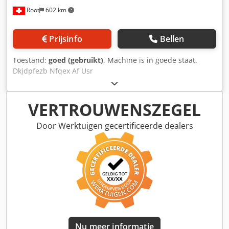
Root
602 km
Prijsinfo
Bellen
Toestand:
goed (gebruikt)
, Machine is in goede staat.
Dkjdpfezb Nfqex Af Usr
VERTROUWENSZEGEL
Door Werktuigen gecertificeerde dealers
Nu meer informatie