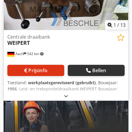
1
/
13
Centrale draaibank
WEIPERT
Aach
542 km
Prijsinfo
Bellen
Toestand:
werkplaatsgereviseerd (gebruikt)
, Bouwjaar:
1956
, Leid- en trekspindeldraaibank WEIPERT Bouwjaar:
1956 Spilboring: 90 mm Afstand tussen de centers: 3000
mm Draaidiameter over bed: 800 mm Draaidiameter over
support: 610 mm Draaidiameter in de uitholling: 1120 mm
Toerentalbereik: 7,5 – 475 omw/min Met de volgende
accessoires: Multifix-gereedschapshouder met 11
inzetstukken Koelvloeistofinstallatie Drieklauwplaat Ø315