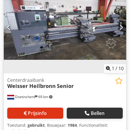
Koelvloeistofinstallatie - Machinelamp - Toebehoren
1
/
10
Centerdraaibank
Weisser Heilbronn
Senior
Doetinchem
69 km
Prijsinfo
Bellen
Toestand:
gebruikt
, Bouwjaar:
1984
, Functionaliteit: