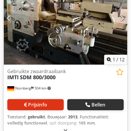
de factuur
1
/
12
Gebruikte zwaardraaibank
IMTI
SDM 800/3000
Nürnberg
504 km
Prijsinfo
Bellen
Toestand:
gebruikt
, Bouwjaar:
2013
, Functionaliteit:
volledig functioneel
, spil doorgang:
105 mm
,
draaidoorsnede:
800 mm
, draailengte:
3.000 mm
,