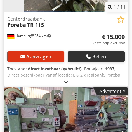
1
/
11
Centerdraaibank
Poreba
TR 115
€ 15.000
Hamburg
354 km
Vaste prijs excl. btw
Aanvragen
Bellen
Toestand:
direct inzetbaar (gebruikt)
, Bouwjaar:
1987
,
Direct beschikbaar vanaf locatie: L & Z draaibank, Poreba
Type TR 115 Dkjdpfozrdh Hsx Af Uer Bouwjaar 1987
Draailengte over het bed 1150 mm Afstand tussen de
Advertentie
punten 5000 mm Draailengte over de steun 780 mm
Spindelboring 110 mm Aandrijving 22 kW
Spindeltoerentallen 16 – 1250 omw/min Digitale uitlezing
Multifix stalen gereedschaphouder met vele houders Plaat
Diverse boorhouders Lynette Gewicht 14 ton Prijs: €
15.000,- excl. BTW, af locatie.