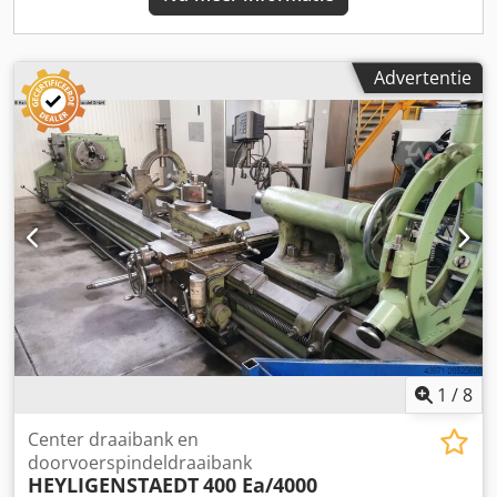
Advertentie
1
/
8
Center draaibank en
doorvoerspindeldraaibank
HEYLIGENSTAEDT
400 Ea/4000