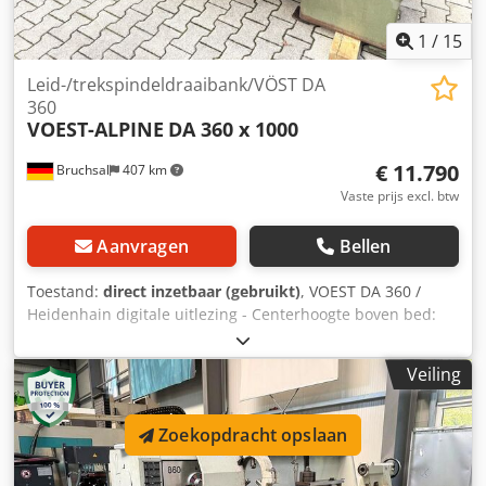
1
/
15
Leid-/trekspindeldraaibank/VÖST DA
360
VOEST-ALPINE
DA 360 x 1000
€ 11.790
Bruchsal
407 km
Vaste prijs excl. btw
Aanvragen
Bellen
Toestand:
direct inzetbaar (gebruikt)
, VOEST DA 360 /
Heidenhain digitale uitlezing - Centerhoogte boven bed:
400 mm - Draaidoorsnede boven bed: 800 mm -
Draaidoorsnede boven support: 500 mm - Draailengte:
Veiling
1000 mm - Staafdoorlaat: ca. 87 mm - Toerentalbereik: 14 -
1000 tpm / 18 snelheden - Automatische langs- en
vlakvoedingen - Automatische snelgang Z-as - Center met
Zoekopdracht opslaan
opname MK 5 Dkjdjza Dh Rspfx Af Uor - Klauwplaat met
spiebanen: 250 mm - Multifix basis-houder met