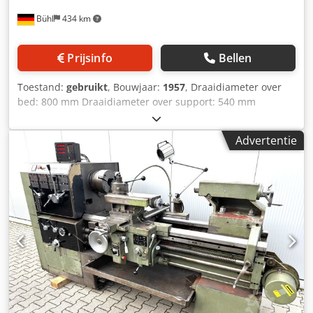
Bühl
434 km
Prijsinfo
Bellen
Toestand:
gebruikt
, Bouwjaar:
1957
, Draaidiameter over
bed: 800 mm Draaidiameter over support: 540 mm
Draailengte: 4000 mm Spitshoogte: 400 mm Spitsafstand:
4000 mm Toerental hoofdspil: 9 - 1140 omw/min
Advertentie
Spildoorlaat: 96 mm Dedpfx Afoxwp Ehe Uokr
Machinegewicht ca.: 8,5 t Afmetingen van de machine (L x
B x H): 7,0 x 1,70 x 1,70 m - met brug - Accessoires:
FORKARDT 3-klauwplaat 400 mm, 4-klauwplaat 500 mm,
vlakplaat 800 mm, digitale uitlezing op X- en Z-as (ACU-
RITE), MULTIFIX-kop met diverse inzetstukken, 2 vaste
lunetten, 1 middelste lunette, middenspit, koelinrichting