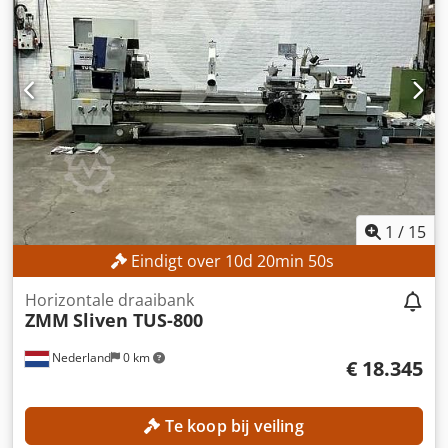
1
/
15
Eindigt over
10
d
20
min
48
s
Horizontale draaibank
ZMM
Sliven TUS-800
Nederland
0 km
€ 18.345
Te koop bij veiling