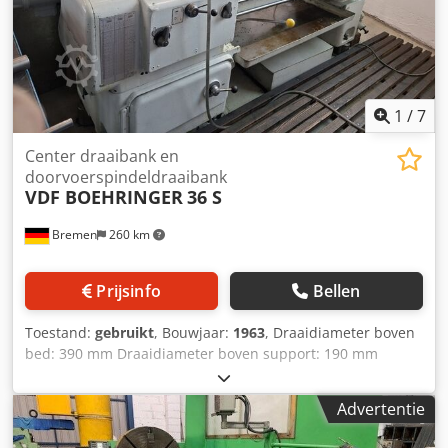
1
/
7
Center draaibank en
doorvoerspindeldraaibank
VDF BOEHRINGER
36 S
Bremen
260 km
Prijsinfo
Bellen
Toestand:
gebruikt
, Bouwjaar:
1963
, Draaidiameter boven
bed: 390 mm Draaidiameter boven support: 190 mm
Draailengte: 1000 mm Draaidiameter in uitsparing: 460
mm Spindelkop DIN 55026 Gr. 6 Spindelboring: 52 mm
Advertentie
Toerentalbereik: 11,2 - 2240 omw/min
Aandrijvingsvermogen: 7,5 kW Bedbreedte: 355 mm