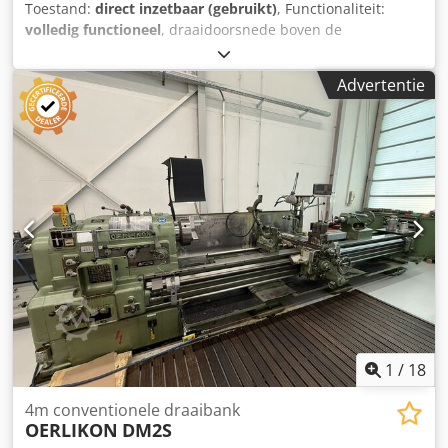
Toestand:
direct inzetbaar (gebruikt)
, Functionaliteit:
volledig functioneel
, draaidoorsnede boven de
dwarsslede:
660 mm
, draaidiameter boven het bed-slede:
900 mm
, draailengte:
2.000 mm
, spilsnelheid (max.):
710
Advertentie
rpm
, totaalgewicht:
7.000 kg
, Poreba TPK 90A1/2M
Klauwplaat 800 mm 2000 mm tussen centers Draaicirkel
over bed 900 mm Draaicirkel over zadel 660 mm
Spindelsnelheid 710 tpm Gewicht ca. 7000 kg Dkodpjwbd
Dvsfx Af Uor
1
/
18
4m conventionele draaibank
OERLIKON
DM2S