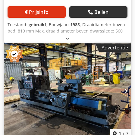
105 mm, spilkegel DIN 55027 maat 11 - Spilkegel: Ø 120
mm, conus 1:20 - Spilsnelheden: 7-720 omw/min -
Prijsinfo
Bellen
Schroefdraad snijden: metrisch 1-240 mm (52 stappen),
inch 1-14 (26 stappen), module 0,5-120 mm (53 stappen) -
Toestand:
gebruikt
, Bouwjaar:
1985
, Draaidiameter boven
Lengtevoeding 0,1-24,3 mm/omw, dwarvoeding 0,05-12,5
bed: 810 mm Max. draaidiameter boven dwarsslede: 560
mm/omw - Snelle voeding in de lengte/dwarserichting:
mm Dkodpfx Afoxn Ty Rj Usr Spitsafstand: 00 mm
4.000 / 2.000 mm/min - Gereedschapdoorsnede: 50 x 50
Bedbreedte: 480 mm Verplaatsing van de dwarsslede: 400
mm - Verplaatsing dwarsgeleider: 420 mm, bovengeleider:
Advertentie
mm Verplaatsing bovensupport: 180 mm
200 mm - Losse centerpen Ø 100 mm, Morse-kegel MK 6,
Gereedschapshouder doorsnede: 32 x 25 mm
slag 240 mm - Vaste center, meeneemcenter,
Aandrijfsvermogen: 22 kW Koppel op de spil: 30 Nm
tandwielwissels - Hoofdmotor: 11 kW, snelle voedingmotor:
Spilkop: maat 11, DIN 55027 Spildiameter in voorste lager:
1,1 kW - Werkstukgewicht tussen de centers: max. 2 t, in de
152,4 mm Spilboring: 106 mm Toerentalbereik: 9 - 1800
klauwplaat: max. 500 kg - Totaalgewicht: ca. 5.500 kg
tpm Aantal toerentallen: 24 Langsvoedingen: 0,092 -
STANDAARDUITRUSTING - Multifix snelwisselsysteem voor
mm/omw Dwarsvoedingen: 0,046 - mm/omw Metrische
gereedschapshouders maat D1 met 4
schroefdraad: 0,5-112 mm Inch-schroefdraad: 1/4 - 56 G/1"
gereedschapshouders - 4-baks draaitafel Ø 800 mm, 3-
Schroefdraad module: mm Schroefdraad DP: 1 - 224 Pitch
baks draaibankklauwplaat Ø 500 mm incl.
Diameter van de pinolereitstock: 115 mm Pinole
klauwplaatflenzen 350/500 mm - 3-assige digitale uitlezing
verstelling: 225 mm Conus in pinole: MK 6
SINO SDS6-3V - Vaste center, meeneemcenter - Volledige
Werkstukgewicht tussen de centers max.: 00 kg Max.
koelmiddelsysteem - Elektrische eindstop in de
werkstukgewicht - uitkragend: 750 kg Röhm
lengterichting, halogeenmachineverlichting - Duitse en
drieklauwplaat, Ø Machineafmetingen ca.:
1
/
7