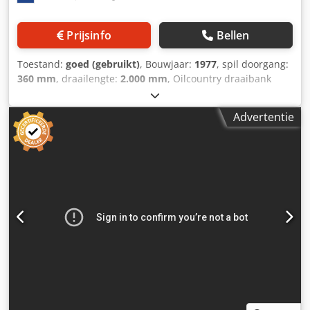
Prijsinfo
Bellen
Toestand:
goed (gebruikt)
, Bouwjaar:
1977
, spil doorgang:
360 mm
, draailengte:
2.000 mm
, Oilcountry draaibank
DEMOOR - 825-S360 Oil Country Lathe Ø 970 x 2000 mm
Dubbele hydraulische klauwplaat Dubbele klauwplaat voor
Advertentie
en achter met 360 boring API-draadsnijkopbevestiging
Veiligheidsafdekking voor voor- en achterklauwplaat
Conische draaislede Multifix-gereedschapssysteem Draai
lengte: 2000mm Dsdpoxf E Rcjfx Af Uokr Draai Ø over bed:
970mm Draaidiameter over support:500mm Doorlaat -
spindel boring:360mm Vermogen spil: 22kW Slag
tegencenter: 360mm Spindel pinole opname Mk: 6Mk
Toeren - Range: 28-500Rpm Voeding X-as: 4000mm/min.
Voeding Z-as: 2000mm/min. Lengte: 5500mm Breedte:
1900mm Hoogte: 1900mm Gewicht: 10600kg