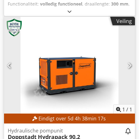
Functionaliteit:
volledig functioneel
, draailengte:
300 mm
,
draaidoorsnede:
300 mm
, spil doorgang:
52 mm
,
spilsnelheid (max.):
4.500 rpm
, controller model:
FANUC
Veiling
CNC
, De machine kan op afspraak en met een
aanlooptermijn van drie dagen worden bezichtigd.
TECHNISCHE GEGEVENS Maximale draaidiameter: ca. 300
mm Maximale draailengte: ca. 300 mm Diameter
spindelboorgat: ca. 52 mm Maximale
hoofdspindelsnelheid: 4.500 toeren/min
Gereedschapstoren: 12 stations MACHINEGEGEVENS
Besturing: FANUC CNC Machinegewicht: ca. 2.200 kg
Bedrijfstijden: ca. 6.458 uur Spindeltijden: ca. 4.300 uur
Spanning: AC 380 V (met of zonder transformator)
Nominaal vermogen: 14,97 kVA Volbelastingsstroom: 22,74
A Credpfx Ajznb Ntjf Rsf Schakelcapaciteit: 5 kA
Kortsluitcapaciteit: 10 kA Vermogen elektromotor volgens
fabrikant: 7,5 kW UITRUSTING Technische documentatie
1
/
1
Krachtige hoofdspindel Robuuste machineconstructie voor
Eindigt over
5
d
4
h
38
min
15
s
hoge maatnauwkeurigheid Gereedschapstoren met snelle
indexering Compacte constructie met een beperkte
Hydraulische pompunit
ruimtebehoefte Gebruiksvriendelijke CNC-besturing Hoge
Doppstadt
Hydrapack 90.2