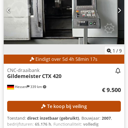
Rjrf Diameter draaiende delen over de steun: 340 mm
Hoogte tussen de punten: 280 mm Afstand tussen de
punten: 1.000 mm UITVOERING Accessoires (zie
afbeeldingen)
1
/
9
Eindigt over
5
d
4
h
58
min
15
s
CNC-draaibank
Gildemeister
CTX 420
Hessen
339 km
€ 9.500
Te koop bij veiling
Toestand:
direct inzetbaar (gebruikt)
, Bouwjaar:
2007
,
bedrijfsturen:
65.176 h
, Functionaliteit:
volledig