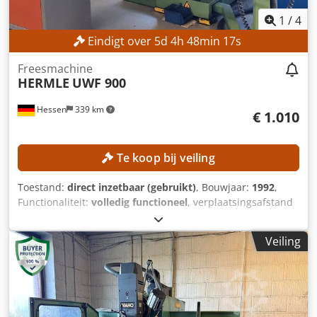
1
/
4
Eindigt over
5
d
4
h
48
min
15
s
Freesmachine
HERMLE
UWF 900
Hessen
339 km
€ 1.010
Te koop bij veiling
Toestand:
direct inzetbaar (gebruikt)
, Bouwjaar:
1992
,
Functionaliteit:
volledig functioneel
, verplaatsingsafstand
X-as:
600 mm
, verplaatsing Y-as:
400 mm
,
verplaatsingsafstand Z-as:
420 mm
, spilsnelheid (max.):
Veiling
4.000 rpm
, controller model:
Heidenhain 407
, Geen
minimumprijs – gegarandeerde verkoop tegen het hoogste
bod! TECHNISCHE GEGEVENS Verplaatsing X-as: 600 mm
Verplaatsing Y-as: 400 mm Verplaatsing Z-as: 420 mm
Crsdpfxjzpxfho Af Ref Spindeltoerental max.: 4.000