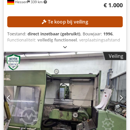
Hessen
339 km
€ 1.000
Te koop bij veiling
Toestand:
direct inzetbaar (gebruikt)
, Bouwjaar:
1996
,
Functionaliteit:
volledig functioneel
, verplaatsingsafstand
X-as:
400 mm
, verplaatsing Y-as:
400 mm
,
verplaatsingsafstand Z-as:
400 mm
, tafelbreedte:
300 mm
,
Veiling
tafel lengte:
450 mm
, Geen minimumprijs –
gegarandeerde verkoop tegen het hoogste bod!
TECHNISCHE GEGEVENS Verplaatsingsbereik X-as: 400 mm
Verplaatsingsbereik Y-as: 400 mm Codpfx Afjzpwx Hj Rorf
Verplaatsingsbereik Z-as: 400 mm Oppervlak van de
spanplaat: 300 x 450 mm Aantal schroefdraadgaten: 2 x 6