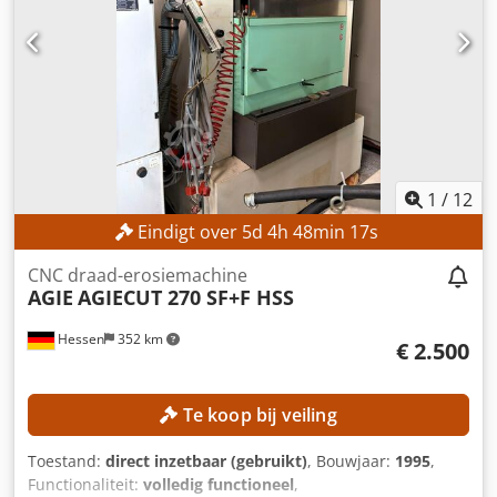
3.900 kg UITRUSTING Draaibare tafel
1
/
12
Eindigt over
5
d
4
h
48
min
15
s
CNC draad-erosiemachine
AGIE
AGIECUT 270 SF+F HSS
Hessen
352 km
€ 2.500
Te koop bij veiling
Toestand:
direct inzetbaar (gebruikt)
, Bouwjaar:
1995
,
Functionaliteit:
volledig functioneel
,