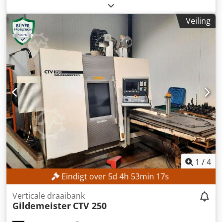
functioneel
, machine-/voertuignummer:
02260007541
,
draailengte:
600 mm
, draaidoorsnede:
680 mm
,
Veiling
spilsnelheid (max.):
5.000 rpm
, controller model:
Siemens
840 D
, vermogen:
25 kW (33,99 pk)
, Geen minimum prijs –
gegarandeerde verkoop tegen het hoogste bod!
TECHNISCHE GEGEVENS Draaiafstand: 600 mm
Draaidoorsnede: 680 mm Maximum spindelsnelheid: 5.000
omw/min MACHINEGEGEVENS Besturing: Siemens 840D
Codpfxozpxgfs Af Rsrf Spindelvermogen: 25 kW
Spindeluren: 65.176 uur UITRUSTING Spanentransporteur
Zelfcentrerende drieklauwplaat: 250 mm diameter
1
/
4
Eindigt over
5
d
4
h
53
min
15
s
Verticale draaibank
Gildemeister
CTV 250