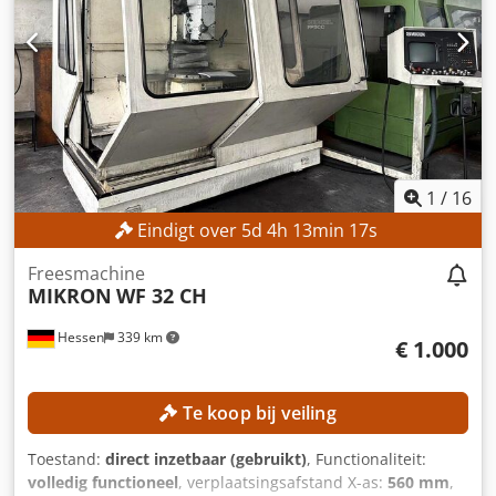
Verplaatsing Z-as: 750 mm Spindelsnelheid: 8.000
omw/min MACHINEGEGEVENS Besturingsmodel:
Heidenhain TNC 530 Bedrijfsspanning: 400 V / 50 Hz
Besturingsspanning: 24 V Vermogen: 35 kVA Nominale
stroom: 50 A Hoofdschakelaar: 6,3 A Bedrijfstijden
Spindeltijden: 5.238 uur Inschakeltijden besturing: 17.705
uur
1
/
16
Eindigt over
5
d
4
h
13
min
15
s
Freesmachine
MIKRON
WF 32 CH
Hessen
339 km
€ 1.000
Te koop bij veiling
Toestand:
direct inzetbaar (gebruikt)
, Functionaliteit:
volledig functioneel
, verplaatsingsafstand X-as:
560 mm
,