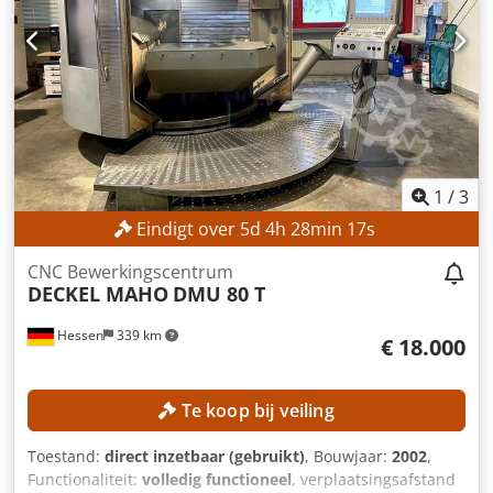
as: 560 mm Verplaatsingsbereik Z-as: 560 mm Aantal
gereedschapshouders: 24 Gereedschapopname: SK 40
Draaibereik C-as: 360° Tafeloppervlak: 600 x 1.000 mm
Tafeldiameter: 600 mm Maximale tafellast: 350 kg
Tafelgewicht: 800 kg Aantal T-gleuven: 8 / 1 T-gleufbreedte:
14 H12 / 14 H7 T-gleufafstand: 63 mm MACHINEGEGEVENS
Aantal assen: 5 (3+2) UITRUSTING Bestuurde NC-
zwenkfreeskop (B-as) NC-draaitafel geïntegreerd in de
vaste tafel (C-as)
1
/
3
Eindigt over
5
d
4
h
28
min
15
s
CNC Bewerkingscentrum
DECKEL MAHO
DMU 80 T
Hessen
339 km
€ 18.000
Te koop bij veiling
Toestand:
direct inzetbaar (gebruikt)
, Bouwjaar:
2002
,
Functionaliteit:
volledig functioneel
, verplaatsingsafstand