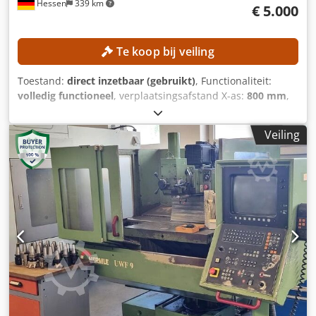
Hessen
339 km
€ 5.000
Te koop bij veiling
Toestand:
direct inzetbaar (gebruikt)
, Functionaliteit:
volledig functioneel
, verplaatsingsafstand X-as:
800 mm
,
verplaatsingsafstand Z-as:
300 mm
, buitendiameter van
de klauwplaat:
250 mm
, spil doorgang:
79 mm
, aantal
Veiling
posities in het gereedschapsmagazijn:
12
, Geen
minimumprijs – gegarandeerde verkoop tegen het hoogste
bod! TECHNISCHE GEGEVENS Verplaatsing X-as: 800 mm
Verplaatsing Z-as: 300 mm Diameter van de spanhouder:
250 mm Spindelkop: 170 h5 Spindeldiameter bij het
voorste lager: 120 mm Credpjzpxf Usfx Af Ref
Spindelboring: 79 mm Aantal gereedschapsstations: 12
UITRUSTING C-as