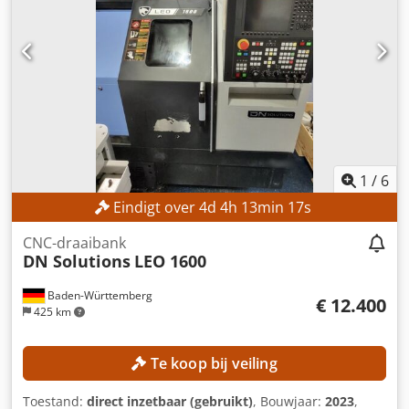
1
/
6
Eindigt over
4
d
4
h
13
min
15
s
CNC-draaibank
DN Solutions
LEO 1600
Baden-Württemberg
€ 12.400
425 km
Te koop bij veiling
Toestand:
direct inzetbaar (gebruikt)
, Bouwjaar:
2023
,