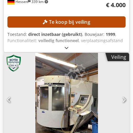
Hessen
339 km
€ 4.000
Te koop bij veiling
Toestand:
direct inzetbaar (gebruikt)
, Bouwjaar:
1999
,
Functionaliteit:
volledig functioneel
, verplaatsingsafstand
X-as:
600 mm
, verplaatsing Y-as:
560 mm
,
verplaatsingsafstand Z-as:
560 mm
, werkstukgewicht
Veiling
(max.):
600 kg
, aantal posities in het
gereedschapsmagazijn:
60
, draaihoek C-as (max.):
360 °
,
Geen minimum prijs – gegarandeerde verkoop tegen het
hoogste bod! TECHNISCHE GEGEVENS Spindelopname:
SK40 Verplaatsingsbereik X-as: 600 mm
Verplaatsingsbereik Y-as: 560 mm Verplaatsingsbereik Z-
as: 560 mm Draaibereik B-as: 360° Aantal
gereedschapsposities in het magazijn: 60
MACHINEGEGEVENS Besturing: Siemens Aantal pallets: 2
Palletafmeting: 400 × 500 mm Toelaatbare palletbelasting:
600 kg Machinegewicht: 10.500 kg Crjdpfx Afjzpxd Rs Ref