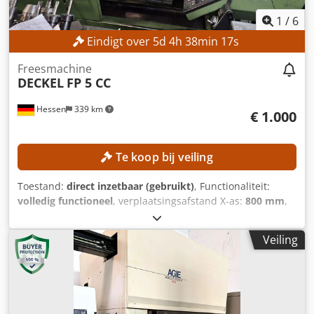
1
/
6
Eindigt over
5
d
4
h
38
min
15
s
Freesmachine
DECKEL
FP 5 CC
Hessen
339 km
€ 1.000
Te koop bij veiling
Toestand:
direct inzetbaar (gebruikt)
, Functionaliteit:
volledig functioneel
, verplaatsingsafstand X-as:
800 mm
,
verplaatsing Y-as:
700 mm
, verplaatsingsafstand Z-as:
550
mm
, veerstreek:
80 mm
, totaalgewicht:
3.900 kg
, Geen
Veiling
minimumprijs – gegarandeerde verkoop tegen het hoogste
bod! TECHNISCHE GEGEVENS Verplaatsingsbereik X-as: 800
mm Verplaatsingsbereik Y-as: 700 mm Cedpfx Aezpwxyof
Rorf Verplaatsingsbereik Z-as: 550 mm Verticale
spindelgang: 80 mm MACHINEGEGEVENS Machinegewicht: