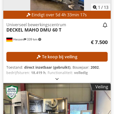
1
/
13
Eindigt over
5
d
4
h
33
min
15
s
Universeel bewerkingscentrum
DECKEL MAHO
DMU 60 T
Hessen
339 km
€ 7.500
Te koop bij veiling
Toestand:
direct inzetbaar (gebruikt)
, Bouwjaar:
2002
,
bedrijfsturen:
18.419 h
, Functionaliteit:
volledig
functioneel
, verplaatsingsafstand X-as:
630 mm
,
verplaatsing Y-as:
560 mm
, verplaatsingsafstand Z-as:
560
Veiling
mm
, werkstukgewicht (max.):
350 kg
, aantal posities in het
gereedschapsmagazijn:
24
, Geen minimumprijs –
gegarandeerde verkoop tegen het hoogste bod!
TECHNISCHE GEGEVENS Csdpfxszpxdws Af Rjrf
Verplaatsingsbereik X-as: 630 mm Verplaatsingsbereik Y-