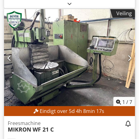
verplaatsing Y-as:
500 mm
, verplaatsingsafstand Z-as:
400
mm
, spilsnelheid (max.):
6.300 rpm
, draaibereik:
45 °
,
Veiling
Geen minimumprijs – gegarandeerde verkoop tegen het
hoogste bod! TECHNISCHE GEGEVENS Verplaatsingsweg X-
as: 560 mm Cedpfx Afezpwydj Rjrf Verplaatsingsweg Y-as:
500 mm Verplaatsingsweg Z-as: 400 mm Toerentalbereik:
25 – 6.300 omw/min Zwenkbereik verticale freeskop: +45°
Oppervlakte voor het vastklemmen (verticaal): 300 x 450
mm Aantal schroefdraadgaten: 2 x 6
1
/
7
Eindigt over
5
d
4
h
8
min
15
s
Freesmachine
MIKRON
WF 21 C