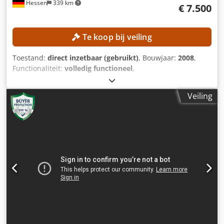
Hessen
339 km
€ 7.500
Te koop bij veiling
Toestand:
direct inzetbaar (gebruikt)
, Bouwjaar:
2008
,
Functionaliteit:
volledig functioneel
,
machine-/voertuignummer:
AB1119
, verplaatsingsafstand
X-as:
1.100 mm
, verplaatsing Y-as:
510 mm
,
Veiling
verplaatsingsafstand Z-as:
510 mm
, werkstukgewicht
(max.):
1.000 kg
, spilsnelheid (max.):
8.000 rpm
, aantal
posities in het gereedschapsmagazijn:
24
, Geen
minimumprijs – gegarandeerde verkoop tegen het hoogste
bod! TECHNISCHE GEGEVENS Verplaatsing X-as: 1.100 mm
Verplaatsing Y-as: 510 mm Verplaatsing Z-as: 510 mm
Spindelsnelheid max.: 8.000 omw/min Snelle verplaatsing
X-/Y-/Z-as: 18 / 18 / 15 m/min Tafeloppervlak: 1.200 × 600
mm Max. gewicht werkstuk: 1.000 kg Spindelopname: ISO
40 Aantal posities gereedschapswisselaar: 24
MACHINEGEGEVENS Besturing: Siemens 840D SL ShopMill
Credpfx Afezpw Egs Rof Koeling via de spindel: 20 bar