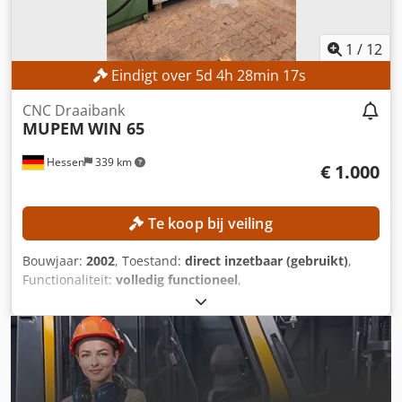
1
/
12
Eindigt over
5
d
4
h
28
min
15
s
CNC Draaibank
MUPEM
WIN 65
Hessen
339 km
€ 1.000
Te koop bij veiling
Bouwjaar:
2002
, Toestand:
direct inzetbaar (gebruikt)
,
Functionaliteit:
volledig functioneel
,
machine-/voertuignummer:
211 S
, Geen minimumprijs –
gegarandeerde verkoop tegen de hoogste bieding!
TECHNISCHE GEGEVENS Maximale stangdiameter: 65 mm
Diameter voorste spindellager: 110 / 150 mm Spanhouder-
spansysteem: tot 60 mm HAINBUCH-spanhoudersysteem:
tot 65 mm Hoofdspindel Spindelsnelheid max.: 3.000