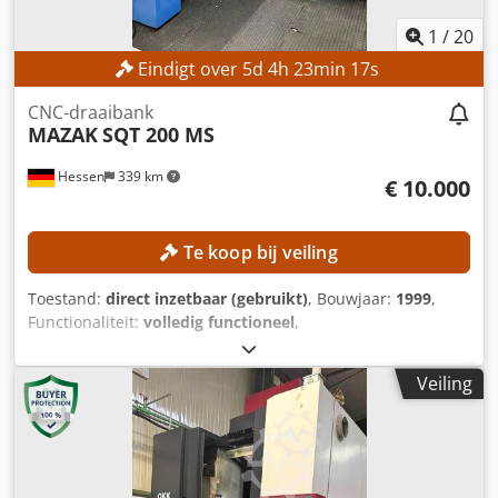
1
/
20
Eindigt over
5
d
4
h
23
min
15
s
CNC-draaibank
MAZAK
SQT 200 MS
Hessen
339 km
€ 10.000
Te koop bij veiling
Toestand:
direct inzetbaar (gebruikt)
, Bouwjaar:
1999
,
Functionaliteit:
volledig functioneel
,
machine-/voertuignummer:
142967
, draaidoorsnede boven
de dwarsslede:
300 mm
, spilsnelheid (max.):
5.000 rpm
,
Veiling
snelle verplaatsing X-as:
30 m/min
, aanvoersnelheid X-as:
5 m/min
, controller model:
Mazatrol PC Fusion CNC 640T
,
Geen minimumprijs – gegarandeerde verkoop tegen het
hoogste bod! TECHNISCHE GEGEVENS Werkgebied
Draaiddiameter max.: 300 mm Zwaaidiameter max.: 525