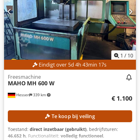
toeren/min Gereedschapshouder: SK 40 Afstand spindel
tot tafel: 127–567 mm Spindeldiameter voorste lager: 55
mm MACHINEGEGEVENS Besturing: Heidenhain 407
UITRUSTING Handwiel Netwerkaansluiting
1
/
10
Eindigt over
5
d
4
h
43
min
15
s
Freesmachine
MAHO
MH 600 W
Hessen
339 km
€ 1.100
Te koop bij veiling
Toestand:
direct inzetbaar (gebruikt)
, bedrijfsturen:
46.652 h
, Functionaliteit:
volledig functioneel
,