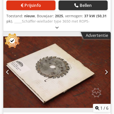
Prijsinfo
Bellen
Toestand:
nieuw
, Bouwjaar:
2025
, vermogen:
37 kW (50,31
pk)
, _____Schäffer-wiellader type 3650 met ROPS-
beschermingsbeugel voor de bestuurder Kubota-
dieselmotor D1803-CR-T3 Vermogen: 37 kW = 50 pk
Advertentie
Achtergewichtplaat Snelgang 20 km/u Hydraulische
gereedschapsvergrendeling Chedpfxjx Evdvj Ab Aja
Terugvalbeveiligingssysteem Inclusief handleiding
Speciale uitrusting: Koffer-gewicht 100 kg Hydraulische
aansluitingen met stekkerverbindingen
Verlichtingsinstallatie TÜV-goedkeuringsrapport voor
werkmachines (zelfrijdend < 25 km/u)
(Verlichtingsinstallatie conform StVZO vereist) Set
werklampen LED 800 lumen (2x voor en 1x achter)
Trekhaak met bout en bevestigingsogen Banden 15.0/55-17
AS, 6-gaats, ET -45 Opnameframe Euro-WS, hydraulische
vergrendeling Locatie: null
1
/
6