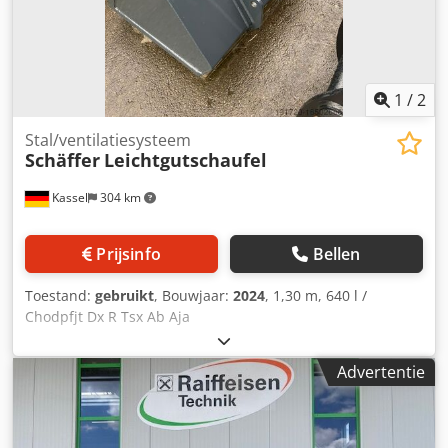
1
/
2
Stal/ventilatiesysteem
Schäffer
Leichtgutschaufel
Kassel
304 km
Prijsinfo
Bellen
Toestand:
gebruikt
, Bouwjaar:
2024
, 1,30 m, 640 l /
Chodpfjt Dx R Tsx Ab Aja
Advertentie