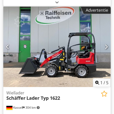
Hoflader-WS SWH / type SWH, hydraulische vergrendeling
dubbelwerkend met ROPS-veiligheidsdak, Kubota
Advertentie
dieselmotor / D1105, hydraulische werktuigvergrendeling,
contragewicht 73 kg, LED werklamp / achteraan
Chedpfxetpgr Ij Ab Aja
1
/
5
Wiellader
Schäffer
Lader Typ 1622
Kassel
304 km