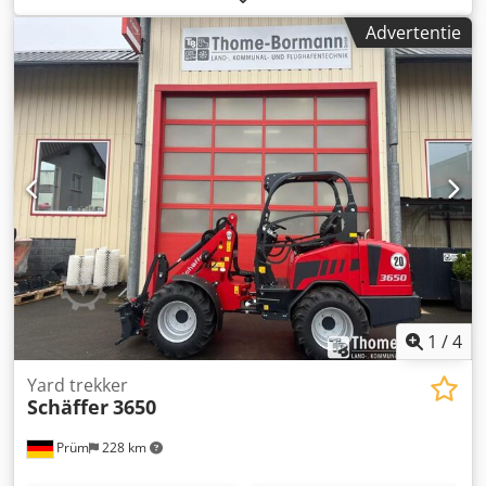
beschermingsframe voor de bestuurder. Kubota-
Advertentie
dieselmotor D1703M-DI, 18 kW = 25 pk. Achtergewicht-
eindplaat, hydraulische gereedschapsvergrendeling,
steunsysteem, hydraulische snelgang 20 km/u. Inclusief
bedieningshandleiding. Extra uitrusting: Koffergewicht 95
kg. Hydraulische aansluitingen, uitgevoerd als
steekkoppelingen. Voorbereiding voor
verlichtingsinstallatie – compleet. Stuurkolom voor
verlichting. Kabels naar achteren voor achterlichten.
Werklampenset LED, 800 lumen (2x voor en 1x achter).
Trekhaak met bout en spanogen. Standaardbanden:
10.0/75-15.3 AS ET -40. Opnameframe Euro-WS.
Hydraulische vergrendeling. Locatie: null. Chedszp
Anaopfx Ab Aea
1
/
4
Yard trekker
Schäffer
3650
Prüm
228 km