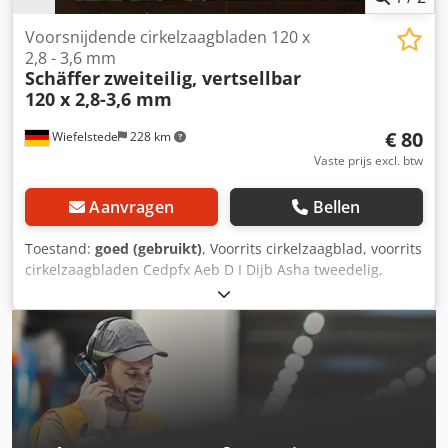
Voorsnijdende cirkelzaagbladen 120 x
2,8 - 3,6 mm
Schäffer
zweiteilig, vertsellbar
120 x 2,8-3,6 mm
€ 80
Wiefelstede
228 km
Vaste prijs excl. btw
Aanvragen
Bellen
Toestand:
goed (gebruikt)
, Voorrits cirkelzaagblad, voorrits
cirkelzaagbladen Cedpfx Aeb D I Dijb Asha tweedelig,
verstelbaar: 120 x 2,8-3,6 mm voor het voorritsen van
plaatmaterialen, laminaat, ... voorzien van hardmetalen
tanden gewicht: 0,3 kg