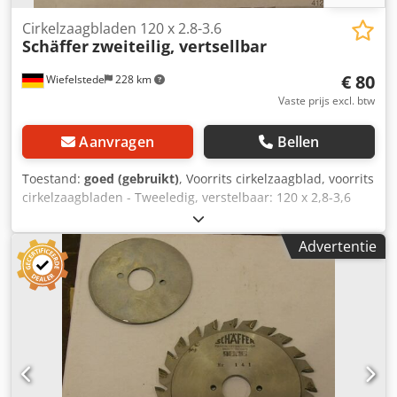
Cirkelzaagbladen 120 x 2.8-3.6
Schäffer
zweiteilig, vertsellbar
€ 80
Wiefelstede
228 km
Vaste prijs excl. btw
Aanvragen
Bellen
Toestand:
goed (gebruikt)
, Voorrits cirkelzaagblad, voorrits
cirkelzaagbladen - Tweeledig, verstelbaar: 120 x 2,8-3,6
mm - Voor het voorritsen van plaatmaterialen, laminaten,
... - Met hardmetaal bezet Cjdpfxsb D I Ats Ab Asha -
Advertentie
Gewicht: 0,3 kg