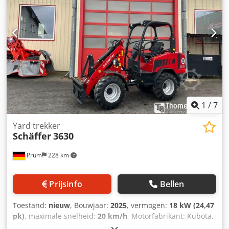
1
/
7
Yard trekker
Schäffer
3630
Prüm
228 km
Prijsinfo
Bellen
Toestand:
nieuw
, Bouwjaar:
2025
, vermogen:
18 kW (24,47
pk)
, maximale snelheid:
20 km/h
, Motorfabrikant: Kubota,
motortype: diesel. Schäffer-wiellader type 3630 met ROPS-