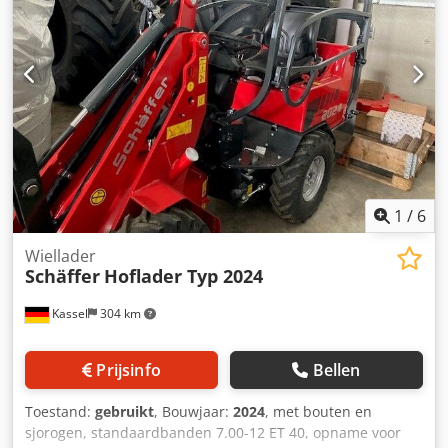
1
/
6
Wiellader
Schäffer
Hoflader Typ 2024
Kassel
304 km
Prijsinfo
Bellen
Toestand:
gebruikt
, Bouwjaar:
2024
, met bouten en
sjorogen, standaardbanden 7.00-12 ET 40, opname voor