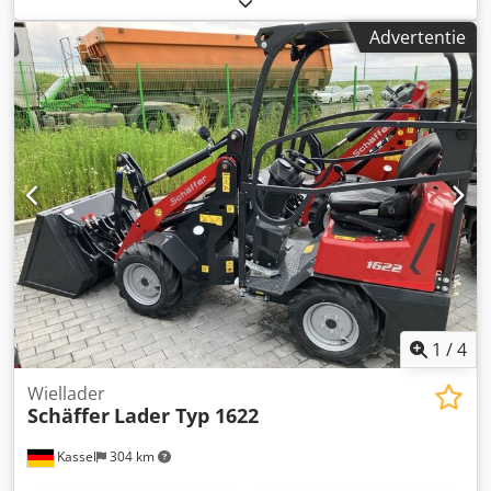
lichtgoedbak mini, rechthoekig 0,90 m / 315 l met
Advertentie
bestuurdersbeschermdak, Kubota dieselmotor D902 16,2
kW = 22 pk, First Edition uitrusting. Cedpfx Abjtvf Raj Aeha
1
/
4
Wiellader
Schäffer
Lader Typ 1622
Kassel
304 km