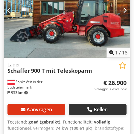
1
/
18
Lader
Schäffer
900 T mit Teleskoparm
€ 26.900
Sankt Veit in der
Südsteiermark
vraagprijs excl. btw
953 km
Aanvragen
Bellen
Toestand:
goed (gebruikt)
, Functionaliteit:
volledig
functioneel
, vermogen:
74 kW (100,61 pk)
, brandstoftype: