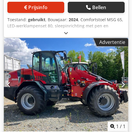
Prijsinfo
Bellen
Toestand:
gebruikt
, Bouwjaar:
2024
, Comfortstoel MSG 65,
LED-werklampenset 80, sleepinrichting met pen en
sjorogen, standaardbanden 23x8.50-12 AS, ET 60
aanbouwframe / yard loader-werktuigopname type SWH
Advertentie
hydraulische lichtgoedschep mini, hoekig 0,90 m, 315 l met
bestuurdersbeschermdak K Cedpfstt Ap Tjx Ab Aoha
1
/
1