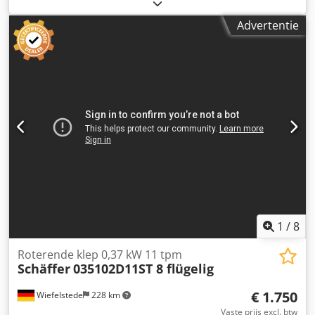
diesel
, leeggewicht:
6.000 kg
, Bouwjaar:
2007
,
bedrijfsturen:
7.768 h
, Uitrusting:
Advertentie
aanhangwagenkoppeling, cabine, extra koplampen,
vierwielaandrijving
, Wiellader SCHÄFFER 900 T met
telescooparm Bouwjaar: 2007 Volgens teller: 7.768 uur
Eigen gewicht ca. 6 ton 2-traps hydrostaat, 35 km/u 74 kW
Deutz motor Hefhoogte 5,25 meter Cjdpfx Aeyrtizob Ajha
Hefvermogen 3,8 ton - NIEUWE SCHUURBAK - hydraulische
snelwissel - alle extra hydraulische functies -
TELESCOOPARM - Cabine met verwarming, airco en radio -
Verlichtingsinstallatie - Joystickbediening - Direct inzetbaar
- Originele lak Verkoopprijs: € 26.900,-- netto Ook
voordelige bezorging mogelijk!
1
/
8
Roterende klep 0,37 kW 11 tpm
Schäffer
035102D11ST 8 flügelig
€ 1.750
Wiefelstede
228 km
Vaste prijs excl. btw