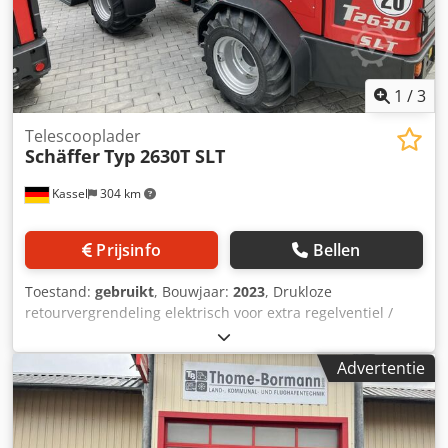
1
/
3
Telescooplader
Schäffer
Typ 2630T SLT
Kassel
304 km
Prijsinfo
Bellen
Toestand:
gebruikt
, Bouwjaar:
2023
, Drukloze
retourvergrendeling elektrisch voor extra regelventiel /
Extra regelventiel elektrisch bedienbaar via joystick
Verlichtingsinstallatie / LED werklampen achter
Advertentie
Standaardbanden 31x15.5-15 Hoflader-WS opname / SWH
lichtmateriaalschep 1 Cedpfsttv Iujx Ab Ajha