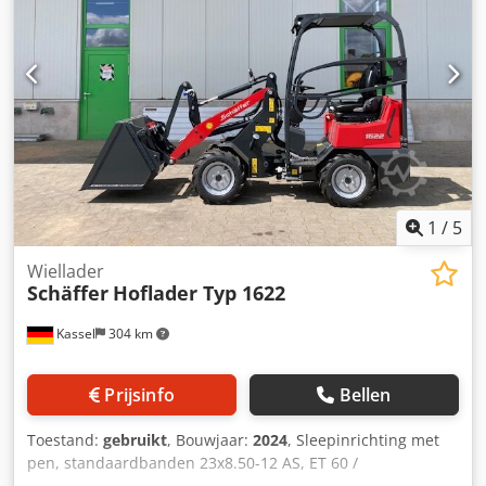
1
/
5
Wiellader
Schäffer
Hoflader Typ 1622
Kassel
304 km
Prijsinfo
Bellen
Toestand:
gebruikt
, Bouwjaar:
2024
, Sleepinrichting met
pen, standaardbanden 23x8.50-12 AS, ET 60 /
aanbouwframe voor wiellader-WS type SWH, hydraulische