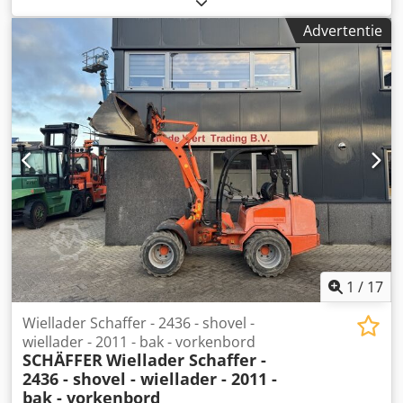
beschermingsbeugel voor de bestuurder; Kubota-
Advertentie
dieselmotor D1803-CR-T; 37 kW = 50 pk; achtergewicht-
eindplaat; snelle versnelling 20 km/u; hydraulische
gereedschapsvergrendeling; veiligheidssysteem; speciale
uitrusting; achteras met verbrede spatborden;
ballastgewicht 100 kg; banden 15.0/55-17 AS, 6-gaats, ET
-45; tandwielpomp, versterkt, 19 ccm (vereist een 37 kW-
motor); set werklampen, LED, 800 lumen (2x voor en 1x
achter); opnameframe, Euro-W; hydraulische
vergrendeling; sleepinrichting met bout en sjorogen;
opslaglocatie: HIS Hanau. Chedpfjxmrvusx Ab Aoa
1
/
17
Wiellader Schaffer - 2436 - shovel -
wiellader - 2011 - bak - vorkenbord
SCHÄFFER
Wiellader Schaffer -
2436 - shovel - wiellader - 2011 -
bak - vorkenbord