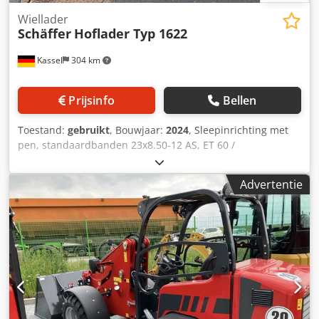
Wiellader
Schäffer
Hoflader Typ 1622
Kassel
304 km
Prijsinfo
Bellen
Toestand:
gebruikt
, Bouwjaar:
2024
, Sleepinrichting met
pen, standaardbanden 23x8.50-12 AS, ET 60 /
aanbouwframe voor wiellader-WS type SWH, hydraulische
lichtgoedbak mini, rechthoekig 0,90 m / 315 l met
Advertentie
bestuurdersbeschermdak, Kubota dieselmotor D902 16,2
kW = 22 pk, First Edition uitrusting. Csdpfsrxr N Uex Ab
Asha