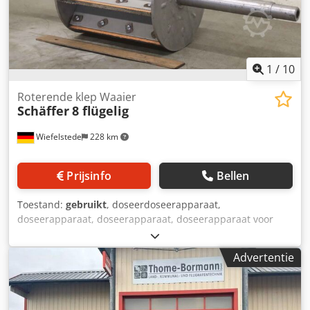
1
/
10
Roterende klep Waaier
Schäffer
8 flügelig
Wiefelstede
228 km
Prijsinfo
Bellen
Toestand:
gebruikt
, doseerdoseerapparaat,
doseerapparaat, doseerapparaat, doseerapparaat voor
schroeftransporteur, schroeftransporteur, transportband,
transporttechniek, buisvormige schroeftransporteur
Advertentie
Cedpsl A Azcefx Ab Ajha -Schoepenwiel: voor
doseerschroef, 8-bladig -Vleugelwiel: Ø 200 x 220 mm,
afmetingen zie foto's -afmeting totaal: 625/200/H200 mm -
Gewicht: 12,1 kg