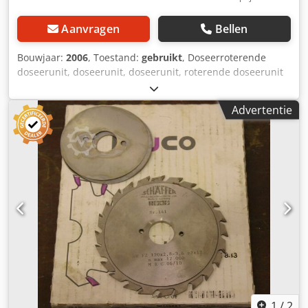
Aanvragen
Bellen
Bouwjaar:
2006
, Toestand:
gebruikt
, Doseerroterende
doseerunit, doseerunit, doseerunit, roterende doseerunit
voor schroeftransporteur, schroeftransporteur,
transportband, transporttechniek, buisvormige
Advertentie
schroeftransporteur -Fabrikant: Schäffer, draaiklep type
035102D11ST met aandrijving -Aandrijfmotor: SEW-
Eurodrive 0,37 kW -Toerental: 1380 / 11 rpm Chedpfxel A
Azke Ab Asa -Toevoeropening: 200 x 200 mm -
Inlaatopening: 200 x 200 mm -Totale afmetingen:
1120/300/H300 mm -Gewicht: 117 kg
1
/
2