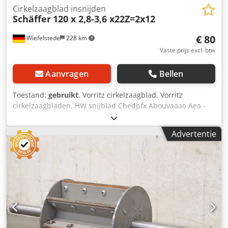
Cirkelzaagblad insnijden
Schäffer
120 x 2,8-3,6 x22Z=2x12
€ 80
Wiefelstede
228 km
Vaste prijs excl. btw
Aanvragen
Bellen
Toestand:
gebruikt
, Vorritz cirkelzaagblad, Vorritz
cirkelzaagbladen, HW snijblad Chedpfx Abouvaaao Aea -
Fabrikant: Schäffer, Vorritz cirkelzaagbladen HW snijmes 2-
delig, verstelbaar -Type: 120 x 2,8-3,6 x22Z=2x12 -Aantal:
Advertentie
9x snijbladen beschikbaar -Prijs: per stuk -Afmetingen
doos: 225/220/H10 mm -Gewicht: 0,3 kg/stuk