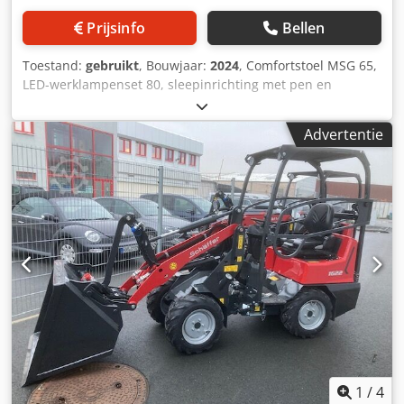
Prijsinfo
Bellen
Toestand:
gebruikt
, Bouwjaar:
2024
, Comfortstoel MSG 65,
LED-werklampenset 80, sleepinrichting met pen en
sjorogen, standaardbanden 23x8.50-12 AS, ET 60
aanbouwframe / yard loader-werktuigopname type SWH
Advertentie
hydraulische lichtgoedschep mini, hoekig 0,90 m, 315 l met
bestuurdersbeschermdak K Chsdjtvf Rdepfx Ab Aea
1
/
4