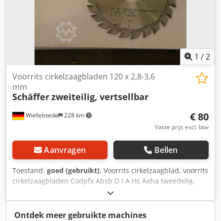
1
/
2
Voorrits cirkelzaagbladen 120 x 2,8-3,6
mm
Schäffer
zweiteilig, vertsellbar
€ 80
Wiefelstede
228 km
Vaste prijs excl. btw
Aanvragen
Bellen
Toestand:
goed (gebruikt)
, Voorrits cirkelzaagblad, voorrits
cirkelzaagbladen Codpfx Absb D I A Hs Aeha tweedelig,
verstelbaar: 120 x 2,8-3,6 mm voor het voorritsen van
plaatmaterialen, laminaat, ... voorzien van hardmetalen
tanden gewicht: 0,3 kg
Ontdek meer gebruikte machines