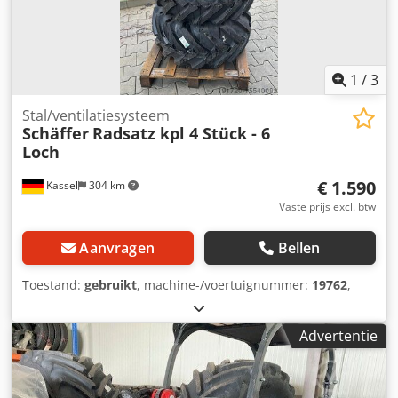
1
/
3
Stal/ventilatiesysteem
Schäffer
Radsatz kpl 4 Stück - 6
Loch
€ 1.590
Kassel
304 km
Vaste prijs excl. btw
Aanvragen
Bellen
Toestand:
gebruikt
, machine-/voertuignummer:
19762
,
Advertentie