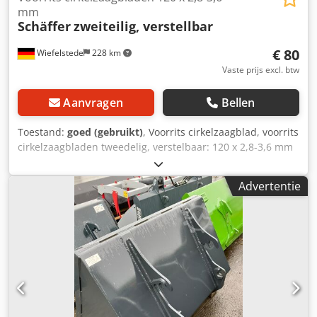
mm
Schäffer
zweiteilig, verstellbar
€ 80
Wiefelstede
228 km
Vaste prijs excl. btw
Aanvragen
Bellen
Toestand:
goed (gebruikt)
, Voorrits cirkelzaagblad, voorrits
cirkelzaagbladen tweedelig, verstelbaar: 120 x 2,8-3,6 mm
voor: voorritsen van plaatmateriaal, laminaat, ... Chsdpfeb
D I Dzox Ab Aja met hardmetalen inzet gewicht: 0,3 kg
Advertentie