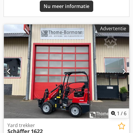
Nu meer informatie
Advertentie
1
/
6
Yard trekker
Schäffer
1622