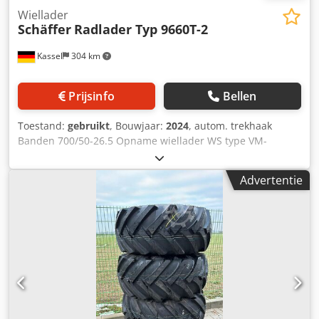
Wiellader
Schäffer
Radlader Typ 9660T-2
Kassel
304 km
Prijsinfo
Bellen
Toestand:
gebruikt
, Bouwjaar:
2024
, autom. trekhaak
Banden 700/50-26.5 Opname wiellader WS type VM-
opname voor 9660 T / Ombouwonderdelen vreemde
apparaten Deutz-motor 204 pk SDCT-transmissie 40 km/u /
Advertentie
Rijpedaalregeling incl. handgas vergrendelingspositie
elektrisch voor extra regelventiel / Centrale
smeerinstallatie Chodpfx Abjt Dxnrj Aoa