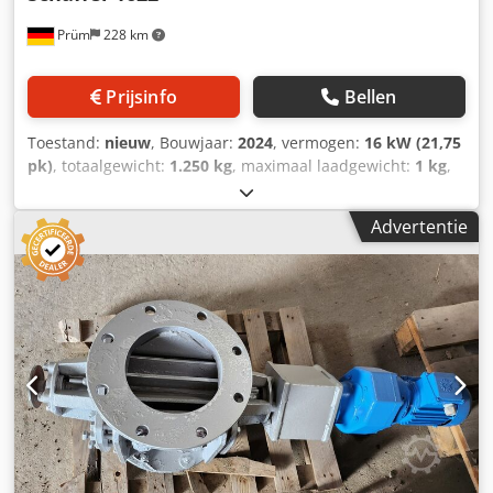
Prüm
228 km
Prijsinfo
Bellen
Toestand:
nieuw
, Bouwjaar:
2024
, vermogen:
16 kW (21,75
pk)
, totaalgewicht:
1.250 kg
, maximaal laadgewicht:
1 kg
,
bedrijfsklaar gewicht:
1.250 kg
, _____Schäffer-wiellader,
type 1622, met bestuurdersbeschermingsdak, Kubota-
Advertentie
dieselmotor D902, 16,2 kW = 22 pk, hydrostatische
vierwielaandrijving met bedieningspedaal, banden
23x8.50-12 AS, ET+60, originele Schäffer-assen,
gecombineerde oliekoeler, trommelrem als parkeerrem,
onderhoudsvrij scharnierende pendelas,
veiligheidssysteem (bestuurdersbeschermingsdak), led-
werkverlichting: 2 voor, 1 achter, parallelgeleiding, extra
hydraulisch ventiel, mechanische bediening,
werkhydrauliek 28 l/min, verstelbare stuurkolom,
draaiurenteller, tank- en temperatuurmeter, mechanische
handgashendel, stoelcontactschakelaar, snelwisselframe
SWH met hydraulische vergrendeling, speciale uitrusting,