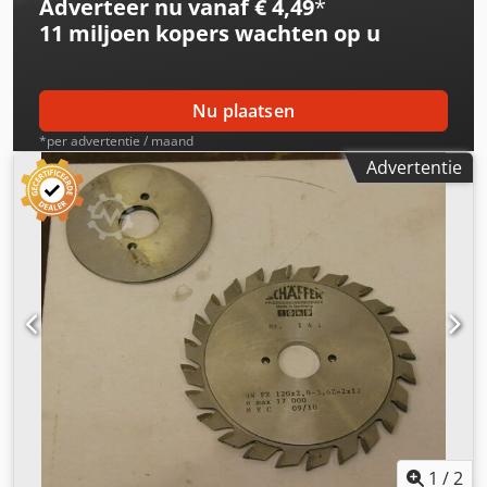
Adverteer nu vanaf € 4,49
*
11 miljoen kopers
wachten op u
Nu plaatsen
*per advertentie / maand
Advertentie
1
/
2