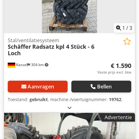
1
/
3
Stal/ventilatiesysteem
Schäffer
Radsatz kpl 4 Stück - 6
Loch
€ 1.590
Kassel
304 km
Vaste prijs excl. btw
Aanvragen
Bellen
Toestand:
gebruikt
, machine-/voertuignummer:
19762
,
Advertentie