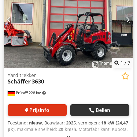
1
/
7
Yard trekker
Schäffer
3630
Prüm
228 km
Prijsinfo
Bellen
Toestand:
nieuw
, Bouwjaar:
2025
, vermogen:
18 kW (24,47
pk)
, maximale snelheid:
20 km/h
, Motorfabrikant: Kubota,
motortype: diesel. Schäffer-wiellader type 3630 met ROPS-