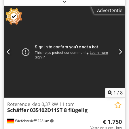
diesel
, leeggewicht:
6.000 kg
, Bouwjaar:
2007
,
bedrijfsturen:
7.768 h
, Uitrusting:
Advertentie
aanhangwagenkoppeling, cabine, extra koplampen,
vierwielaandrijving
, Wiellader SCHÄFFER 900 T met
telescooparm Bouwjaar: 2007 Volgens teller: 7.768 uur
Eigen gewicht ca. 6 ton 2-traps hydrostaat, 35 km/u 74 kW
Deutz motor Hefhoogte 5,25 meter Dedpoyrtizjfx Anzock
Hefvermogen 3,8 ton - NIEUWE SCHUURBAK - hydraulische
snelwissel - alle extra hydraulische functies -
TELESCOOPARM - Cabine met verwarming, airco en radio -
Verlichtingsinstallatie - Joystickbediening - Direct inzetbaar
- Originele lak Verkoopprijs: € 26.900,-- netto Ook
voordelige bezorging mogelijk!
1
/
8
Roterende klep 0,37 kW 11 tpm
Schäffer
035102D11ST 8 flügelig
€ 1.750
Wiefelstede
228 km
Vaste prijs excl. btw