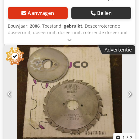
Aanvragen
Bellen
Bouwjaar:
2006
, Toestand:
gebruikt
, Doseerroterende
doseerunit, doseerunit, doseerunit, roterende doseerunit
voor schroeftransporteur, schroeftransporteur,
transportband, transporttechniek, buisvormige
Advertentie
schroeftransporteur -Fabrikant: Schäffer, draaiklep type
035102D11ST met aandrijving -Aandrijfmotor: SEW-
Eurodrive 0,37 kW -Toerental: 1380 / 11 rpm Djdpfxjl A Azks
Anzock -Toevoeropening: 200 x 200 mm -Inlaatopening:
200 x 200 mm -Totale afmetingen: 1120/300/H300 mm -
Gewicht: 117 kg
1
/
2