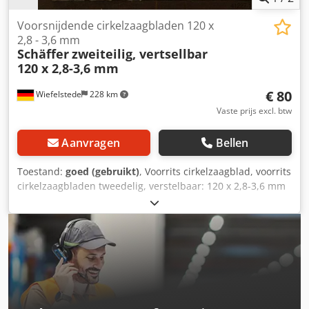
Voorsnijdende cirkelzaagbladen 120 x
2,8 - 3,6 mm
Schäffer
zweiteilig, vertsellbar
120 x 2,8-3,6 mm
€ 80
Wiefelstede
228 km
Vaste prijs excl. btw
Aanvragen
Bellen
Toestand:
goed (gebruikt)
, Voorrits cirkelzaagblad, voorrits
cirkelzaagbladen tweedelig, verstelbaar: 120 x 2,8-3,6 mm
Dsdpfx Aeb D I Dienzock voor het voorritsen van
plaatmaterialen, laminaat, ... voorzien van hardmetalen
tanden gewicht: 0,3 kg