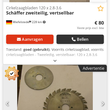
Cirkelzaagbladen 120 x 2.8-3.6
Schäffer
zweiteilig, vertsellbar
€ 80
Wiefelstede
228 km
Vaste prijs excl. btw
Aanvragen
Bellen
Toestand:
goed (gebruikt)
, Voorrits cirkelzaagblad, voorrits
cirkelzaagbladen - Tweeledig, verstelbaar: 120 x 2,8-3,6
mm Dodpfx Aeb D I Atsnzsck - Voor het voorritsen van
plaatmaterialen, laminaten, ... - Met hardmetaal bezet -
Advertentie
Gewicht: 0,3 kg