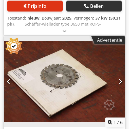
Prijsinfo
Bellen
Toestand:
nieuw
, Bouwjaar:
2025
, vermogen:
37 kW (50,31
pk)
, _____Schäffer-wiellader type 3650 met ROPS-
beschermingsbeugel voor de bestuurder Kubota-
dieselmotor D1803-CR-T3 Vermogen: 37 kW = 50 pk
Advertentie
Achtergewichtplaat Snelgang 20 km/u Hydraulische
gereedschapsvergrendeling Terugvalbeveiligingssysteem
Inclusief handleiding Dcedsx Evdvopfx Anzok Speciale
uitrusting: Koffer-gewicht 100 kg Hydraulische
aansluitingen met stekkerverbindingen
Verlichtingsinstallatie TÜV-goedkeuringsrapport voor
werkmachines (zelfrijdend < 25 km/u)
(Verlichtingsinstallatie conform StVZO vereist) Set
werklampen LED 800 lumen (2x voor en 1x achter)
Trekhaak met bout en bevestigingsogen Banden 15.0/55-17
AS, 6-gaats, ET -45 Opnameframe Euro-WS, hydraulische
vergrendeling Locatie: null
1
/
6