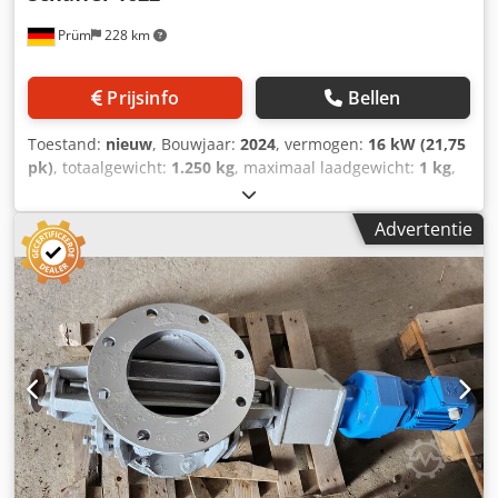
Prüm
228 km
Prijsinfo
Bellen
Toestand:
nieuw
, Bouwjaar:
2024
, vermogen:
16 kW (21,75
pk)
, totaalgewicht:
1.250 kg
, maximaal laadgewicht:
1 kg
,
bedrijfsklaar gewicht:
1.250 kg
, _____Schäffer-wiellader,
type 1622, met bestuurdersbeschermingsdak, Kubota-
Advertentie
dieselmotor D902, 16,2 kW = 22 pk, hydrostatische
vierwielaandrijving met bedieningspedaal, banden
23x8.50-12 AS, ET+60, originele Schäffer-assen,
gecombineerde oliekoeler, trommelrem als parkeerrem,
onderhoudsvrij scharnierende pendelas,
veiligheidssysteem (bestuurdersbeschermingsdak), led-
werkverlichting: 2 voor, 1 achter, parallelgeleiding, extra
hydraulisch ventiel, mechanische bediening,
werkhydrauliek 28 l/min, verstelbare stuurkolom,
draaiurenteller, tank- en temperatuurmeter, mechanische
handgashendel, stoelcontactschakelaar, snelwisselframe
SWH met hydraulische vergrendeling, speciale uitrusting,