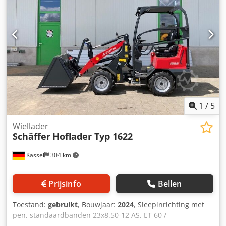
1
/
5
Wiellader
Schäffer
Hoflader Typ 1622
Kassel
304 km
Prijsinfo
Bellen
Toestand:
gebruikt
, Bouwjaar:
2024
, Sleepinrichting met
pen, standaardbanden 23x8.50-12 AS, ET 60 /
aanbouwframe voor wiellader-WS type SWH, hydraulische