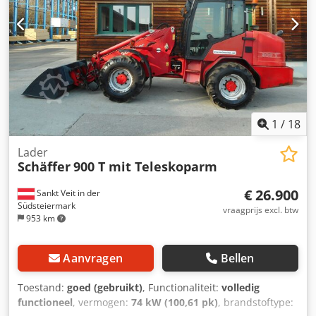
1
/
18
Lader
Schäffer
900 T mit Teleskoparm
€ 26.900
Sankt Veit in der
Südsteiermark
vraagprijs excl. btw
953 km
Aanvragen
Bellen
Toestand:
goed (gebruikt)
, Functionaliteit:
volledig
functioneel
, vermogen:
74 kW (100,61 pk)
, brandstoftype: