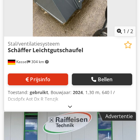
1
/
2
Stal/ventilatiesysteem
Schäffer
Leichtgutschaufel
Kassel
304 km
Prijsinfo
Bellen
Toestand:
gebruikt
, Bouwjaar:
2024
, 1,30 m, 640 l /
Dcsdpfx Aot Dx R Tenzjk
Advertentie