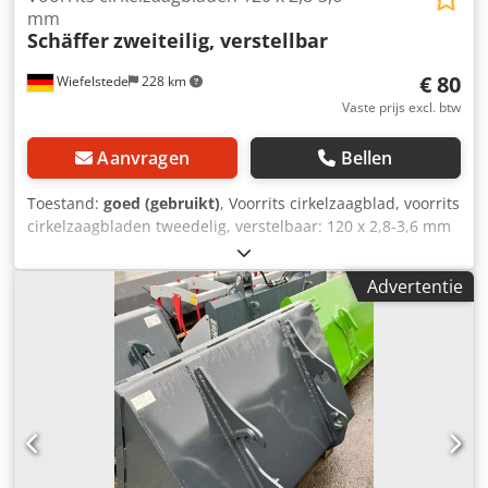
mm
Schäffer
zweiteilig, verstellbar
€ 80
Wiefelstede
228 km
Vaste prijs excl. btw
Aanvragen
Bellen
Toestand:
goed (gebruikt)
, Voorrits cirkelzaagblad, voorrits
cirkelzaagbladen tweedelig, verstelbaar: 120 x 2,8-3,6 mm
Dsdpfx Ajb D I Dzsnzeck voor: voorritsen van
plaatmateriaal, laminaat, ... met hardmetalen inzet
Advertentie
gewicht: 0,3 kg