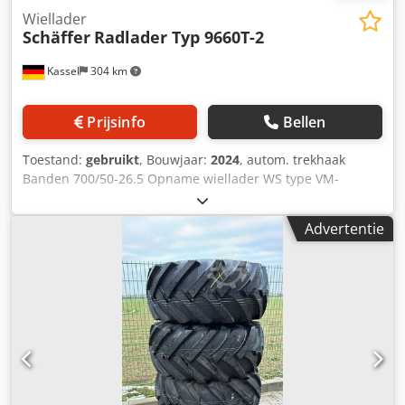
Wiellader
Schäffer
Radlader Typ 9660T-2
Kassel
304 km
Prijsinfo
Bellen
Toestand:
gebruikt
, Bouwjaar:
2024
, autom. trekhaak
Banden 700/50-26.5 Opname wiellader WS type VM-
opname voor 9660 T / Ombouwonderdelen vreemde
apparaten Deutz-motor 204 pk SDCT-transmissie 40 km/u /
Advertentie
Rijpedaalregeling incl. handgas vergrendelingspositie
elektrisch voor extra regelventiel / Centrale
smeerinstallatie Dcjdpfx Anst Dxnrszok