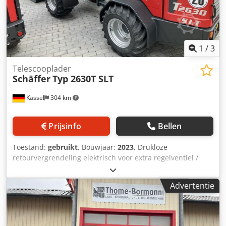
1
/
3
Telescooplader
Schäffer
Typ 2630T SLT
Kassel
304 km
Prijsinfo
Bellen
Toestand:
gebruikt
, Bouwjaar:
2023
, Drukloze
retourvergrendeling elektrisch voor extra regelventiel /
Extra regelventiel elektrisch bedienbaar via joystick
Verlichtingsinstallatie / LED werklampen achter
Advertentie
Standaardbanden 31x15.5-15 Hoflader-WS opname / SWH
lichtmateriaalschep 1 Dcsdpfjttv Iusx Anzok