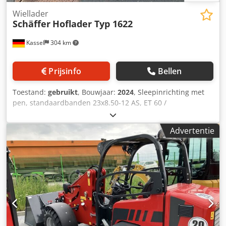
Wiellader
Schäffer
Hoflader Typ 1622
Kassel
304 km
Prijsinfo
Bellen
Toestand:
gebruikt
, Bouwjaar:
2024
, Sleepinrichting met
pen, standaardbanden 23x8.50-12 AS, ET 60 /
aanbouwframe voor wiellader-WS type SWH, hydraulische
lichtgoedbak mini, rechthoekig 0,90 m / 315 l met
Advertentie
bestuurdersbeschermdak, Kubota dieselmotor D902 16,2
kW = 22 pk, First Edition uitrusting. Dsdpfsrxr N Usx Anzock