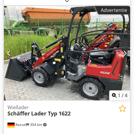
lichtgoedbak mini, rechthoekig 0,90 m / 315 l met
Advertentie
bestuurdersbeschermdak, Kubota dieselmotor D902 16,2
kW = 22 pk, First Edition uitrusting. Dcodpfx Ajtvf Raonzjk
1
/
4
Wiellader
Schäffer
Lader Typ 1622
Kassel
304 km