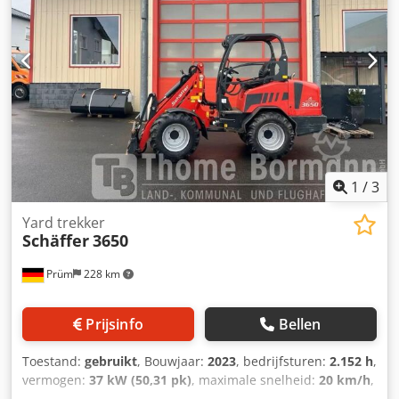
1
/
3
Yard trekker
Schäffer
3650
Prüm
228 km
Prijsinfo
Bellen
Toestand:
gebruikt
, Bouwjaar:
2023
, bedrijfsturen:
2.152 h
,
vermogen:
37 kW (50,31 pk)
, maximale snelheid:
20 km/h
,
Bedrijfstijden: 2152; voorzien van ROPS-