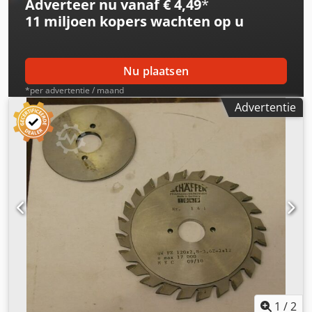
Adverteer nu vanaf € 4,49
*
11 miljoen kopers
wachten op u
Nu plaatsen
*per advertentie / maand
Advertentie
1
/
2