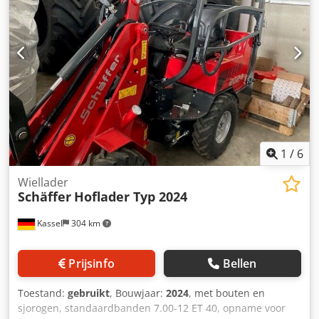
1
/
6
Wiellader
Schäffer
Hoflader Typ 2024
Kassel
304 km
Prijsinfo
Bellen
Toestand:
gebruikt
, Bouwjaar:
2024
, met bouten en
sjorogen, standaardbanden 7.00-12 ET 40, opname voor