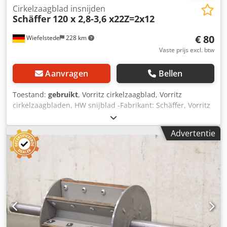
Cirkelzaagblad insnijden
Schäffer
120 x 2,8-3,6 x22Z=2x12
€ 80
Wiefelstede
228 km
Vaste prijs excl. btw
Aanvragen
Bellen
Toestand:
gebruikt
, Vorritz cirkelzaagblad, Vorritz
cirkelzaagbladen, HW snijblad -Fabrikant: Schäffer, Vorritz
cirkelzaagbladen HW snijmes 2-delig, verstelbaar -Type:
120 x 2,8-3,6 x22Z=2x12 -Aantal: 9x snijbladen beschikbaar
Advertentie
-Prijs: per stuk Dcedeuvaaaspfx Anzjk -Afmetingen doos:
225/220/H10 mm -Gewicht: 0,3 kg/stuk