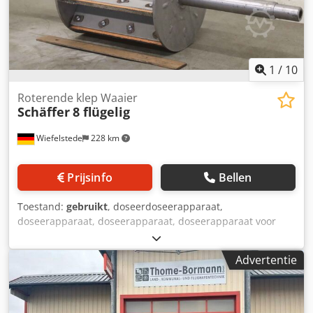
1
/
10
Roterende klep Waaier
Schäffer
8 flügelig
Wiefelstede
228 km
Prijsinfo
Bellen
Toestand:
gebruikt
, doseerdoseerapparaat,
doseerapparaat, doseerapparaat, doseerapparaat voor
schroeftransporteur, schroeftransporteur, transportband,
transporttechniek, buisvormige schroeftransporteur -
Advertentie
Schoepenwiel: voor doseerschroef, 8-bladig -Vleugelwiel: Ø
200 x 220 mm, afmetingen zie foto's -afmeting totaal:
625/200/H200 mm Dcodpfsl A Azcsx Anzsk -Gewicht: 12,1
kg