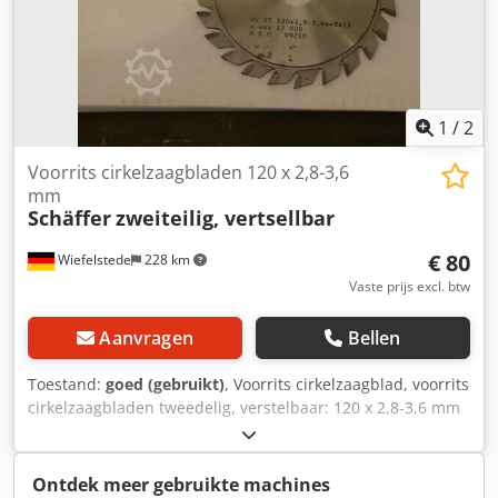
1
/
2
Voorrits cirkelzaagbladen 120 x 2,8-3,6
mm
Schäffer
zweiteilig, vertsellbar
€ 80
Wiefelstede
228 km
Vaste prijs excl. btw
Aanvragen
Bellen
Toestand:
goed (gebruikt)
, Voorrits cirkelzaagblad, voorrits
cirkelzaagbladen tweedelig, verstelbaar: 120 x 2,8-3,6 mm
voor het voorritsen van plaatmaterialen, laminaat, ...
voorzien van hardmetalen tanden Dedpsb D I A Hjfx
Anzeck gewicht: 0,3 kg
Ontdek meer gebruikte machines