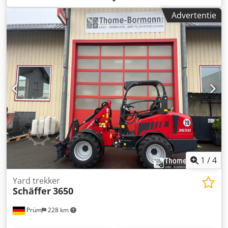
beschermingsframe voor de bestuurder. Kubota-
Advertentie
dieselmotor D1703M-DI, 18 kW = 25 pk. Achtergewicht-
eindplaat, hydraulische gereedschapsvergrendeling,
steunsysteem, hydraulische snelgang 20 km/u. Inclusief
bedieningshandleiding. Dodpfxszp Anao Anzock Extra
uitrusting: Koffergewicht 95 kg. Hydraulische
aansluitingen, uitgevoerd als steekkoppelingen.
Voorbereiding voor verlichtingsinstallatie – compleet.
Stuurkolom voor verlichting. Kabels naar achteren voor
achterlichten. Werklampenset LED, 800 lumen (2x voor en
1x achter). Trekhaak met bout en spanogen.
Standaardbanden: 10.0/75-15.3 AS ET -40. Opnameframe
Euro-WS. Hydraulische vergrendeling. Locatie: null.
1
/
4
Yard trekker
Schäffer
3650
Prüm
228 km