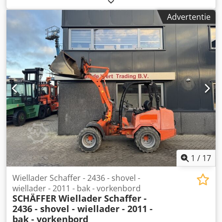
beschermingsbeugel voor de bestuurder; Kubota-
Advertentie
dieselmotor D1803-CR-T; 37 kW = 50 pk; achtergewicht-
eindplaat; snelle versnelling 20 km/u; hydraulische
gereedschapsvergrendeling; veiligheidssysteem; speciale
uitrusting; achteras met verbrede spatborden;
ballastgewicht 100 kg; banden 15.0/55-17 AS, 6-gaats, ET
-45; tandwielpomp, versterkt, 19 ccm (vereist een 37 kW-
motor); set werklampen, LED, 800 lumen (2x voor en 1x
achter); opnameframe, Euro-W; hydraulische
vergrendeling; sleepinrichting met bout en sjorogen;
opslaglocatie: HIS Hanau. Dcsdpfsxmrvusx Anzjk
1
/
17
Wiellader Schaffer - 2436 - shovel -
wiellader - 2011 - bak - vorkenbord
SCHÄFFER
Wiellader Schaffer -
2436 - shovel - wiellader - 2011 -
bak - vorkenbord