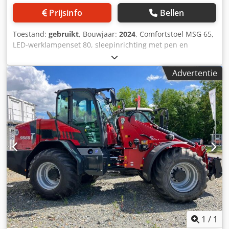
Prijsinfo
Bellen
Toestand:
gebruikt
, Bouwjaar:
2024
, Comfortstoel MSG 65,
LED-werklampenset 80, sleepinrichting met pen en
sjorogen, standaardbanden 23x8.50-12 AS, ET 60
aanbouwframe / yard loader-werktuigopname type SWH
Advertentie
hydraulische lichtgoedschep mini, hoekig 0,90 m, 315 l met
bestuurdersbeschermdak K Dcodpfxjtt Ap Tj Anzok
1
/
1