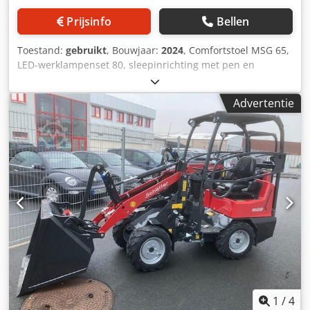
Prijsinfo
Bellen
Toestand:
gebruikt
, Bouwjaar:
2024
, Comfortstoel MSG 65,
LED-werklampenset 80, sleepinrichting met pen en
sjorogen, standaardbanden 23x8.50-12 AS, ET 60
aanbouwframe / yard loader-werktuigopname type SWH
Advertentie
hydraulische lichtgoedschep mini, hoekig 0,90 m, 315 l met
bestuurdersbeschermdak K Dsdpfxetvf Rdo Anzsck
1
/
4