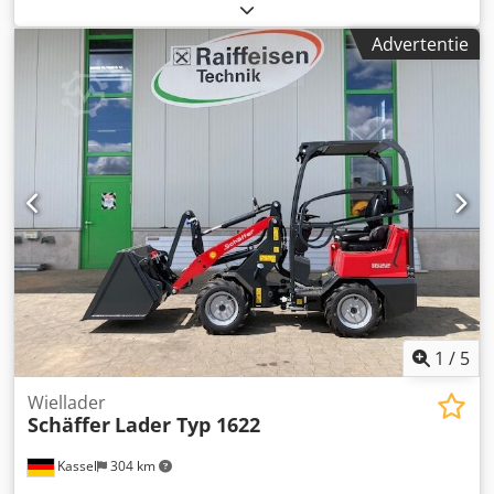
Hoflader-WS SWH / type SWH, hydraulische vergrendeling
dubbelwerkend met ROPS-veiligheidsdak, Kubota
Advertentie
dieselmotor / D1105, hydraulische werktuigvergrendeling,
contragewicht 73 kg, LED werklamp / achteraan Dsdpjtpgr
Iefx Anzjck
1
/
5
Wiellader
Schäffer
Lader Typ 1622
Kassel
304 km