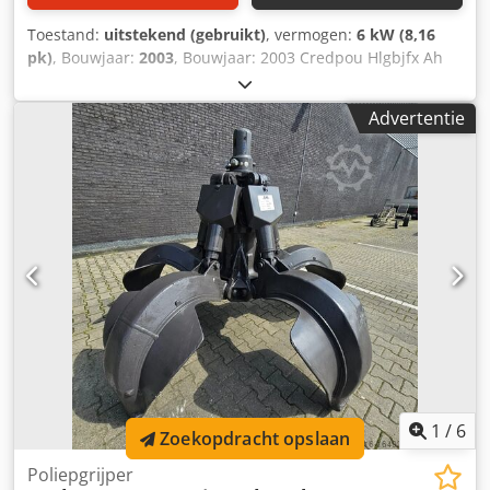
Toestand:
uitstekend (gebruikt)
, vermogen:
6 kW (8,16
pk)
, Bouwjaar:
2003
, Bouwjaar: 2003 Credpou Hlgbjfx Ah
Dof Technische staat: zeer goed Optische staat: zeer goed
Schade: geen Neem contact op met Ferdinand Pater voor
Advertentie
meer informatie.
1
/
6
Zoekopdracht opslaan
Poliepgrijper