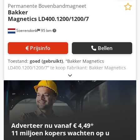
Permanente Bovenbandmagneet
Bakker
Magnetics
LD400.1200/1200/7
Soerendonk
95 km
Prijsinfo
Bellen
Toestand:
goed (gebruikt)
, “Bakker Magnetics
LD400.1200/1200/7” te koop Fabrikant: Bakker Magnetics
Type: LD400.1200/1200/7 Magneet L x B x H: (1.200 +
1.200=) 2.400 x 1.200 x 400mm. (130mm. Transport
magneet) AA.: Ca. 3.050mm. Bandbreedte: 1.400mm.
Gewicht: 4.850 KG. Bouwjaar: 2019 Crjdpow R N Udofx Ah
Dof
Adverteer nu vanaf € 4,49
*
11 miljoen kopers
wachten op u