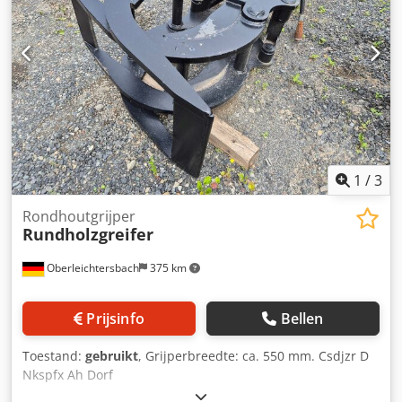
Codpfszncqrjx Ah Derf
1
/
3
Rondhoutgrijper
Rundholzgreifer
Oberleichtersbach
375 km
Prijsinfo
Bellen
Toestand:
gebruikt
, Grijperbreedte: ca. 550 mm. Csdjzr D
Nkspfx Ah Dorf