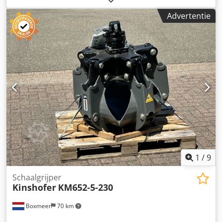
Bouwjaar: 2003 Serienummer: 9334 Afmetingen LxBxH
Advertentie
(mm): 2950 x 2300 x 3650 Gewicht (kg) ca.: 4300 Aantal op
voorraad: 1 Inhoud (m3): 6,7 Gemaakt in: Nederland
Csdpfx Ahezcxf Nj Dorf Opmerkingen: Net gebruikte
mechanische grijper
1
/
9
Schaalgrijper
Kinshofer
KM652-5-230
Boxmeer
70 km