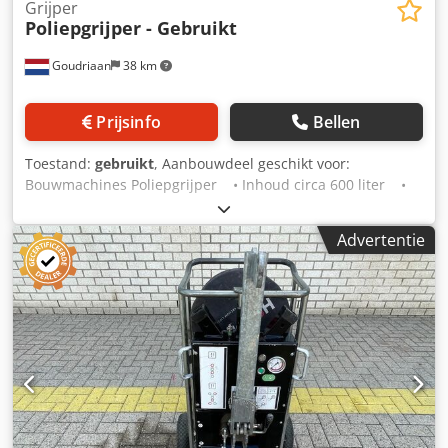
Grijper
Poliepgrijper - Gebruikt
Goudriaan
38 km
Prijsinfo
Bellen
Toestand:
gebruikt
, Aanbouwdeel geschikt voor:
Bouwmachines Poliepgrijper • Inhoud circa 600 liter •
Voorzien van 5 schalen Staat: Gebruikt Credpfx Ahozqy N
Ro Djf
Advertentie