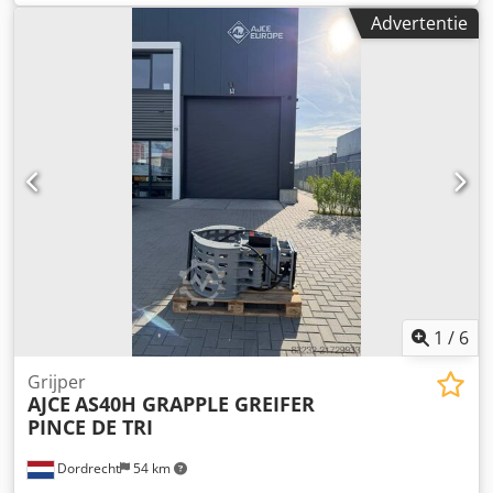
laadruimte: 120 x 80 x 60 cm CE-markering: ja Staat
Advertentie
Algemene staat: zeer goed Technische staat: zeer goed
Optische staat: zeer goed Crjdjy Atz Tjpfx Ah Dof
Aanvullende informatie Geschikt voor de volgende
machines: 2-5 Leveringsvoorwaarden: EXW Werkdruk: 160-
200 bar Benodigde hydraulische doorstroming: 30 l/min
Productieland: KR Aanvullende informatie Neem contact
op met Ö. Inalkac voor meer informatie.
1
/
6
Grijper
AJCE
AS40H GRAPPLE GREIFER
PINCE DE TRI
Dordrecht
54 km