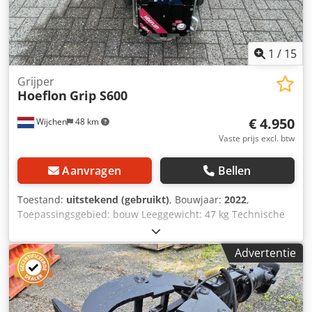
1
/
15
Grijper
Hoeflon
Grip S600
€ 4.950
Wijchen
48 km
Vaste prijs excl. btw
Aanvragen
Bellen
Toestand:
uitstekend (gebruikt)
, Bouwjaar:
2022
,
Toepassingsgebied: bouw Leeggewicht: 47 kg Technische
staat: zeer goed Visuele staat: zeer goed
Leveringsvoorwaarden: EXW Productieland: NL Neem
Advertentie
contact op met Vink Machinery voor meer informatie.
Hoeflon Grip S600 * 2022 * Batterijvoeding (12 V) *
Afstandsbediening * Traploze draaiing * Draagvermogen:
600 kg * Kantelhoek: 90° in 6 stappen * Gewicht: 70 kg