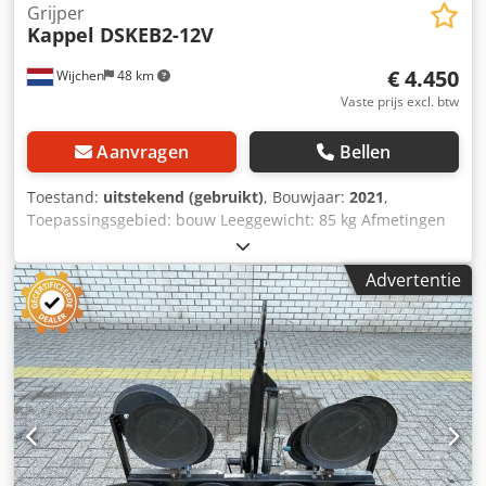
Grijper
Kappel DSKEB2-12V
€ 4.450
Wijchen
48 km
Vaste prijs excl. btw
Aanvragen
Bellen
Toestand:
uitstekend (gebruikt)
, Bouwjaar:
2021
,
Toepassingsgebied: bouw Leeggewicht: 85 kg Afmetingen
laadruimte: 136 x 65 x 110 cm CE-markering: ja
Crsdpfxezlxuhe Ah Djf Technische staat: zeer goed Visuele
Advertentie
staat: zeer goed Leveringsvoorwaarden: EXW
Productieland: DE Neem contact op met Vink Machinery
voor meer informatie. Kappel stofzuiger DSKEB2-12V *
Bouwjaar 2021 * 12-volt accu * Dubbel zuigsysteem *
Geïntegreerde lader * Draagvermogen: 600 kg * 360°
draaibaar * 90° kantelbaar * Eigen gewicht: 85 kg