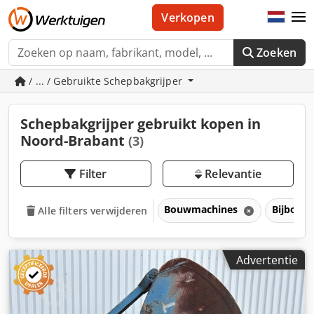
Verkopen
Zoeken
/ ... / Gebruikte Schepbakgrijper
Schepbakgrijper gebruikt kopen in
Noord-Brabant
(3)
Filter
Relevantie
Bouwmachines
Bijbouw
Alle filters verwijderen
Advertentie