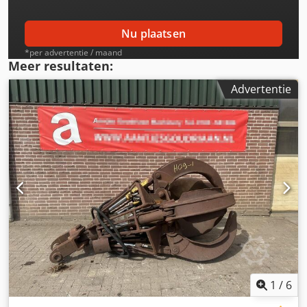
Nu plaatsen
*per advertentie / maand
Meer resultaten:
Advertentie
1
/
6