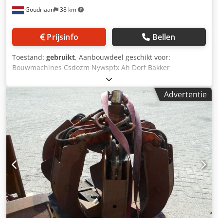
Goudriaan
38 km
Prijsinfo
Bellen
Toestand:
gebruikt
, Aanbouwdeel geschikt voor:
Bouwmachines Csdozm Nywspfx Ah Dorf Bakker
schalenknijper • Schaalbreedte 800 mm • Zo uit het
werk Staat: Gebruikt
Advertentie