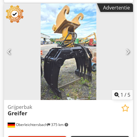
Advertentie
1
/
5
Grijperbak
Greifer
Oberleichtersbach
375 km