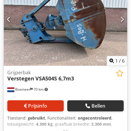
1
/
6
Grijperbak
Verstegen
VSA504S 6,7m3
Boxmeer
70 km
Prijsinfo
Bellen
Toestand:
gebruikt
, Functionaliteit:
ongecontroleerd
,
totaalgewicht:
4.300 kg
, graafbak breedte:
2.300 mm
,
Bouwjaar:
2003
, Merk: Verstegen Grijpers Model: VSAC504S