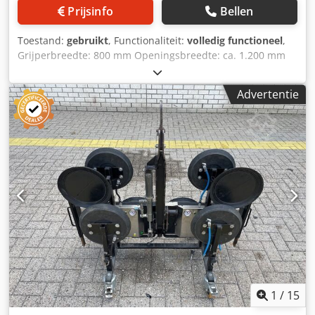
Prijsinfo
Bellen
Toestand:
gebruikt
, Functionaliteit:
volledig functioneel
,
Grijperbreedte: 800 mm Openingsbreedte: ca. 1.200 mm
Crsdpfjzr D I Tsx Ah Dsf voorzien van een
snelwisselsysteem
Advertentie
1
/
15