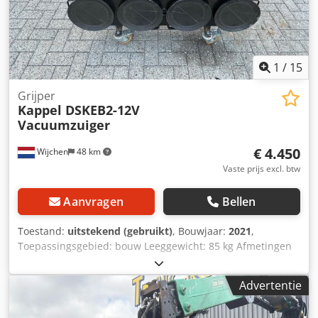
1
/
15
Grijper
Kappel DSKEB2-12V
Vacuumzuiger
€ 4.450
Wijchen
48 km
Vaste prijs excl. btw
Aanvragen
Bellen
Toestand:
uitstekend (gebruikt)
, Bouwjaar:
2021
,
Toepassingsgebied: bouw Leeggewicht: 85 kg Afmetingen
laadruimte: 135 x 65 x 110 cm Credpfszlxm Rjx Ah Djf CE-
markering: ja Technische staat: zeer goed Visuele staat:
Advertentie
zeer goed Leveringsvoorwaarden: EXW Productieland: DE
Neem contact op met Vink Machinery voor meer