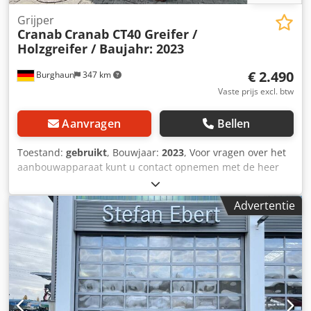
Grijper
Cranab
Cranab CT40 Greifer /
Holzgreifer / Baujahr: 2023
€ 2.490
Burghaun
347 km
Vaste prijs excl. btw
Aanvragen
Bellen
Toestand:
gebruikt
, Bouwjaar:
2023
, Voor vragen over het
aanbouwapparaat kunt u contact opnemen met de heer
Herden (via tel. ). Credpfx Ahozqi Sne Def Cranab CT40
grijper / houtgrijper / bouwjaar: 2023 / zeer goede staat /
Advertentie
op voorraad en direct leverbaar Prijs: € 2.490,00 netto / €
2.963,10 bruto Maximale werkdruk: 25 MPa Gewicht: 250
kg Afmetingen: Oppervlak – van punt tot punt: 0,40 m²
Maximale grijpbreedte: 1978 mm Minimale grijpdiameter:
129 mm Grijperbreedte: 499 mm Hoogte – maximale
grijpbreedte: 885 mm Hoogte – van punt tot punt: 1065
mm Kracht aan de punt: Maximale grijpbreedte: 16,2 kN