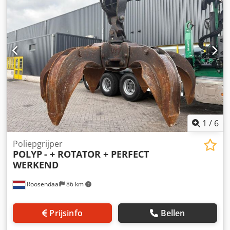
informatie. Kappel stofzuiger DSKEB2-12V * Bouwjaar 2021
* 12-volt accu * Dubbel zuigsysteem * Geïntegreerde
oplader * Draagvermogen: 600 kg * 360° draaibaar * 90°
kantelbaar * Eigen gewicht: 85 kg
1
/
6
Poliepgrijper
POLYP
- + ROTATOR + PERFECT
WERKEND
Roosendaal
86 km
Prijsinfo
Bellen