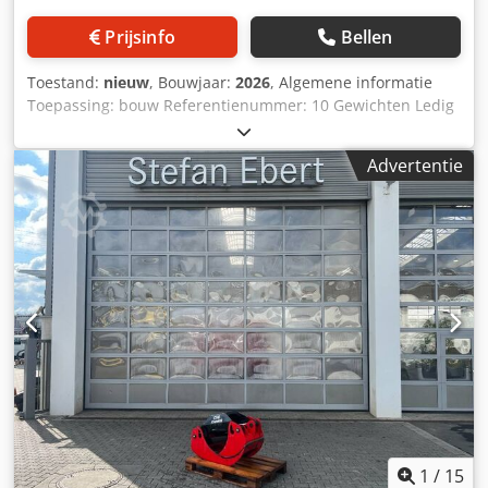
Prijsinfo
Bellen
Toestand:
nieuw
, Bouwjaar:
2026
, Algemene informatie
Toepassing: bouw Referentienummer: 10 Gewichten Ledig
gewicht: 430 kg Functioneel Afmetingen laadruimte: 120 x
80 x 60 cm CE-markering: ja Staat Crodpey Dfyqefx Ah Def
Advertentie
Algemene staat: zeer goed Technische staat: zeer goed
Optische staat: zeer goed Aanvullende informatie Geschikt
voor de volgende machines: 4-9 ton
Leveringsvoorwaarden: EXW Werkdruk: 150-200 bar
Vereiste hydraulische doorstroming: 50 l/min
Productieland: KR Aanvullende informatie Neem contact
op met Ö. Inalkac voor meer informatie.
1
/
15