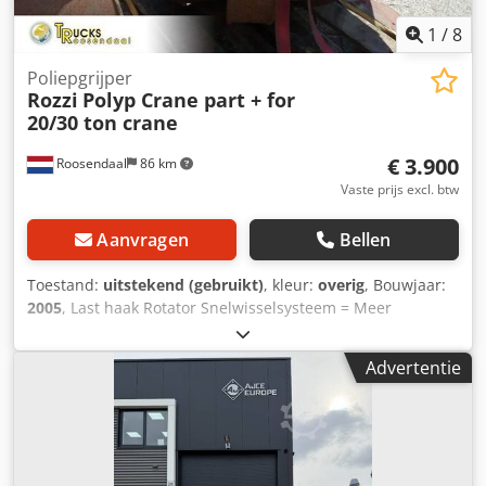
1
/
8
Poliepgrijper
Rozzi
Polyp Crane part + for
20/30 ton crane
€ 3.900
Roosendaal
86 km
Vaste prijs excl. btw
Aanvragen
Bellen
Toestand:
uitstekend (gebruikt)
, kleur:
overig
, Bouwjaar:
2005
, Last haak Rotator Snelwisselsysteem = Meer
informatie = Afmetingen (LxB): 104 x 48 cm Technische
staat: zeer goed Optische staat: zeer goed Crjdpfoymqmtjx
Advertentie
Ah Def = Bedrijfsinformatie = Heeft u vragen of suggesties?
Neem dan gerust contact met ons op. Wij garanderen een
antwoord binnen 8 uur. Prijzen zijn exclusief btw. Aan de
verstrekte informatie kunnen geen rechten worden
ontleend. Telefoonnummer kantoor: Mobiel: Nederlands -