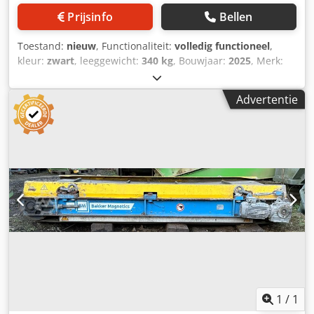
Prijsinfo
Bellen
Toestand:
nieuw
, Functionaliteit:
volledig functioneel
,
kleur:
zwart
, leeggewicht:
340 kg
, Bouwjaar:
2025
, Merk:
Kinshofer Model: KM652-5-230 Codpfx Ajwwr Iboh Dorf
Bouwjaar: Ongebruikt, 2025 Serienummer: LG14540
Advertentie
Afmetingen LxBxH (mm): 900 x 900 x 980 Gewicht (kg) ca.:
340 Aantal op voorraad: 1 Capaciteit (kg): 2000 (230 ltr)
Geschikt voor: Kraan Max. werkdruk (bar): 260 Gemaakt in:
Duitsland Opmerkingen: Ongebruikt, CE-goedgekeurd met
documentatie, oliedoorstroming 25-75 ltr/min
1
/
1