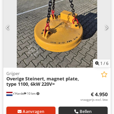
1
/
6
Grijper
Overige
Steinert, magnet plate,
type 1100, 6kW 220V=
€ 4.950
t'Harde
10 km
vraagprijs excl. btw
Aanvragen
Bellen