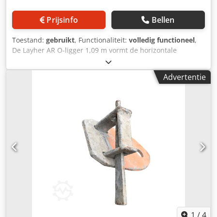
snel verzonden worden naar klanten over de hele wereld.
Ophalen bij ons magazijn is uiteraard ook mogelijk. Wil je
Prijsinfo
Bellen
grotere partijen bestellen of combineren met andere
Layher onderdelen zoals consoles, liggers of staanders?
Toestand:
gebruikt
, Functionaliteit:
volledig functioneel
,
Vraag gerust een scherpe offerte op maat aan.
De Layher AR O-ligger 1,09 m vormt de horizontale
verbinding tussen de staanders van een Layher Allround-
steiger. De ligger draagt de vloerdelen en zorgt voor
Advertentie
stabiliteit en stevigheid in de constructie. Cedpow Ei R Ajfx
Ai Djrf Dankzij de spiekopverbinding is montage snel en
veilig uit te voeren: één slag met de hamer en de ligger zit
muurvast. De lengte van 1,09 meter maakt deze variant
bijzonder geschikt voor smalle gevels, traptorens en
renovatiesteigers waar langere liggers niet passen. Deze
gebruikte liggers zijn technisch gecontroleerd en nog
volledig inzetbaar. Ze kunnen lichte gebruikssporen of
verkleuringen vertonen, maar zijn verder in goede staat —
een duurzame en voordelige keuze voor zowel
professionals als verhuurbedrijven. Toepassing Renovatie-
en gevelsteigers Binnensteigers of traptorens
Steigerconstructies met beperkte ruimte Combinatie met
Layher Allround-staanders en vloerdelen
1
/
4