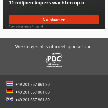
11 miljoen kopers
wachten op u
is een voorbeeldfoto
Nu plaatsen
*per advertentie / maand
Werktuigen.nl is officieel sponsor van:
+49 201 857 861 80
+49 201 857 861 80
+49 201 857 861 80