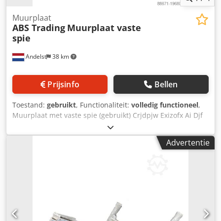
Muurplaat
ABS Trading
Muurplaat vaste
spie
Andelst
38 km
Prijsinfo
Bellen
Toestand:
gebruikt
, Functionaliteit:
volledig functioneel
,
Muurplaat met vaste spie (gebruikt) Crjdpjw Exizofx Ai Djf
Deze gebruikte muurplaat met vaste spie is een essentieel
onderdeel voor het veilig verankeren van gevelsteigers aan
Advertentie
een gebouw of muur. De muurplaat wordt stevig aan de
gevel bevestigd en vormt samen met een steigerbuis en
koppeling een betrouwbare verbinding die voorkomt dat
de steiger omvalt of verschuift. Ondanks dat dit product
gebruikt is, verkeert het in goede technische staat en is het
nog uitstekend inzetbaar voor professioneel gebruik op
bouwplaatsen. Ideaal voor aannemers, steigerbouwers en
verhuurbedrijven die op zoek zijn naar betaalbare,