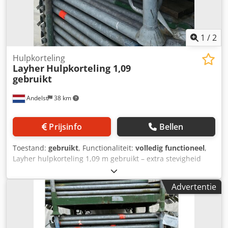
duurzaam Aansluiting: Met vaste rozetten voor snelle
koppeling Conditie: Gebruikt, functioneel gecontroleerd,
met normale gebruikssporen Let op: alleen voor export
1
/
2
Hulpkorteling
Layher
Hulpkorteling 1,09
gebruikt
Andelst
38 km
Prijsinfo
Bellen
Toestand:
gebruikt
, Functionaliteit:
volledig functioneel
,
Layher hulpkorteling 1,09 m gebruikt – extra stevigheid
voor je Allround steiger Deze gebruikte Layher AR
hulpkorteling van 1,09 meter is een origineel onderdeel
Advertentie
van het Layher Allround steigersysteem. De hulpkorteling
wordt ingezet als horizontale of diagonale versteviging en
draagt bij aan de stabiliteit en veiligheid van de
steigerconstructie. Het gaat om een gebruikte uitvoering,