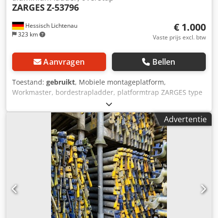
ZARGES
Z-53796
€ 1.000
Hessisch Lichtenau
323 km
Vaste prijs excl. btw
Aanvragen
Bellen
Toestand:
gebruikt
, Mobiele montageplatform,
Workmaster, bordestrapladder, platformtrap ZARGES type
Z-53796 Aluminiumladder, overgangsladder Bouwjaar
2016 Platformhoogte ca. 45 / 73 / 1000 mm
Advertentie
Platformafmeting 1700 x 600 mm - 3 treden + platform -
Aluminiumconstructie - Trap opklapbaar met 200 mm
diepe treden en antislip oppervlak - Platform met antislip
oppervlak - Verrijdbaar op bokwielen, 4 bokwielen met
vergrendeling - Neermechanisme aan de zijkant als
centrale rem - Montageplatform opklapbaar,
demonteerbaar voor transport Benodigde ruimte L / B / H
2600 x 740 x 1940 mm Transportafmeting L / B / H 2000 x
950 x 670 mm Csdpfxeznrqus Ai Dorf Gewicht 54 kg Zeer
goede staat, als nieuw