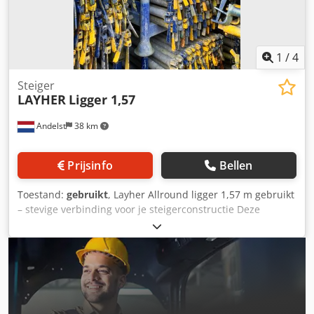
1
/
4
Steiger
LAYHER
Ligger 1,57
Andelst
38 km
Prijsinfo
Bellen
Toestand:
gebruikt
, Layher Allround ligger 1,57 m gebruikt
– stevige verbinding voor je steigerconstructie Deze
gebruikte Layher Allround ligger van 1,57 meter is een
essentieel onderdeel binnen het modulaire Layher
steigersysteem. De ligger zorgt voor een sterke horizontale
verbinding tussen staanders, waardoor de steiger zijn
stabiliteit en draagkracht behoudt. Crsdpfx Aew Db Nbsi
Dsf De gebruikte uitvoering is technisch volledig in orde en
vormt een betaalbaar alternatief voor nieuw materiaal,