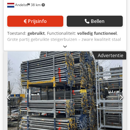
Andelst
38 km
verzinkt staal, bestand tegen intensief gebruik • Perfect
voor hoogtecorrectie en nivellering • Grove schroefdraad
voor snelle, nauwkeurige afstelling • Uitstekende prijs-
Prijsinfo
Bellen
kwaliteitverhouding t.o.v. nieuw materiaal _____
Internationale handel via BuildingEquipment.eu Onze
Toestand:
gebruikt
, Functionaliteit:
volledig functioneel
,
gebruikte voetspindels zijn niet alleen geschikt voor
Grote partij gebruikte steigerbuizen – zware kwaliteit staal
Nederlandse klanten, maar worden ook wereldwijd
– diverse lengtes op voorraad Partij gebruikte stalen
geleverd door ons. Unieke aspecten: • Levering wereldwijd:
steigerbuizen met standaard diameter van 48,3 mm, direct
per pallet, container of transporteur • Volledige
Advertentie
beschikbaar uit voorraad. De buizen zijn afkomstig uit de
exportdocumentatie & bulkoffertes beschikbaar Csdjw
professionele verhuur en zijn geschikt voor o.a.
Ddavspfx Ai Djrf • Combineerbaar met steigerframes,
steigerbouw, tijdelijke constructies, hekwerken,
consoles, liggers en meer
ondersteuning, evenementenbouw of doe-het-zelf
toepassingen. Het gaat om stevige, industriële buizen van
verzinkt staal, met normale gebruikssporen maar in
technisch goede staat. Diverse lengtes op voorraad,
waaronder populaire maten als 1,00 – 2,00 – 3,00 – 4,00 –
5,00 en 6,00 meter. Specificaties: Type: gebruikte
steigerbuis / bouwbuis Diameter: 48,3 mm Codpow
Niubefx Ai Derf Materiaal: verzinkt staal (geschikt voor
buitengebruik) Staat: gebruikt, met gebruikssporen,