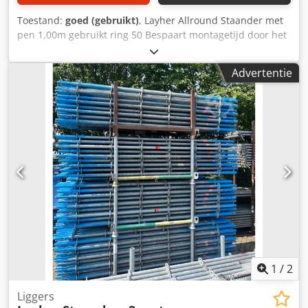
Toestand:
goed (gebruikt)
, Layher Allround Staander met
pen 1,00m gebruikt ring 50 Bespaart montagetijd door het
ringsysteem en maatvastheid van onderdelen. Stevig en
betrouwbaar: Gemaakt van hoogwaardig staal voor
Advertentie
maximale stabiliteit. Grote veelzijdigheid: Geschikt voor
hoge steigerconstructies en diverse toepassingen.
Duurzaam ontwerp: Bestand tegen intensief gebruik en
zware belastingen. Cjdpfxow Ei Rie Ai Dorf Veiligheid
gegarandeerd: Voldoet aan de strengste veiligheidseisen.
Het Allround systeem voor alle steigertoepassingen!
1
/
2
Liggers