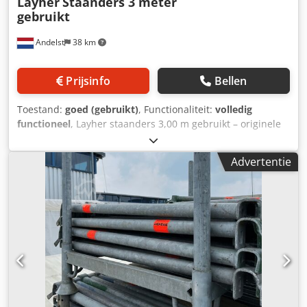
Layher
Staanders 3 meter
gebruikt
Andelst
38 km
Prijsinfo
Bellen
Toestand:
goed (gebruikt)
, Functionaliteit:
volledig
functioneel
, Layher staanders 3,00 m gebruikt – originele
Allround staanders voor systeemsteigers Deze gebruikte
Layher staanders van 3,00 meter zijn originele onderdelen
Advertentie
van het Layher Allround steigersysteem. De staanders
vormen de verticale basis van je steigerconstructie en zijn
geschikt voor vrijwel elk type bouwproject, van nieuwbouw
tot renovatie. De staanders zijn voorzien van de bekende
rozet op vaste intervallen, waardoor je ze snel en veilig
kunt koppelen met liggers, schoren of consoles. Ondanks
gebruikssporen verkeren ze in goede technische staat en
zijn ze direct inzetbaar. 🔧 Specificaties Lengte: 3,00 meter
Type: Layher Allround systeemstaander Crsdpfxsw Nh U To
Ai Dof Materiaal: Verzinkt staal – weerbestendig en