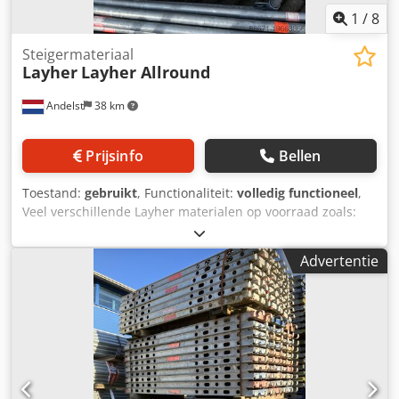
1
/
8
Steigermateriaal
Layher
Layher Allround
Andelst
38 km
Prijsinfo
Bellen
Toestand:
gebruikt
, Functionaliteit:
volledig functioneel
,
Veel verschillende Layher materialen op voorraad zoals:
Layher AR Hulpkorteling 1,40m gebruikt Layher AR O-ligger
2,57m.gebruikt Layher AR O-ligger 1,40 meter gebruikt
Advertentie
Layher AR Hulpkorteling 1,09m. gebruikt Layher AR O-
ligger 2,07m. gebruikt Layher AR O-roostervloer
2,07x0,32m. gebruikt Layher AR Hulpkorteling verl. 1,57
-0,00/0,80m. gebruikt Layher AR O-ligger 1,40 meter
gebruikt Layher AR Staander met pen 4,00m gebruikt
Layher AR Hulpkorteling verl. 1,57 -0,00/0,60m. gebruikt
Layher AR Hulpkorteling 1,40m gebruikt Layher AR
Hulpkorteling 1,57m. gebruikt Layher AR Staander met pen