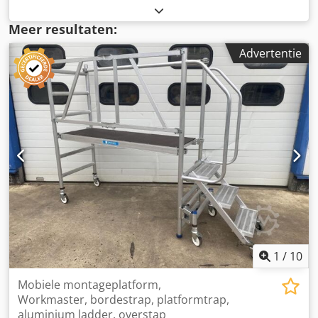
Twee Platform hoogtes: ~1.29 meter ~2.29 meter Met
handleiding. Crsdpfx Aisxiv Hij Djf Uitsluitend voor binnen
Meer resultaten:
gebruik. Max 250Kg per werkvloer.
Advertentie
1
/
10
Mobiele montageplatform,
Workmaster, bordestrap, platformtrap,
aluminium ladder, overstap