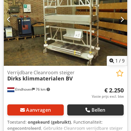
1
/
9
Verrijdbare Cleanroom steiger
Dirks klimmaterialen BV
€ 2.250
Eindhoven
76 km
Vaste prijs excl. btw
Aanvragen
Bellen
Toestand:
ongekeurd (gebruikt)
, Functionaliteit:
ongecontroleerd
, Gebruikte Cleanroom verrijdbare steiger