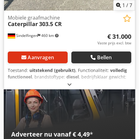
1
/
7
Mobiele graafmachine
Caterpillar
303.5 CR
€ 31.000
Sindelfingen
460 km
Vaste prijs excl. btw
Aanvragen
Bellen
Toestand:
uitstekend (gebruikt)
, Functionaliteit:
volledig
functioneel
, brandstoftype:
diesel
, bedrijfsklaar gewicht:
3.580 kg
, Bouwjaar:
2020
, bedrijfsturen:
2.434 h
,
Uitrusting:
rubberen rupsbanden
, * 2.434 uur * Motor: Cat
C1.7 * Motorvermogen: 24,8 kW * Emissieniveau: EU-
niveau V * Bedrijfsgewicht: 3.580 kg Dcjdpfozrthvox Acyjk *
Afmetingen (transportlengte: 4.800 mm –
transportbreedte: 1.780 mm – transporthoogte: 2.480 mm)
* Korte draaicirkel (ECR – Extended Compact Radius) *
Proportionele extra hydrauliek * Snelwisselsysteem
Adverteer nu vanaf € 4,49
*