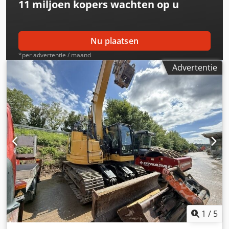
11 miljoen kopers
wachten op u
Nu plaatsen
*per advertentie / maand
Advertentie
1
/
5