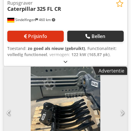
Rupsgraver
Caterpillar
325 FL CR
Sindelfingen
460 km
Prijsinfo
Bellen
Toestand:
zo goed als nieuw (gebruikt)
, Functionaliteit:
volledig functioneel
, vermogen:
122 kW (165,87 pk)
,
Bouwjaar:
2018
, bedrijfsturen:
3.800 h
, Uitrusting:
airconditioning
, * 3.800 uur * Mono-giek *
Advertentie
Schuifondersteuning Dcedozdn Syspfx Acyek *
Airconditioning * Camerasysteem * Volledig hydraulische
snelwissel Oilquick OQ70/55 * Centrale smering *
Motorvermogen 122 kW * Bedrijfsgewicht 25.000 kg * 1 x
dieplepel * Zo goed als nieuwe staat