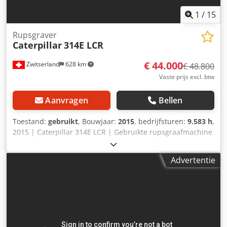
1
/
15
Rupsgraver
Caterpillar
314E LCR
€ 44.000
Zwitserland
628 km
€ 48.800
Vaste prijs excl. btw
Aanvragen
Bellen
Toestand:
gebruikt
, Bouwjaar:
2015
, bedrijfsturen:
9.583 h
,
2015 | Caterpillar 314E LCR | Gebruikte rupsgraafmachine
| 9583 uur 📍 Locatie: Zwitserland 🚛 Levering mogelijk tot
uw locatie – Gebruik onze verzendcalculator om de
Advertentie
transportkosten te berekenen! 💰 Koop nu voor € 44.000 of
doe een bod. Betaling bij levering mogelijk tegen een
aantrekkelijke prijs (onder voorbehoud van goedkeuring)*
👷‍♂️ Geïnspecteerd door een onafhankelijke expert 65
inspectiepunten, waarvan 53 goedgekeurd ✅, 11 met
opmerkingen ℹ️, 1 probleem ⚠️ 📌 Opmerking van de