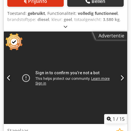
Prijsinfo
Bellen
Toestand:
gebruikt
, Functionaliteit:
volledig functioneel
,
brandstoftype:
diesel
, kleur:
geel
, totaalgewicht:
3.580 kg
,
Bouwjaar:
2018
, bedrijfsturen:
4.200 h
, Uitrusting:
standaard schep
, CAT 303.5ECR Mini/Compact
Advertentie
graafmachine Dcodpfxsytunno Acyek 3 bakken 1
schuifblad Gewicht: 3580 kg 24,8 kW Bouwjaar: 2018 Alle
informatie zonder garantie; fouten voorbehouden.
1
/
15
Stapelaar