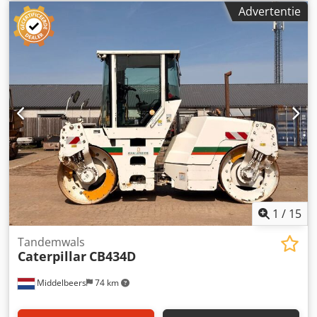
Serienummer: 20X1733 Technische informatie Aantal
Advertentie
cilinders: 6 Aandrijving: rups Leeggewicht: 14.000 kg Staat
Algemene staat: gemiddeld Technische staat: goed
Optische staat: slecht Dcsdpfx Acoun Rlqeyjk Financiële
informatie Prijs: op aanvraag Meer informatie Neem
contact op met Ernst van Hek voor meer informatie.
1
/
15
Tandemwals
Caterpillar
CB434D
Middelbeers
74 km