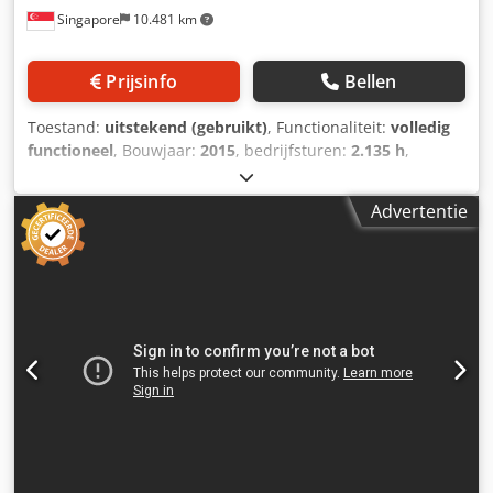
Singapore
10.481 km
Prijsinfo
Bellen
Toestand:
uitstekend (gebruikt)
, Functionaliteit:
volledig
functioneel
, Bouwjaar:
2015
, bedrijfsturen:
2.135 h
,
machine-/voertuignummer:
CAT0308EPMY201796
,
GEBRUIKTE CATERPILLAR HYDRAULISCHE GRAAFMACHINE
Advertentie
IN GOEDE WERKSTAAT MODEL: 308E2 CR SERIENUMMER:
CAT0308EPMY201796 UREN: 2135 BOUWJAAR: 2015
Dedpfjy E E Uwex Acyeck