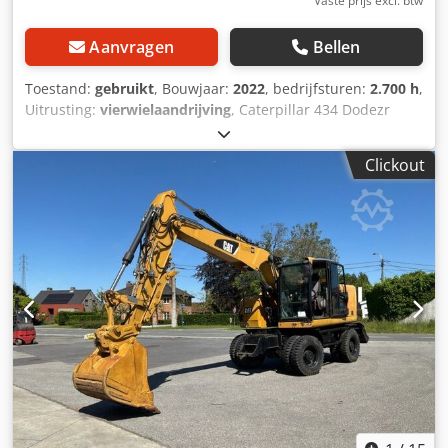
Vaste prijs excl. btw
Aanvragen
Bellen
Toestand:
gebruikt
, Bouwjaar:
2022
, bedrijfsturen:
2.700 h
,
Uitrusting:
vierwielaandrijving
, Caterpillar 434 Dodezr
Tqwopfx Acyeck Graaft-laadcombinatie 2700 uur *
Modelnummer: 434 * Bouwjaar: 2022 * Bedrijfsgewicht:
Clickout
9.520 kg * Uitstekende staat