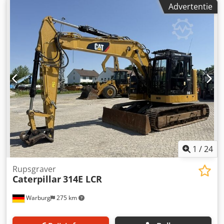
Advertentie
Motor 49,7 kW – Totaalgewicht 8.360 kg – Schild –
Bedrijfsuren 7.900 u = Verdere informatie = Aandrijving:
rups Leeggewicht: 8.360 kg CE-markering: ja
Referentienummer: 85 Serienummer: CAT0308EPFJX11724
Neem contact op met Miguel Cubas voor meer informatie.
= Bedrijfsinformatie = Wij zijn gevestigd tussen Antwerpen
en Brussel langs de A12, nabij de haven van Antwerpen.
Openingstijden: maandag tot en met vrijdag doorlopend
van 8:30 tot 19:00. Dedpfx Acjyc Emmsyjck
1
/
24
Rupsgraver
Caterpillar
314E LCR
Warburg
275 km