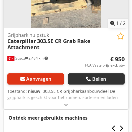
1
/
2
Grijphark hulpstuk
Caterpillar
303.5E CR Grab Rake
Attachment
€ 950
Susuz
2.484 km
FCA Vaste prijs excl. btw
Aanvragen
Bellen
Toestand:
nieuw
, 303.5E CR Grijpharkaanbouwdeel De
grijphark is geschikt voor het ruimen, sorteren en laden
van wortels en ondergroei. Dsdpfx Aeulaaxscyjck
Ontdek meer gebruikte machines