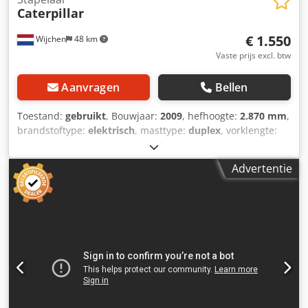
Caterpillar
€ 1.550
Wijchen
48 km
Vaste prijs excl. btw
Aanvragen
Bellen
Toestand:
gebruikt
, Bouwjaar:
2009
, hefhoogte:
2.870 mm
,
brandstoftype:
elektrisch
, masttype:
duplex
, vorklengte:
1.140 mm
, totale hoogte:
1.950 mm
, totale lengte:
1.960
mm
, totale breedte:
850 mm
, kleur:
zwart
, Ledig gewicht:
Advertentie
1.270 kg Hefcapaciteit: 1.200 kg - Bouwjaar: 2009 -
Documentatie aanwezig: Ja - └ Type documentatie:
Gebruikershandleiding - CE markering aanwezig: Ja - CE
certificaat aanwezig: Nee Djdpszrmgljfx Acyock -
Serienummer: 7XL00043 - Type: Sta stapelaar -
Hefvermogen: 1200kg - Hefhoogte: 2870mm -
Doorrijhoogte: 1950mm - Vorklengte: 1140mm -
Vorkbreedte: 560mm - Mast: Duplex - Aandrijving:
Elektrisch - Batterij/accu informatie: - └ Merk/Type: PZS
345 - └ Bouwjaar batterij: 2009 - └ Capaciteit: 345Ah - └