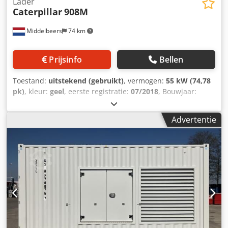
Lader
Caterpillar
908M
Middelbeers
74 km
Prijsinfo
Bellen
Toestand:
uitstekend (gebruikt)
, vermogen:
55 kW (74,78
pk)
, kleur:
geel
, eerste registratie:
07/2018
, Bouwjaar:
2018
, bedrijfsturen:
5.014 h
, Uitrusting:
boordcomputer,
cabine
, Bouwjaar: 2018 Aantal cilinders: 3 Leeggewicht:
Advertentie
6.460 kg Aantal kleppen: 3 CE-markering: ja Technische
staat: zeer goed Optische staat: zeer goed Prijs: op
aanvraag Serienummer: CAT0908MAH8803391 = Verdere
opties en toebehoren = - 3e ventiel - Gesloten cabine -
Centrale smering Djdpey A Tn Hofx Acyeck