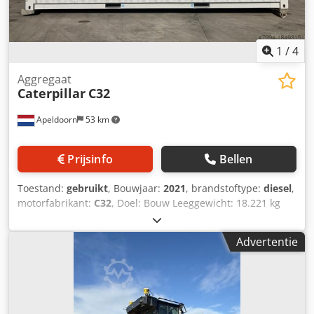
1
/
4
Aggregaat
Caterpillar
C32
Apeldoorn
53 km
Prijsinfo
Bellen
Toestand:
gebruikt
, Bouwjaar:
2021
, brandstoftype:
diesel
,
motorfabrikant:
C32
, Doel: Bouw Leeggewicht: 18.221 kg
Generatorvermogen: 1.100 kVA Transportafmetingen (L x B
x H): 20 ft HC-container Voor meer informatie kunt u
Advertentie
contact opnemen met de afdeling Verkoop. Djdpfsvyn A Ujx
Acyock Meer dan 85 jaar verkoopervaring in Nederland.
Een team van experts dat op zoek is naar individuele
oplossingen voor uw behoeften. 1000 uur of 1 jaar
garantie: optimale veiligheid. 24 uur per dag, zeven dagen