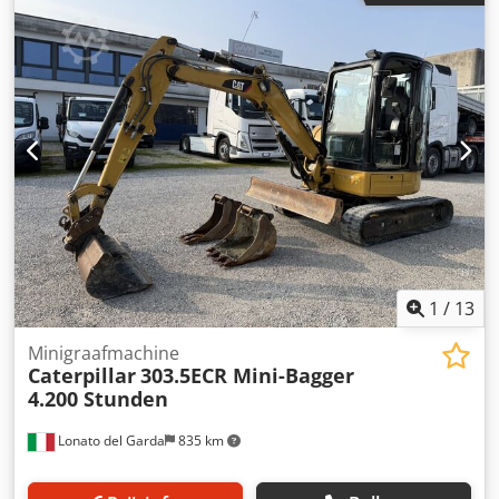
? 4 bakken inbegrepen ? Bouwjaar: 2013 Gewicht: ?
Bedrijfsgewicht: ca. 8.300 kg Netto* Alle informatie zonder
garantie Tel.: bellen (Contact · Telefoon · GSM · WhatsApp)
1
/
13
Minigraafmachine
Caterpillar
303.5ECR Mini-Bagger
4.200 Stunden
Lonato del Garda
835 km