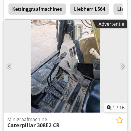
W
Kettinggraafmachines
Liebherr L564
Liebh
Advertentie
1
/
16
Minigraafmachine
Caterpillar
308E2 CR