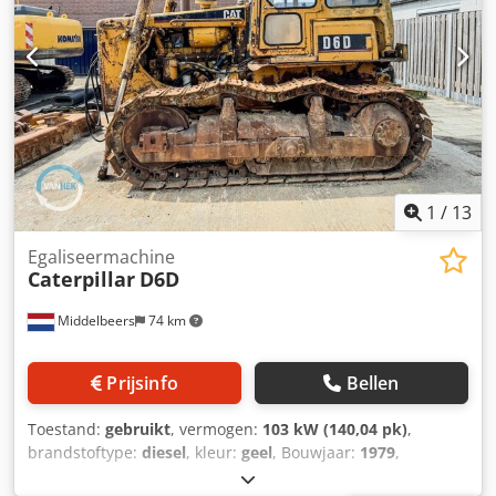
1
/
13
Egaliseermachine
Caterpillar
D6D
Middelbeers
74 km
Prijsinfo
Bellen
Toestand:
gebruikt
, vermogen:
103 kW (140,04 pk)
,
brandstoftype:
diesel
, kleur:
geel
, Bouwjaar:
1979
,
Algemene informatie Bouwjaar: 1979 Modeljaar: 1979