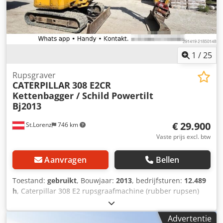
kleur VOLG ONS OP INSTAGRAM: GEURTSTRUCKS WIJ
SPREKEN DUITS WE SPEAK ENGLISH HABLAMOS ESPANOL
1
/
25
Rupsgraver
CATERPILLAR
308 E2CR
Kettenbagger / Schild Powertilt
Bj2013
€ 29.900
St.Lorenz
746 km
Vaste prijs excl. btw
Aanvragen
Bellen
Toestand:
gebruikt
, Bouwjaar:
2013
, bedrijfsturen:
12.489
h
, Caterpillar 308 E2 rupsgraafmachine (rubber rupsen)
met blad ? Bedrijfsuren: ca. 12.489 uur ? Serienummer:
CAT0308EATMX01275 Uitrusting: ? Rubber rupsen Dedsy I
Advertentie
Ibfjpfx Acyock ? Planieblad ? Snelwisselsysteem ? Powertilt