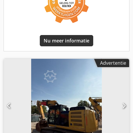
Hydraulische grijper Plaat egaliseerblad aanwezig: ja
Centrale smering aanwezig Afmetingen: Lengte: 8250
Breedte: 2550 Hoogte: 3280 Gewicht: 15320 kg Staat:
Gebruikssporen, handrem defect, olielekkage aan de
onderkant van de cabine.
Nu meer informatie
Advertentie