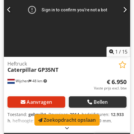
1
/
15
Heftruck
Caterpillar
GP35NT
€ 6.950
Wijchen
48 km
Vaste prijs excl. btw
Aanvragen
Bellen
Toestand:
gebruikt
, Bouwjaar:
2014
, bedrijfsturen:
12.933
Zoekopdracht opslaan
h
, hefhoogte:
4.990 mm
, vrije hefhoogte:
1.790 mm
,
brandstoftype:
gas
, masttype:
triplex
, vorklengte:
1.310
mm
, vorkbreedte:
1.120 mm
, totale hoogte:
2.370 mm
,