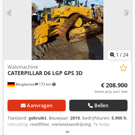
per week beschikbaar. Snelle service. Grote voorraad,
direct leverbaar.
1
/
24
Walsmachine
CATERPILLAR
D6 LGP GPS 3D
€ 208.900
Bergkamen
172 km
Vaste prijs excl. btw
Aanvragen
Bellen
Toestand:
gebruikt
, Bouwjaar:
2019
, bedrijfsturen:
5.900 h
,
Uitrusting:
roetfilter, vierwielaandrijving
, Te koop:
Caterpillar D6 LGP rupsdozer met 3D GPS Ik bied hierbij