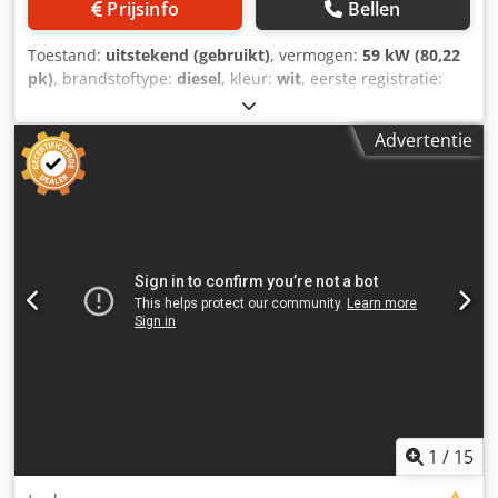
Prijsinfo
Bellen
Toestand:
uitstekend (gebruikt)
, vermogen:
59 kW (80,22
pk)
, brandstoftype:
diesel
, kleur:
wit
, eerste registratie:
04/2005
, Bouwjaar:
2005
, bedrijfsturen:
3.310 h
, Algemene
informatie Bouwjaar: 2005 Serienummer:
Advertentie
CATCB434LCNH00390 Technische informatie Aantal
cilinders: 4 Motorinhoud: 4.400 cc Aandrijving: Wiel
Leeggewicht: 7.500 kg Functioneel Werkbreedte: 150 cm
Dcedpfjyzz E Rex Acyok Staat Technische staat: zeer goed
Optische staat: zeer goed Schade: geen Financiële
informatie Prijs: Op aanvraag Overige informatie Neem
contact op met Ernst van Hek voor meer informatie.
1
/
15