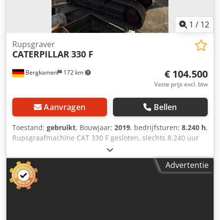
1
/
12
Rupsgraver
CATERPILLAR
330 F
€ 104.500
Bergkamen
172 km
Vaste prijs excl. btw
Aanvragen
Bellen
Toestand:
gebruikt
, Bouwjaar:
2019
, bedrijfsturen:
8.240 h
,
Rupsgraafmachine CAT 330 F gesloten, slechts 8.240 uur
uitstekende staat Motor Cat C7.1, vermogen ca. 195 kW /
261 pk, bedrijfsgewicht ca. 30.900 kg Rijsnelheid ca. 5,3
Advertentie
km/u Graafdiepte tot 7,24 m Bereik ca. 10,8 m Bakinhoud
ca. 1,7 m³ Transportlengte ca. 10,4 m Transporthoogte ca.
3,4 m Breedte (met 800 mm rupsbanden) ca. 3,2 m
Dcedpfjzrrnnox Acyek