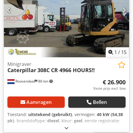
1
/
15
Minigraver
Caterpillar
308C CR 4966 HOURS!!
€ 26.900
Roosendaal
86 km
Vaste prijs excl. btw
Aanvragen
Bellen
Toestand:
uitstekend (gebruikt)
, vermogen:
40 kW (54,38
pk)
, brandstoftype:
diesel
, kleur:
geel
, eerste registratie:
05/2008
, Bouwjaar:
2008
, bedrijfsturen:
4.966 h
,