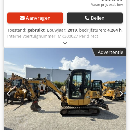
Vaste prijs excl. btw
Aanvragen
Bellen
Toestand:
gebruikt
, Bouwjaar:
2019
, bedrijfsturen:
4.264 h
,
Interne voertuignummer: MK300027 Per direct
beschikbaar op ons terrein in Kaufungen. Meer INFO bij: *
Golec Nutzfahrzeuge GmbH (Duits, Engels, Bulgaars,
Advertentie
Russisch) * Viktoria Sologubova (Pools, Russisch,
Oekraïens, Engels) Financieringsvoorbeeld: * Interne
nummer: Graafmachine * Koopprijs: € 59.900,00 *
Aanbetaling: 10% Dodey Rb A Uopfx Acyock * Looptijd: 60
maanden * Maandelijkse aflossing: € 938,18 * Slottermijn:
€ 11.380,00 Bent u geïnteresseerd in dit aanbod of wilt u
dit aanpassen aan uw wensen, neem dan contact met ons
op (dhr. Enchev). Wij kijken uit naar uw telefoontje. Fouten
en wijzigingen voorbehouden. Wij nemen uw gebruikte
voertuig graag in ruil. Financiering direct bij ons in huis
mogelijk. GOLEC NUTZFAHRZEUGE GMBH Wij spreken:
Duits, Engels, Spaans, Pools, Oekraïens, Russisch,
Bulgaars.