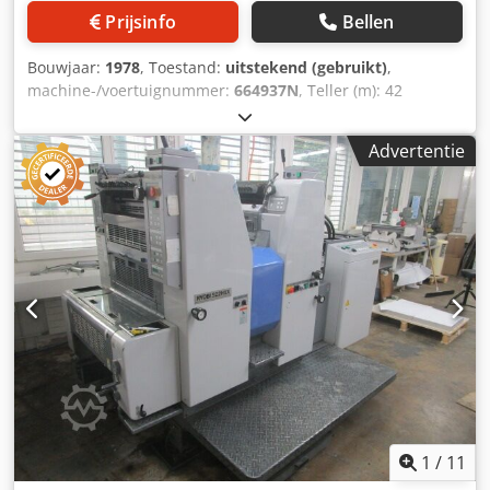
Prijsinfo
Bellen
Bouwjaar:
1978
, Toestand:
uitstekend (gebruikt)
,
machine-/voertuignummer:
664937N
, Teller (m): 42
Credpfx Aogfb E Renijf Formaat (cm): 32x46 Demping: Varn
Kompac III Uitrusting / Extra informatie: met N&P
Advertentie
(nummering & perforatie) eenheid
1
/
11