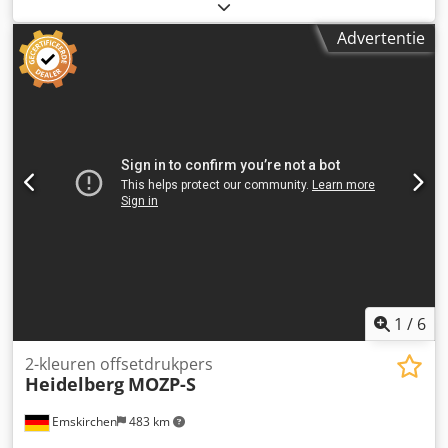
offsetdrukpers - Heidelberg SM 52-2P+ Bouwjaar: 1997 -
Serienummer 201301 Drukaantal: 54 miljoen Formaat: min.
Advertentie
105 x 145 mm - max. 370 x 520 mm Papierdikte: 0,06 - 0,4
mm Alcolor bevochtigingssysteem met Baldwin koeling
Perfector 1/1 - 2/0 CP-Tronic, Autoplate, Plus-uitvoering
Inktrolreinigingsinstallatie Drukcilinder
reinigingsinstallatie Snelheid: 15.000 vellen per uur
Poederspray Grafix Alphatronic 200 Crsdpoy Ndinefx Anisf
Inclusief handleidingen Online video-inspectie via
WhatsApp - MS Zoom - Telegram Op voorraad in
Emskirchen/Nürnberg - Direct beschikbaar - Kan getest
worden
1
/
6
2-kleuren offsetdrukpers
Heidelberg
MOZP-S
Emskirchen
483 km