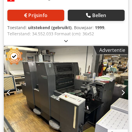
Prijsinfo
Bellen
Toestand:
uitstekend (gebruikt)
, Bouwjaar:
1999
,
Tellerstand: 34.552.033 Formaat (cm): 36x52
Vochtigingssysteem: conventioneel vochtigingssysteem
Uitvoering / verdere informatie: Csdsyrfz Aopfx Anisrf met
Advertentie
N&P (nummermeer- en perforatie-unit)