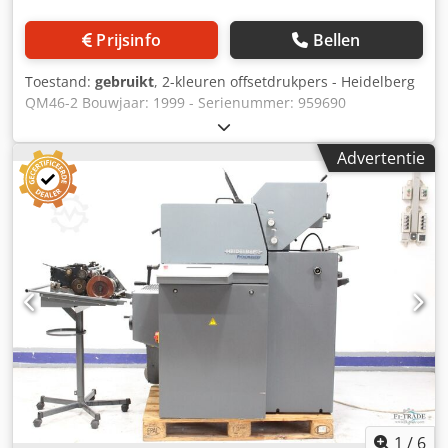
Prijsinfo
Bellen
Toestand:
gebruikt
, 2-kleuren offsetdrukpers - Heidelberg
QM46-2 Bouwjaar: 1999 - Serienummer: 959690
Velformaat: min. 140 mm × 89 mm - max. 340 x 460 mm
Druksnelheid: max. 10.000 vel/uur Csdpfx Aeyw Ugasnijrf
Advertentie
Dikte: 0,04 mm – 0,3 mm Bevochtigingssysteem DDS
Autoplate Plus-versie Strookinlegapparaat
Droogpoederinrichting Online video-inspectie via
WhatsApp, MS Zoom, Telegram Op voorraad
Emskirchen/Nürnberg - Direct beschikbaar - Test mogelijk
1
/
6