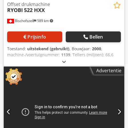
Offset drukmachine
RYOBI
522 HXX
Bischofszell
589 km
Prijsinfo
Bellen
Toestand:
uitstekend (gebruikt)
, Bouwjaar:
2000
,
machine-/voertuignummer:
1139
, Tellers (miljoen): 66,6
Maximale output: 15.000 vellen/uur Credpfx Aovcxwzonijf
Formaat (mm): Max. papierformaat: 520 x 375 mm // Min.
Advertentie
papierformaat: 100 x 105 mm Maximaal. afdrukgebied: 505
x 350 mm Papierdikte: 0,04 – 0,6 mm Bereiding van
dempingsoplossing: technotrans alpha.d Poederpistool:
Grafix