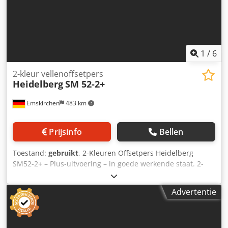
1
/
6
2-kleur vellenoffsetpers
Heidelberg
SM 52-2+
Emskirchen
483 km
Prijsinfo
Bellen
Toestand:
gebruikt
, 2-Kleuren Offsetpers Heidelberg
SM52-2+ – Plus-uitvoering – in goede werkende staat. 2-
kleuren offsetpers Heidelberg SM52-2+ Bouwjaar: 2005 –
Serienummer: 207354 Aantal afdrukken: 46 miljoen
Advertentie
Formaat: min. 105 x 145 mm – max. 370 x 520 mm
Papierdikte: 0,06 – 0,4 mm Vochtigingssysteem: Alcolor met
Baldwin-koeling CP-Tronic Autoplate Plus-uitvoering
Crjdpfxjyiftqo Aniof Inktrollenwasinrichting