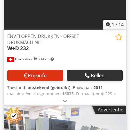
1
/
14
ENVELOPPEN DRUKKEN - OFFSET
DRUKMACHINE
W+D
232
Bischofszell
589 km
Prijsinfo
Bellen
Toestand:
uitstekend (gebruikt)
, Bouwjaar:
2011
,
machine-/voertuignummer:
16035
, Formaat (mm): 229 x
162 Max. Snelheid: 560 stuks / min. Papiergewicht (g/m2):
90 Tellerstand: 53000 / H Prestatiegegevens // Technische
Advertentie
gegevens De vermelde waarden geven de technisch
mogelijke prestaties aan bij gebruik van originele W+D
formaat onderdelen en componenten. De prestaties die in