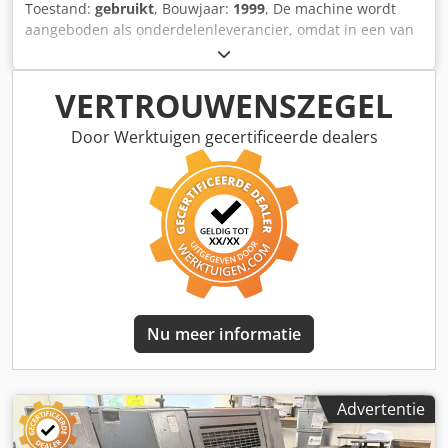
Toestand:
gebruikt
, Bouwjaar:
1999
, De machine wordt
aangeboden als onderdelenleverancier, omdat in een van
de drukwerken de walsen defect zijn. Verder is de machine
compleet. Crjdpfxjy Ef Tao Aniof
VERTROUWENSZEGEL
Door Werktuigen gecertificeerde dealers
Nu meer informatie
Advertentie