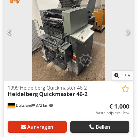
uitleg - Poederspray: OxyDry Accessoires - Platenbuiger: on
delivery Max. snelheid (kopies/uur): 11000 Max.
papierformaat (mm): 483 x 660 Min. papierformaat (mm):
200 x 296 Max. papierdikte (mm): 0,4
1
/
5
1999 Heidelberg Quickmaster 46-2
Heidelberg
Quickmaster 46-2
€ 1.000
Duitsland
372 km
Vaste prijs excl. btw
Aanvragen
Bellen