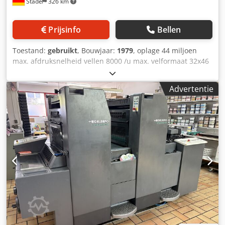
Stade
326 km
kunnen zonder allemaal tekortkomingen , dat is beloofd !
2- kleuren offsetpers in hoogwaardige bouwkwaliteit met
geharde en geslepen tandwielen, cilinders draaien in
Prijsinfo
Bellen
klasse P5 voorgespannen conische wentellagers (sets van
2) en gesmeerd in oliebad- en druksmering.. B3 formaat
Toestand:
gebruikt
, Bouwjaar:
1979
, oplage 44 miljoen
(35x50 cm) in conventionele standaard uitvoering (geen
max. afdruksnelheid vellen 8000 /u max. velformaat 32x46
autoplate en/of cocking) wel alcohol vochtfilm vochtwerk
cm Csdpfevvx Awjx Aniorf nummering apparaat omvat
met grote rollen volgens SM52 opbouw, drukt zeer mooi
Afkomstig van 1e eigenaar die de machine niet goed
Advertentie
bijgehouden heeft (optisch); er is een uitgebreide
onderhoudshistorie bij door de importeur uitgevoerd. De
laatste tellerstand in de historie is 11,6 Mln uit 2003. Door
ziekte en uitbesteden heeft de vorige eigenaar, een
drukwerkmakelaar, sinds die tijd de machine nog amper
gebruikt. PASSE: We gaan de machine nog checken op de
huidige tellerstand en zorgen voor een correcte en
deugdelijke werking. C)2 droogijs reiniging wordt nog
overwogen alsook het revideren van de gehele machine,
omdat de mechanische staat uitzonderlijk goed is. Dit is
echter kosten verhogend dus de machine wordt nu
aangeboden voor de goodkoopste optie, dat is äs it is",
EXW ons magazijn in Son, NL (5.500,— EXW LOT, NOW after