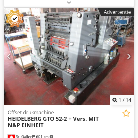
Prestatie: 13.000 vellen/uur Formaat: Max. velmaat 370 x
mm in enkelvoudige opmaakmodus max. 700 enveloppen
520 mm // Min.: 105 x 145 mm Max. drukformaat: 360 x 520
per minuut voor papier volgens DIN 6733 met een gewicht
Advertentie
mm Dikte: max. 0,4 mm Vochtwerk: Alcolor
per oppervlakte-eenheid van 60 -165 g/m2 voor
filmvochtsysteem met Baldwin BC 713 EF koeler
formaathoogten tot 180 mm in enkelvoudige
Poederapparaat: Alphatronic 200 Uitrusting / Verdere
opmaakmodus
gegevens: Ultrasoon dubbele velcontrole Heidelberg
plaatkleminrichting EasyPlate met automatische
plaatcilinderpositionering voor snelle plaatwissel met
slechts één gereedschap. Rubberdoekcilinder met centrale
spanschroef voor spanning aan voor- en achterzijde
Automatisch wasapparaat voor rubberdoek- en
drukcilinder (voor conventionele inkten), geschikt voor
conventionele en plantaardige reinigingsmiddelen,
programmeerbaar via de besturing. Crjdpfsvw Ai Rsx Anisf
1
/
14
Offset drukmachine
HEIDELBERG
GTO 52-2 + Vers. MIT
N&P EINHEIT
St. Gallen
601 km