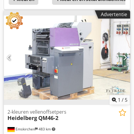
- Kan getest worden
Advertentie
1
/
5
2-kleuren vellenoffsetpers
Heidelberg
QM46-2
Emskirchen
483 km