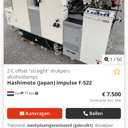
1
/
50
2-C offset “straight” drukpers
alcoholdamps
Hashimoto (Japan)
Impulse F-522
€ 7.500
Son
71 km
Vaste prijs excl. btw
Aanvragen
Bellen
Toestand:
werkplaatsgereviseerd (gebruikt)
, Bouwjaar: