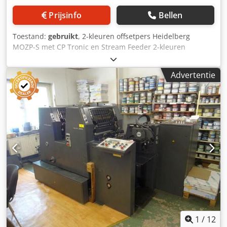
Prijsinfo
Bellen
Toestand:
gebruikt
, 2-kleuren offsetpers Heidelberg
MOZP-S met CP Tronic en Stream Feeder 2-kleuren
offsetdrukpers Heidelberg MOZP-S Credjylkwvopfx Anijf
Bouwjaar: 1990 – Serienummer: 610975 Formaat minimaal
Advertentie
280 x 280 mm – maximaal 480 x 650 mm Tellerstand: 66
miljoen afdrukken Vochtigingssysteem: AQUATRON CP
Tronic Draaien: 1/1 – 2/0 Max. snelheid: 8.000 vel/uur
Online video-inspectie via WhatsApp – MS Zoom –
Telegram Op voorraad in Emskirchen/Nürnberg – Direct
beschikbaar – Proefdraaien mogelijk
1
/
12