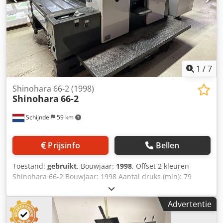
1
/
7
Shinohara 66-2 (1998)
Shinohara
66-2
Schijndel
59 km
Prijsinfo
Bellen
Toestand:
gebruikt
, Bouwjaar:
1998
, Offset 2 kleuren
Shinohara 66-2 Bouwjaar: 1998 Aantal druks (mln): 79
Machine controle - Shinohara console Drukwerken - Aantal
drukwerken: 2 - Machine zonder schoon-en weerdruk -
Advertentie
SAPC halfautomatische platenwissel - Koelsysteem Credpfx
Ansywv Ewoief - Vochtwerk: Shinohara Uitleg - Standaard