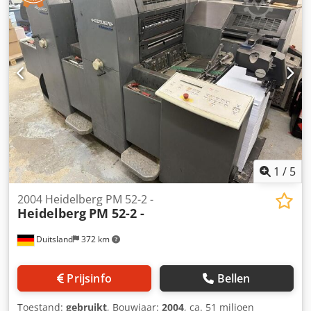
1
/
5
2004 Heidelberg PM 52-2 -
Heidelberg
PM 52-2 -
Duitsland
372 km
Prijsinfo
Bellen
Toestand:
gebruikt
, Bouwjaar:
2004
, ca. 51 miljoen