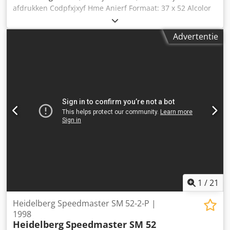
afdrukken Codpfxjxyf Hme Anierf Formaat: 37 x 52 Alcolor
bevochtiging Minus-versie Autoplate automatische
rubberdoekwasinrichting poederapparaat Toebehoren:
Advertentie
Beil plaatstans Korte levertijd mogelijk
1
/
21
Heidelberg Speedmaster SM 52-2-P |
1998
Heidelberg
Speedmaster SM 52