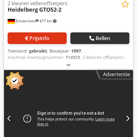
2 kleuren vellenoffsetpers
Heidelberg
GTO52-2
Emskirchen
477 km
Prijsinfo
Bellen
Toestand:
gebruikt
, Bouwjaar:
1997
,
machine-/voertuignummer:
714923
, 2 kleuren offsetpers -
2 kleuren vellenoffsetpers Heidelberg GTO52-2+ Jaar 1997 -
Serie-nr. 714923 Formaat max. 360 x 520 mm Opdrukken
Advertentie
48 Mio. Dempingssysteem DDS met Technotrans koeling
Plus versie Crjdeqlg Ilepfx Anijf Inkt laser kanalen
Handleidingen inbegrepen Online video-inspectie via
Skype We zijn erg blij met uw bezoek - meer machines op
voorraad Onmiddellijk beschikbaar - Kan worden
geïnspecteerd Op voorraad Emskirchen / Neurenberg -
Kan getest worden