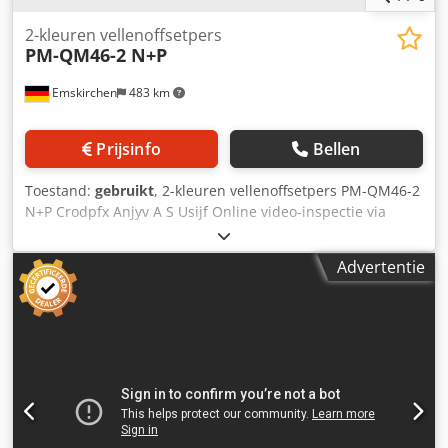
2-kleuren vellenoffsetpers
PM-QM46-2 N+P
Emskirchen
483 km
Prijsinfo
Bellen
Toestand:
gebruikt
, 2-kleuren vellenoffsetpers PM-QM46-2
N+P Crodpfx Anjyv A S Usijf Online video-inspectie via
WhatsApp, MS Zoom of Telegram Op voorraad in
Emskirchen/Nürnberg - Direct beschikbaar - Kan getest
Advertentie
worden