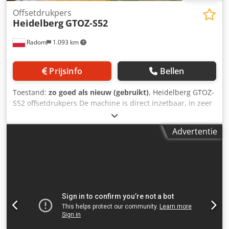
Offsetdrukpers
Heidelberg
GTOZ-S52
Radom
1.093 km
Prijsinfo
Bellen
Toestand:
zo goed als nieuw (gebruikt)
, Heidelberg GTOZ-
S52 offsetdrukpers De machine is direct inzetbaar, in zeer
goede staat, afkomstig uit een kleine drukkerij. Technische
gegevens: Formaat: 36x52cm 2 druktorens Gewicht: 3000kg
Advertentie
Stroomvoorziening: 400V Bouwjaar: 1994 Baldwin alcohol
bevochtiging Bedieningspaneel Documentatie en extra
onderdelen inbegrepen. Codpfxszph Rgj Aniorf