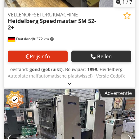
1
/
7
VELLENOFFSETDRUKMACHINE
Heidelberg
Speedmaster SM 52-
2+
Duitsland
372 km
Prijsinfo
Bellen
Toestand:
goed (gebruikt)
, Bouwjaar:
1999
, Heidelberg
Autoplate (halfautomatische plaatwissel) +Versie Codpfx
Asw U A Npjniorf Alcolor filmdampinrichting CP Tronic
besturing Automatisch inktrollenwasapparaat
Advertentie
Doekwasapparaat Drukcilinderwasapparaat Grafix
Alphatronic 200: poederinrichting