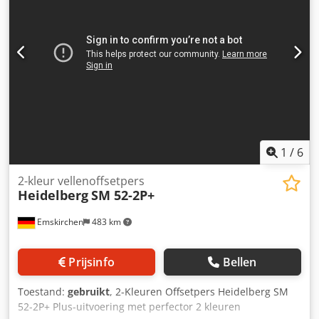
Drukcilinderwasinrichting Snelheid: 15.000 vellen per uur
Poederspray Grafix Alphatronic 200 Handleidingen
inbegrepen Online video-inspectie mogelijk via WhatsApp
– MS Zoom – Telegram Op voorraad in
Emskirchen/Nürnberg – direct beschikbaar – test mogelijk
1
/
6
2-kleur vellenoffsetpers
Heidelberg
SM 52-2P+
Emskirchen
483 km
Prijsinfo
Bellen
Toestand:
gebruikt
, 2-Kleuren Offsetpers Heidelberg SM
52-2P+ Plus-uitvoering met perfector 2 kleuren