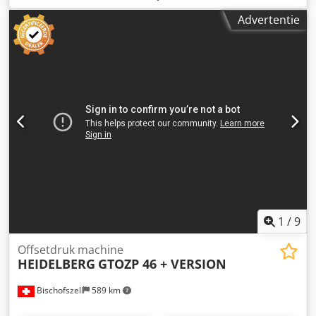
Spray > RYOBIMATIC bevochtigingssysteem, Ryobi RPC
Advertentie
semi-automatische plaatwissel > Preset – automatische
formateringseenheid > Zuigvoering > Automatisch
wasapparaat voor de rubberdoek, rollen en druktrommel >
Hoge stapeluitvoer, non-stop uitvoer, Technotrans LED UV-
droger Interdeck tussen 1e en 2e druktoren 45 miljoen
afdrukken Csdpfx Asy Hx Imonierf
1
/
9
Offsetdruk machine
HEIDELBERG
GTOZP 46 + VERSION
Bischofszell
589 km