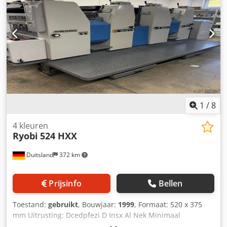
1
/
8
4 kleuren
Ryobi
524 HXX
Duitsland
372 km
Prijsinfo
Bellen
Toestand:
gebruikt
, Bouwjaar:
1999
, Formaat: 520 x 375
mm Uitrusting: Dcedpfezi D Insx Al Nek Minimaal
vellenformaat: 100 x 150 mm Maximaal drukoppervlak: 505