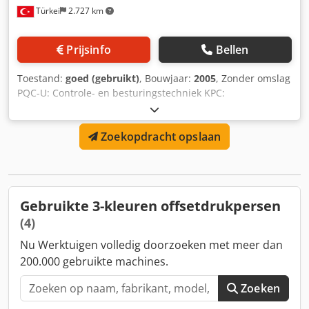
Türkei
2.727 km
Prijsinfo
Bellen
Toestand:
goed (gebruikt)
, Bouwjaar:
2005
, Zonder omslag
PQC-U: Controle- en besturingstechniek KPC:
Halfautomatische plaatwisselaar Verchroomde
druktrommel Verchroomde plaattrommel Poederinrichting
Zoekopdracht opslaan
Dcodpfx Aleyvlg Ij Nek Automatisch wasapparaat voor
rubberdoek Automatisch wasapparaat voor inktrollen
Plaattrommel-cocking Druktellerstand: 45 miljoen
Gebruikte 3-kleuren offsetdrukpersen
(4)
Nu Werktuigen volledig doorzoeken met meer dan
200.000 gebruikte machines.
Zoeken