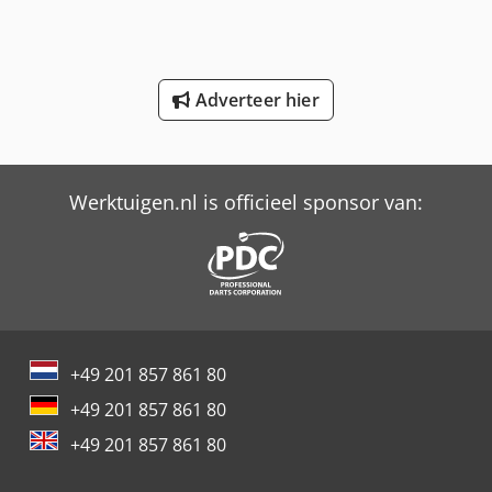
International 834
Job-Mann 303-50 Wl
Adverteer hier
New Holland-Kobelco
Schaffer Wiellader 3 Ton Mini Kniklader
Werktuigen.nl is officieel sponsor van:
Trailer And Tools
+49 201 857 861 80
+49 201 857 861 80
+49 201 857 861 80