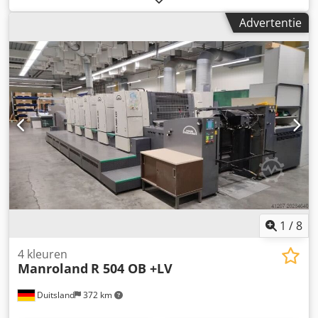
x 350 mm Tot 13.000 (deels tot 15.000) vellen per uur
Advertentie
Papierdikte: 0,04 tot 0,4 mm (maximaal 0,5 mm)
Platenformaat: 510 x 400 mm (of 510 x 430 mm) Gewicht
machine: ca. 7.000 kg PCS-H besturing Ryobimatic
bevochtigingssysteem SAPC (semi-automatische
platenwisselaar) Automatisering: doorgaans voorzien van
een automatische reinigingsinrichting voor de
rubberdeken en de rollen. Afstelling Techtrans, nieuw
1
/
8
4 kleuren
Manroland
R 504 OB +LV
Duitsland
372 km