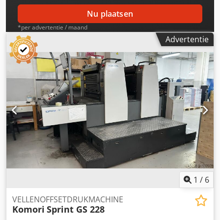
Nu plaatsen
*per advertentie / maand
Advertentie
1
/
6
VELLENOFFSETDRUKMACHINE
Komori
Sprint GS 228