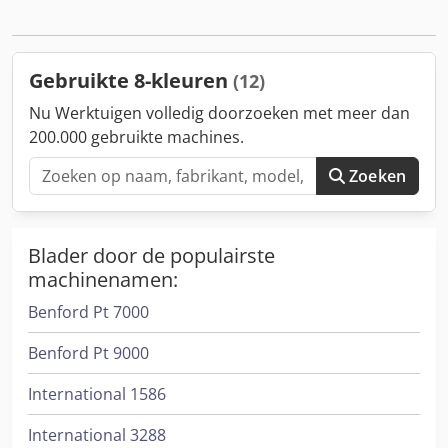
1.0.4 Dcsdeynvurspfx Ankek Technotrans koelunit Conditie:
en 4/4-drukopties en geavanceerde procesautomatisering.
gebruikt Categorie-ID: 839 Type-ID: 520 Type:
offsetdrukpers Heeft u vragen of wilt u meer informatie,
neem gerust contact met ons op of bel ons.
Gebruikte 8-kleuren
(12)
Nu Werktuigen volledig doorzoeken met meer dan
200.000 gebruikte machines.
Zoeken
Blader door de populairste
machinenamen:
Benford Pt 7000
Benford Pt 9000
International 1586
International 3288