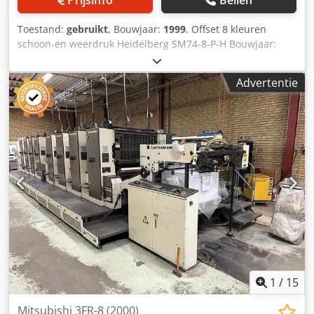
Toestand:
gebruikt
, Bouwjaar:
1999
, Offset 8 kleuren
schoon-en weerdruk Heidelberg SM74-8-P-H Bouwjaar:
1999 Aantal druks (mln): 247 Machine controle - CP 2000
Inleg - Preset inleg - Zuigbandinlegtafel - Dubbele vellen
Advertentie
controle - Staalplaat in inleg Drukwerken - Aantal
drukwerken: 8 - Machine met schoon -en weerdruk: 8/0,
4/4 - AutoPlate - Alcolor vochtwerk - Automatische
inktrollenwasinrichting - Automatische
rubberdoekwasinrichting - Automatische wasinrichting
voor tegendrukcilinders - Vochtwerk koel- en
circulatiesysteem: Technotrans Uitleg - Standaard uitleg -
Poederspray Djdpfxezdcx Aj Ankjck
1
/
15
Mitsubishi 3FR-8 (2000)