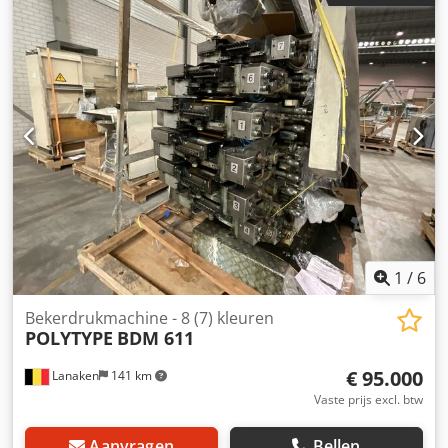
aanvoer en uitvoer - Super Blue uitvoering - Technotrans
koel- en circulatiesysteem - Weko poedersproeiapparaat
Max. formaat: 720 × 1.020 mm Machinetype:
Vellenoffsetdrukpers Machinevariant: 8-kleuren perfector
(Wendepers)
1
/
6
Bekerdrukmachine - 8 (7) kleuren
POLYTYPE
BDM 611
€ 95.000
Lanaken
141 km
Vaste prijs excl. btw
Aanvragen
Bellen