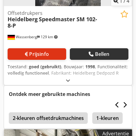
1
/
4
Offsetdrukpers
Heidelberg
Speedmaster SM 102-
8-P
Wassenberg
129 km
Prijsinfo
Bellen
Toestand:
goed (gebruikt)
, Bouwjaar:
1998
, Functionaliteit:
volledig functioneel
, Fabrikant: Heidelberg Dedpozd R
Hgofx Anksck Model: Speedmaster 102-8-P Bouwjaar: 1998
Drukcount: 359 miljoen Uitrusting: - CP Tronic
bedieningsconsole - CPC 1-04 kleurregelingssysteem -
Ontdek meer gebruikte machines
Alcolor bevochtigingsysteem - Autoplate
plaatwisselsysteem Verdere kenmerken: - Automatische
rubberdoekwasinstallatie - Autoregister - Elektronische
N
dubbelvellaandetectie - Elektronische zijmerkdetectie -
2-kleuren offsetdrukmachines
1-kleuren
M
Hoge stapeluitvoer (High Pile Delivery) - Vellenontkruller
(Sheet De-curler) - Antistatisch systeem - Stalen platen in
Advertentie