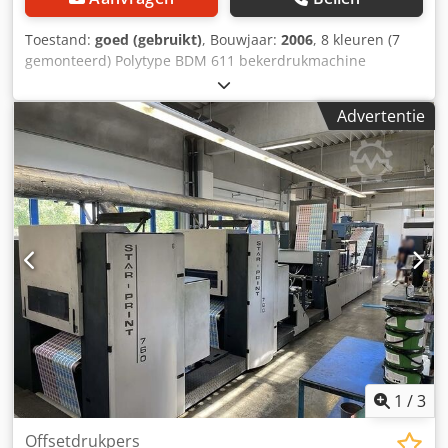
Toestand:
goed (gebruikt)
, Bouwjaar:
2006
, 8 kleuren (7
gemonteerd) Polytype BDM 611 bekerdrukmachine
Dcedpfx Ansn Utdqokjk Inclusief UViterno UV-systeem en
Corona, Arcotec voorbehandeling. * Capaciteit: 36000
Advertentie
bekers/uur * Min. bekerdiameter: 60 mm * Max.
bekerdiameter: 130 mm * Max. bekerhoogte: 160 mm Deze
bekerdrukmachine is reeds gedemonteerd en gereed voor
transport (Locatie: Waalwijk, Nederland)
1
/
3
Offsetdrukpers