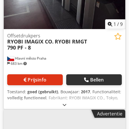
1
/
9
Offsetdrukpers
RYOBI IMAGIX CO.
RYOBI RMGT
790 PF - 8
Hlavní město Praha
683 km
Prijsinfo
Bellen
Toestand:
goed (gebruikt)
, Bouwjaar:
2017
, Functionaliteit:
volledig functioneel
, Fabrikant: RYOBI IMAGIX CO., Tokyo,
Japan Bouwjaar: 2017 • Aantal kleuren: 8 • Tellerstand: 36
miljoen afdrukken • Maximale velgrootte: 788x600 mm
Advertentie
(31,0"x23,6") • Maximale snelheid: 15.000 vellen/uur •
Dampsysteem: alcohol - Ryobi matic • Koeling: Technotrans
Alpha C • Omkeerinrichting: 8+0 / 4+4 • Afstandsbediening: