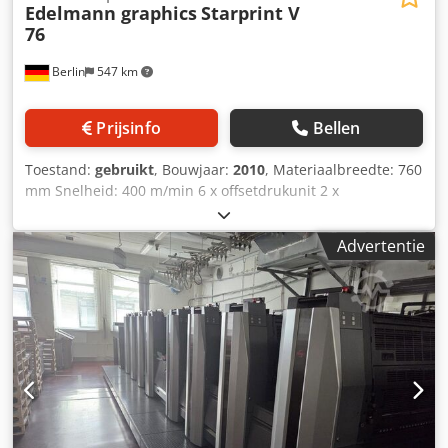
Edelmann graphics
Starprint V
76
Berlin
547 km
Prijsinfo
Bellen
Toestand:
gebruikt
, Bouwjaar:
2010
, Materiaalbreedte: 760
mm Snelheid: 400 m/min 6 x offsetdrukunit 2 x
flexodrukunit UV-droging Koudfolie Inline lamineereenheid
Dcodpfoy Ntnmsx Ankjk
Advertentie