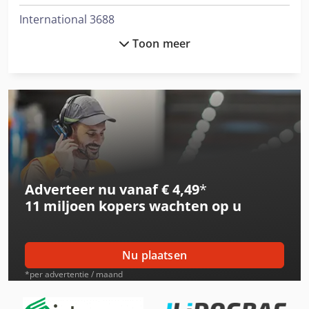
International 3688
Toon meer
International 433
International 453
International 533
International 554
International 644
Adverteer nu vanaf € 4,49
*
International 654
11 miljoen kopers
wachten op u
International 743
International 824
Nu plaatsen
International 833
*per advertentie / maand
International 834