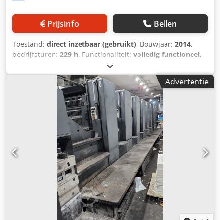
Prijsinfo
Bellen
Toestand:
direct inzetbaar (gebruikt)
, Bouwjaar:
2014
,
bedrijfsturen:
229 h
, Functionaliteit:
volledig functioneel
,
machine-/voertuignummer:
DS001155
, Size 53 x 74 cm,
Prinect Press Center, Axis Control, Autoplate XL, Alcolor
Advertentie
dampening, Cooling and recirculation unit, Perfecting 4-4
or 8-0, Excellent condition Dodpfxowuth Ro Anksck