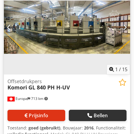
inktbakken en register - Ryobi PCS-G • Plaatinvoer:
automatisch - Ryobi semi-RPC • Automatisch wassen:
inktbakcilinders, tegenpers, offsetdekens, offsetplaten •
Stapelaar: hoog • poederinrichting • zijgeleiding met
presetsysteem • antistatisch apparaat • dubbelveldetector:
ultrasoon en mechanisch • Ryobi D matic • PDS-E Spectro
jet • Beschikbaar per 28-7-2026 • Reden van verkoop:
bedrijfsbeëindiging Technische staat: functioneel,
onderhoudsstatus en slijtage in verhouding tot de leeftijd,
goed onderhouden Dcsdpfjy Snwhjx Anksk Niet in
dagelijkse productie, maar kan op afspraak werkend
1
/
15
worden getoond.
Offsetdrukpers
Komori
GL 840 PH H-UV
Europa
713 km
Prijsinfo
Bellen
Toestand:
goed (gebruikt)
, Bouwjaar:
2016
, Functionaliteit: