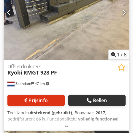
1
/
6
Offsetdrukpers
Ryobi
RMGT 928 PF
Zaandam
47 km
Prijsinfo
Bellen
Toestand:
uitstekend (gebruikt)
, Bouwjaar:
2017
,
bedrijfsturen:
86 h
, Functionaliteit:
volledig functioneel
,
machine-/voertuignummer:
5180
, Size 63 x 92 cm, V-type
feeder, Suction tape feeder baord, Preset sidelay,