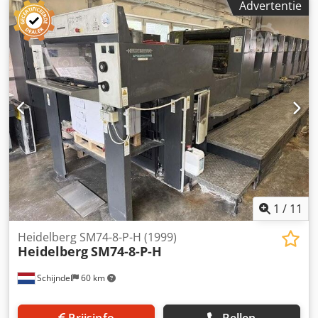
Advertentie
Papersize preset, Ryobi fully automatic plate changers,
Plate register remote control, Ryobi PCS-G printing control,
PDS-E spectrojet, Ryobi D-matic alcohol dampening
system, Ink roller temperature control, Automatic blanket
wash, Automatic roller wash Dsdpfxowzvzme Ankock
1
/
11
Heidelberg SM74-8-P-H (1999)
Heidelberg
SM74-8-P-H
Schijndel
60 km
Prijsinfo
Bellen