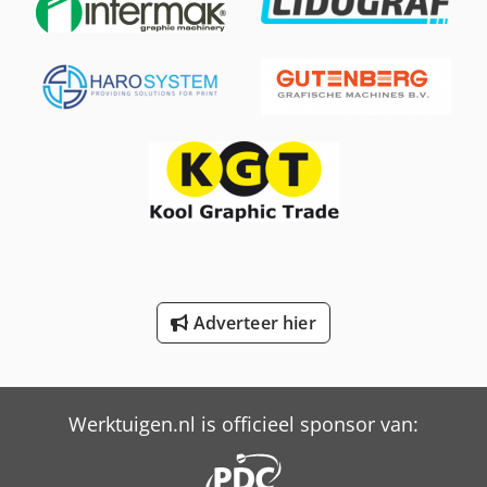
International 844
International 844 S
International 946
New Holland-Kobelco
Schaffer 4580 T
Schaffer 5680 T
Schaffer 6680 T
Adverteer hier
Schaffer 8610 T
Schaffer 9380 T
Werktuigen.nl is officieel sponsor van:
Trailer And Tools