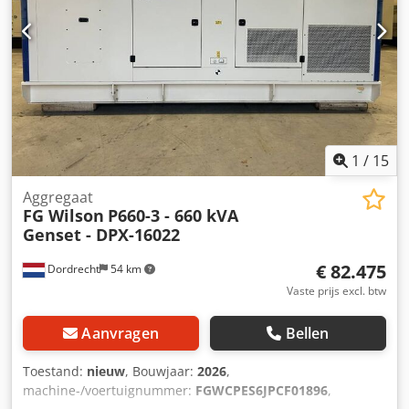
1
/
15
Aggregaat
FG Wilson
P660-3 - 660 kVA
Genset - DPX-16022
€ 82.475
Dordrecht
54 km
Vaste prijs excl. btw
Aanvragen
Bellen
Toestand:
nieuw
, Bouwjaar:
2026
,
machine-/voertuignummer:
FGWCPES6JPCF01896
,