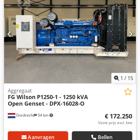
DPX voor meer informatie. = Extra opties en accessoires = -
Accu - Bedieningspaneel - Stalen dak - Tankwagen
1
/
15
Aggregaat
FG Wilson
P1250-1 - 1250 kVA
Open Genset - DPX-16028-O
€ 172.250
Dordrecht
54 km
Vaste prijs excl. btw
Aanvragen
Bellen