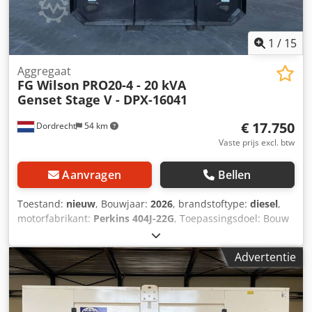
1
/
15
Aggregaat
FG Wilson
PRO20-4 - 20 kVA
Genset Stage V - DPX-16041
€ 17.750
Dordrecht
54 km
Vaste prijs excl. btw
Aanvragen
Bellen
Toestand:
nieuw
, Bouwjaar:
2026
, brandstoftype:
diesel
,
motorfabrikant:
Perkins 404J-22G
, Toepassingsdoel: Bouw
Leeggewicht: 735 kg Generatorvermogen: 20 kVA
Afmetingen laadruimte: 172 x 92 x 130 cm CE-markering: ja
Advertentie
Emissieniveau: Stage V / Tier IV final Watertankinhoud: 56 l
Land van productie: CN Neem contact op met Team DPX
voor meer informatie. = Verdere opties en accessoires =
Dksdpfx Aozc Dxbocaor - Accu - Bedieningstableau - Stalen