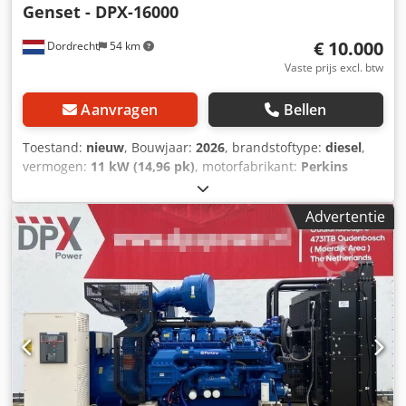
Genset - DPX-16000
€ 10.000
Dordrecht
54 km
Vaste prijs excl. btw
Aanvragen
Bellen
Toestand:
nieuw
, Bouwjaar:
2026
, brandstoftype:
diesel
,
vermogen:
11 kW (14,96 pk)
, motorfabrikant:
Perkins
403D-15G
, Toepassingsdoel: Bouw Leeggewicht: 308 kg
Generatorvermogen: 13,5 kVA Laadruimafmetingen: 155 x
Advertentie
62 x 102 cm Land van productie: CN Neem contact op met
Team DPX voor meer informatie. = Verdere opties en
accessoires = - Accu Dksdpewbyz Dofx Acasr -
Bedieningspaneel - Stalen dak - Tankwagen