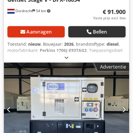
€ 91.900
Dordrecht
54 km
Vaste prijs excl. btw
Aanvragen
Bellen
Toestand:
nieuw
, Bouwjaar:
2026
, brandstoftype:
diesel
,
motorfabrikant:
Perkins 1706J-E93TAG2
, Toepassingsdoel:
Bouw Leeggewicht: 4.103 kg Generatorvermogen: 310 kVA
Afmetingen laadruimte: 409 x 151 x 228 cm Emissieniveau:
Advertentie
Stage V / Tier IV final Watertankinhoud: 667 l Neem contact
op met het DPX-team voor meer informatie. = Verdere
opties en toebehoren = Djdpfx Acjx S Um Neaskr - Accu -
Bedieningspaneel - Stalen dak - Tank