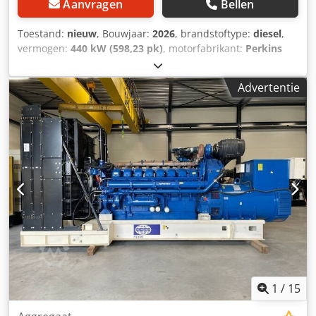
Aanvragen
Bellen
Toestand:
nieuw
, Bouwjaar:
2026
, brandstoftype:
diesel
,
vermogen:
440 kW (598,23 pk)
, motorfabrikant:
Perkins
2506A-E15TAG2
, Toepassingsgebied: Bouw Dedpfx Ajxpg U
Dscaskr Leeggewicht: 3.699 kg Generatorvermogen: 550
Advertentie
kVA Afmetingen laadruimte: 380 x 113 x 222 cm CE-
markering: ja Watertankinhoud: 888 l Land van productie:
CN Neem contact op met Team DPX voor meer informatie.
= Verdere opties en accessoires = - Accu -
Bedieningspaneel - Tankwagen
1
/
15