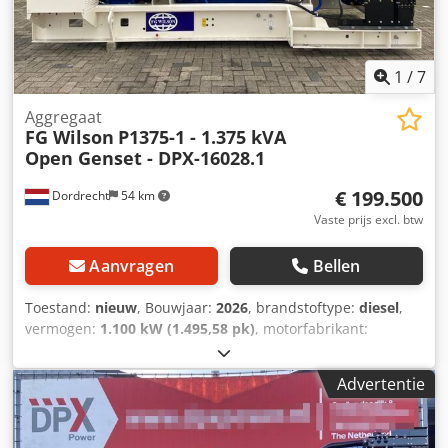
1
/
7
Aggregaat
FG Wilson
P1375-1 - 1.375 kVA
Open Genset - DPX-16028.1
€ 199.500
Dordrecht
54 km
Vaste prijs excl. btw
Aanvragen
Bellen
Toestand:
nieuw
, Bouwjaar:
2026
, brandstoftype:
diesel
,
vermogen:
1.100 kW (1.495,58 pk)
, motorfabrikant:
Perkins 4012-46TWG2A
, Toepassing: Bouw Leeggewicht:
9.119 kg Generatorvermogen: 1.375 kVA Afmetingen
Advertentie
laadruimte: 479 x 190 x 244 cm CE-markering: ja Land van
productie: CN Neem contact op met Team DPX voor meer
informatie. = Verdere opties en accessoires = - Accu