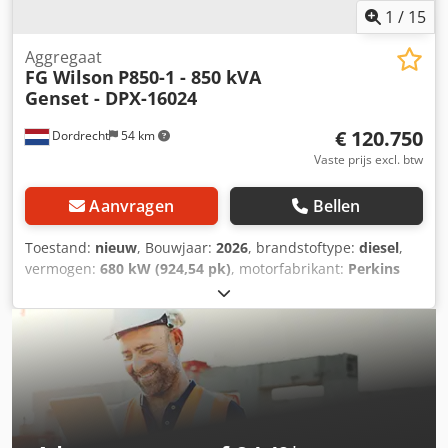
1
/
15
Aggregaat
FG Wilson
P850-1 - 850 kVA
Genset - DPX-16024
€ 120.750
Dordrecht
54 km
Vaste prijs excl. btw
Aanvragen
Bellen
Toestand:
nieuw
, Bouwjaar:
2026
, brandstoftype:
diesel
,
vermogen:
680 kW (924,54 pk)
, motorfabrikant:
Perkins
2806-E18TTAG5
, Toepassing: Bouwsector Leeggewicht:
6.629 kg Generatorvermogen: 850 kVA Afmetingen
laadruimte: 557 x 217 x 240 cm CE-markering: ja
Watertankinhoud: 1.529 l Productieland: China Neem
contact op met Team DPX voor meer informatie. = Verdere
opties en accessoires = Djdpokhnqrjfx Acajkr - Accu -
Bedieningspaneel - Stalen dak - Tankwagen