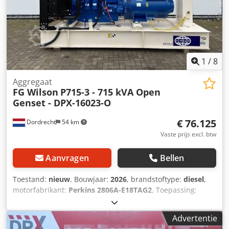
1
/
8
Aggregaat
FG Wilson
P715-3 - 715 kVA Open
Genset - DPX-16023-O
€ 76.125
Dordrecht
54 km
Vaste prijs excl. btw
Aanvragen
Bellen
Toestand:
nieuw
, Bouwjaar:
2026
, brandstoftype:
diesel
,
motorfabrikant:
Perkins 2806A-E18TAG2
, Toepassing:
Bouw Leeggewicht: 4.522 kg Generatorvermogen: 715 kVA
Laadruimteafmetingen: 391 x 147 x 216 cm CE-markering:
Advertentie
ja Watertankinhoud: 1.132 l Land van productie: CN Neem