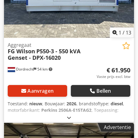
1
/
13
Aggregaat
FG Wilson
P550-3 - 550 kVA
Genset - DPX-16020
€ 61.950
Dordrecht
54 km
Vaste prijs excl. btw
Aanvragen
Bellen
Toestand:
nieuw
, Bouwjaar:
2026
, brandstoftype:
diesel
,
motorfabrikant:
Perkins 2506A-E15TAG2
, Toepassing:
bouwsector Leeggewicht: 5.071 kg Generatorvermogen:
550 kVA Laadruimtematen: 493 x 166 x 232 cm CE-
Advertentie
markering: ja Dodpfx Acex S Umisaekr Watertankinhoud:
888 l Land van productie: CN Neem contact op met Team