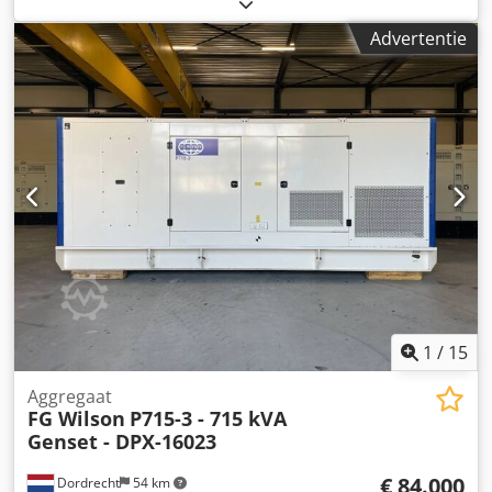
brandstoftype:
diesel
, motorfabrikant:
Perkins 2806A-
E18TAG1A
, Toepassingsdoel: Bouwsector Leeggewicht:
Advertentie
5.694 kg Generatorvermogen: 660 kVA Afmetingen
laadruimte: 532 x 192 x 229 cm CE-markering: ja
Watertankinhoud: 1.132 l Land van productie: CN Neem
contact op met Team DPX voor meer informatie. Dkjdsx I U
Iropfx Acaer = Verdere opties en accessoires = - Accu -
Bedieningspaneel - Stalen dak - Tankwagen
1
/
15
Aggregaat
FG Wilson
P715-3 - 715 kVA
Genset - DPX-16023
€ 84.000
Dordrecht
54 km