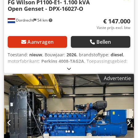
FG Wilson
P1100-E1- 1.100 kVA
Open Genset - DPX-16027-O
€ 147.000
Dordrecht
54 km
Vaste prijs excl. btw
Aanvragen
Bellen
Toestand:
nieuw
, Bouwjaar:
2026
, brandstoftype:
diesel
,
motorfabrikant:
Perkins 4008-TAG2A
, Toepassingsgebied:
bouw Leeggewicht: 7.408 kg Generatorvermogen: 1.100 kVA
Afmetingen laadruimte: 498 x 205 x 216 cm CE-markering:
Advertentie
ja Land van productie: CN Neem contact op met Team DPX
voor meer informatie. = Verdere opties en accessoires = -
Accu - Bedieningspaneel Dedpsyqmhzjfx Acaokr