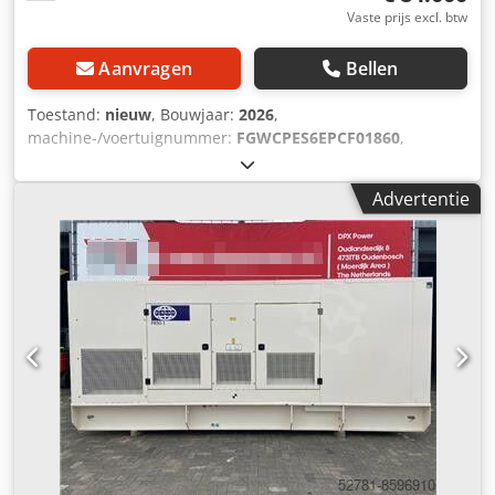
Vaste prijs excl. btw
Aanvragen
Bellen
Toestand:
nieuw
, Bouwjaar:
2026
,
machine-/voertuignummer:
FGWCPES6EPCF01860
,
brandstoftype:
diesel
, vermogen:
572 kW (777,70 pk)
,
motorfabrikant:
Perkins 2806A-E18TAG2
, Toepassing:
Advertentie
Bouw Leeggewicht: 5.874 kg Generatorvermogen: 715 kVA
Laadruimafmetingen: 532 x 192 x 229 cm CE-markering: ja
Watertankinhoud: 1.132 l Neem contact op met Team DPX
voor meer informatie. = Verdere opties & accessoires = -
Accu Dkedexqv Dqopfx Acaer - Bedieningspaneel - Stalen
dak - Tankwagen