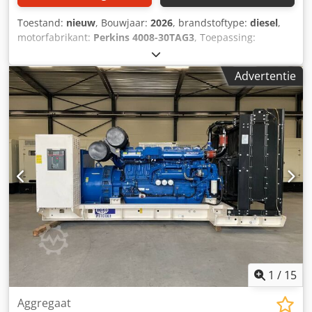
Toestand:
nieuw
, Bouwjaar:
2026
, brandstoftype:
diesel
,
motorfabrikant:
Perkins 4008-30TAG3
, Toepassing:
bouwsector Leeggewicht: 7.753 kg Generatorvermogen:
1.250 kVA Laadruim afmetingen: 479 x 226 x 207 cm CE-
Advertentie
markering: ja Land van productie: CN Neem contact op
met Team DPX voor meer informatie. Dodsyqmh Ujpfx
Acaekr = Extra opties en accessoires = - Accu -
Bedieningspaneel
1
/
15
Aggregaat