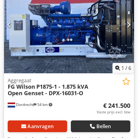
Dedpoqc Sh Tofx Acaskr - Bedieningstableau
1
/
6
Aggregaat
FG Wilson
P1875-1 - 1.875 kVA
Open Genset - DPX-16031-O
€ 241.500
Dordrecht
54 km
Vaste prijs excl. btw
Aanvragen
Bellen