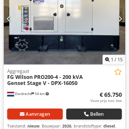
dak - Tankwagen
1
/
15
Aggregaat
FG Wilson
PRO200-4 - 200 kVA
Genset Stage V - DPX-16050
€ 65.750
Dordrecht
54 km
Vaste prijs excl. btw
Aanvragen
Bellen
Toestand:
nieuw
, Bouwjaar:
2026
, brandstoftype:
diesel
,