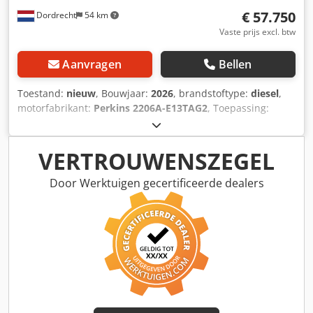
€ 57.750
Dordrecht
54 km
Vaste prijs excl. btw
Aanvragen
Bellen
Toestand:
nieuw
, Bouwjaar:
2026
, brandstoftype:
diesel
,
motorfabrikant:
Perkins 2206A-E13TAG2
, Toepassing:
Bouw Leeggewicht: 4.575 kg Generatorvermogen: 400 kVA
Afmetingen laadruimte: 493 x 166 x 215 cm CE-markering:
ja Djdjyz Sk Rspfx Acaskr Watertankinhoud: 888 l
VERTROUWENSZEGEL
Productieland: CN Neem contact op met Team DPX voor
meer informatie. = Extra opties en toebehoren = - Accu -
Door Werktuigen gecertificeerde dealers
Bedieningstableau - Stalen dak - Tankwagen