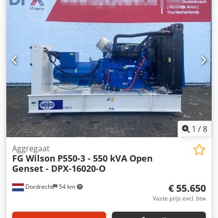
contact op met team DPX voor meer informatie. = Extra
opties en accessoires = - Accu - Bedieningspaneel -
Tankwagen Dkjdex S Ul Sepfx Acaor
1
/
8
Aggregaat
FG Wilson
P550-3 - 550 kVA Open
Genset - DPX-16020-O
€ 55.650
Dordrecht
54 km
Vaste prijs excl. btw