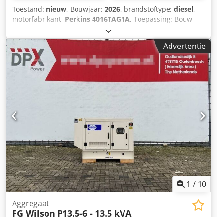
Toestand:
nieuw
, Bouwjaar:
2026
, brandstoftype:
diesel
,
motorfabrikant:
Perkins 4016TAG1A
, Toepassing: Bouw
Leeggewicht: 5.847 kg Generatorvermogen: 2.000 kVA
Dedpoyqmhnofx Acaekr Laadruimte afmetingen: 575 x 230
Advertentie
x 302 cm CE-markering: ja Land van productie: CN Neem
contact op met Team DPX voor meer informatie. = Extra
opties en toebehoren = - Bedieningspaneel
1
/
10
Aggregaat
FG Wilson
P13.5-6 - 13.5 kVA