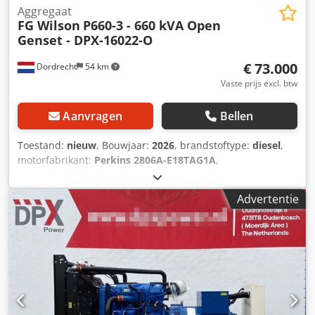
Aggregaat
FG Wilson
P660-3 - 660 kVA Open
Genset - DPX-16022-O
€ 73.000
Dordrecht
54 km
Vaste prijs excl. btw
Aanvragen
Bellen
Toestand:
nieuw
, Bouwjaar:
2026
, brandstoftype:
diesel
,
motorfabrikant:
Perkins 2806A-E18TAG1A
,
Toepassingsgebied: bouw Leeggewicht: 4.342 kg
Generatorvermogen: 660 kVA Afmetingen laadruimte: 390 x
Advertentie
146 x 216 cm CE-markering: ja Watertankinhoud: 1.132 l
Neem contact op met Team DPX voor meer informatie. =
Verdere opties en accessoires = - Accu - Bedieningstableau
Dkjdpfx Aoyg U Nlecaor - Tankwagen