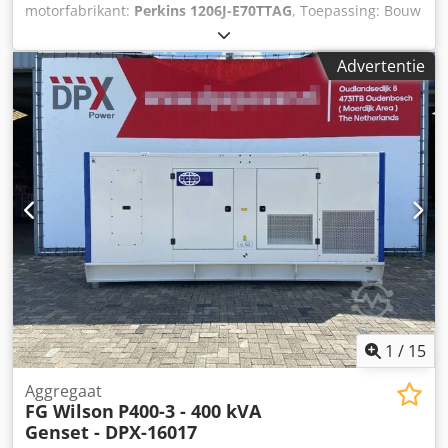
motorfabrikant:
Perkins 1206J-E70TTAG
, Toepassing: Bouw
Leeggewicht: 3.651 kg Generatorvermogen: 200 kVA
Afmetingen laadruimte: 409 x 142 x 237 cm CE-markering:
Advertentie
ja Emissieniveau: Stage V / Tier IV final Djdpfox S Umvox
Acajkr Watertankinhoud: 822 l Land van productie: CN
Neem contact op met Team DPX voor meer informatie. =
Extra opties en accessoires = - Accu - Bedieningspaneel -
Stalen dak - Tankwagen
1
/
15
Aggregaat
FG Wilson
P400-3 - 400 kVA
Genset - DPX-16017