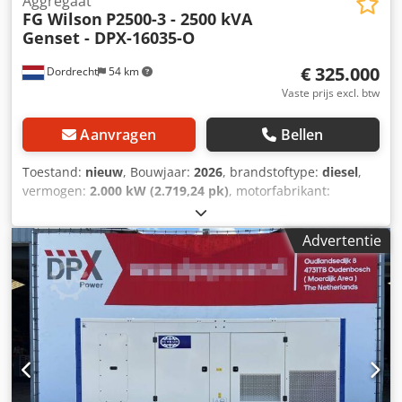
Aggregaat
FG Wilson
P2500-3 - 2500 kVA
Genset - DPX-16035-O
€ 325.000
Dordrecht
54 km
Vaste prijs excl. btw
Aanvragen
Bellen
Toestand:
nieuw
, Bouwjaar:
2026
, brandstoftype:
diesel
,
vermogen:
2.000 kW (2.719,24 pk)
, motorfabrikant:
Perkins 4016-61TRG3
, Toepassingsdoel: Bouw
Dksdewbnhlepfx Acasr Leeggewicht: 13.380 kg
Advertentie
Generatorvermogen: 2.500 kVA Laadruimtematen: 604 x
218 x 290 cm CE-markering: ja Productieland: China Neem
contact op met Team DPX voor meer informatie. = Verdere
opties en toebehoren = - Accu - Bedieningspaneel