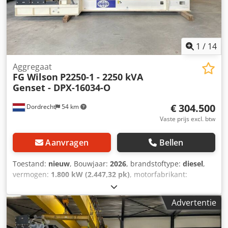
1
/
14
Aggregaat
FG Wilson
P2250-1 - 2250 kVA
Genset - DPX-16034-O
€ 304.500
Dordrecht
54 km
Vaste prijs excl. btw
Aanvragen
Bellen
Toestand:
nieuw
, Bouwjaar:
2026
, brandstoftype:
diesel
,
vermogen:
1.800 kW (2.447,32 pk)
, motorfabrikant:
Perkins 4016-61TRG2
, Toepassingsdoel: Bouw
Leeggewicht: 12.528 kg Generatorvermogen: 2.250 kVA
Advertentie
Afmetingen laadruimte: 584 x 218 x 261 cm CE-markering:
ja Land van productie: CN Neem contact op met het DPX-
team voor meer informatie. = Verdere opties en