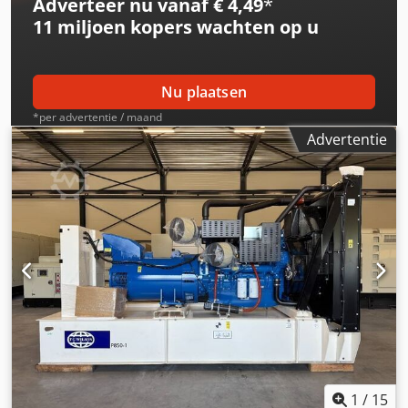
Adverteer nu vanaf € 4,49
*
11 miljoen kopers
wachten op u
Nu plaatsen
*per advertentie / maand
Advertentie
1
/
15