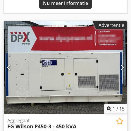
Nu meer informatie
Advertentie
1
/
15
Aggregaat
FG Wilson
P450-3 - 450 kVA