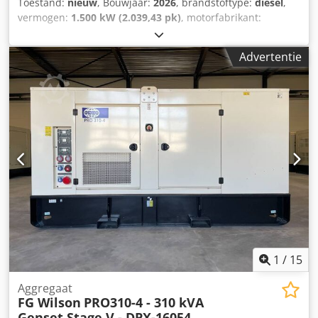
Toestand:
nieuw
, Bouwjaar:
2026
, brandstoftype:
diesel
,
vermogen:
1.500 kW (2.039,43 pk)
, motorfabrikant:
Perkins 4012-46TAG3A
, Toepassingsgebied: Bouw
Leeggewicht: 11.207 kg Generatorvermogen: 1.875 kVA
Advertentie
Laadruimte afmetingen: 526 x 219 x 245 cm CE-markering:
ja Dsdpjiziuuofx Acaskr Productieland: China Neem contact
op met het DPX-team voor meer informatie. = Verdere
opties en accessoires = - Accu - Bedieningspaneel - Tank
1
/
15
Aggregaat
FG Wilson
PRO310-4 - 310 kVA
Genset Stage V - DPX-16054