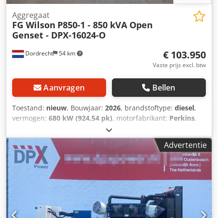
Aggregaat
FG Wilson
P850-1 - 850 kVA Open
Genset - DPX-16024-O
€ 103.950
Dordrecht
54 km
Vaste prijs excl. btw
Aanvragen
Bellen
Toestand:
nieuw
, Bouwjaar:
2026
, brandstoftype:
diesel
,
vermogen:
680 kW (924,54 pk)
, motorfabrikant:
Perkins
,
Toepassingsdoel: Bouw Leeggewicht: 5.040 kg
Generatorvermogen: 850 kVA Afmetingen laadruimte: 413 x
Advertentie
169 x 257 cm CE-markering: ja Watertankinhoud: 1.702 l
Land van productie: CN Neem contact op met Team DPX
voor meer informatie. Dodpfxjwaqxdj Acajkr = Verdere
opties en accessoires = - Accu - Bedieningspaneel -
Tankwagen