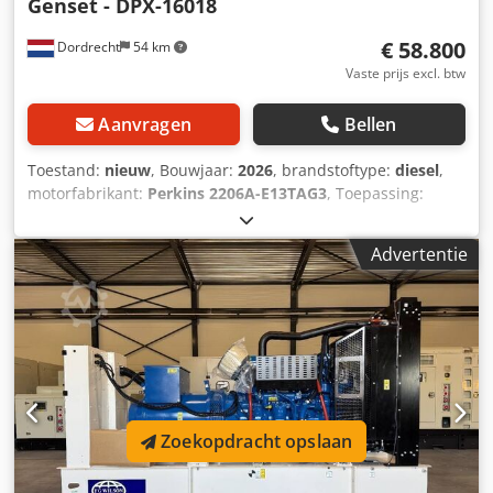
Genset - DPX-16018
€ 58.800
Dordrecht
54 km
Vaste prijs excl. btw
Aanvragen
Bellen
Toestand:
nieuw
, Bouwjaar:
2026
, brandstoftype:
diesel
,
motorfabrikant:
Perkins 2206A-E13TAG3
, Toepassing:
Bouw Leeggewicht: 4.667 kg Dedpfex Uv Rzsx Acaokr
Generatorvermogen: 450 kVA Afmetingen laadruimte: 493 x
Advertentie
166 x 215 cm CE-markering: ja Watertankinhoud: 888 l
Land van productie: CN Neem contact op met Team DPX
voor meer informatie. = Extra opties en accessoires = -
Accu - Bedieningspaneel - Stalen dak - Tankwagen
Zoekopdracht opslaan