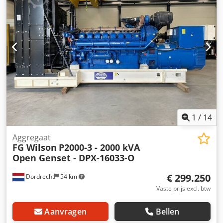
toebehoren = Dedpfx Acewbng Usaokr - Accu -
Bedieningspaneel
1
/
14
Aggregaat
FG Wilson
P2000-3 - 2000 kVA
Open Genset - DPX-16033-O
€ 299.250
Dordrecht
54 km
Vaste prijs excl. btw
Aanvragen
Bellen