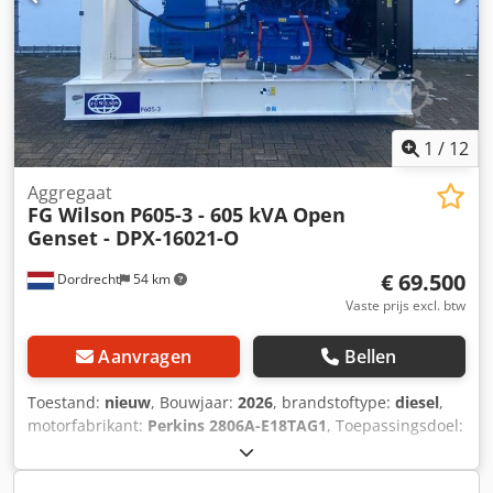
1
/
12
Aggregaat
FG Wilson
P605-3 - 605 kVA Open
Genset - DPX-16021-O
€ 69.500
Dordrecht
54 km
Vaste prijs excl. btw
Aanvragen
Bellen
Toestand:
nieuw
, Bouwjaar:
2026
, brandstoftype:
diesel
,
motorfabrikant:
Perkins 2806A-E18TAG1
, Toepassingsdoel:
Bouw Leeggewicht: 4.202 kg Generatorvermogen: 605 kVA
Afmetingen laadruimte: 390 x 146 x 216 cm CE-markering: