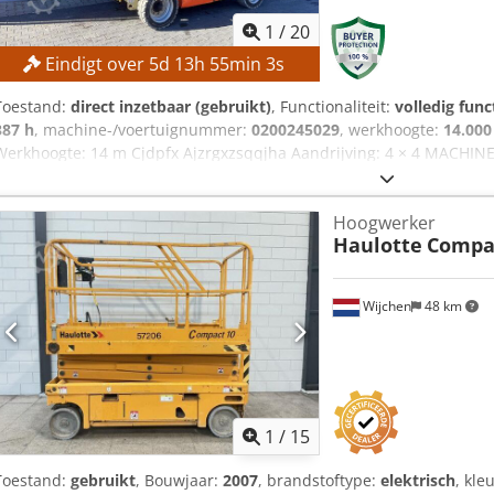
1
/
20
Eindigt over
5
d
13
h
55
min
2
s
Toestand:
direct inzetbaar (gebruikt)
, Functionaliteit:
volledig func
387 h
, machine-/voertuignummer:
0200245029
, werkhoogte:
14.00
Werkhoogte: 14 m Cjdpfx Ajzrgxzsqqjha Aandrijving: 4 × 4 MACHIN
360 kg Aantal personen: max. 2 Toelaatbaar laadgewicht: max. 200
Windsnelheid: max. 12,5 m/s Gebruiksuren: 387 uur UITRUSTING La
Hoogwerker
Haulotte
Compa
Wijchen
48 km
1
/
15
Toestand:
gebruikt
, Bouwjaar:
2007
, brandstoftype:
elektrisch
, kle