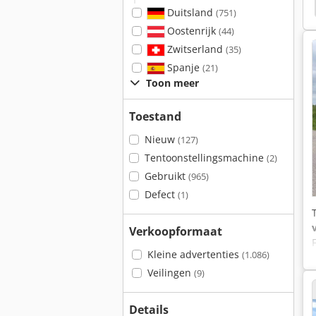
105
Genie Sx150
Genie
Magni Verreikers
Duitsland
(751)
Oostenrijk
(44)
Zwitserland
(35)
Spanje
(21)
Toon meer
Toestand
Nieuw
(127)
Tentoonstellingsmachine
(2)
Gebruikt
(965)
Defect
(1)
Verkoopformaat
Kleine advertenties
(1.086)
Veilingen
(9)
Details