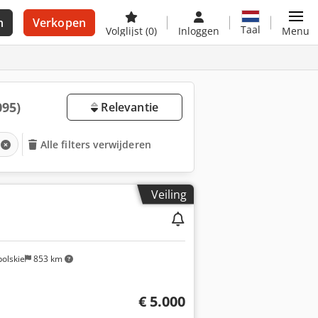
n
Verkopen
Taal
Volglijst
(0)
Inloggen
Menu
095)
Relevantie
Alle filters verwijderen
Veiling
olskie
853 km
€ 5.000