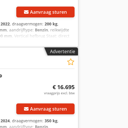
Aanvraag sturen
:
2022
, draagvermogen:
200 kg
,
 mm
, aandrijftype:
Benzin
, reikwijdte
00 mm
, Vertical hefbrug Staat: direct
 staat: zeer goed Batterijtype: PzS
Advertentie
€ 16.695
vraagprijs excl. btw
Aanvraag sturen
:
2024
, draagvermogen:
350 kg
,
 mm
, aandrijftype:
Benzin
,