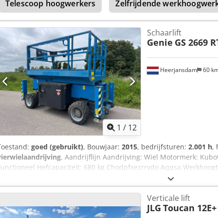
Telescoop hoogwerkers
Zelfrijdende werkhoogwer
magazijntechniek aan. Onze apparaten worden door onze werkplaa
Neem gerust contact met ons op via e-mail of telefonisch. U vindt o
kopen wij ook uw gebruikte machines in, ook als u geen voertuig bij
Schaarlift
tegen aantrekkelijke voorwaarden zijn op aanvraag mogelijk. Wij ad
Genie
GS 2669 R
uitgebreid over onze voertuigen.
Heerjansdam
60 k
1
/
12
Toestand:
goed (gebruikt)
, Bouwjaar:
2015
, bedrijfsturen:
2.001 h
,
vierwielaandrijving
, Aandrijflijn Aandrijving: Wiel Motormerk: Kub
Functioneel Hefcapaciteit: 680 kg Chodpfxezrrydo Aqqsa Werkhoogt
Onderhoud, geschiedenis en staat Aantal eigenaars: 2 Technische s
Aanvullende informatie Emissieklasse: Stage IIIB / Tier IV interim 
Verticale lift
inspectie: 2026-08-04 Type terrein: oneffen terrein Aanvullende i
JLG
Toucan 12E+
Joosse voor meer informatie.