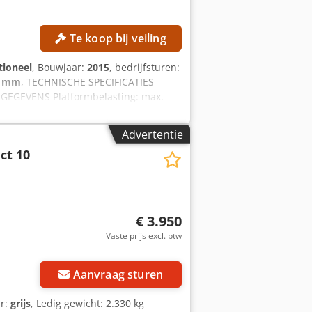
Te koop bij veiling
tioneel
, Bouwjaar:
2015
, bedrijfsturen:
0 mm
, TECHNISCHE SPECIFICATIES
EGEGEVENS Platformbelasting: max.
 kg Handkracht: max. 400 N
der Externe referentie: SL15850SP
Advertentie
ct 10
€ 3.950
Vaste prijs excl. btw
Aanvraag sturen
ur:
grijs
, Ledig gewicht: 2.330 kg