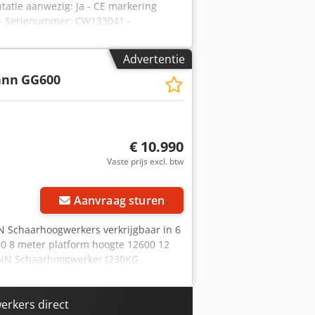
tatie aanwezig: Ja - CE markering
ee - Serienummer: CW133041 -
n platform [kg]: 450 -
sportgewicht [kg]: 2330kg -
Advertentie
BTW: De getoonde prijs is exclusief
ann
GG600
uil altijd mogelijk van alles in de
€ 10.990
Vaste prijs excl. btw
Aanvraag sturen
chaarhoogwerkers verkrijgbaar in 6
100 8 meter platform hoogte 12600 12
ANN Schaarhoogwerker (230KG
LEKTRISCH AANGEDREVEN DUS
NNEN en BUITEN WERKZAAMHEDEN
OOR EEN EUROPEES BEDRIJF. DE
rkers direct