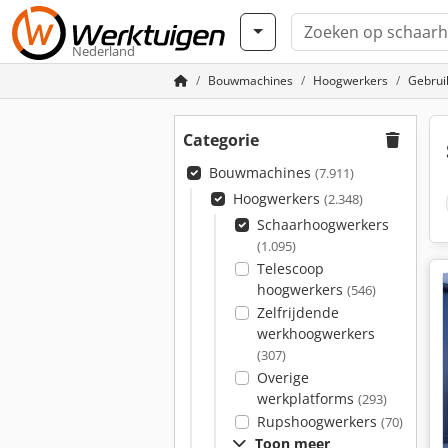
Nederland
Bouwmachines
Hoogwerkers
Gebrui
Categorie
Bouwmachines
(7.911)
Hoogwerkers
(2.348)
Schaarhoogwerkers
(1.095)
Telescoop
hoogwerkers
(546)
Zelfrijdende
werkhoogwerkers
(307)
Overige
werkplatforms
(293)
Rupshoogwerkers
(70)
Toon meer