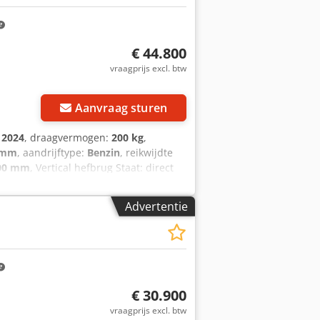
€ 44.800
vraagprijs excl. btw
Aanvraag sturen
:
2024
, draagvermogen:
200 kg
,
 mm
, aandrijftype:
Benzin
, reikwijdte
00 mm
, Vertical hefbrug Staat: direct
erijtype: PzS Chodpfx Aozr Acvoqqsa
Advertentie
€ 30.900
vraagprijs excl. btw