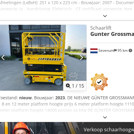
Afmetingen (LxBxH): 251 x 120 x 223 cm - Bouwjaar: 2007 - Documen
aanwezig: Ja - Aandrijving: Elektrisch - CE certificaat aanwezig: N
Werkhoogte [mm]: 8140 - Platformhoogte [mm]: 2230 - Draagvermoge
Transportafmetingen: 2510mm x 1200mm x 2230mm (l x b x h) - Tran
Schaarlift
Transportcolli [st.]: 1 Financiële informatie Chedpeyvf Udjfx Aqqsa 
Gunter Grossm
BTW BTW/marge: BTW verrekenbaar voor ondernemers Levering en inr
industriële sectoren Koen van Lent
Sevenum
95 km
1
/
15
Toestand:
nieuw
, Bouwjaar:
2023
, DE NIEUWE GÜNTER GROSSMANN S
., 8 en 12 meter platform hoogte prijs 6 meter platform hoogte 11
meter platform hoogte 14000 prijzen ex btw DE GÜNTER GROSSM
PAYLOAD) IS GLOEDNIEUW. Codsm E Nqvopfx Aqqoha VOLEDIGE E
UITERMATEN DUURZAAM ZEER GESCHIKT VOOR BOUW TUIN EN BI
GÜNTER GROSSMANN IS EEN HOOGWAARDIGE MACHINE GEMAAKT V
Verkoop schaarhoogwe