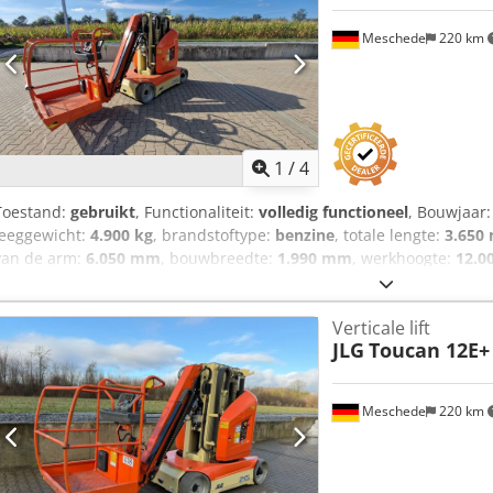
Meschede
220 km
1
/
4
Toestand:
gebruikt
, Functionaliteit:
volledig functioneel
, Bouwjaar
leeggewicht:
4.900 kg
, brandstoftype:
benzine
, totale lengte:
3.650
van de arm:
6.050 mm
, bouwbreedte:
1.990 mm
, werkhoogte:
12.0
inzetbaar en volledig functioneel Technische staat: zeer goed Batt
Verticale lift
JLG
Toucan 12E+
Meschede
220 km