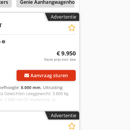
kers
Genie Aanhangwagenhoogwerkers
Genie S
ts en volgens FEM4.004 gekeurd.
ns ook op hsr-gabelstapler. Uiteraard
 ons aanschaft. Leasing en financiering
Advertentie
viseren u graag professioneel en
T
m
€ 9.950
Vaste prijs excl. btw
Aanvraag sturen
 hefhoogte:
8.000 mm
, Uitrusting:
ota Gewichten Leeggewicht: 3.800 kg
e: 1.000 cm CE-markering: ja
taat: goed Optische staat: goed
Leveringsvoorwaarden: EXW Laatste
Advertentie
nformatie Neem contact op met Martyn