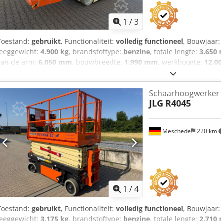
1
/
3
Toestand:
gebruikt
, Functionaliteit:
volledig functioneel
, Bouwjaar
leeggewicht:
4.900 kg
, brandstoftype:
benzine
, totale lengte:
3.650
van de arm:
6.050 mm
, bouwbreedte:
1.990 mm
, werkhoogte:
12.0
inzetbaar en volledig functioneel Cedpfxezr Acpe Aqqeha Technische
Schaarhoogwerker
JLG
R4045
Meschede
220 km
1
/
4
Toestand:
gebruikt
, Functionaliteit:
volledig functioneel
, Bouwjaar
leeggewicht:
3.175 kg
, brandstoftype:
benzine
, totale lengte:
2.710