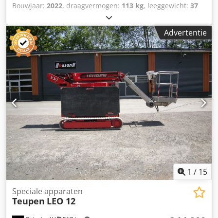
Bouwjaar:
2022
, draagvermogen:
113 kg
, leeggewicht:
37
kg
, bouwhoogte:
1.370 mm
, totale lengte:
1.350 mm
,
aandrijftype:
Handbetrieb
, bouwbreedte:
1.350 mm
,
Advertentie
Speciale werkhoogwerker Staat: Nieuw apparaat
Technische staat: Nieuw Beschrijving: DIRECT LEVERBARE
NIEUWE MACHINES UIT VOORRAAD TEGEN SPECIALE
PRIJZEN Dodjzrcviepfx Ambjck Hefhoogte 5600 mm •
Draagbare pneumatische telescoop materiaalhef • Ideaal
voor het tillen, positioneren en installeren van
ventilatiekanalen, plafond sprinklers, plafondleidingen,
plafondpanelen etc. • Wordt gebruikt voor het heffen van
lasten met CO² of perslucht • Hoge mobiliteit dankzij een
uitgerekte slanglengte van 4,87 m • Bediening via
handventielen • Snelle montage, geen gereedschap nodig •
Past in de kofferbak van de meeste personenauto’s
1
/
15
Speciale apparaten
Teupen
LEO 12