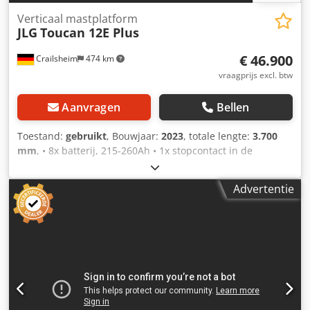
Verticaal mastplatform
JLG
Toucan 12E Plus
€ 46.900
Crailsheim
474 km
vraagprijs excl. btw
Aanvragen
Bellen
Toestand:
gebruikt
, Bouwjaar:
2023
, totale lengte:
3.700
mm
, • 8x batterij, 215-260Ah • 1x stopcontact in de
werkbak • FI-schakelaar (aardlekschakelaar) • Generator •
Ingebouwde acculader • Maximale bodemdruk 14,0 kg/cm²
Advertentie
• Rijsnelheid – neergelaten 6,0 km/u • Draaicirkel – buiten
2,60 m Dodpfxsxd Hrfj Ambsck • Draaicirkel – binnen 0,75
m • Klimvermogen 30% • Werkhoogte 12,65 m • Werkbereik
(standaard platform) 6,05 m • Articulatiepunt hoogte 7,12
m • Zwenken (niet eindeloos) 345° •
Platformdraagvermogen 1.200 kg • Werkarm – totale lengte
4,14 m • Werkarm – verticale werkbereik 120° (+60° / −60°) •
Achteringang met schuifgrendel • Volledig proportionele