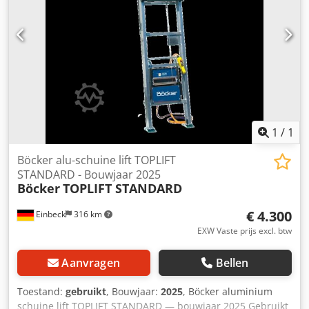
na afspraak Prijs 3.100 EUR excl. btw | EXW Einbeck |
Levering op aanvraag
1
/
1
Böcker alu-schuine lift TOPLIFT
STANDARD - Bouwjaar 2025
Böcker
TOPLIFT STANDARD
€ 4.300
Einbeck
316 km
EXW Vaste prijs excl. btw
Aanvragen
Bellen
Toestand:
gebruikt
, Bouwjaar:
2025
, Böcker aluminium
schuine lift TOPLIFT STANDARD — bouwjaar 2025 Gebruikt