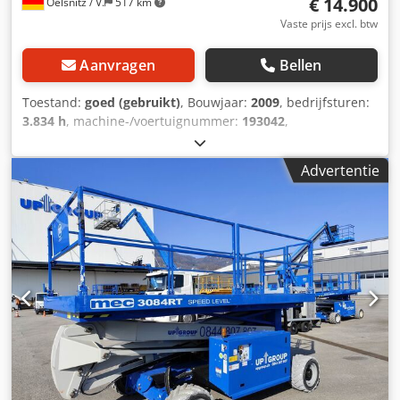
€ 14.900
Oelsnitz / V.
517 km
Vaste prijs excl. btw
Aanvragen
Bellen
Toestand:
goed (gebruikt)
, Bouwjaar:
2009
, bedrijfsturen:
3.834 h
, machine-/voertuignummer:
193042
,
draagvermogen:
120 kg
, totaalgewicht:
3.057 kg
,
bouwhoogte:
1.990 mm
, productbreedte (max.):
1.780 mm
,
Advertentie
werkhoogte:
12.000 mm
, motortype: benzine, fabrikant:
Teupen Dedpfx Aozhi D Esmbeck