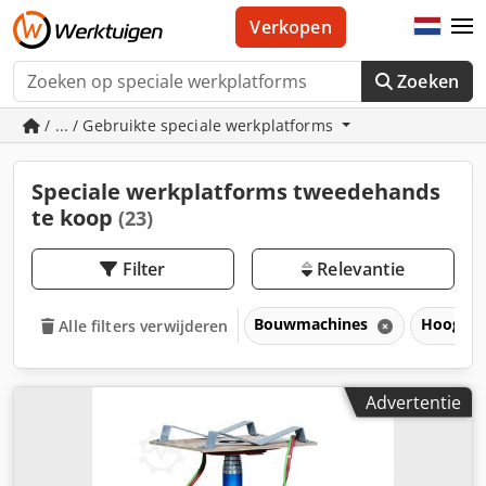
Verkopen
Zoeken
/ ... / Gebruikte speciale werkplatforms
Speciale werkplatforms tweedehands
te koop
(23)
Filter
Relevantie
Bouwmachines
Hoogwe
Alle filters verwijderen
Advertentie