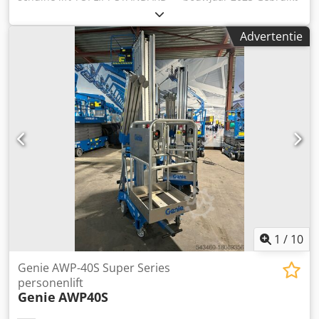
uit de professionele verhuurvloot van Kurt König
Baumaschinen GmbH, Einbeck. Staat & opmerkingen: -
Advertentie
Staat: Gebruikt uit verhuur, regelmatig onderhouden -
Werking: Volledig functioneel - De productfoto toont een
vergelijkbaar apparaat in nieuwstaat — de werkelijke staat
kan variëren afhankelijk van de gebruiksduur -
Bezichtiging op afspraak mogelijk te 37574 Einbeck
Dodpfeyz Uqgsx Ambock Prijs 4.950 EUR excl. BTW | EXW
Einbeck | Levering op aanvraag
1
/
10
Genie AWP-40S Super Series
personenlift
Genie
AWP40S