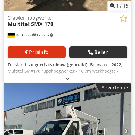
1
/
15
Crawler hoogwerker
Multitel
SMX 170
Dortmund
172 km
Prijsinfo
Bellen
Toestand:
zo goed als nieuw (gebruikt)
, Bouwjaar:
2022
,
Multitel SMX170 rupshoogwerker - 16,7m werkhoogte -
200kg draagvermogen - 2.200kg eigen gewicht - BJ2022 //
Voor meer informatie kunt u contact met ons opnemen!
Advertentie
Dcodoudvifepfx Ambjk