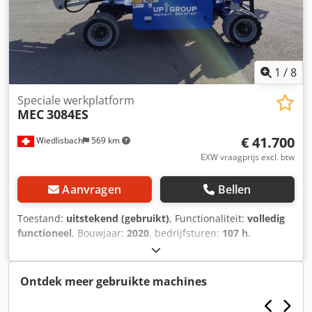
perfect Bij verkoop, net onderhouden Dieselmotor met
roetfilter
1
/
8
Speciale werkplatform
MEC
3084ES
€ 41.700
Wiedlisbach
569 km
EXW vraagprijs excl. btw
Aanvragen
Bellen
Toestand:
uitstekend (gebruikt)
, Functionaliteit:
volledig
functioneel
, Bouwjaar:
2020
, bedrijfsturen:
107 h
,
machine-/voertuignummer:
11700154
, draagvermogen:
680 kg
, hefhoogte:
11.000 mm
, platformlengte:
4.270 mm
,
platformbreedte:
1.830 mm
, totaalgewicht:
3.975 kg
,
Ontdek meer gebruikte machines
leeggewicht:
3.975 kg
, transportlengte:
4.400 mm
,
transportbreedte:
2.130 mm
, transporthoogte:
1.780 mm
,