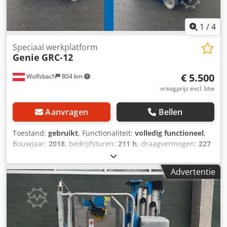
1
/
4
Speciaal werkplatform
Genie
GRC-12
€ 5.500
Wolfsbach
804 km
vraagprijs excl. btw
Aanvragen
Bellen
Toestand:
gebruikt
, Functionaliteit:
volledig functioneel
,
Bouwjaar:
2018
, bedrijfsturen:
211 h
, draagvermogen:
227
kg
, leeggewicht:
763 kg
, bouwhoogte:
1.780 mm
,
brandstoftype:
elektrisch
, totale lengte:
1.350 mm
,
Advertentie
aandrijftype:
Elektro
, bouwbreedte:
750 mm
, werkhoogte:
5.450 mm
, Speciale hoogwerker Snelheidsklasse: 4
Technische staat: goed Beschrijving: De Genie GRC-12 is
een compacte personenhoogwerker voor werkzaamheden
op hoogte in binnenruimtes en bij beperkte ruimte. Met