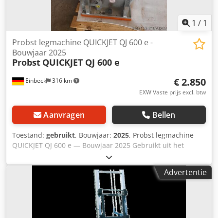
1
/
1
Probst legmachine QUICKJET QJ 600 e -
Bouwjaar 2025
Probst
QUICKJET QJ 600 e
€ 2.850
Einbeck
316 km
EXW Vaste prijs excl. btw
Aanvragen
Bellen
Toestand:
gebruikt
, Bouwjaar:
2025
, Probst legmachine
QUICKJET QJ 600 e — Bouwjaar 2025 Gebruikt uit het
professionele verhuurpark van Kurt König Baumaschinen
GmbH, Einbeck. Dcedpfx Amoy Aa Exsbek Staat &
Advertentie
Opmerkingen: - Staat: Gebruikt uit verhuur, regelmatig
onderhouden - Functie: Volledig functioneel - Het
productafbeelding toont een vergelijkbaar apparaat in
nieuwstaat — de daadwerkelijke staat wijkt af afhankelijk
van gebruiksduur - Bezichtiging mogelijk in 37574 Einbeck