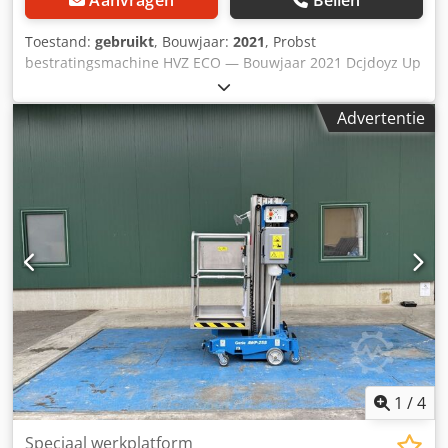
Toestand:
gebruikt
, Bouwjaar:
2021
, Probst
bestratingsmachine HVZ ECO — Bouwjaar 2021 Dcjdoyz Up
Aepfx Ambjk Gebruikt uit het professionele verhuurpark
van Kurt König Baumaschinen GmbH, Einbeck. Staat &
Advertentie
opmerkingen: - Staat: Gebruikt uit de verhuur, regelmatig
onderhouden - Werking: Volledig functioneel - De
productfoto toont een vergelijkbaar apparaat in nieuwstaat
— de daadwerkelijke staat varieert afhankelijk van de
gebruiksduur - Bezichtiging mogelijk op afspraak in 37574
Einbeck Prijs: 6.800 EUR excl. BTW | EXW Einbeck |
Levering op aanvraag
1
/
4
Speciaal werkplatform