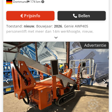
Dortmund
174 km
Prijsinfo
Bellen
Toestand:
nieuw
, Bouwjaar:
2026
, Genie AWP40S
personenlift met meer dan 14m werkhoogte, nieuw,
gebruikte demonstrators beschikbaar! Dcjdpevkbppjfx
Ambjk
Advertentie