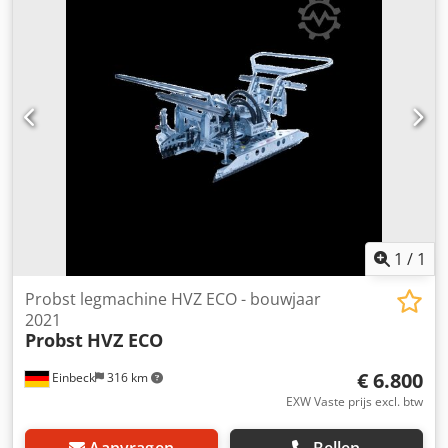
1
/
1
Probst legmachine HVZ ECO - bouwjaar
2021
Probst
HVZ ECO
€ 6.800
Einbeck
316 km
EXW Vaste prijs excl. btw
Aanvragen
Bellen