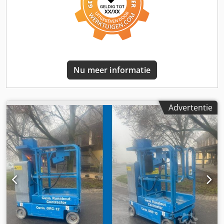
installatiewerkzaamheden in hallen, scholen, winkelcentra
of magazijnen. Past moeiteloos door deuren, liften en
smalle werkplekken. Meer informatie en een vrijblijvende
aanvraag vindt u op onze website – Veilig werken op elke
hoogte. Naast dit apparaat bieden wij hoogwerkers en
telescoopladers te huur en te koop aan. Onze machines
Nu meer informatie
worden voortdurend onderhouden en gekeurd. Verhuur,
verkoop, service en reparatie – bij ons krijgt u alles uit één
hand. Ook financial lease, financiering en inkoop van
gebruikte machines is mogelijk. Ons team adviseert u
Advertentie
graag vakkundig en persoonlijk. Dodpfx Ajyafb Esmbeck