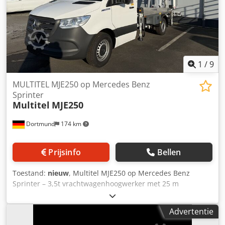
1
/
9
MULTITEL MJE250 op Mercedes Benz
Sprinter
Multitel
MJE250
Dortmund
174 km
Prijsinfo
Bellen
Toestand:
nieuw
, Multitel MJE250 op Mercedes Benz
Sprinter – 3,5t vrachtwagenhoogwerker met 25 m
werkhoogte, korfarm, etc. Dedsyf Tmgjpfx Ambsck
Advertentie