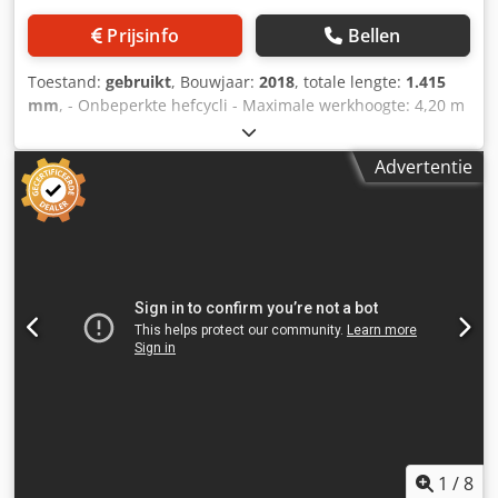
Prijsinfo
Bellen
Toestand:
gebruikt
, Bouwjaar:
2018
, totale lengte:
1.415
mm
, - Onbeperkte hefcycli - Maximale werkhoogte: 4,20 m
- Maximale platformhoogte: 2,20 m - Standvlak: 1,28 x 700
mm - Toegestane draagkracht: 150 kg (1 persoon plus
Advertentie
gereedschap) - Maximale handkracht: 200 N - Maximale
hellingshoek: 0 graden - Maximale windsnelheid: alleen
voor gebruik binnenshuis, 0 mph - Maximale wielbelasting:
234 kg - Geluidsdrukniveau: minder dan 70 dBa -
Zelfvergrendelende rem bij geheven positie - Heffen alleen
bij bediening Dsdoylp Nwspfx Ambjck - Hefmechanisme-
vergrendeling
1
/
8