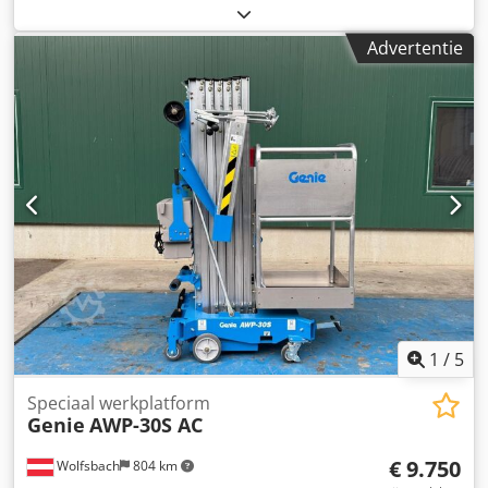
4,5 km/u - Buitenste draaicirkel 1,7 m - Hellingsalarm 1,5° /
bodembediening • Accustatusindicator • Bedrijfsurenteller
3° Dcedpfx Asx S R Hlombok - Klimvermogen 25% -
• Claxon • Rijstrookrichtingssysteem • Veiligheidsharnas-
Advertentie
Rijdbaar op maximale hoogte tot 3,8 m - Acculading
ogen • Xenon zwaailamp • Handmatige nooddaaloptie •
indicator - Haulotte Activ'Screen - Heftruckogen - Hijsogen -
Passieve rijgatbeveiliging • Banden (niet-markerend) 457 x
Dubbele zwaaideur - Wielkuipbescherming - Twee
178 mm • Elektrisch systeem 48V DC • Accu's
stuurwielen voor - Twee aandrijfwielen achter - Niet-
(diepontlaadbaar) 4 x 48 V – 260 Ah • Acculader in het
markering banden - Handmatig ontgrendelen van de rem -
voertuig, 110 V / 230 V HF • Aandrijfmotoren: 2
Urenmeter - Claxon - Bewegingsalarm - Noodstop -
wisselstroommotoren • Elektrische (pompen-)motor 3,5 kW,
Handmatige noodpomp - 2 bedieningspanelen, boven en
48 V DC • Hydraulisch systeem, hydrauliektank 15 l
onder - Mobiel bedieningspaneel boven - Twee sleepogen
- Betreedbare instaplijst
1
/
5
Speciaal werkplatform
Genie
AWP-30S AC
€ 9.750
Wolfsbach
804 km