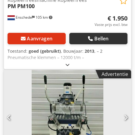
PM
PM100
€ 1.950
Enschede
105 km
Vaste prijs excl. btw
Aanvragen
Bellen
Toestand:
goed (gebruikt)
, Bouwjaar:
2013
, – 2
Pneumatische klemmen – 12000 t/m –
Nevelsmeerssysteem Chsdpfx Asy An U Ioh Uja – Gewicht
180 kg – 230V
Advertentie