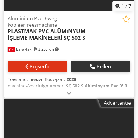
1
/
7
Aluminium Pvc 3-weg
kopieerfreesmachine
PLASTMAK PVC ALÜMİNYUM
İŞLEME MAKİNELERİ
SÇ 502 S
Barakfakih
2.257 km
Prijsinfo
Bellen
Toestand:
nieuw
, Bouwjaar:
2025
,
machine-/voertuignummer:
SÇ 502 S Alüminyum Pvc 3'lü
kol yeri delme su tahliye makinesi yüksek frekans
motorlu
, - Voldoet aan CE-normen. - Mogelijkheid tot het
Advertentie
openen van vergrendelplaatsen, scharniersleuven,
handgreepgaten en waterafvoerkanalen van aluminium en
PVC profielen. - Kopieerkop kan werken op verticale as -
Horizontale asbediening van het driedubbele boorsysteem
- Waterafvoersysteem kan onder een hoek werken Chodpfx
Aoramz Hjh Uja - Mogelijkheid om universele sjabloon te