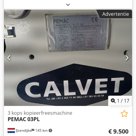
Tafelafmetingen: 600 x 555 / 620 x 750 mm Verplaatsing Y:
150 mm Slag Z: 380 mm Slag X: 150 mm Aandrijving: 3 kW
Advertentie
Chjdszrbuqepfx Ah Uea Ruwspindel Fijnspindel
Vergrendelingsarm Bedieningshendel met kabel
Tasterhouder Spantangen Gewicht: 2400 kg Prijs: € 2.000,
— excl. btw, af locatie
1
/
17
3 kops kopieerfreesmachine
PEMAC
03PL
€ 9.500
IJzendijke
145 km