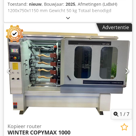
Toestand:
nieuw
, Bouwjaar:
2025
, Afmetingen (LxBxH)
1200x750x1150 mm Gewicht 50 kg Totaal benodigd
vermogen 1,05 kW Kopieerfrees KPF-350x500 Professioneel
snijden – geschikt voor het kopiëren van figuren,
Advertentie
afbeeldingen en letters, ongeacht of het uit hout, metaal,
steen, kunststof of andere vaste materialen is. - De ideale
machine voor professionele en hobbysnijders - Kopiëren
van figuren - Kopiëren van afbeeldingen en opschriften -
Maximale freeslengte 500 mm - Maximale freesbreedte
350 mm - Gereedschapopname: spantang 8 mm -
Spanhals 43 mm - Elektronische freesmotor 1050 W met
volledige golf elektronica, hierdoor altijd materiaalgeschikt
werken - Toerental 10.000 - 32.000 t/min - Afmetingen
(LxBxH) 1200 x 750 x 1150 mm - Gewicht ca. 50 kg Csdovz
Hkyspfx Ah Ueha - Solide, robuuste en trillingsarme
constructie - Eenvoudig in gebruik - Onderhoudsvrije,
nastelbare lineaire geleidingen - Lange levensduur - Made
in GERMANY
1
/
7
Kopieer router
WINTER
COPYMAX 1000