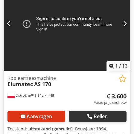
Aheygcnpo Usha Gewicht: 0,37 t Opstelvlak: 600 x 500 mm
Afmetingen: 1.100 x 1.000 x 1.300 mm
1
/
13
Kopieerfreesmachine
Elumatec
AS 170
€ 3.600
Ostrożne
1.143 km
Vaste prijs excl. btw
Aanvragen
Bellen
Toestand:
uitstekend (gebruikt)
, Bouwjaar:
1994
,