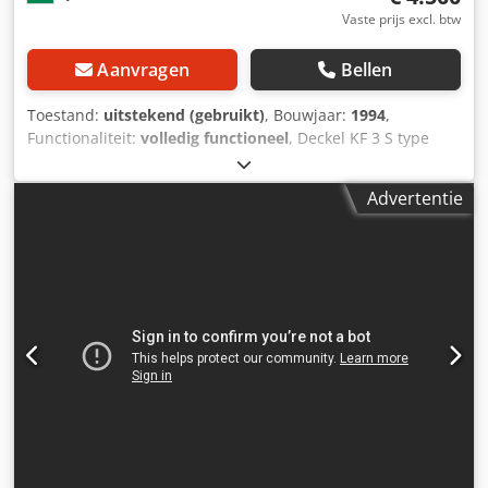
Vaste prijs excl. btw
Aanvragen
Bellen
Toestand:
uitstekend (gebruikt)
, Bouwjaar:
1994
,
Functionaliteit:
volledig functioneel
, Deckel KF 3 S type
kopieerfreesmachine Zeer goede staat Chjdpfx Ajv E Rw
Seh Uea
Advertentie