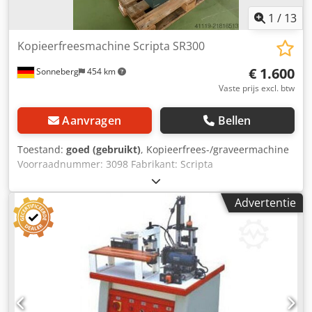
1
/
13
Kopieerfreesmachine Scripta SR300
€ 1.600
Sonneberg
454 km
Vaste prijs excl. btw
Aanvragen
Bellen
Toestand:
goed (gebruikt)
, Kopieerfrees-/graveermachine
Voorraadnummer: 3098 Fabrikant: Scripta
Machinenummer: Type / Model: SR 300 Verplaatsingen x-y-
z: mm Sjabloontafel / werktafel: 600 x 400 // 600 x 250 mm
Advertentie
Cedpey H Hhbofx Ah Usha Toerentalbereik: 700 tot 18.000
omw/min, traploos Overbrenging: 1 : 1,33 tot 1 : 10
Toebehoren/uitrusting: lettermatrijzensets; overig (zie
foto's) Vermogensbehoefte: kW Conditie: goed Gewicht: 0,7
t