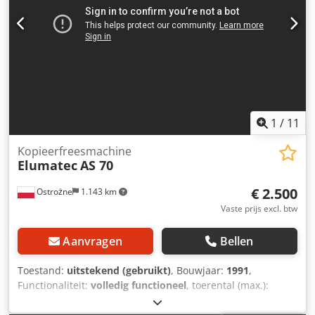
mm
1
/
11
Kopieerfreesmachine
Elumatec
AS 70
€ 2.500
Ostrożne
1.143 km
Vaste prijs excl. btw
Aanvragen
Bellen
Toestand:
uitstekend (gebruikt)
, Bouwjaar:
1991
,
Functionaliteit:
volledig functioneel
, toerental (max.):
12.000 rpm
, Technische gegevens – Elumatec AS 70/44 1-
spindel kopieerfrees voor aluminium- en PVC-profielen