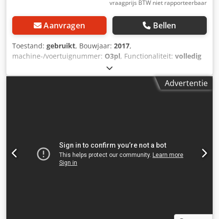
vraagprijs BTW niet rapporteerbaar
Aanvragen
Bellen
Toestand:
gebruikt
, Bouwjaar:
2017
,
machine-/voertuignummer:
O3pl
, Functionaliteit:
volledig
functioneel
, vermogen:
0,75 kW (1,02 pk)
,
ingangsspanning:
230 V
, ingangsfrequentie:
60 Hz
, type
Advertentie
ingangsstroom:
Airconditioning
, parallelgeleiderafstelling:
handmatig
, aandrijvingstype:
pneumatisch
, toerental
(max.):
12.000 rpm
, toerental (min.):
12.000 rpm
,
tafelbreedte:
330 mm
, tafel lengte:
2.400 mm
, totale
lengte:
2.600 mm
, totale breedte:
800 mm
, totale hoogte:
1.800 mm
, totaalgewicht:
540 kg
, PEMAC 03PL 3-kops
kopieerfrees – Bouwjaar 2017 – Direct inzetbaar Zeer nette
PEMAC 03PL kopieerfrees voor aluminium profielen,
bouwjaar 2017. Cedpfx Aszlar Ueh Ujha De machine is
altijd bedrijfsmatig gebruikt, goed onderhouden en
verkeert in volledig werkende staat. Bezichtiging en
proefdraaien zijn mogelijk. Specificaties Bouwjaar: 2017
230V (1-fase) 3 freeskoppen Spindelsnelheid: 12.000 t/min