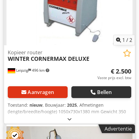
1
/
2
Kopieer router
WINTER
CORNERMAX DELUXE
€ 2.500
Leipzig
496 km
Vaste prijs excl. btw
Aanvragen
Bellen
Toestand:
nieuw
, Bouwjaar:
2025
, Afmetingen
(lengte/breedte/hoogte) 1050x730x1380 mm Gewicht 350
kg Totaal benodigd vermogen 1 kW Hoekfrees CORNERMAX
DELUXE - Randdikte min.– max. 0,4 - 3mm - Werkstukdikte
Advertentie
min.– max. 5 –50mm - Motortoerental 31.000 tpm -
Motorvermogen 0,75 kW - Elektriciteit 230 V / 50 Hz -