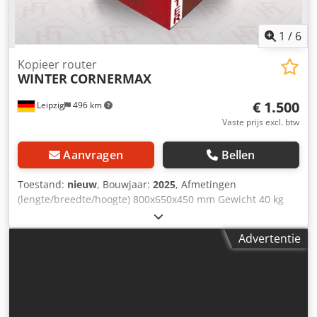
1
/
6
Kopieer router
WINTER
CORNERMAX
€ 1.500
Leipzig
496 km
Vaste prijs excl. btw
Aanvragen
Bellen
Toestand:
nieuw
, Bouwjaar:
2025
, Afmetingen
(lengte/breedte/hoogte) 800x650x450 mm Gewicht 40 kg
Totaal benodigd vermogen 0,8 kW Hoekfrees CORNERMAX
- Randdikte min.– max. 2 - 3mm - Werkstukdikte min.– max.
Advertentie
10–50mm - Motortoerental 32.000 tpm - Motorvermogen
0,65 kW - Elektriciteit 230 V / 50 Hz - Bedrijfsdruk 6 bar -
pneumatische werkstukklem - Spantang 6 mm -
Afmetingen L=800, B=650, H=450 mm - Gewicht 40 kg
Csdpfx Ahovz Ew Sj Ujha Inbegrepen: - HM radiusfrees R 2