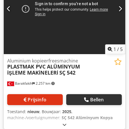
maken optionele sjabloon - Mogelijkheid om drievoudig
boren kopieerfrees of groefsysteem als één systeem te
laten werken - Hoge frequentie motor (18000
omwentelingen) - Recht transportsysteem (1 meter)
1
/
5
Aluminium kopieerfreesmachine
PLASTMAK PVC ALÜMİNYUM
İŞLEME MAKİNELERİ
SÇ 542
Barakfakih
2.257 km
Prijsinfo
Bellen
Toestand:
nieuw
, Bouwjaar:
2025
,
machine-/voertuignummer:
SÇ 542 Alüminyum Kopya
Freze Makinası Yüksek Frekanslı
, - Voldoet aan CE-