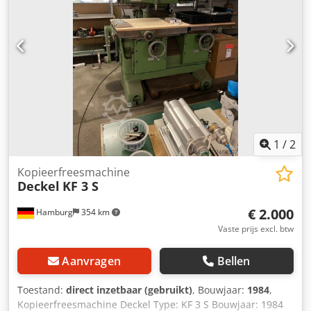
1
/
2
Kopieerfreesmachine
Deckel
KF 3 S
€ 2.000
Hamburg
354 km
Vaste prijs excl. btw
Aanvragen
Bellen
Toestand:
direct inzetbaar (gebruikt)
, Bouwjaar:
1984
,
Kopieerfreesmachine Deckel Type: KF 3 S Bouwjaar: 1984