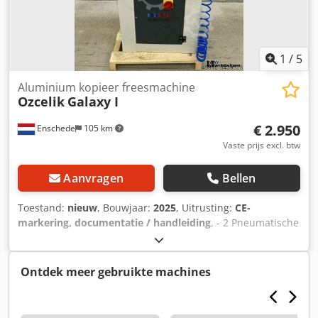
1
/
5
Aluminium kopieer freesmachine
Ozcelik
Galaxy I
€ 2.950
Enschede
105 km
Vaste prijs excl. btw
Aanvragen
Bellen
Toestand:
nieuw
, Bouwjaar:
2025
, Uitrusting:
CE-
markering, documentatie / handleiding
, - 2 Pneumatische
klemmen - Koeling Chjdpfogg N Taox Ah Uja -
Materiaalaanslag - Documentatie - 400V
Ontdek meer gebruikte machines