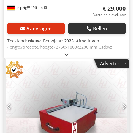
€ 29.000
Leipzig
496 km
Vaste prijs excl. btw
Aanvragen
Bellen
Toestand:
nieuw
, Bouwjaar:
2025
, Afmetingen
(lengte/breedte/hoogte) 2750x1800x2200 mm Csdsvz
Epnepfx Ah Uoha Gewicht 2500 kg Totaal benodigd
vermogen 11 kW Kopieer router COPYMAX 1000 - 4
Advertentie
werkende spindels - maximaal werkstuklengte 1000 mm -
maximaal werkstukdiameter 150 mm - Motorvermogen
freesspindel 2 x 3,0 kW - Snelheid 6000 tpm -
Motorslijpunits 2 x 1,5 KW - Snelheid 3000 tpm -
Motorvoeding 1,5 kW, traploos - Pneumatische
werkstukklem - CE-beschermende cabine - inclusief 4
freeskoppen diameter 180 mm met potmes diameter 30
mm - inclusief 4 schuurbanden korrel 80 - Afmetingen
L=2750, B=1800, H=2200 mm - Gewicht 2500 kg