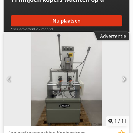
12 liter zonder spuiten, 24 liter met spuiten Lengte: 980
mm, diepte: 1.250 mm, hoogte: 1.610 mm, gewicht: 360 kg
Nu plaatsen
*per advertentie / maand
Advertentie
1
/
11
Kopieerfreesmachine Kopieerfrees