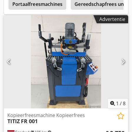
t
Portaalfreesmachines
Gereedschapfrees univ.
Advertentie
1
/
8
Kopieerfreesmachine Kopieerfrees
TITIZ
FR 001