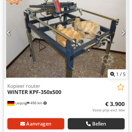
Bedrijfsdruk 6 bar - pneumatische werkstukklem -
Spantang 6 mm Chsdpfx Ahevz Exco Uja - inclusief HM
radiusfrees - inclusief polijstunit - Afmetingen L=1050,
B=730, H=1380 mm - Gewicht 350 kg
1
/
5
Kopieer router
WINTER
KPF-350x500
€ 3.900
Leipzig
496 km
Vaste prijs excl. btw
Aanvragen
Bellen