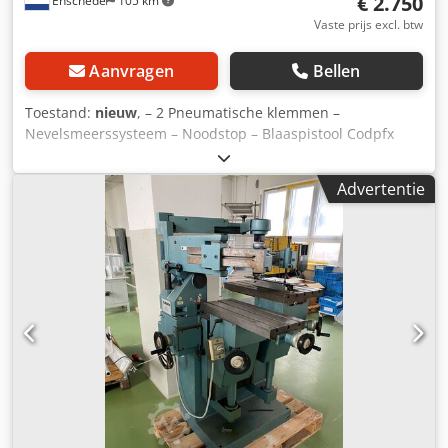
€ 2.750
Enschede
105 km
Vaste prijs excl. btw
Aanvragen
Bellen
Toestand:
nieuw
, – 2 Pneumatische klemmen –
Nevelsmeerssysteem – Noodstop – Blaaspistool Codpfx
Aoyug Treh Ueha – Documentatie – 400V
Advertentie