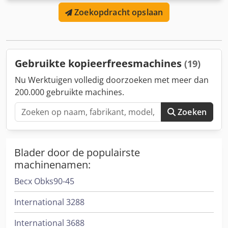
normen - Gebruikt in handvat-, slot-, enz. processen van
Zoekopdracht opslaan
alle profielen - Het werkt comfortabel met geavanceerde
technologische motorondersteuning. - Hij heeft een
braamvrije en comfortabele verwerkingssnelheid -
Waterkoeling is beschikbaar Chsdera Nr Ropfx Ah Usa -
Pneumatisch profiel klemsysteem - Hoogfrequente motor
Gebruikte kopieerfreesmachines
(19)
(18000 tpm) OPTIE - Recht transportsysteem (1 meter)
Nu Werktuigen volledig doorzoeken met meer dan
200.000 gebruikte machines.
Zoeken
Blader door de populairste
machinenamen:
Becx Obks90-45
International 3288
International 3688