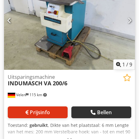
1
/
9
Uitsparingsmachine
INDUMASCH
VA 200/6
Velen
115 km
Prijsinfo
Bellen
Toestand:
gebruikt
, Dikte van het plaatstaal: 6 mm Lengte
van het mes: 200 mm Verstelbare hoek: van - tot en met 90
graden Csdpfszkbmwjx Aagsha Afmetingen van het