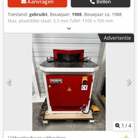
Aanvragen
Bellen
Toestand:
gebruikt
, Bouwjaar:
1988
, Bouwjaar ca. 1988
Max. plaatdikte staal: 3,3 mm Tafel: 1100 x 700 mm
Gewicht: 1 t Afmetingen (L/B/H): 1,50 x 1,30 x 1,40 m
Aandrijving: hydraulisch +++++ Chodpfxsx U A E Se Aagsa
Advertentie
Let op: de machine is gedemonteerd en laadklaar. Om
deze reden is een demonstratie onder stroom of het
maken van een video niet mogelijk. Onze advertentie bevat
de meest representatieve foto’s van de best mogelijke
kwaliteit. Het verzenden van extra foto’s is helaas niet
mogelijk. +++++
1
/
4