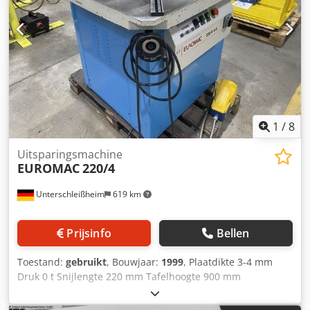
1
/
8
Uitsparingsmachine
EUROMAC
220/4
Unterschleißheim
619 km
Prijsinfo
Bellen
Toestand:
gebruikt
, Bouwjaar:
1999
, Plaatdikte 3-4 mm
Druk 0 t Snijlengte 220 mm Tafelhoogte 900 mm
Hoeveelheid olie 35 l Tafelafmetingen 950 x 790 mm Totaal
benodigd vermogen 4 kW Machinegewicht ca. 0,95 t