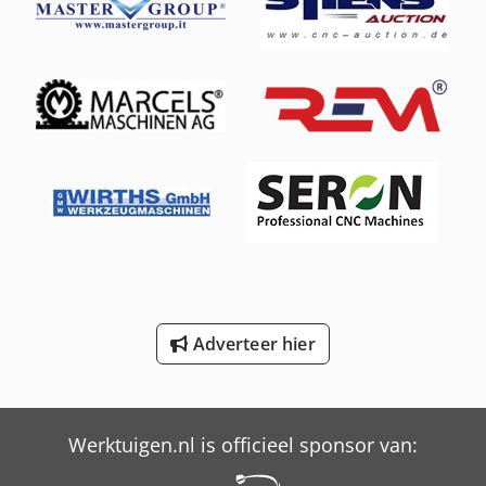
Schaffer 2345 T Slt
Schaffer 4560 T
Schaffer 4580 T
Schaffer 5680 T
Schaffer 6390 T
Schaffer 6680 T
Schaffer 8610 T
Schaffer 9380 T
Adverteer hier
Trailer And Tools
Versalift Vtl-140-F
Werktuigen.nl is officieel sponsor van: