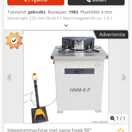
Toestand:
gebruikt
, Bouwjaar:
1983
, Plaatdikte 4 mm
Meslengte 220 mm Druk 0 t Machinegewicht ca. 1,5 t
Benodigde ruimte ca. 1,6 x 1,7 x 1,6 m Chodpfx
Aaeynbcujgoa Totaal benodigd vermogen 2,5 kW
Advertentie
Gecombineerde uitklinkmachine met vaste hoek van 90° en
een verstelbare rechthoekige uitklinkeenheid, variabel tot
200 mm lengte x vaste breedte 100 mm. Hiervoor zijn er 2
handmatig instelbare aanslagen met digitale uitlezing.
Aslengte X 900 mm / Y 300 mm Geen
ponsdrager/pons/aandrukker aanwezig. Deze delen zijn
naderhand bij Boschert te bestellen.
1
/
1
Inkepingsmachine met vaste hoek 90°