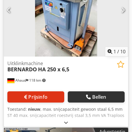
1
/
10
Uitklinkmachine
BERNARDO
HA 250 x 6,5
Ahaus
118 km
Prijsinfo
Bellen
Toestand:
nieuw
, max. snijcapaciteit gewoon staal 6,5 mm
ST 40 max. snijcapaciteit roestvrij staal 3,5 mm VA Traploos
instelbare hoekkant van - tot 90° graden Messenlengte 250
x 250 mm tafel: 810 x 750 mm werkhoogte 950 mm
Advertentie