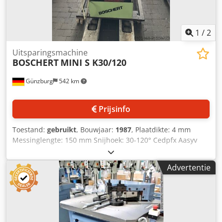
1
/
2
Uitsparingsmachine
BOSCHERT
MINI S K30/120
Günzburg
542 km
Prijsinfo
Toestand:
gebruikt
, Bouwjaar:
1987
, Plaatdikte: 4 mm
Messinglengte: 150 mm Snijhoek: 30-120° Cedpfx Aasyv
Ntxegoha Tafelafmetingen: 1000x650 mm
Advertentie