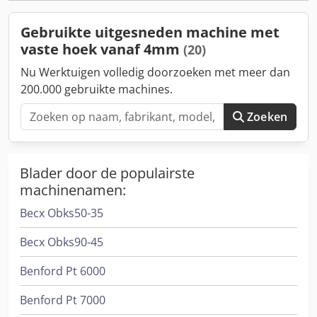
2 neerhouders 2 hoekverstelbare aanslagen Bescherming
van plexiglas Voetpedaal Afvalbak Uitrusting volgens “CE”-
Gebruikte uitgesneden machine met
normen Handleiding in het Duits en Engels
vaste hoek vanaf 4mm
(20)
Nu Werktuigen volledig doorzoeken met meer dan
200.000 gebruikte machines.
Zoeken
Blader door de populairste
machinenamen:
Becx Obks50-35
Becx Obks90-45
Benford Pt 6000
Benford Pt 7000