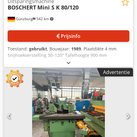
Uitsparingsmachine
BOSCHERT
Mini S K 80/120
Günzburg
542 km
Prijsinfo
Toestand:
gebruikt
, Bouwjaar:
1989
, Plaatdikte 4 mm
Snijhoekverstelling 30–120° Tafelhoogte 900 mm
Chjdpfxeyv N Hlj Aagja Machinenummer 407
Machinegewicht ca. 760 kg Benodigde ruimte ca.
Advertentie
1300x1000x1150 mm