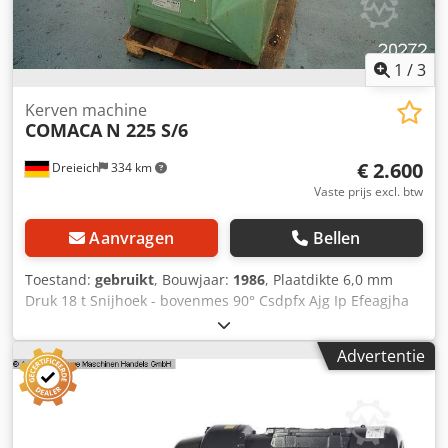
1
/
3
Kerven machine
COMACA
N 225 S/6
€ 2.600
Dreieich
334 km
Vaste prijs excl. btw
Aanvragen
Bellen
Toestand:
gebruikt
, Bouwjaar:
1986
, Plaatdikte 6,0 mm
Druk 18 t Snijhoek - bovenmes 90° Csdpfx Ajg Ip Efeagjha
Bladlengte 225 x 225 mm Bedrijfsspanning 380 V Totaal
benodigd vermogen 5,5 kW Gewicht van de machine ca.
Advertentie
650 kg Ruimtebehoefte ca. 1,10 x 0,80 x 1,05 m -
Verstelbare hoekstops