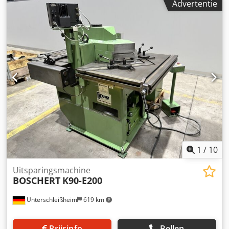
Advertentie
Benodigde ruimte ca. 1,0 x 0,86 x 1,2 meter Voetschakelaar
Chjdeynbczepfx Aagsa Hoekverstelling 30°-140°
automatische aanpassing van de snijspleet
1
/
10
Uitsparingsmachine
BOSCHERT
K90-E200
Unterschleißheim
619 km
Prijsinfo
Bellen