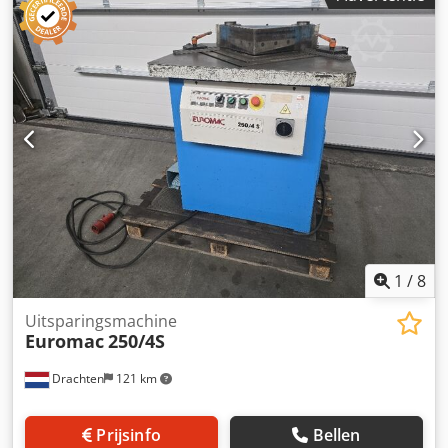
1
/
8
Uitsparingsmachine
Euromac
250/4S
Drachten
121 km
Prijsinfo
Bellen