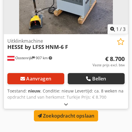
1
/
3
Uitklinkmachine
HESSE by LFSS
HNM-6 F
€ 8.700
Oostenrijk
907 km
Vaste prijs excl. btw
Aanvragen
Bellen
Toestand:
nieuw
, Conditie: nieuw Levertijd: ca. 8 weken na
opdracht Land van herkomst: Turkije Prijs: € 8.700
Leasetarief: € 167,91 Messergte: 250 mm Plaatdikte (420
N/mm²): 6 mm Plaatdikte (600 N/mm²): 3 mm Slagen:
Zoekopdracht opslaan
25/min Hoek: 90° Cjdpfxswiqlvs Aagjha Motor: 4 kW Lengte:
950 mm Breedte: 780 mm Hoogte: 1.115 mm Gewicht: 585
kg Hydraulische aandrijving Automatische snede-instelling