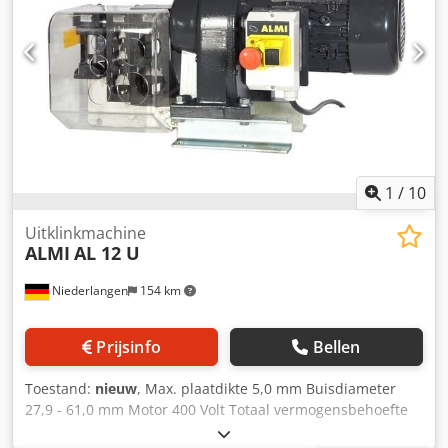
1
/
10
Uitklinkmachine
ALMI
AL 12 U
Niederlangen
154 km
Prijsinfo
Bellen
Toestand:
nieuw
, Max. plaatdikte 5,0 mm Buisdiameter
27,9 - 61,0 mm Motor 400 Volt Totaal vermogensbehoefte
2,2 kW Machinegewicht ca. 93,0 kg. De elektrische