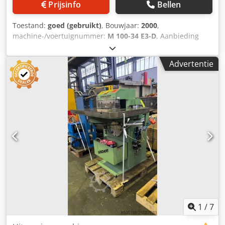
Prijsinfo
Bellen
Toestand:
goed (gebruikt)
, Bouwjaar:
2000
,
machine-/voertuignummer:
M 100-34 E3-D
, Aanbieding
24371 Technische gegevens: - Machine voor de productie
van gesloten koudgevormde hoeken - Materiaaldiktes 0,8
Advertentie
tot 2,5 mm - max. haalbare plankhoogte zie tabel - min.
Werkstuklengte / min. werkstukbreedte 120 mm -
Productietijd per gevormde hoek, ongeacht materiaal 10
sec. Cjdpfx Aaou Rartogeha - Aandrijving 400 V / 4 kW -
Bedieningspaneel met E - voetschakelaar - Benodigde
ruimte station 1 ca. B 1100 x H 1650 x D 1100 mm - Gewicht
station 1 ca. 800 kg - Benodigde ruimte station 2 ca. B 800
x H 1400 x D 900 mm - Gewicht van station 2 ca. 500 kg
1
/
7