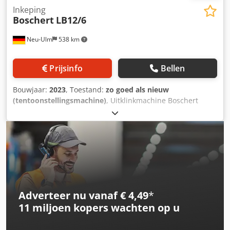
Inkeping
Boschert
LB12/6
Neu-Ulm
538 km
Prijsinfo
Bellen
Bouwjaar:
2023
, Toestand:
zo goed als nieuw
(tentoonstellingsmachine)
, Uitklinkmachine Boschert
LB12/6 Kleur machine blauw Ral 5017 Cedpfxjb Raddj
Aagoha Snijhoek 90 Snijcapaciteit 6 mm St42 4 mm
roestvrij staal Aansluitvermogen 4kW Gewicht 800 kg
Machine uitgerust met 2 aanslagen met beweegbare
aanslaglijst 300 mm binnenaanslag voor het snijden van
stroken tot 225 mm 2 beweegbare aanslagen plexi
bescherming CE en garantie op nieuwe machine
Adverteer nu vanaf € 4,49
*
11 miljoen kopers
wachten op u