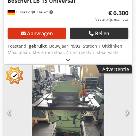
Boschert
LB 13 Universal
€ 6.300
Gütersloh
214 km
Vaste prijs excl. btw
Aanvragen
Bellen
Toestand:
gebruikt
, Bouwjaar:
1993
, Station 1 Uitklinken:
Max. plaatdikte: 6 mm staal, 4 mm roestvrij staal Vaste
hoek van 90 graden met aanslagen Meslengte: 225 mm
Station 2 Insnijden: Codpfxoyzgnqo Aagoha Max.
Advertentie
insnijbreedte: in één snede 25 mm bij een insnijdiepte van
100 mm Max. plaatdikte: 4 mm staal Gewicht: 800 kg