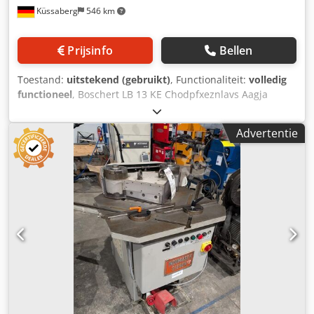
Küssaberg
546 km
Prijsinfo
Bellen
Toestand:
uitstekend (gebruikt)
, Functionaliteit:
volledig
functioneel
, Boschert LB 13 KE Chodpfxeznlavs Aagja
Hydraulische machine met 2 werkstations voor het
uitkerven en insnijden. De LB 13 KE onderscheidt zich van
Advertentie
het basismodel door een tweede werkstation. Werkstation
1 Uitkerven met een vaste hoek van 90°, snijlengte 225 mm
x 225 mm, 6 mm staal St 40, 4 mm roestvast staal.
Werkstation 2 Insnijden tot een diepte van 100 mm, 25 mm
breed (naar wens in breedte aan te passen), 4 mm dik in
staal St 40, 3 mm dik in roestvast staal. De LB 13 KE
verkeert in zeer goede staat en is volledig functioneel.
Lengte 1350 mm Breedte 1100 mm Hoogte 1400 mm
Werktableaushoogte 900 mm Gewicht 1100 kg