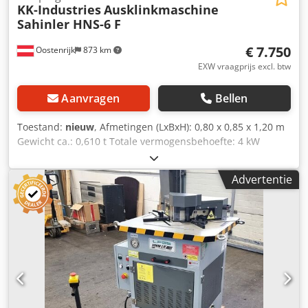
KK-Industries
Ausklinkmaschine
Sahinler HNS-6 F
€ 7.750
Oostenrijk
873 km
EXW vraagprijs excl. btw
Aanvragen
Bellen
Toestand:
nieuw
, Afmetingen (LxBxH): 0,80 x 0,85 x 1,20 m
Gewicht ca.: 0,610 t Totale vermogensbehoefte: 4 kW
Plaatdikte: 6 mm Details: Cheded Ab Icepfx Aagsa -
hydraulische aandrijving, 6 mm, 90° vast - messenlengte:
Advertentie
200 mm - kniphoek: 90°