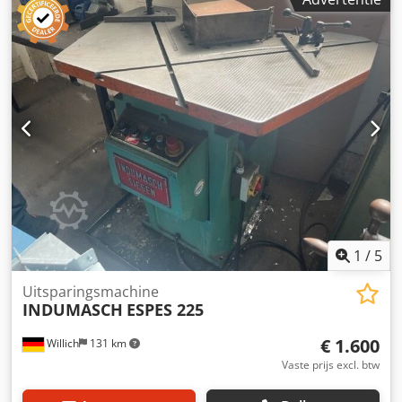
motorvermogen 4,0 gewicht 630 kg afmeting L-B-H 810 x
750 x 1150 mm Eigenschappen: - Uitklinken met
bramenvrije snede, zonder vervorming van de snijkanten -
Snijmessen uit oppervlaktgehard gereedschapsstaal -
Bediening via voetpedaal, beide handen vrij voor het
werkstuk - Groot gedimensioneerd werkblad met
ingewerkte schalen - T-sleuven voor nauwkeurige geleiding
van de draaibare aanslagen - Beschermkap voor het
snijmes voor hoge veiligheid Leveringsomvang: - 1 set
snijmessen - 2 draaibare materiaalaanslagen - Plexiglas
beschermkap - Voetpedaal met noodstop Cedsxcux Dopfx
Aageha
1
/
5
Uitsparingsmachine
INDUMASCH
ESPES 225
€ 1.600
Willich
131 km
Vaste prijs excl. btw