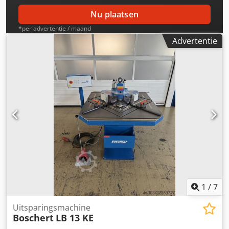
Nu plaatsen
*per advertentie / maand
Advertentie
1
/
7
Uitsparingsmachine
Boschert
LB 13 KE