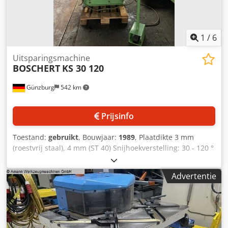
1
/
6
Uitsparingsmachine
BOSCHERT
KS 30 120
Günzburg
542 km
Prijsinfo
Toestand:
gebruikt
, Bouwjaar:
1989
, Plaatdikte 3 mm
(roestvrij staal), 4 mm (ST 40) Snijhoekverstelling: 30 - 120 °
Snijlengte: 200 mm Inlegdiepte: 300 mm Tafelhoogte: 900
mm Csdpfxoyv Nz Aj Aageha Max. werkslag: 40 mm Max.
Advertentie
aantal slagen: 40 slagen/min Totale vermogensbehoefte: 4
kW Machinegewicht ca.: 2.000 kg Benodigde ruimte ca.:
1500x1300x1400 mm Toebehoren: -voetschakelaar -
hoekaanslag -machineverlichting