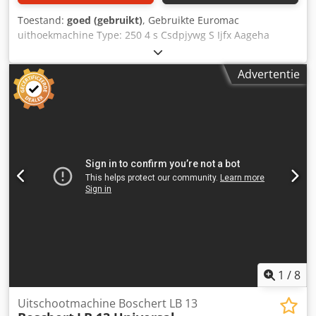
Toestand:
goed (gebruikt)
, Gebruikte Euromac
uithoekmachine Type: 250 4 s Csdpjywg S Ijfx Aageha
Capaciteit: 250 x 250 x 4 mm
Advertentie
1
/
8
Uitschootmachine Boschert LB 13