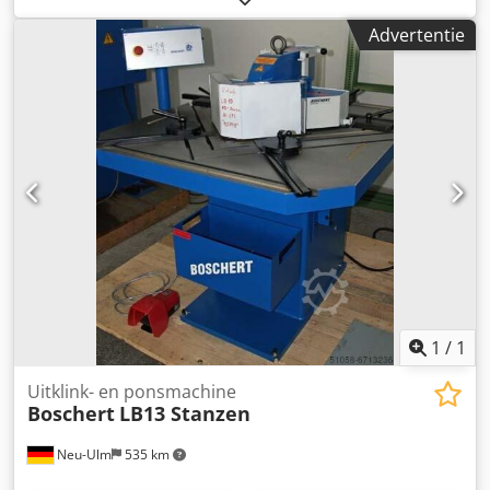
tafeloppervlak: 750 x 500 mm Totale vermogensbehoefte:
Advertentie
3,0 kW Gewicht van de machine: ca. 0,62 t Afmetingen (l x
b x h): 1,2 x 0,8 x 1,2 m Knipmachine - Voetpedaal -
Noodstop - Documentatie
1
/
1
Uitklink- en ponsmachine
Boschert
LB13 Stanzen
Neu-Ulm
535 km