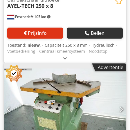
Uithoekschaar uithoeker
AYEL-TECH
250 x 8
Enschede
105 km
Prijsinfo
Bellen
Toestand:
nieuw
, - Capaciteit 250 x 8 mm - Hydraulisch -
Voetbediening - Centraal smeersysteem - Noodstop -
Documentatie - 400V Cedpjnwlptsfx Aageha
Advertentie