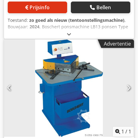
Prijsinfo
Bellen
Toestand:
zo goed als nieuw (tentoonstellingsmachine)
,
Bouwjaar:
2024
, Boschert ponsmachine LB13 ponsen Type
LB13 Ponsen/stam Snijcapaciteit 6 mm St40/ 4 mm V2A
Binnenaanslag voor het snijden van stroken. Station 2
Advertentie
Ponsen met Trumpf gereedschapsysteem Codpfjhp N Ryex
Aagjha Ponsdiameter max 76 mm keel 150 mm Ponskracht
ca. 15 ton met actief stripper systeem Voorinvoer machine
Jaar 2022
1
/
1