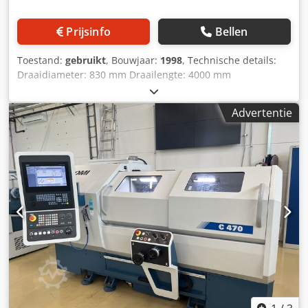
Prijsinfo
Bellen
Toestand:
gebruikt
, Bouwjaar:
1998
, Technische details:
Draaidiameter: 830 mm Draailengte: 4000 mm
Draaidiameter boven dwarsgeleider: 540 mm Spilboring:
130 mm Toerentalbereik: 2 - 1600 omw/min
Advertentie
Snelgangsnelheid: 4 / 5 m/min Voedingsnelheid: 1 - 2000
mm/min Totale vermogensbehoefte: 55 kW
Machinegewicht ca.: 7,5 t Benodigde vloeroppervlak ca.: 7
x 2,2 x 2 m Djdpfxewwlt Ro Afzokr Met cyclussturing van
R&D MTC-K MULTIFIX houder maat D
Koelvloeistofinstallatie