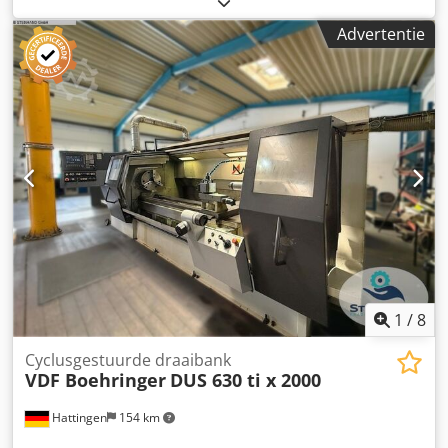
41.000 uur TECHNISCHE GEGEVENS Max. draailengte: 3.000
Advertentie
mm Draaidiameter: 830 mm Max. draaidiameter boven
bed: 1.200 mm Bedbreedte: 600 mm Spilboring: 165 mm
Spilkop DIN55027 Gr 15 Klopplaat: Forkardt 3KS 800mm
Toerentalbereik: 1 – 280 / 4 – 900 min⁻¹ Aantal
overbrengingen: 2 Draaimoment: 8.000 Nm Aantal
revolvers: 1 Sauter 4-voudige revolverkop voor 140 mm
opnames Pinol Pinooldiameter: 140 mm Dkedpfx Aezizd
Tofzsr Pinoolslag: 400 mm Uitrusting Elektronisch handwiel
Hydraulische krachtklauwplaat Forkardt 3KS 800mm
Spaanafvoer
1
/
8
Cyclusgestuurde draaibank
VDF Boehringer
DUS 630 ti x 2000
Hattingen
154 km