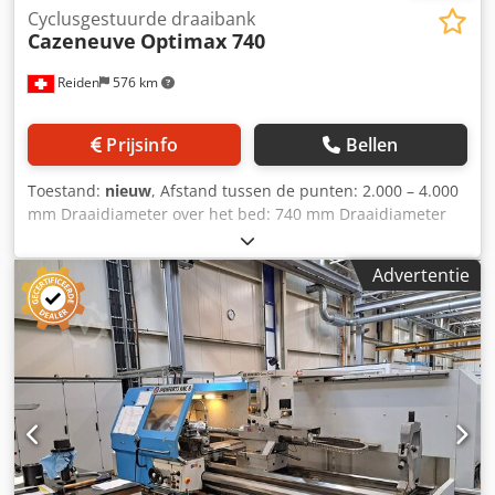
Cyclusgestuurde draaibank
Cazeneuve
Optimax 740
Reiden
576 km
Prijsinfo
Bellen
Toestand:
nieuw
, Afstand tussen de punten: 2.000 – 4.000
mm Draaidiameter over het bed: 740 mm Draaidiameter
over het slede: 460 mm Spindelopname: DIN 55026
Spindelgat tot: Ø 140 mm Spindeltoerental, max.: 2.300
Advertentie
omw/min Aandrijfvermogen: 13/32 kW Dedpszrlvxofx
Afzokr Gewicht van de machine: 5.000 – 7.000 kg