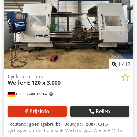
1
/
12
Cycledraaibank
Weiler
E 120 x 3.000
Duitsland
372 km
Prijsinfo
Bellen
Toestand:
goed (gebruikt)
, Bouwjaar:
2007
, CNC-
cyclusgestuurde draaibank Machinetype: Weiler E 120 x
3.000 Besturing: Weiler D3 Bouwjaar: 2007 Bedrijfstijd: ca.