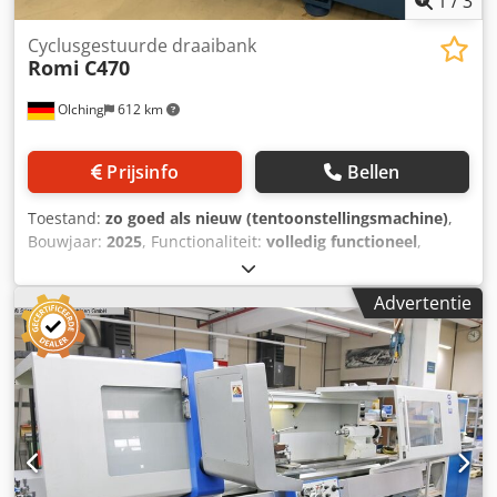
1
/
3
Cyclusgestuurde draaibank
Romi
C470
Olching
612 km
Prijsinfo
Bellen
Toestand:
zo goed als nieuw (tentoonstellingsmachine)
,
Bouwjaar:
2025
, Functionaliteit:
volledig functioneel
,
spilsnelheid (max.):
4.000 rpm
, Besturing: Siemens 828 D
Aandrijfspindel Toerental: 4.000 omw/min Vermogen: 9 kW
Advertentie
Maximaal koppel: 110 Nm Diameter spankop: 210 mm
Spindelboring: 53 mm Spindelneus: A2-5'' Werkgebied
Afstand tussen de centers: 1.000 mm Hoogte van het
center: 240 mm Zwaai-diameter over het bed: 470 mm
Zwaai-diameter over de vlakbedgeleider: 200 mm Zwaai-
diameter over de geleider van de bovenslede: 430 mm
Verplaatsing Z-as: 1.065 mm Verplaatsing X-as: 220 mm
Gereedschapssysteem Revolver: PARAT-4-voudige