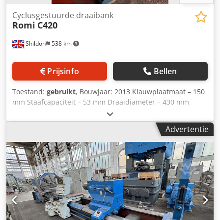
Cyclusgestuurde draaibank
Romi
C420
Shildon
538 km
Prijsinfo
Bellen
Toestand:
gebruikt
, Bouwjaar: 2013 Klauwplaatmaat – 150
mm Staafcapaciteit – 53 mm Draaidiameter – 430 mm
Spilsnelheid – 4.000 tpm Besturing – Siemens 802D
Afstand tussen centers – 1.000 mm Dkjdpfsy Dtuijx Afzor X-
Advertentie
as verplaatsing – 220 mm Z-as verplaatsing – 1.065 mm
Draaidiameter over dwarsslede – 200 mm Motor – 10 pk 4-
weg gereedschapshouder Meelopend centrum
Buitenafmetingen (ca.): 2,75 m x 1,3 m Gewicht (ca.): 2.800
kg