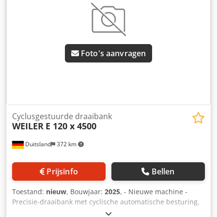
1,9 m CNC-cyclusdraaibank PARAT-gereedschaphouder
systeem SCHUNK ROTA NC 500-160 hydraulisch
krachtspanplaat Taille Spaanafvoersysteem
Foto's aanvragen
Cyclusgestuurde draaibank
WEILER
E 120 x 4500
Duitsland
372 km
Prijsinfo
Bellen
Toestand:
nieuw
, Bouwjaar:
2025
, - Nieuwe machine -
Precisie-draaibank met cyclische automatische besturing,
geschikt voor klauwplaatafname en asbewerking. Merk: