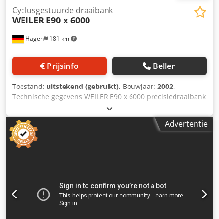
Cyclusgestuurde draaibank
WEILER
E90 x 6000
Hagen
181 km
Prijsinfo
Bellen
Toestand:
uitstekend (gebruikt)
, Bouwjaar:
2002
,
Technische gegevens WEILER E90 x 6000 precisiedraaibank
met cyclische automatisering. De machine verkeert, gezien
de leeftijd, in zeer goede staat. Het onderhoud is
Advertentie
gedocumenteerd. Met de Brio-freesinrichting kunnen
freesbewerkingen zoals zeskantfrezen en het frezen van
sleuven worden uitgevoerd. Bouwjaar: 2002 Besturing:
Siemens Dkjdpfx Afezagkhozor Werkbereik: Draaidiameter
boven het bed: 900 mm Draaidiameter boven dwarsslede:
530 mm Bedbreedte: 600 mm draailengte: 6000 mm Spil
en aandrijving: Spilboring: 128 mm Spildiameter in het
voorste lager: 178 mm Toerentalbereik: 1 tot 1120 min⁻¹
Hoofdaandrijving met 2-traps versnellingsbak: 45 / 37 kW