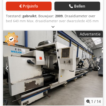
Prijsinfo
Bellen
Toestand:
gebruikt
, Bouwjaar:
2009
, Draaidiameter over
bed 640 mm Max. draaidiameter over dwarsslede 435 mm
Besturing Siemens SINUMERIK 810D pl Toerentalbereik 3 -
2.500 tpm Tussenafstand centers 2.000 mm Spilboring 70
Advertentie
mm Spildiameter (voorste lager) 100 mm Draaibank –
cyclusgestuurd | VDF-BOERHRINGER – DUS 630 ti Dkedpfx
Aezaf Hnjfzjr De machine is in goede staat. Let op: de
technische details zijn toegevoegd op basis van
vergelijkbare machines.
1
/
14