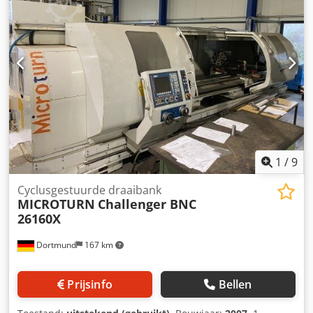
1
/
9
Cyclusgestuurde draaibank
MICROTURN
Challenger BNC
26160X
Dortmund
167 km
Prijsinfo
Bellen