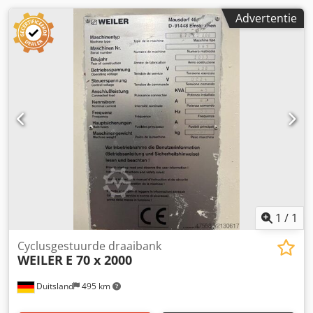
Advertentie
1
/
1
Cyclusgestuurde draaibank
WEILER
E 70 x 2000
Duitsland
495 km