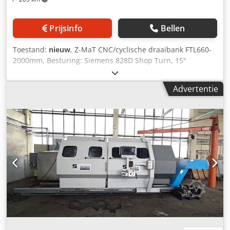
Prijsinfo
Bellen
Toestand:
nieuw
, Z-MaT CNC/cyclische draaibank FTL660-
2000mm, Besturing: Siemens 828D Shop Turn, 15"
touchscherm Vlakbed met lineaire rollengeleiding en
telescoopafdekking Hydraulisch 3-klauwplaat Ø380 mm,
Advertentie
Max. draaidiameter boven bed: Ø700 mm Max.
werkstuklengte: 1800 mm (met klauwplaat) Max.
draaidiameter boven support: Ø480 mm Spil Spilboring:
Ø120mm Max. stafcapaciteit: Ø110mm Spilneus: A2-11
Dedpfx Aewwt Trofzekr Max. spilsnelheid: 1000 tpm
Spilvermogen: 22/30 kW Gereedschappen 12-
positiestations servo-revolver Draailunette Hydraulische
losse kop MK5 Quillslag 100 mm Losse kop verplaatsbaar
1850 mm (handmatig) Assen X-as verplaatsing: 370 mm Z-
as verplaatsing: 2000 mm X/Z-as snellopend: 15/15 m/min
Beddentype/geleiding: kastbed/lineaire rollengeleiding
Bedbreedte 600mm Accessoires: Handmatige vaste bril
110-260 mm Afmetingen (L×B×H): 4,5 x 1,96 x 2,1 m