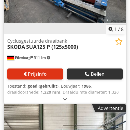
1
/
8
Cyclusgestuurde draaibank
SKODA
SUA125 P (125x5000)
Eilenburg
511 km
Prijsinfo
Bellen
Toestand:
goed (gebruikt)
, Bouwjaar:
1986
,
draaidoorsnede:
1.320 mm
, Draaiduimte diameter: 1.320
mm Draailengte: 5.000 mm Draaiomtrek diameter: 1.250
mm Werkstukgewicht: 14 t Draaiduimte diameter boven
Advertentie
support: 900 - 950 mm Dkjdpezlyu Aofx Afzjr Totaal
opgenomen vermogen: 45 kW Machinegewicht ca.: 18 t