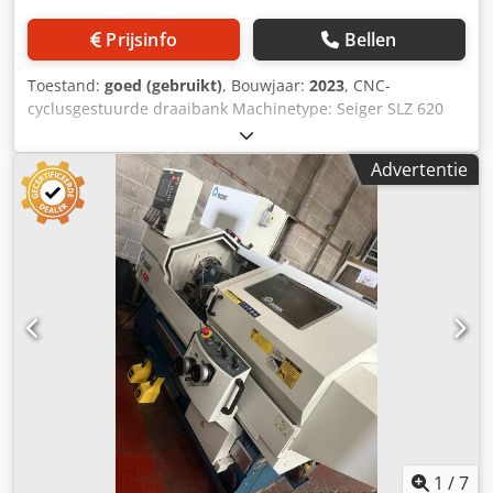
bezichtigd.
Prijsinfo
Bellen
Toestand:
goed (gebruikt)
, Bouwjaar:
2023
, CNC-
cyclusgestuurde draaibank Machinetype: Seiger SLZ 620
SK x 3000 Besturing: Heidenhain 620 Bouwjaar: 2023
TECHNISCHE GEGEVENS Beddingsbreedte: 400 mm Tussen
Advertentie
de centers: 3.000 mm Draaidiameter over het bed: 660 mm
Draaidiameter boven dwarsslede: 435 mm HOOFDSPINDEL
Toerentalbereik: 1 - 2.500 omw/min Aandrijfsvermogen: 30
/ 22 kW Koppel: ca. 2.000 Nm Gereedschapopname: Parat
Broeikop: MK 5 Pinooldiameter: 90 mm Pinoolslag: 180 mm
Uitrusting Diverse gereedschaphouders: Parat
Koelvloeistofinstallatie Software: Niveau 3 Dkodpfx Afeziy
Nbezor
1
/
7