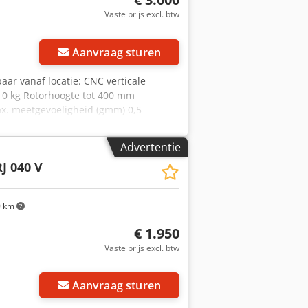
Vaste prijs excl. btw
Aanvraag sturen
baar vanaf locatie: CNC verticale
10 kg Rotorhoogte tot 400 mm
x. meetgevoeligheid (gmm) 0,5
 € 3.000,- exclusief BTW, af locatie.
Advertentie
J 040 V
0 km
€ 1.950
Vaste prijs excl. btw
Aanvraag sturen