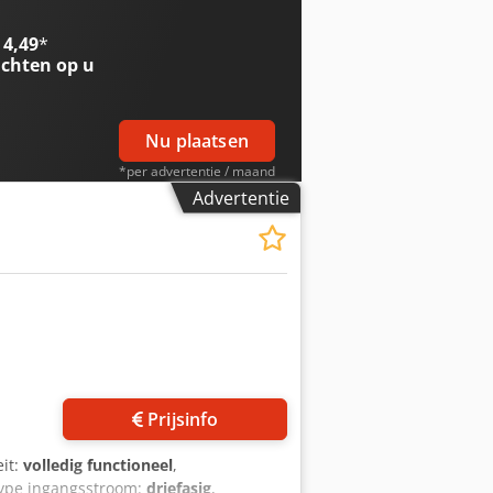
 4,49
*
chten op u
Nu plaatsen
*per advertentie / maand
Advertentie
Prijsinfo
eit:
volledig functioneel
,
type ingangsstroom:
driefasig
,