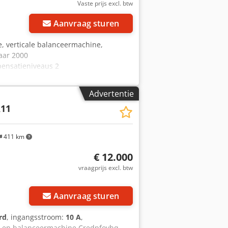
Vaste prijs excl. btw
Aanvraag sturen
, verticale balanceermachine,
aar 2000
pensatieniveaus 2
ax. 10 kg Csdpfjwgnu Nsx Aptjrf
aarde 8 gmm/skt Toerental van de
Advertentie
320 mm Max. diameter testexemplaar
11
crementele encoder HBBC
erkstukgewicht 2,2 kg Werkstuklengte
minale stroom 16 A -
411 km
x 1800 x 2000 mm Gewicht 620 kg
€ 12.000
vraagprijs excl. btw
Aanvraag sturen
rd
, ingangsstroom:
10 A
,
e- en balanceermachine Credpfoyhq