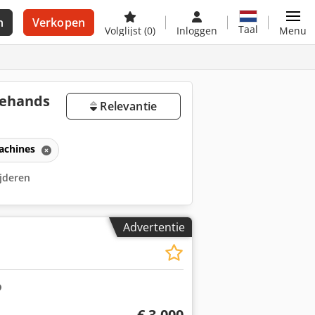
n
Verkopen
Taal
Volglijst
(0)
Inloggen
Menu
dehands
Relevantie
achines
ijderen
Advertentie
€ 3.000