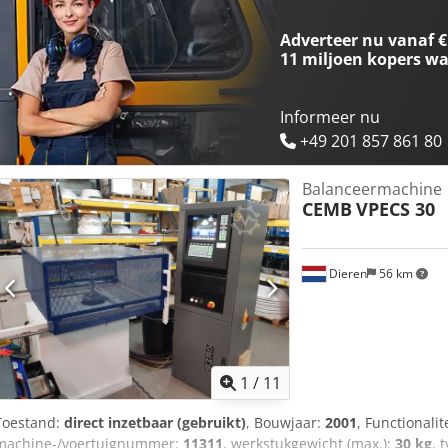
Adverteer nu vanaf €
11 miljoen kopers
wa
Informeer nu
+49 201 857 861 80
Balanceermachine
CEMB
VPECS 30
Dieren
56 km
1
/
11
Toestand:
direct inzetbaar (gebruikt)
, Bouwjaar:
2001
, Functionalit
machine-/voertuignummer:
11311
, werkstukgewicht (max.):
30 kg
, 