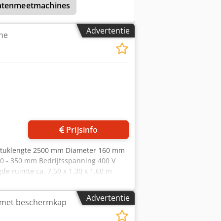
atenmeetmachines
rental: ca. 100–1000 tpm Bedlengte:
ing Crjdpjyhrcrefx Aptef
oom: ca. 36 A Besturingsspanning: 24
Advertentie
ne
en & gewicht Afmetingen (L×B×H): ca.
Prijsinfo
kstuklengte 2500 mm Diameter 160 mm
60 - 350 mm Bedrijfsspanning 400 V
e ruimte ca. 7,50 x 1,30 x 1,60 m
e TIRA X9000 Compensatie in twee
lans mogelijk Besturingssysteem
Advertentie
 met beschermkap
ienummer: R 32/98 Max.