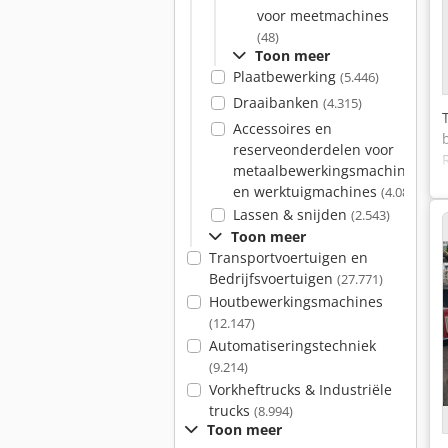
voor meetmachines
(48)
Toon meer
Plaatbewerking
(5.446)
Draaibanken
(4.315)
Accessoires en
reserveonderdelen voor
metaalbewerkingsmachines
en werktuigmachines
(4.081)
Lassen & snijden
(2.543)
Toon meer
Transportvoertuigen en
Bedrijfsvoertuigen
(27.771)
Houtbewerkingsmachines
(12.147)
Automatiseringstechniek
(9.214)
Vorkheftrucks & Industriële
trucks
(8.994)
Toon meer