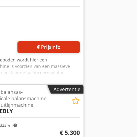
Prijsinfo
eboden wordt hier een
hine is voorzien van een massieve
an bestaande balanceermachines.
at bijzonder geschikt is voor zware
 Trebel Type: FC4c-xn Bouwjaar:
Advertentie
 balansas-
r blok: 200 kg
ticale balansmachine;
uitlijnmachine
EBLY
323 km
€ 5.300