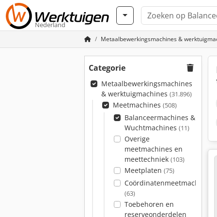
Nederland
Metaalbewerkingsmachines & werktuigma
Categorie
Metaalbewerkingsmachines
& werktuigmachines
(31.896)
Meetmachines
(508)
Balanceermachines &
Wuchtmachines
(11)
Overige
meetmachines en
meettechniek
(103)
Meetplaten
(75)
Coördinatenmeetmachines
(63)
Toebehoren en
reserveonderdelen