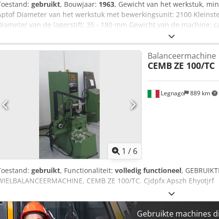
Toestand:
gebruikt
, Bouwjaar:
1963
, Gewicht van het werkstuk, mi
Aptof Diameter van het werkstuk met bewerkingsunit: 2100 Kleinst
Diameter van de lagerstift: 35 - 180 mm Gewicht van de machine: ca
Balanceermachine
CEMB
ZE 100/TC
Legnago
889 km
1
/
6
Toestand:
gebruikt
, Functionaliteit:
volledig functioneel
, GEBRUIK
WIELBALANCEERMACHINE, CEMB ZE 100/TC. Cjdpfx Apszh Ehyotjrf
Gebruikte machines d