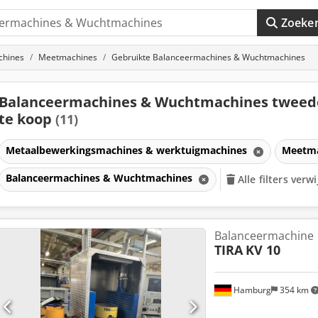
Zoeke
chines
Meetmachines
Gebruikte Balanceermachines & Wuchtmachines
Balanceermachines & Wuchtmachines twee
te koop
(11)
Metaalbewerkingsmachines & werktuigmachines
Meetm
Balanceermachines & Wuchtmachines
Alle filters verw
Balanceermachine
TIRA
KV 10
Hamburg
354 km