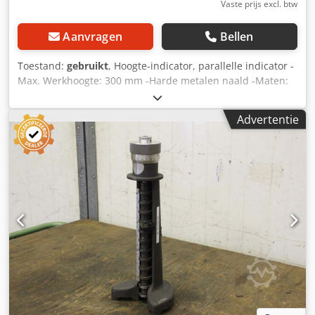
Vaste prijs excl. btw
Aanvragen
Bellen
Toestand:
gebruikt
, Hoogte-indicator, parallelle indicator -
Max. Werkhoogte: 300 mm -Harde metalen naald -Maten:
175/60/H385 mm -gewicht: 1,7 kg Dedpfx Asb Uhi Ejliock
Advertentie