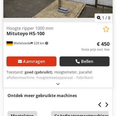
1
/
8
Hoogte ripper 1000 mm
Mitutoyo
HS-100
€ 450
Wiefelstede
228 km
Vaste prijs excl. btw
Aanvragen
Bellen
Toestand:
goed (gebruikt)
, Hoogtemeter, parallel
aftekenmachine, hoogtemeetapparaat - Fabrikant:
Mitutoyo, hoogtemeter type HS-100 Dcodpsiaql Nsfx Aliek -
Max. werkhoogte: 1000 mm - Afmetingen: 250/155/H1340
mm - Gewicht: 15,6 kg
Ontdek meer gebruikte machines