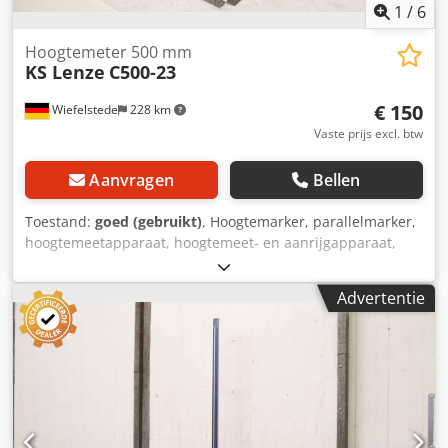
1
/
6
Hoogtemeter 500 mm
KS Lenze
C500-23
€ 150
Wiefelstede
228 km
Vaste prijs excl. btw
Aanvragen
Bellen
Toestand:
goed (gebruikt)
, Hoogtemarker, parallelmarker,
hoogtemeetapparaat, hoogtemeet- en aanrijgapparaat,
hoogteaanrijger Dcodpfx Alsyik H Ajiek - Fabrikant: KS
Lenze, hoogtemeetapparaat type C500-23 - Max.
Advertentie
werkhoogte: 520 mm - Aantal: 2 stuks hoogtemarkers
beschikbaar - Prijs: per stuk - Afmetingen: 240/175/H575
mm - Gewicht: 7 kg/stuk