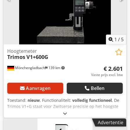
1
/
5
Hoogtemeter
Trimos
V1+600G
€ 2.601
Mönchengladbach
139 km
Vaste prijs excl. btw
Aanvragen
Bellen
Toestand:
nieuw
, Functionaliteit:
volledig functioneel
, De
Trimos V1+G staat voor Zwitserse precisie op het hoogste
niveau – gecombineerd met eenvoudige, intuïtieve
bediening. De massieve granieten basis zorgt voor
Advertentie
absolute stabiliteit en maakt het apparaat tot de perfecte