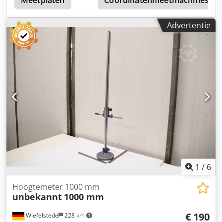
Meetplaten
Coördinatenmeetmachines
Advertentie
1
/
6
Hoogtemeter 1000 mm
unbekannt
1000 mm
€ 190
Wiefelstede
228 km