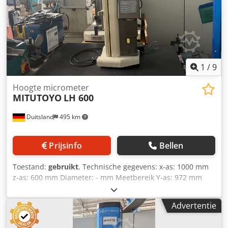
productielijnen of uw bedrijf verkopen? Neem dan contact
met ons op. Meer aanbiedingen vindt u op onze website.
Bezichtigingen zijn op afspraak mogelijk. Wij zien uw
bezoek graag tegemoet. Uw Markus Hirsch Team
1
/
9
Hoogte micrometer
MITUTOYO
LH 600
Duitsland
495 km
Prijsinfo
Bellen
Toestand:
gebruikt
, Technische gegevens: x-as: 1000 mm
z-as: 600 mm Diameter: - mm Meetbereik Y-as: 972 mm
Interface: RS-232 Gereedschaphouder: - Gewicht: 40 kg
Mitutoyo Linear Height 600 hoogtemeetapparaat op
Advertentie
hoogwaardige Wenzel precisiegranietplaat van 1000 × 630
mm. Digitaal precisie meetapparaat voor 2D meettaken