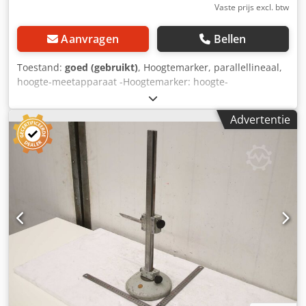
Vaste prijs excl. btw
Aanvragen
Bellen
Toestand:
goed (gebruikt)
, Hoogtemarker, parallellineaal,
hoogte-meetapparaat -Hoogtemarker: hoogte-
meetapparaat -Max. werkhoogte: 1000 mm -Afmetingen:
280/160/H1100 mm -Gewicht: 7 kg Dcjdex Exxcepfx Alijk
Advertentie