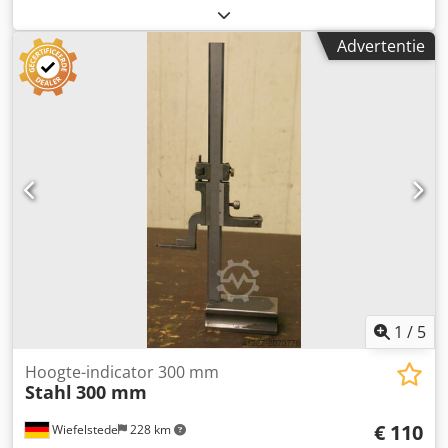
metalen naald -Maten: 230/80/H650 mm -gewicht: 3,4 kg
Advertentie
1
/
5
Hoogte-indicator 300 mm
Stahl
300 mm
€ 110
Wiefelstede
228 km