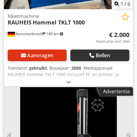
1
/
6
Meetmachine
RAUHEIS
Hommel TKLT 1000
€ 2.000
Korschenbroich
140 km
Vaste prijs excl. btw
Aanvragen
Bellen
Toestand:
gebruikt
, Bouwjaar:
2000
, Meetapparaat
RAUHEIS Hommel TKLT 1000 Inclusief PC en printer: ja
Machinegewicht ca. 200 kg +++++ Houd er rekening mee
dat de machine gedemonteerd en gereed voor verlading
Advertentie
is. Om deze reden is demonstratie onder stroom of het
maken van een video niet mogelijk. Onze advertentie bevat
de meest representatieve foto's van de best mogelijke
kwaliteit. Het toezenden van extra foto's is helaas niet
mogelijk. Dcjdpfx Asg Si Snjlisk +++++