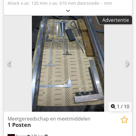
Aliock x-as: 120 mm z-as: 610 mm doorsnede: - mm
Meetbereik y-as: Hoogte: 0 - 610 mm Gewicht: 19 kg
Interface: 2x RS-232C, 2x USB-A/B Totale hoogte: 950 mm
Advertentie
Resolutie meetsysteem: 0,0001 mm Vermogensopname: 43
Watt Benodigde ruimte Breedte x Diepte: 320 x 330 x H:
950 mm TWEECOÖRDINATEN HOOGTEMETER Met twee
tasterhouders: 0-872 mm Handmatige verstellingssnelheid
Luchtgelagerd Interfaces: 2x RS232C en 2x USB (A+B)
Instelnormaal 25 mm
1
/
10
Meetgereedschap en meetmiddelen
1 Posten