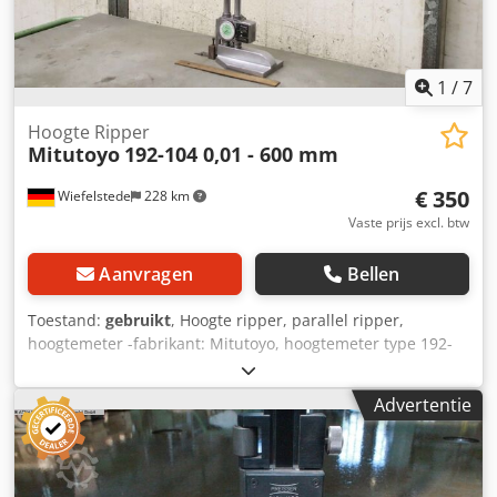
1
/
7
Hoogte Ripper
Mitutoyo
192-104 0,01 - 600 mm
€ 350
Wiefelstede
228 km
Vaste prijs excl. btw
Aanvragen
Bellen
Toestand:
gebruikt
, Hoogte ripper, parallel ripper,
hoogtemeter -fabrikant: Mitutoyo, hoogtemeter type 192-
104 -max. werkhoogte: 600 mm -meter:
meetnauwkeurigheid 0,01 mm -analoge weergave:
Advertentie
Dubbele teller -afmetingen: 275/120/H795 mm Dedok
Nfpgepfx Alisck -gewicht: 8,7 kg