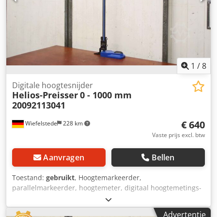
1
/
8
Digitale hoogtesnijder
Helios-Preisser
0 - 1000 mm
20092113041
€ 640
Wiefelstede
228 km
Vaste prijs excl. btw
Aanvragen
Bellen
Toestand:
gebruikt
, Hoogtemarkeerder,
parallelmarkeerder, hoogtemeter, digitaal hoogtemetings-
en markeerapparaat Fabrikant: Helios-Preisser, Digitaal
hoogtemetings- en markeerapparaat Dsdjr A H Suepfx
Advertentie