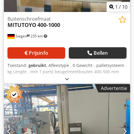
1
/
10
Buitenschroefmaat
MITUTOYO
400-1000
Siegen
235 km
Prijsinfo
Bellen
Toestand:
gebruikt
, Afleestype . 0 Gewicht - palletsysteem .
kg Lengte . mm 1 partij beugelmeetbouten 400-500 mm
700-800 mm 800-900 mm 900-1000 mm De technische
gegevens zijn de specificaties van de fabrikant of de
Advertentie
gebruiker en zijn daarom niet bindend voor ons. Wij
behouden ons het recht voor om tussenverkoop te doen;
uitsluitend onze algemene voorwaarden zijn van
toepassing. Dcedpfx Alsyycxveijk Over ons meer dan 400
machines op voorraad meer dan 15.000 m² opslagruimte,
kraancapaciteit 70 ton meer dan 10.000 artikelen aan
toebehoren voor uw werkplaats Wilt u machines,