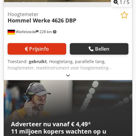
1
/
5
Hoogtemeter
Hommel Werke
4626 DBP
Wiefelstede
228 km
Prijsinfo
Bellen
Toestand:
gebruikt
, Hoogtetang, parallelle tang,
hoogtemeter, meetinstrument voor hoogtemeting -
Fabrikant: Hommel Werke, hoogte overdracht theorie -
Type: 4626 DBP -Afmetingen: 165/140/H430 mm -Gewicht:
7.6 kg Dcjdpofnr Iyefx Alisk
Adverteer nu vanaf € 4,49
*
11 miljoen kopers
wachten op u