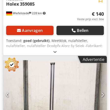
Holex
359085
€ 140
Wiefelstede
228 km
Vaste prijs excl. btw
Aanvragen
Bellen
Toestand:
goed (gebruikt)
, Meetklok, nulafsteller,
nulafsteller, nulafsteller Dcodpfx Alorz Sy Seiek -Fabrikant:
Holex, nulsteller type 359085 -Meetnauwkeurigheid: 0,01
mm -Afmetingen doos: 165/120/H60 mm -Gewicht: 1,5 kg
Advertentie