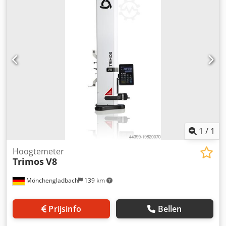
keuze voor precieze hoogte- en vergelijkingsmetingen in
werkplaats- en productieomgevingen. De V1+G is
ontwikkeld voor gebruikers die op zoek zijn naar een
robuust, duurzaam en eenvoudig te bedienen
hoogtemeetinstrument. Het vereenvoudigt dagelijkse
meettaken en biedt dankzij bidirectionele meting ook
functies voor diameter-, middellijn- en referentiemetingen
– geheel zonder ingewikkelde menu’s of een lange
inwerktijd. Modellen V1+: V1+ – 600 Meetbereik (mm): 611
Dcjdpfx Ajxu T Hwjliek Nauwkeurigheid (mm): 0,025
Herhaalbaarheid (mm): 0,005 (Ø: 0,01) Resolutie (mm):
0,001 Meetkracht (N): 3 Autonomie (u): 2000 Max.
rijsnelheid (mm/s): 1500 Gewicht (kg): 15
1
/
1
Hoogtemeter
Trimos
V8
Mönchengladbach
139 km
Prijsinfo
Bellen