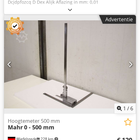
Dcjdpfozcq D Dex Alijk Aflazing in mm: 0,01
Hoogtemeetapparaat
Advertentie
1
/
6
Hoogtemeter 500 mm
Mahr
0 - 500 mm
€ 120
Wiefelstede
228 km