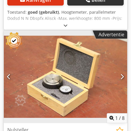
Aanvragen
Bellen
Toestand:
goed (gebruikt)
, Hoogtemeter, parallelmeter
Dodsd N N Dbspfx Alisck -Max. werkhoogte: 800 mm -Prijs:
per stuk -Aantal: 2 stuks -Afmetingen: 380/90/H855 mm -
Gewicht: 7,5 kg
Advertentie
1
/
8
Nulsteller