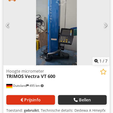
met RS232-datapoort. Gemaakt in Japan. Ideaal voor
gereedschapsbouw, kwaliteitsborging en
precisieproductie. Hoogwaardige Wenzel precisiegranieten
meetplaat: · Afmeting: 1000 × 630 mm ·
Fabricage-/keuringsdatum: 07-11-1989 · Toegestane
vlakheidsafwijking: 0,008 mm · Werkelijke afwijking bij
keuring: 0,005 mm • Hoogtemetingen Dcodpfx Aszbqypelijk
• Binnen- en buitenmaten • Boorafstanden • Middelpunten
• Stapmaten • Diameters • Hoeken (met toebehoren) • 2D
meettaken
1
/
7
Hoogte micrometer
TRIMOS
Vectra VT 600
Duitsland
495 km
Prijsinfo
Bellen
Toestand:
gebruikt
, Technische details: Dedewa A Hmepfx