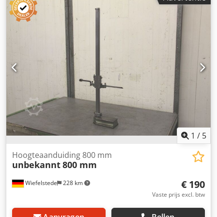
Alijck .: 20092113041 -max. Werkhoogte: ca. 1000 mm -
Digitaal display: meetnauwkeurigheid 0,01 mm -
Afmetingen: 340/120/H1200 mm -Gewicht: 11,1 kg
1
/
5
Hoogteaanduiding 800 mm
unbekannt
800 mm
€ 190
Wiefelstede
228 km
Vaste prijs excl. btw