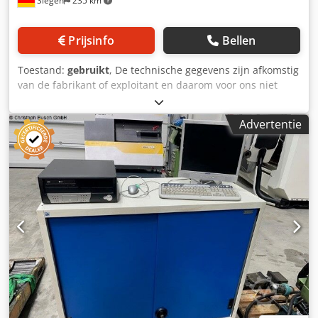
Siegen
235 km
Prijsinfo
Bellen
Toestand:
gebruikt
, De technische gegevens zijn afkomstig
van de fabrikant of exploitant en daarom voor ons niet
bindend. Tussentijdse verkoop voorbehouden; uitsluitend
onze algemene leverings- en verkoopvoorwaarden zijn van
Advertentie
toepassing. Over ons Dcodpfx Ajyycyajliek Meer dan 400
eigen machines op voorraad Meer dan 15.000 m²
opslagruimte, hijscapaciteit van 70 ton Meer dan 10.000
accessoires voor uw werkplaats Wilt u machines,
productielijnen of uw bedrijf verkopen? Neem contact met
ons op. Meer aanbiedingen vindt u op onze website.
Bezichtigingen zijn na afspraak mogelijk. Wij kijken uit
naar uw bezoek. Uw Markus Hirsch team