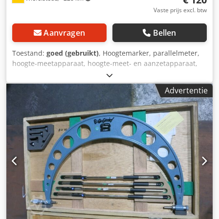
Vaste prijs excl. btw
Aanvragen
Bellen
Toestand:
goed (gebruikt)
, Hoogtemarker, parallelmeter,
hoogte-meetapparaat, hoogte-meet- en aanzetapparaat,
hoogteaansnijder Dedpfxezcwqds Alisck - Fabrikant: Carl
Mahr, hoogte-meetapparaat - Max. werkhoogte: 550 mm -
Advertentie
Afmetingen: 220/70/H635 mm - Gewicht: 2,2 kg