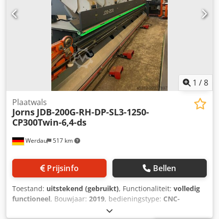
1
/
8
Plaatwals
Jorns
JDB-200G-RH-DP-SL3-1250-
CP300Twin-6,4-ds
Werdau
517 km
Prijsinfo
Bellen
Toestand:
uitstekend (gebruikt)
, Functionaliteit:
volledig
functioneel
, Bouwjaar:
2019
, bedieningstype:
CNC-
besturing
, mate van automatisering:
automatisch
,