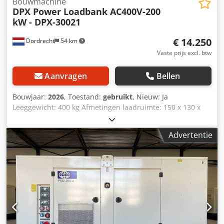
Bouwmachine
DPX Power Loadbank AC400V-200
kW - DPX-30021
€ 14.250
Dordrecht
54 km
Vaste prijs excl. btw
Aanvragen
Bellen
Bouwjaar:
2026
, Toestand:
gebruikt
, Nieuw: Ja
Leeggewicht: 400 kg Afmetingen laadruimte: 150 x 130 x
107 cm CE-markering: ja Neem contact op met Team DPX
voor meer informatie. Dodpfx Acjznr Dbs Hock
Advertentie