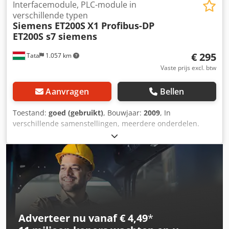
Interfacemodule, PLC-module in
verschillende typen
Siemens ET200S
X1 Profibus-DP
ET200S s7 siemens
€ 295
Tata
1.057 km
Vaste prijs excl. btw
Aanvragen
Bellen
Toestand:
goed (gebruikt)
, Bouwjaar:
2009
, In
verschillende samenstellingen, meerdere onderdelen.
Interfacemodule paneel Fabrikant: SIEMENS S7 Type: X1
Profibus-DP ET200S Het paneel bestaat uit de volgende
onderdelen: Dcodsgblhvopfx Ac Hek 1 - X1 Profibus-DP
ET200S 1 - IM 151-1Standaard 6ES7-151-1AA04-0AB0 1 -
PM-E 6ES7 138-4CA01-0AA0 4 - 4DI 6ES7 131-4BD01-0AA0 3
- 4DO 6ES7 132-4BD01-0AA0 1 - 1SI 6ES7 138-4DF01-0AB0
Adverteer nu vanaf € 4,49
*