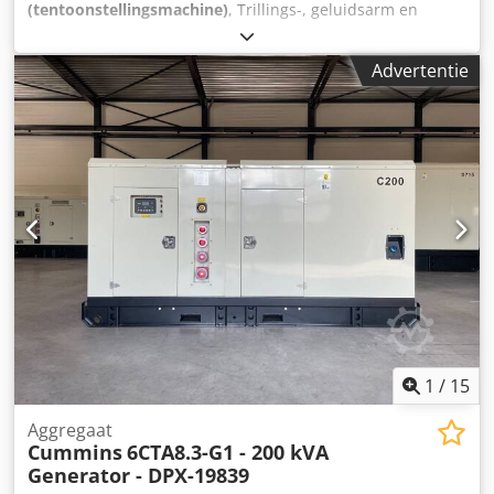
(tentoonstellingsmachine)
, Trillings-, geluidsarm en
onderhoudsvrije motor Rondom gesloten beschermkappen
Stabiele verstelbare werkstukaanslag Hoog
Advertentie
veiligheidsgemak door verstelbare gelaatbeschermkap
(L+R) Geschikt voor slijpen en ontbramen van allerlei
soorten gereedschappen, metalen profielen, etc.
Motorbeveiligingsschakelaar en nulspanningsbeveiliging
Dedjiiyr Sspfx Ac Heck Aansluitkabel met Schucko-stekker
(SW modellen) Aansluitkabel met CEE-stekker 16A (SD P
modellen) Met 2 slijpstenen (1x grof, 1x fijn)
Machineonderstel met nood-uit knop, rem en afzuiging
1
/
15
Aggregaat
Cummins
6CTA8.3-G1 - 200 kVA
Generator - DPX-19839