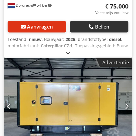
€ 75.000
Dordrecht
54 km
Vaste prijs excl. btw
Aanvragen
Bellen
Toestand:
nieuw
, Bouwjaar:
2026
, brandstoftype:
diesel
,
motorfabrikant:
Caterpillar C7.1
, Toepassingsgebied: Bouw
Leeggewicht: 4.487 kg Generatorvermogen: 200 kVA
Laadruimafmetingen: 409 x 142 x 235 cm CE-markering: ja
Advertentie
Dcodpfx Aezc Dwdoc Hok Emissieniveau: Stage V / Tier IV
final Watertankinhoud: 822 l Land van productie: CN Neem
contact op met Team DPX voor meer informatie. = Verdere
opties en accessoires = - Accu - Bedieningspaneel - Tanker