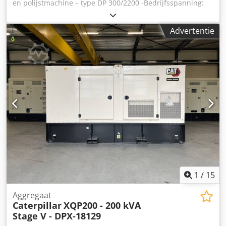
en polijstmachine – type DP 300/2200 -Bedrijfsspanning:
380 V -Motorvermogen: 2,2 kW -Max. schijfdiameter: Ø 300
mm -Max. schijfbreedte: 50 mm -Polijstspindeltoerental:
Advertentie
1.400 omw/min Dodpoztaw Hofx Ac Hock Afmetingen: L x B
x H 1,2 x 0,4 x 0,9 meter / Gewicht 180 kg
1
/
15
Aggregaat
Caterpillar
XQP200 - 200 kVA
Stage V - DPX-18129