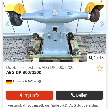
101 x 164 cm CE-markering: ja Dodpfx Acswafzmo Hock
Watertankinhoud: 394 l Land van productie: CN Neem
contact op met Team DPX voor meer informatie. = Meer
opties en accessoires = - Accu - Bedieningspaneel -
Tankwagen
1
/
18
Dubbele slijpsteen/AEG DP 300/2200
AEG
DP 300/2200
Bruchsal
407 km
Prijsinfo
Bellen
Toestand:
direct inzetbaar (gebruikt)
, AEG dubbele slijp-