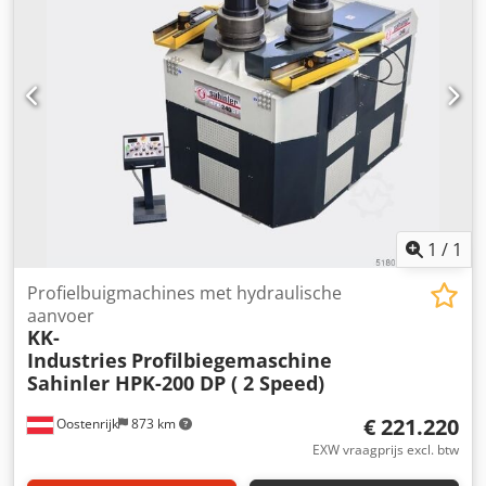
Sectierolcapaciteit - 3 200x200x18 / 5000 Asdiameter 200
mm Toprol x15 met voorbuiging min.120x120 / 3000 mm
Spanning 3x400 V Dcodpfsw D Uqxex Ac Hjk Werksnelheid
2-5 m/min Vermogen max. 30000 W Hoogte 2300 mm
Lengte 2400 mm Breedte 3400 mm Gewicht 15000 kg
1
/
1
Profielbuigmachines met hydraulische
aanvoer
KK-
Industries
Profilbiegemaschine
Sahinler HPK-200 DP ( 2 Speed)
€ 221.220
Oostenrijk
873 km
EXW vraagprijs excl. btw