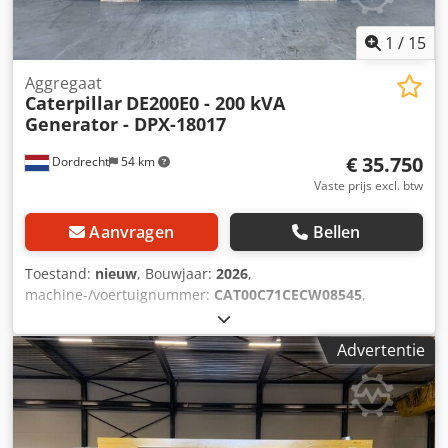
1
/
15
Aggregaat
Caterpillar
DE200E0 - 200 kVA
Generator - DPX-18017
€ 35.750
Dordrecht
54 km
Vaste prijs excl. btw
Aanvragen
Bellen
Toestand:
nieuw
, Bouwjaar:
2026
,
machine-/voertuignummer:
CAT00C71CECW08545
,
brandstoftype:
diesel
, motorfabrikant:
Caterpillar C7.1
,
Toepassing: Bouwsector Leeggewicht: 2.203 kg
Advertentie
Generatorvermogen: 200 kVA Laadruim afmetingen: 352 x
133 x 181 cm CE-markering: ja Watertankinhoud: 418 l
Land van productie: VK Neem contact op met Team DPX
voor meer informatie. = Verdere opties en toebehoren = -
Accu Dcodpfxewvdxpo Ac Hsk - Bedieningspaneel - Stalen