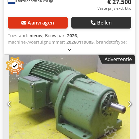
€ 27.500
Dordrecht
54 km
Vaste prijs excl. btw
Aanvragen
Bellen
Toestand:
nieuw
, Bouwjaar:
2026
,
machine-/voertuignummer:
20260119005
, brandstoftype:
diesel
, motorfabrikant:
Perkins 1106A-70TAG3
,
Toepassingsdoel: Bouw Leeggewicht: 2.025 kg
Advertentie
Generatorvermogen: 200 kVA Afmetingen laadruimte: 331 x
113 x 160 cm CE-keurmerk: ja Watertankinhoud: 224 l Land
van productie: CN Dodpfx Acjyy H U Ij Heck Neem contact
op met Team DPX voor meer informatie. = Verdere opties
en accessoires = - Accu - Bedieningspaneel - Stalen dak -
Tankwagen