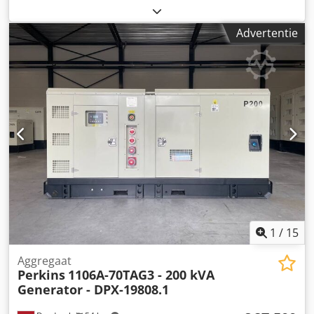
brandstoftype:
diesel
, motorfabrikant:
Caterpillar C7.1
,
Toepassingsgebied: bouw Leeggewicht: 1.931 kg
Advertentie
Generatorvermogen: 200 kVA Djdoxq Uqcepfx Ac Hjck
Afmetingen laadruimte: 335 x 117 x 175 cm CE-markering:
ja Inhoud watertank: 325 l Neem contact op met Team DPX
voor meer informatie. = Verdere opties en toebehoren = -
Accu - Bedieningspaneel - Stalen dak - Tankwagen
1
/
15
Aggregaat
Perkins
1106A-70TAG3 - 200 kVA
Generator - DPX-19808.1