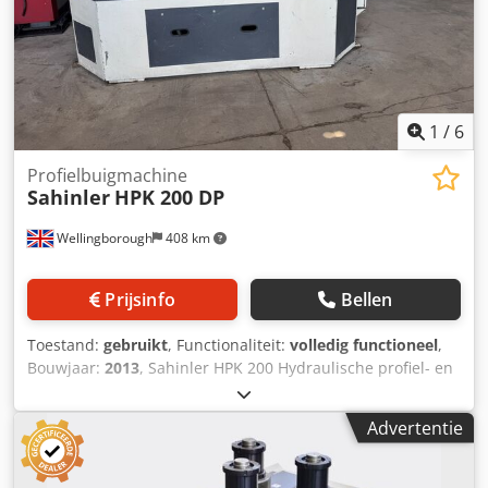
1
/
6
Profielbuigmachine
Sahinler
HPK 200 DP
Wellingborough
408 km
Prijsinfo
Bellen
Toestand:
gebruikt
, Functionaliteit:
volledig functioneel
,
Bouwjaar:
2013
, Sahinler HPK 200 Hydraulische profiel- en
buisbuigmachine As- en spil-diameter: 200 mm
Gereedschap- en rol-diameter: 900 mm Werksnelheid: 2-5
Advertentie
m/min Motormacht: 30 kW Buigcapaciteit x15x4 273x5.6 /
10000 mm Diameter grootste rol 9"x6,3 / 4000 mm
Diameter bovenste rol 650 mm Diameter bovenrol 650 mm