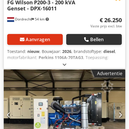
FG Wilson
P200-3 - 200 kVA
Genset - DPX-16011
€ 26.250
Dordrecht
54 km
Vaste prijs excl. btw
Aanvragen
Bellen
Toestand:
nieuw
, Bouwjaar:
2026
, brandstoftype:
diesel
,
motorfabrikant:
Perkins 1106A-70TAG3
, Toepassing:
Bouwsector Leeggewicht: 2.058 kg Generatorvermogen:
200 kVA Laadruimtematen: 352 x 133 x 168 cm CE-
Advertentie
markering: ja Watertankinhoud: 394 l Neem contact op met
Team DPX voor meer informatie. = Verdere opties en
toebehoren = - Accu Dodpfxew Rutfo Ac Heck -
Bedieningspaneel - Stalen dak - Tankwagen