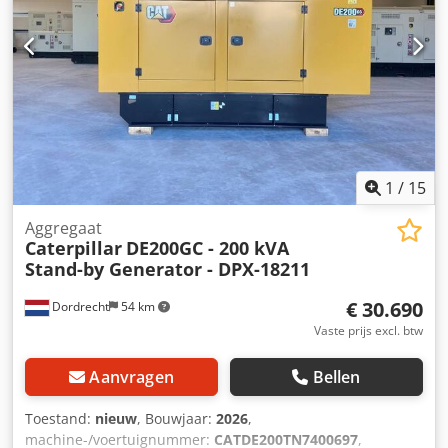
dak - Tankwagen
1
/
15
Aggregaat
Caterpillar
DE200GC - 200 kVA
Stand-by Generator - DPX-18211
€ 30.690
Dordrecht
54 km
Vaste prijs excl. btw
Aanvragen
Bellen
Toestand:
nieuw
, Bouwjaar:
2026
,
machine-/voertuignummer:
CATDE200TN7400697
,