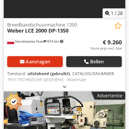
1
/
28
Breedbandschuurmachine 1350
Weber
LCE 2000 DP-1350
€ 9.260
Sierakowska Huta
874 km
Vaste prijs excl. btw
Aanvragen
Bellen
Toestand:
uitstekend (gebruikt)
, CATALOGUSNUMMER
7910 TECHNISCHE GEGEVENS - Maximale
bewerkingsbreedte: 1350 mm - Maximale
bewerkingshoogte: 150 mm – van boven: - Rubberen
Advertentie
aandrukrol - 1e aggregaat (metalen geribbelde
kalibreerwals) - 2e aggregaat (twee metalen gladde walsen
+ sequentiële schoen) - Rubberen aandrukrol -
Reinigingsborstel – van onder: - Invoerwals, metaal -
Transportband - Uitvoerwals, glijdend, metaal -
Pneumatische oscillerende band met fotocellen - Elektrisch