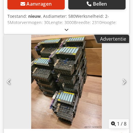
Aanvragen
Bellen
Toestand:
nieuw
, Asdiameter: 580Werksnelheid: 2-
5Motorvermogen: 30Lengte: 3000Breedte: 2310Hoogte:
3100Gewicht ca.: 16500 Technische gegevens: - Gelast
frame van staalconstructie - 3 rollen worden aangedreven
Advertentie
- Geharde en geslepen assen van hoogwaardig speciaal
staal - Rollen zijn gehard en geslepen - Horizontale
werkpositie - Geharde standaardrollen - Mobiel
bedieningspaneel - Zijgeleidingsrollen onder een hoek -
Remmotor uitgerust voor nauwkeurig buigen - Digitale
displays (2 stuks) Opties: - Digitaal display STANDAARD -
NC-unit 10 Scherm EURO 11.500, --. - Dedpfx Acjh Alh Uo
Hjck -
1
/
8