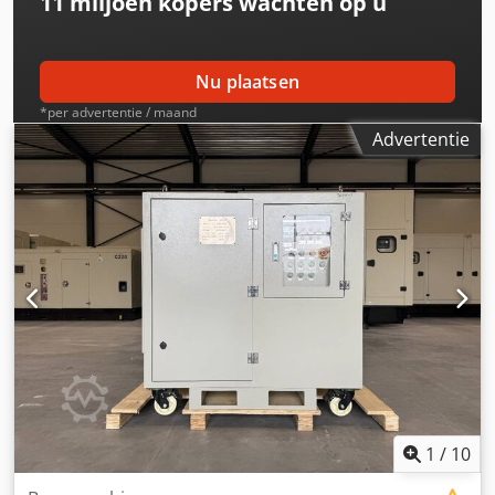
11 miljoen kopers
wachten op u
Nu plaatsen
*per advertentie / maand
Advertentie
1
/
10