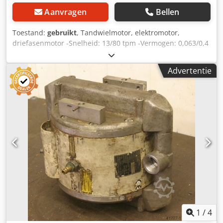
Aanvragen
Bellen
Toestand:
gebruikt
, Tandwielmotor, elektromotor,
driefasenmotor -Snelheid: 13/80 tpm -Vermogen: 0,063/0,4
kW Dsdpfx Aceckp S Te Heck -Bouw: B3 -Aardiameter: Ø 30
mm -Beschermingsklasse: IP 65 -Brake -Maten:
Advertentie
570/240/H200 mm -Gewicht stuk: 37 kg
1
/
4