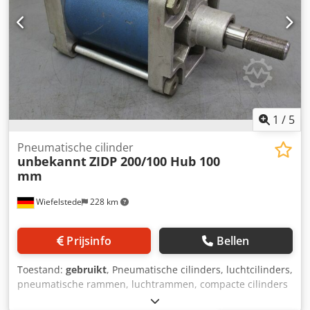
1
/
5
Pneumatische cilinder
unbekannt
ZIDP 200/100 Hub 100
mm
Wiefelstede
228 km
Prijsinfo
Bellen
Toestand:
gebruikt
, Pneumatische cilinders, luchtcilinders,
pneumatische rammen, luchtrammen, compacte cilinders
-Pneumatische cilinder: ZIDP 200/100 -Slag: 100 mm -