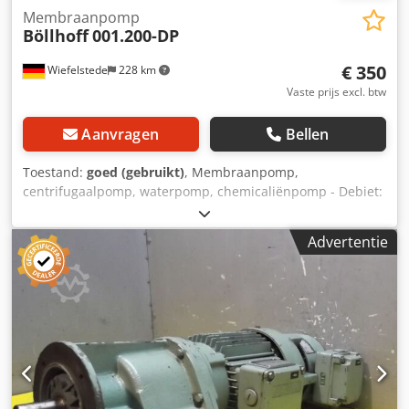
Membraanpomp
Böllhoff
001.200-DP
€ 350
Wiefelstede
228 km
Vaste prijs excl. btw
Aanvragen
Bellen
Toestand:
goed (gebruikt)
, Membraanpomp,
centrifugaalpomp, waterpomp, chemicaliënpomp - Debiet:
125 l/min - Pneumatisch aangedreven - Aansluiting: max. 8
bar - Afmetingen: 330/280/H260 mm Djdpfx Asb A N Uuoc
Advertentie
Hock - Gewicht: 28 kg