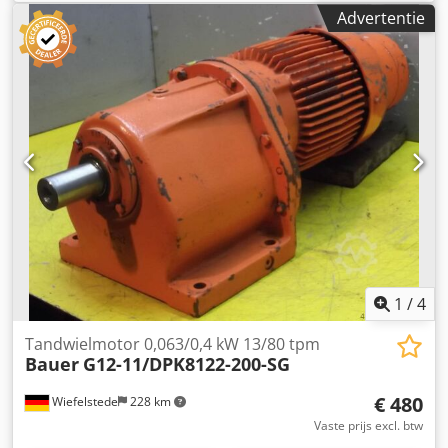
Zuigerdiameter: 200 mm -Zuigerstang: Ø 40 mm -
Advertentie
Afmetingen: 220/220/H450 mm -Gewicht: 23,5 kg
Dcedsgrzvcopfx Ac Hek
1
/
4
Tandwielmotor 0,063/0,4 kW 13/80 tpm
Bauer
G12-11/DPK8122-200-SG
€ 480
Wiefelstede
228 km
Vaste prijs excl. btw