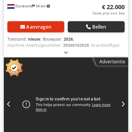
€ 22.000
Dordrecht
54 km
Vaste prijs excl. btw
Aanvragen
Bellen
Toestand:
nieuw
, Bouwjaar:
2026
,
machine-/voertuignummer:
20260102028
, brandstoftype:
diesel
, motorfabrikant:
200
, Toepassing: Bouwsector
Leeggewicht: 2.350 kg Generatorvermogen: 200 kVA
Advertentie
Laadruimtematen: 330 x 120 x 180 cm CE-markering: ja
Watertankinhoud: 224 l Dcsdpfx Asw Rurujc Hek Neem
contact op met Team DPX voor meer informatie. = Verdere
opties en accessoires = - Accu - Bedieningspaneel - Stalen
dak - Tankwagen