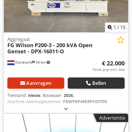
1
/
15
Aggregaat
FG Wilson
P200-3 - 200 kVA Open
Genset - DPX-16011-O
€ 22.000
Dordrecht
54 km
Vaste prijs excl. btw
Aanvragen
Bellen
Toestand:
nieuw
, Bouwjaar:
2026
,
machine-/voertuignummer:
FGWPEP48ERPC03709
,
brandstoftype:
diesel
, vermogen:
160 kW (217,54 pk)
,
motorfabrikant:
Perkins 1106A-70TAG3
,
Advertentie
Toepassingsgebied: Bouw Leeggewicht: 1.548 kg
Generatorvermogen: 200 kVA Laadruim afmetingen: 251 x