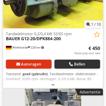
1
/
10
Tandwielmotor 0,2/0,4 kW 32/65 rpm
BAUER
G12-20/DPK884-200
€ 450
Wiefelstede
228 km
Vaste prijs excl. btw
Aanvragen
Bellen
Toestand:
goed (gebruikt)
, Tandwielmotor, elektromotor -
Snelheid: 32/65 rpm -Vermogen: 0,2/0,4 kW -Bouw: B5 -
Diameter schacht: Ø 25 mm -Rem: 24 V Dcsdpfx Acocpg
Hns Hek -Beschermingsklasse: IP 65 -Prijs: per stuk -Aantal:
Advertentie
5x beschikbaar -Maten: 560/250/H220 mm -gewicht: 32 kg