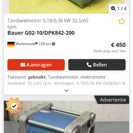
1
/
4
Tandwielmotor 0,18/0,36 kW 32,5/65
tpm
Bauer
G02-10/DPK842-200
€ 450
Wiefelstede
228 km
Vaste prijs excl. btw
Aanvragen
Bellen
Toestand:
gebruikt
, Tandwielmotor, elektromotor -
Snelheid: 32,5/65 rpm -Vermogen: 0,18/0,36 kW Dedpfeci N
Hyex Ac Heck -Bouw: B3 -Diameter schacht: Ø 20 mm -
Beschermingsklasse: IP 44 -Aantal: 2x motoren beschikbaar
Advertentie
-Prijs: per stuk -Maten: -Gewicht: 22,2 kg