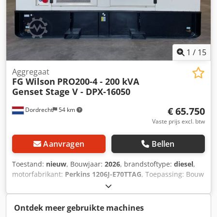
1
/
15
Aggregaat
FG Wilson
PRO200-4 - 200 kVA
Genset Stage V - DPX-16050
€ 65.750
Dordrecht
54 km
Vaste prijs excl. btw
Aanvragen
Bellen
Toestand:
nieuw
, Bouwjaar:
2026
, brandstoftype:
diesel
,
motorfabrikant:
Perkins 1206J-E70TTAG
, Toepassing: Bouw
Leeggewicht: 3.651 kg Dcsdex S Umvopfx Ac Hjk
Generatorvermogen: 200 kVA Afmetingen laadruimte: 409 x
142 x 237 cm CE-markering: ja Emissieniveau: Stage V / Tier
Ontdek meer gebruikte machines
IV final Watertankinhoud: 822 l Land van productie: CN