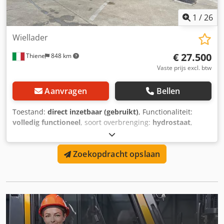
1
/
26
Wiellader
€ 27.500
Thiene
848 km
Vaste prijs excl. btw
Aanvragen
Bellen
Toestand:
direct inzetbaar (gebruikt)
, Functionaliteit:
volledig functioneel
, soort overbrenging:
hydrostaat
,
brandstoftype:
diesel
, kleur:
geel
, totaalgewicht:
17.300 kg
,
bandenmaten:
23.5-25
, bandenconditie:
40 %
, rijconditie:
Zoekopdracht opslaan
70 %
, asconfiguratie:
2 assen
, eerste registratie:
07/2001
,
inhoud van de bak:
4,4 m³
, graafbak breedte:
2.950 mm
,
remmen:
overig
, ophanging:
staal
, Bouwjaar:
2001
,
bedrijfsturen:
15.200 h
, machine-/voertuignummer:
4520389
, Uitrusting:
cabine, vierwielaandrijving
, LIEBHERR
L 554 WIELLADER Bouwjaar: 07/2001 Bedrijfsuren: 15.200
Chassisnummer: 4520389 Banden: 23.5-25 Motor: D924