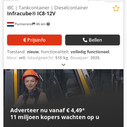
IBC | Tankcontainer | Dieselcontainer
Infracube®
IC8-12V
Purmerend
46 km
Prijsinfo
Bellen
Toestand:
nieuw
, Functionaliteit:
volledig functioneel
,
kleur:
wit
, totaalgewicht:
515 kg
, Bouwjaar:
2025
,
machine-/voertuignummer:
IC8-12V
, Infracube IC8-12V
Dieselcontainer IBC Dcjdpfx Aext Izysfljk - dimensions
LxBxH (mm) 1485x 1150x1295 - Capacity 800 liter - Weight
515kg - 12 Volt pump with digital flowmeter - 4 meters of
hose and automatic nozzle - Forksleeves at 4 sides and
lifting points UN, TÜV, ADR
Adverteer nu vanaf € 4,49
*
11 miljoen kopers
wachten op u