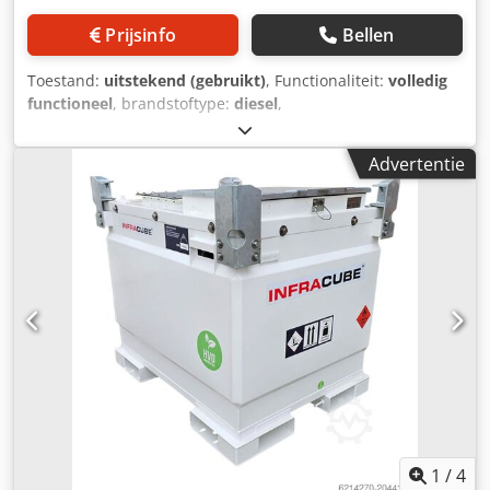
Prijsinfo
Bellen
Toestand:
uitstekend (gebruikt)
, Functionaliteit:
volledig
functioneel
, brandstoftype:
diesel
,
brandstoftankcapaciteit:
8.745 l
, kleur:
wit
, totaalgewicht:
3.700 kg
, leeggewicht:
3.700 kg
, Bouwjaar:
2020
,
Advertentie
machine-/voertuignummer:
100TT-IMDG
, Western Global
100TT-IMDG Tankcontainer / Transtainer (for transport and
storage of Diesel fuel) 4 units available - Capacity 8745 liter
- dimensions (mm) 2991 x 2438 x 2438 - pockets for
forksleevs Dcjdpfx Afext H I Eoljk - twistlock on upper- and
bottumcorners - Pumpcabinet with doors - 70 liter per
minute pump capacity 230 Volt - 15 meters of hose with
automatic nozzle Complies with: - CSC ISO fuel tank
container - ADR and IMDG - RID, ULC, UL142, UN, USDoT,
TIR
1
/
4