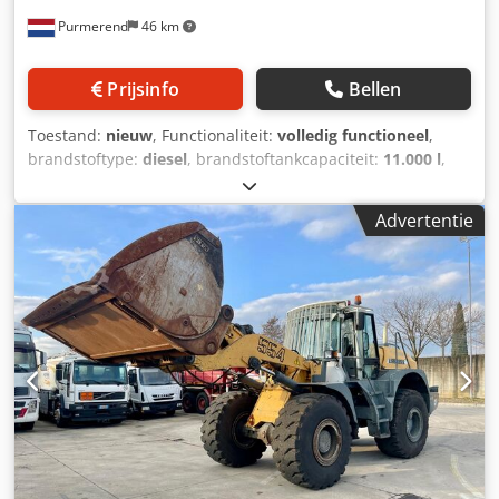
Purmerend
46 km
Prijsinfo
Bellen
Toestand:
nieuw
, Functionaliteit:
volledig functioneel
,
brandstoftype:
diesel
, brandstoftankcapaciteit:
11.000 l
,
kleur:
wit
, totaalgewicht:
4.900 kg
, leeggewicht:
4.900 kg
,
Bouwjaar:
2025
, machine-/voertuignummer:
IC120-10FT
,
Advertentie
Infracube® IC120-10FT Tankcontainer (for the storage of
Diesel fuel) Dcjdext Itpepfx Aflok - Capacity 11000 liter -
dimensions (mm) 2991 x 2438 x 2896 - twistlock on upper-
and bottumcorners - Pumpcabinet with rolling door - 70
liter per minute pump capacity 230 Volt - 8 meters of hose
on hosereel with automatic nozzle