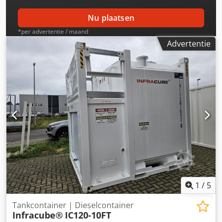
Nu plaatsen
*per advertentie / maand
Advertentie
1
/
5
Tankcontainer | Dieselcontainer
Infracube®
IC120-10FT