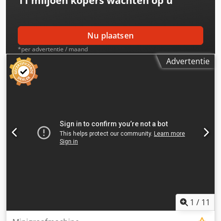
11 miljoen kopers
wachten op u
voor de machine kunnen aangekocht worden. Model
GG1600 is een geweldige machine voor de meest
veeleisende bouw-, elektrisch en hydraulische bedrijven.
We garanderen service na de garantie. De graafmachine
Nu plaatsen
wordt vervaardigd op basis van solide Europese
*per advertentie / maand
technologie SPECIFICATIES Model: GG1600Y Merk: Günter
Advertentie
Grossmann Gewicht: 1600kg Capaciteit graafbak: 0.045 m³
/ 200kg Motor: KUBOTA Motor vermogen: 15 kw/2300r/min
Hoofd pomp: Japan – KDK Japan Zwenkmotor: American –
EATON USA Rijmotor: Korea – KOREA DONGHYUN
WERKBEREIK Max. graaf diepte: 1650 mm Max. verticale
graaf diepte: 1650 mm Max. graaf hoogte: 2610 mm Rotatie
radius: 360° evt Bij te bestellen ACCESSOIRES Grondboor
Grijper Graaftand Hark Smalle bak 200 mm Smalle bak 380
mm Niveleerbak 500mm Niveleerbak 800mm
Snelkoppeling Breekhamer GG1600 13.400 euro ex btw
GG800 Bn83wivh 5900.00 euro incl btw 7139.00 euro incl
btw GG1000 9909.00 euro incl btw 8190.00 euro ex btw
transportkosten op aanvraag .Wij leveren aan bedrijven en
particulieren in Nederland en België! Bij iedere levering
1
/
11
ontvangt u een BTW-factuur en (fabrieks)garantie. -Klik op
'e-mail deze adverteerder' en vermeld uw contact