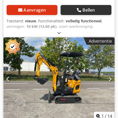
storthoogte 1760 mm Minimale draaicirkel 1190 mm Min.
gewicht van 1000 kg en een bak van 0,025 m³ (380 mm
graafradius 1340 mm Max. hefhoogte van het schuifblad
breed) biedt hij efficiënt graafwerk in krappe ruimtes.
Aanvragen
Bellen
175 mm Max. indringdiepte van het schuifblad 325 mm
Sterke en milieuvriendelijke prestaties De GG800NXC
Totale lengte 2650 mm Totale hoogte2200 mm Totale
wordt aangedreven door een Euro 5-conforme Gunter
Toestand:
nieuw
, Functionaliteit:
volledig functioneel
,
breedte 930 mm Totale lengte van de rupsen 1100 mm
Grossmann-dieselmotor (8,6 kW bij 3600 tpm) en levert een
vermogen:
10 kW (13,60 pk)
, soort overbrenging:
Draaicirkel van het bovenstel 733 mm Bodemvrijheid van
betrouwbare en milieuvriendelijke werking. Het 16 MPa
automatisch
, brandstoftype:
diesel
, kleur:
geel
,
het bovenstel 380 mm Breedte van het onderstel 950 mm
Wayne-hydraulisch systeem en de Dali-motoren zorgen
totaalgewicht:
1.035 kg
, leeggewicht:
1.305 kg
,
Breedte van de rupsband 180 mm Hoogte van de
Advertentie
voor een soepele, responsieve bediening, met een
bedrijfsklaar gewicht:
1.350 kg
, hefhoogte:
2.150 mm
,
rupsband 320 mm
rijsnelheid van 1,5 km/u voor optimale mobiliteit. Breed
bandenconditie:
100 %
, rijconditie:
100 %
, staat van de
werkbereik Hij biedt een graafdiepte van 1650 mm, een
ketting:
100 %
, asconfiguratie:
2 assen
, aantal zitplaatsen:
hoogte van 2610 mm en een 360° zwenkbereik voor
1
, eerste registratie:
08/2026
, emissieklasse:
Euro 5
,
volledige wendbaarheid. Een storthoogte van 1850 mm en
masttype:
overig
, remmen:
overig
, ophanging:
staal
,
een bladhefhoogte van 345 mm maken veelzijdig
Bouwjaar:
2026
, bedrijfsturen:
2 h
, Uitrusting:
extra
grondverzet onder uiteenlopende omstandigheden
koplampen, hydraulica, laag geluidsniveau, rubberen
mogelijk. Compact en betrouwbaar Met afmetingen van
rupsbanden, standaard schep, verstelbare giek
, Mini
2770 x 930 x 2100 mm is de GG800NXC gemakkelijk te
Graafmachine GT JAPAN1000J Rupsminigraafmachine De
vervoeren en zeer wendbaar. De duurzame constructie en
minigraafmachine GT JAPAN1000J in de nieuwe,
gesloten cabine maken hem perfect voor gebruik het hele
vernieuwde versie is een compacte machine met een
jaar door door aannemers, hoveniers en particuliere
gewicht van 1035 kg, ontworpen voor nauwkeurige
gebruikers die op zoek zijn naar een betrouwbare
graafwerkzaamheden in beperkte ruimtes. Dankzij de
minigraafmachine.
verstelbare breedte van 750–950 mm is deze ideaal voor
1
/
14