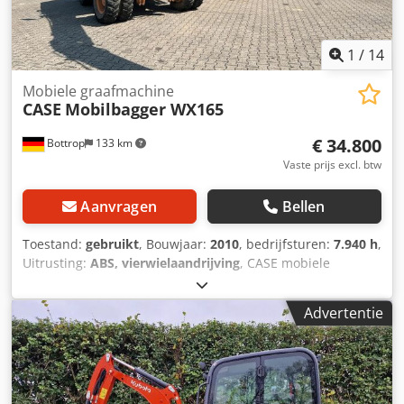
1
/
14
Mobiele graafmachine
CASE
Mobilbagger WX165
€ 34.800
Bottrop
133 km
Vaste prijs excl. btw
Aanvragen
Bellen
Toestand:
gebruikt
, Bouwjaar:
2010
, bedrijfsturen:
7.940 h
,
Uitrusting:
ABS, vierwielaandrijving
, CASE mobiele
graafmachine Type: WX165 (hydraulische graafmachine)
Typegoedkeuringsnummer: N211 Motorfabrikant: Case
Advertentie
Motorvermogen: 105 kW Bedrijfstijden: 7940 uur
Toelaatbaar totaalgewicht: 18000 kg Transportlengte: 8,19
m Transportbreedte: 1,91 m Transporthoogte: 2,89 m
Kleur: geel - Bediening met joystick - Egaliseerblad Dodpfx
Aezripcjcgskr - Camera Wij ondersteunen u graag ook op