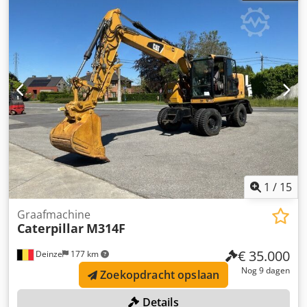
Maximale reikwijdte: 10,1 m Breekkracht: 142 kN
Bedrijfstijden: 5397 uur Vermogen: 129 kW CE-conform: ja
Breedte van de kettingen: 800 mm Staat: Gebruikssporen,
motorfoutmelding
1
/
15
Graafmachine
Caterpillar
M314F
€ 35.000
Deinze
177 km
Nog 9 dagen
Zoekopdracht opslaan
Details