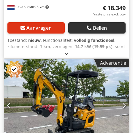
Minimale graafhoogte 3365 mm Maximale storthoogte
Beweegbare zwenk arm: Ja Motormerk: KUBOTA D902
2385 mm Maximale graafdiepte 2050 mm Maximale
€ 18.349
Sevenum
95 km
Vermogen: 25 PK Pomp: TF PSA12NOO Distributeur: TF
verticale graafdiepte 1955 mm Maximale graafbereik 3860
TKM15BX-08LP 01 Roterende motor: Eaton VS
Vaste prijs excl. btw
mm Minimale draaicirkel 1125 mm Bodemvrijheid
Aandrijfmotor: Eaton USA Rijsnelheid: 0-8.5 km/h
bulldozerblad 230 mm Maximale graafdiepte
AFMETINGEN Totale lengte:: 3585 mm Totale breedte: 1300
Aanvragen
Bellen
bulldozerblad 275 mm Draaibare arm hoek links 75°
mm Totale hoogte: 2362 mm Minimale bodemvrijheid:
Dedpfx Aeqv E S Recgekr Draaibare arm hoek rechts 45°
1605 mm WERKBEREIK Max. graafdiepte: 2300 mm
Toestand:
nieuw
, Functionaliteit:
volledig functioneel
,
Cabinehoogte 2270 mm Wielbasis 1230 mm Rupsafstand
Maximale graafradius: 4050 mm Maximale storthoogte:
kilometerstand:
1 km
, vermogen:
14,7 kW (19,99 pk)
, soort
820 mm Minimale bodemvrijheid 210 mm
2550 mm ACCESSOIRES Bak 300mm: 260 Eur ex Bak
overbrenging:
hydrostaat
, brandstoftype:
diesel
, kleur:
400mm: 300 Eur ex Bak 600mm: 330 Eur ex Bak 1000mm:
geel
, totaalgewicht:
2.420 kg
, leeggewicht:
2.420 kg
,
Advertentie
400 Eur ex Houtgrijper: 600 Eur ex Ripper: 320 Eur ex Rake:
bedrijfsklaar gewicht:
2.420 kg
, hefhoogte:
4.300 mm
,
320 Eur ex Boor: 1800 Eur ex Snelkoppeling: 450 Eur ex
bandenconditie:
100 %
, rijconditie:
100 %
, staat van de
Sloop Hamer: 1800 Eur ex
ketting:
100 %
, aantal zitplaatsen:
1
, emissieklasse:
Euro 5
,
Bouwjaar:
2026
, Uitrusting:
airconditioning, cabine, extra
koplampen, hydraulica, verstelbaar chassis
,
Graafmachines GT3000 De GT3000 graafmachine is een
moderne rupsmachine, ontworpen voor grondwerken die
een goed werkbereik, hoge graafkracht en een stabiele
constructie vereisen. Dankzij de compacte afmetingen en
het robuuste onderstel is de machine ideaal voor
funderingswerken, installatiewerkzaamheden,