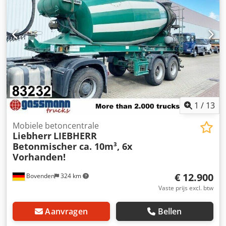
GARANTIE, wijzigingen, tussentijdse verkoop en fouten
voorbehouden!
1
/
13
Mobiele betoncentrale
Liebherr
LIEBHERR
Betonmischer ca. 10m³, 6x
Vorhanden!
€ 12.900
Bovenden
324 km
Vaste prijs excl. btw
Aanvragen
Bellen