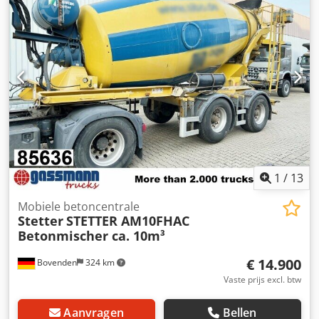
ABS (antiblokkeersysteem), onderrijbeveiliging, zijdelingse
aluminium afscherming. Wielbasis: 1300 mm. Opbouw:
LIEBHERR betonmixer ca. 10m³ / ARCHIEFAFBEELDINGEN!
Kan tegen meerprijs worden omgebouwd met aparte
motor (Deutz of ander merk)! Geschikte hydraulica voor
aftakasaandrijving aan het trekkend voertuig beschikbaar
tegen een meerprijs van €3.900,00 netto! 6x bouwjaar 2009
met 10m³, 2x bouwjaar 2011 met 12m³, 3x bouwjaar 2012
met 12m³! Accessoires zonder garantie, wijzigingen,
tussentijdse verkoop en fouten voorbehouden! Crsdpfx
Aasvy A H Uehof
1
/
13
Mobiele betoncentrale
Stetter
STETTER AM10FHAC
Betonmischer ca. 10m³
€ 14.900
Bovenden
324 km
Vaste prijs excl. btw
Aanvragen
Bellen