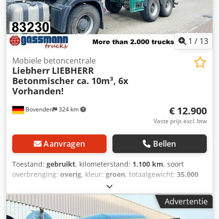
voorbehouden!
draadloos, 6-cilinder motor. ACCESSOIRE-INFORMATIE
ZONDER GARANTIE, wijzigingen, tussentijdse verkoop en
vergissingen voorbehouden! Codpfevy A Hbjx Aahsrf
1
/
13
Mobiele betoncentrale
Liebherr
LIEBHERR
Betonmischer ca. 10m³, 6x
Vorhanden!
€ 12.900
Bovenden
324 km
Vaste prijs excl. btw
Aanvragen
Bellen
Toestand:
gebruikt
, kilometerstand:
1.100 km
, soort
overbrenging:
overig
, kleur:
groen
, totaalgewicht:
35.000
kg
, bandenmaten:
425/65R22,5
, eerste registratie:
02/2009
, ophanging:
lucht
, bestuurderscabine:
overig
,
Advertentie
wielbasis:
1.300 mm
, Uitrusting:
ABS
, Voertuiglocatie:
Bovenden, 2 assen, MB assen (schijfgeremd), luchtvering,