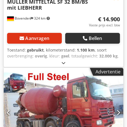
MÜLLER
MITTELTAL SF 32 BM/BS
mit LIEBHERR
€ 14.900
Bovenden
324 km
Vaste prijs excl. btw
Aanvragen
Bellen
Toestand:
gebruikt
, kilometerstand:
1.100 km
, soort
overbrenging:
overig
, kleur:
geel
, totaalgewicht:
32.000 kg
,
leeggewicht:
6.210 kg
, maximaal laadgewicht:
25.790 kg
,
bandenmaten:
425/65R22.5
, eerste registratie:
06/2012
,
Advertentie
ophanging:
lucht
, bestuurderscabine:
overig
, Uitrusting:
ABS
, Voertuiglocatie: Bovenden, 2 assen, luchtgeveerd, 1e
as liftbaar, ABS (antiblokkeersysteem), zijafscherming.
Opbouw: LIEBHERR betonmixer type HTM 1004 ca. 10m³, 2x
BPW-assen, schijfremmen, 1e as liftbaar! Informatie over
toebehoren zonder garantie, wijzigingen, tussentijdse
verkoop en vergissingen voorbehouden! Crodpfei Rk Epex
Aahef