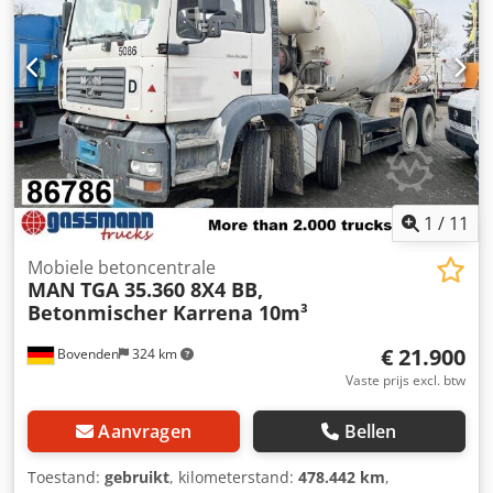
aluminium zijafscherming. Wielbasis: 1300 mm. Opbouw:
LIEBHERR betonmixer ca. 10 m³ / ARCHIEFFOTO'S! Kan
tegen meerprijs worden omgebouwd met een aparte
motor (Deutz of ander merk)! Crjdsvy A Ifjpfx Aahsf
Geschikte hydraulica voor motoraandrijving via trekkend
voertuig beschikbaar tegen een meerprijs van €3.900,00
netto! 6x bouwjaar 2009 met 10 m³, 2x bouwjaar 2011 met
12 m³, 3x bouwjaar 2012 met 12 m³! ACCESSOIRE-
INFORMATIE ZONDER GARANTIE, wijzigingen, tussentijdse
verkoop en vergissingen voorbehouden!
1
/
11
Mobiele betoncentrale
MAN
TGA 35.360 8X4 BB,
Betonmischer Karrena 10m³
€ 21.900
Bovenden
324 km
Vaste prijs excl. btw
Aanvragen
Bellen
Toestand:
gebruikt
, kilometerstand:
478.442 km
,