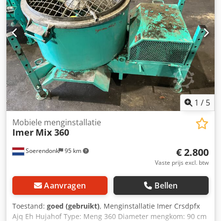
1
/
5
Mobiele menginstallatie
Imer
Mix 360
€ 2.800
Soerendonk
95 km
Vaste prijs excl. btw
Aanvragen
Bellen
Toestand:
goed (gebruikt)
, Menginstallatie Imer Crsdpfx
Ajq Eh Hujahof Type: Meng 360 Diameter mengkom: 90 cm