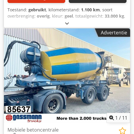
Toestand:
gebruikt
, kilometerstand:
1.100 km
, soort
overbrenging:
overig
, kleur:
geel
, totaalgewicht:
33.000 kg
,
leeggewicht:
6.300 kg
, maximaal laadgewicht:
26.700 kg
,
bandenmaten:
425/65R22.5
, eerste registratie:
06/2013
,
Advertentie
ophanging:
lucht
, laadruimte inhoud:
10 m³
,
bestuurderscabine:
overig
, wielbasis:
1.810 mm
,
Uitrusting:
ABS
, Voertuiglocatie: Bovenden, 2 assen, BPW-
assen, luchtvering, ABS (antiblokkeersysteem),
onderrijbeveiliging, zijdelingse aluminium zijafscherming
Wielbasis: 1810 mm Opbouw: STETTER betonmixer ca.
10m³, 2x BPW-assen, 1e as liftbaar, schijfremmen! Csdovy
A Ixepfx Aaherf TOEBEHOREN ZONDER GARANTIE,
wijzigingen, tussentijdse verkoop en fouten voorbehouden!
1
/
11
Mobiele betoncentrale