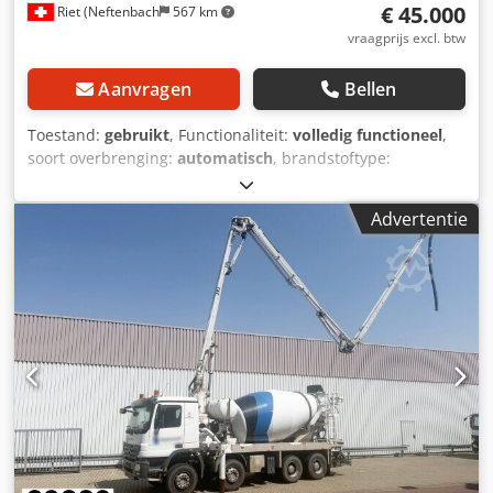
€ 45.000
Riet (Neftenbach
567 km
vraagprijs excl. btw
Aanvragen
Bellen
Toestand:
gebruikt
, Functionaliteit:
volledig functioneel
,
soort overbrenging:
automatisch
, brandstoftype:
elektrisch
, Bouwjaar:
2020
, Wij bieden deze gebruikte MCF
RF 1500 SS mobiele betonmenginstallatie, bouwjaar 2020,
Advertentie
te koop aan. Crjdpfx Aajzrgxbehef Capaciteit: 1000 liter. Als
u vragen heeft of meer informatie wenst, kunt u ons een
bericht sturen of ons bellen.