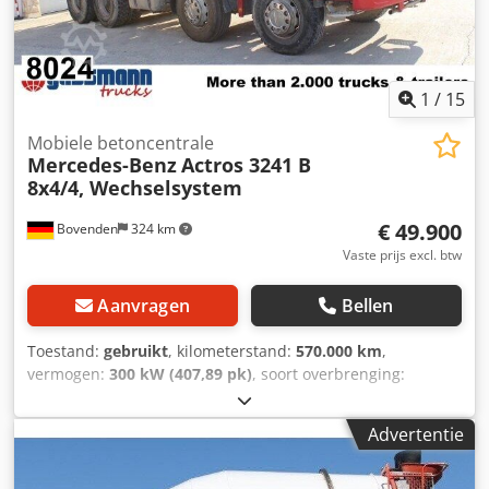
1
/
15
Mobiele betoncentrale
Mercedes-Benz
Actros 3241 B
8x4/4, Wechselsystem
€ 49.900
Bovenden
324 km
Vaste prijs excl. btw
Aanvragen
Bellen
Toestand:
gebruikt
, kilometerstand:
570.000 km
,
vermogen:
300 kW (407,89 pk)
, soort overbrenging:
mechanisch
, brandstoftype:
diesel
, kleur:
rood
,
totaalgewicht:
32.000 kg
, bandenmaten:
315/80R22.5
,
Advertentie
asconfiguratie:
8x4
, aantal zitplaatsen:
2
, eerste registratie:
03/2010
, emissieklasse:
Euro 4
, remmen:
motorrem
,
ophanging:
staal
, bestuurderscabine:
dagcabine
,