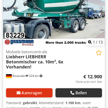
hydrauliek voor motor PTO op het trekkend voertuig tegen
meerprijs leverbaar! Codpsi Rk Axjfx Aahorf ACCESSOIRE-
INFORMATIE ZONDER GARANTIE, wijzigingen, tussentijdse
verkoop en fouten voorbehouden!
1
/
13
Mobiele betoncentrale
Liebherr
LIEBHERR
Betonmischer ca. 10m³, 6x
Vorhanden!
€ 12.900
Bovenden
324 km
Vaste prijs excl. btw
Aanvragen
Bellen
Toestand:
gebruikt
, kilometerstand:
1.100 km
, soort
overbrenging:
overig
, kleur:
groen
, totaalgewicht:
35.000