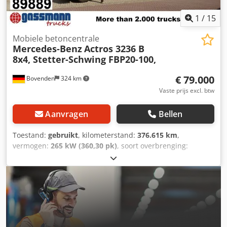
1
/
15
Mobiele betoncentrale
Mercedes-Benz
Actros 3236 B
8x4, Stetter-Schwing FBP20-100,
€ 79.000
Bovenden
324 km
Vaste prijs excl. btw
Aanvragen
Bellen
Toestand:
gebruikt
, kilometerstand:
376.615 km
,
vermogen:
265 kW (360,30 pk)
, soort overbrenging:
mechanisch
, brandstoftype:
diesel
, kleur:
wit
,
totaalgewicht:
32.000 kg
, leeggewicht:
20.500 kg
, maximaal
laadgewicht:
11.500 kg
, bandenmaten:
315/80R22.5
,
asconfiguratie:
8x4
, aantal zitplaatsen:
2
, eerste registratie:
09/2008
, emissieklasse:
Euro 4
, remmen:
constante
gaspedaal
, ophanging:
staal
, bestuurderscabine:
dagcabine
, Uitrusting:
ABS, cabine, centrale