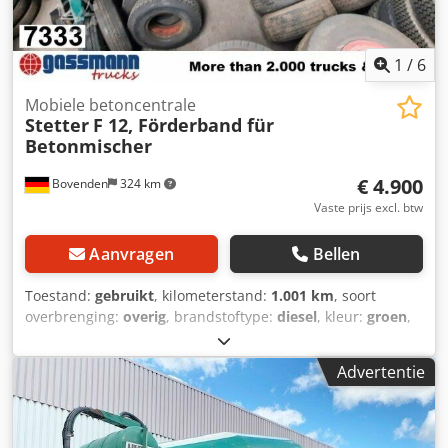
tussentijdse verkoop en fouten voorbehouden! Crsdsi
Rlagopfx Aahef
1
/
6
Mobiele betoncentrale
Stetter
F 12, Förderband für
Betonmischer
€ 4.900
Bovenden
324 km
Vaste prijs excl. btw
Aanvragen
Bellen
Toestand:
gebruikt
, kilometerstand:
1.001 km
, soort
overbrenging:
overig
, brandstoftype:
diesel
, kleur:
groen
,
eerste registratie:
01/1994
, Bouwjaar:
1994
,
bestuurderscabine:
overig
, Voertuiglocatie: Bovenden,
Advertentie
Codpfsi Rn Tzox Aahsrf Opbouw: Transportband (LOOSE)
ca. 12 m voor betonmixers met 3- of 4-assers, rolafstand 11
m, bandsnelheid 2,8 m/sec, vermogensbehoefte 12 kW.
TOP staat, nauwelijks gebruikt! ACCESSOIRES ZONDER