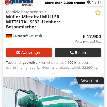
1
/
11
Mobiele betoncentrale
Müller-Mitteltal
MÜLLER
MITTELTAL SF32, Liebherr
Betonmischer
€ 17.900
Bovenden
324 km
Vaste prijs excl. btw
Aanvragen
Bellen
Toestand:
gebruikt
, kilometerstand:
1.100 km
, soort
overbrenging:
overig
, kleur:
wit
, totaalgewicht:
32.000 kg
,
leeggewicht:
6.600 kg
, maximaal laadgewicht:
25.400 kg
,
bandenmaten:
425/65R22,5
, eerste registratie:
03/2016
,
Advertentie
ophanging:
lucht
, bestuurderscabine:
overig
, Uitrusting:
ABS
, Voertuiglocatie: Bovenden, 2 assen, BPW-assen,
luchtvering, 1e as liftbaar, ABS (antiblokkeersysteem),
zijafscherming, steunpoten Opbouw: Liebherr betonmixer
type HTM 1004 ca. 10m³, 2x 10t BPW-assen! Geschikte