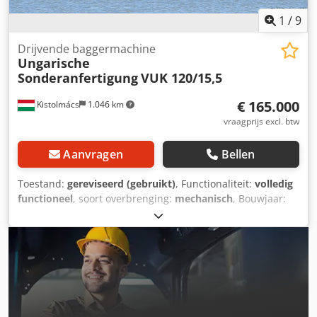
1
/
9
Drijvende baggermachine
Ungarische
Sonderanfertigung
VUK 120/15,5
€ 165.000
Kistolmács
1.046 km
vraagprijs excl. btw
Aanvragen
Bellen
Toestand:
gereviseerd (gebruikt)
, Functionaliteit:
volledig
functioneel
, soort overbrenging:
mechanisch
, Bouwjaar:
2001
, bedrijfsturen:
21.000 h
, Drijvende
emmerkettingbagger te koop. Hongaarse makelij.
Baggerdiepte tot 16 m. De emmerketting bestaat uit 46
emmers, per omwenteling wordt ca. 3 m³ grind gebaggerd.
Baggercapaciteit: 90-120 t/u afhankelijk van de diepte.
Machine lengte: 20 m, drijvende transportband: 4 stuks,
elk 20 m lang, 650 mm bandbreedte, depotband: 30 m