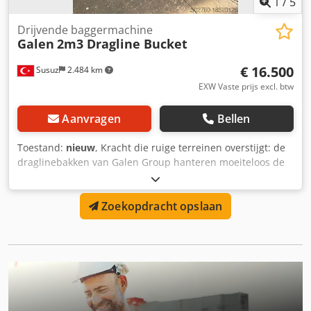
1
/
5
Drijvende baggermachine
Galen
2m3 Dragline Bucket
€ 16.500
Susuz
2.484 km
EXW Vaste prijs excl. btw
Aanvragen
Bellen
Toestand:
nieuw
, Kracht die ruige terreinen overstijgt: de
draglinebakken van Galen Group hanteren moeiteloos de
zwaarste lasten met duurzaamheid en technische
uitmuntendheid! Neem contact met ons op voor vragen.
Zoekopdracht opslaan
Djdpfxovzhb Ts Aqpsck