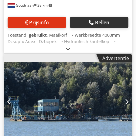
Goudriaan
38 km
Prijsinfo
Bellen
Toestand:
gebruikt
, Maaikorf • Werkbreedte 4000mm
Dcsdpfx Aqex I Dzbopek • Hydraulisch kantelkop •
Herder aansluiting • Nette korf Staat: Gebruikt
Advertentie