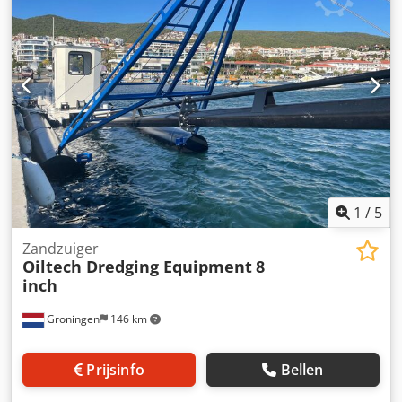
1
/
5
Zandzuiger
Oiltech Dredging Equipment
8
inch
Groningen
146 km
Prijsinfo
Bellen