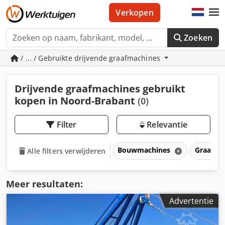
Verkopen
Zoeken
/ ... / Gebruikte drijvende graafmachines
Drijvende graafmachines gebruikt
kopen in Noord-Brabant
(0)
Filter
Relevantie
Bouwmachines
Graafma
Alle filters verwijderen
Meer resultaten:
Advertentie