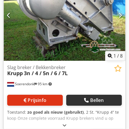
1
/
8
Slag breker / Bekkenbreker
Krupp
3n / 4 / 5n / 6 / 7L
Soerendonk
95 km
Prijsinfo
Bellen
Toestand:
zo goed als nieuw (gebruikt)
, 2 St. “Krupp 4” te
koop Onze complete voorraad Krupp brekers vind u op
onze website. Fabrikant: Krupp Type: 4 Dcodpfsglvyfsx Al