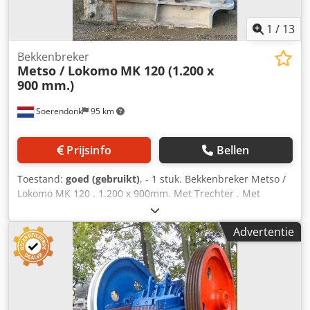
1
/
13
Bekkenbreker
Metso / Lokomo
MK 120 (1.200 x
900 mm.)
Soerendonk
95 km
Prijsinfo
Bellen
Toestand:
goed (gebruikt)
, - 1 stuk. Bekkenbreker Metso /
Lokomo MK 120 . 1.200 x 900mm. Met Trechter . Met
aandrijving . Met onderdelen : Zwenkarm, vliegwielen,
bekken, zijplaten, lagers, veren enz. Bekijk het PDF-
Advertentie
Document hier onder voor meer specifieke informatie.
Dedpfxelf Iqce Al Sjck