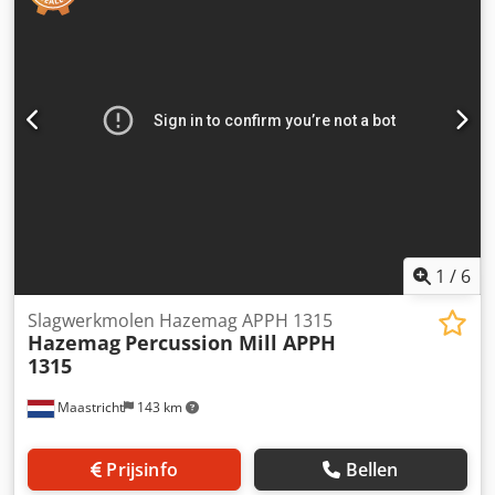
afmetingen: 16870x4552x4627 mm -Productiecapaciteit:
voorbehoud van tussenverkoop
90-130 ton per uur -Type breker & Rotorafmeting: Turbo
Impact – 1100x900 mm -Maximale aanvoergrootte: 500 mm
-Trilzeef grootte en dekken: 1400x4000 mm 3-4 dekken -
Totaal motorvermogen: 196 Kw -Generatorcapaciteit: 400
kvA → PRO 90 IS EEN COMBINATIE VAN: • Bunker •
Trilvoeder • Turbo Impactbreker • Trilzeef met hoge slag •
Opklapbare aanvoer-, retour-, bypass- en voorraadbanden
• Hydraulische steunpoten • Mobiel chassis met assen en
banden • Volledig automatiseringssysteem •
Stofonderdrukkingssysteem • Gemakkelijke
onderhoudsplatformen • Dieselgenerator (optioneel) VOOR
1
/
6
MEER INFORMATIE KUNT U ONS ALTIJD BELLEN!!!
Slagwerkmolen Hazemag APPH 1315
Hazemag
Percussion Mill APPH
1315
Maastricht
143 km
Prijsinfo
Bellen