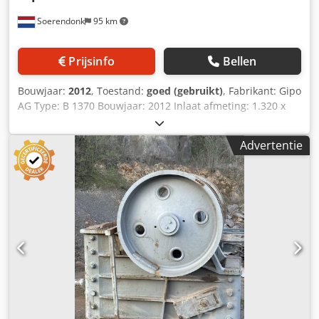
Soerendonk
95 km
Prijsinfo
Bellen
Bouwjaar:
2012
, Toestand:
goed (gebruikt)
, Fabrikant: Gipo
AG Type: B 1370 Bouwjaar: 2012 Inlaat afmeting: 1.320 x
680mm Inclusief: - Frame - Voorzeef - Elektromotoren voor
breker en voorzeef. Dcodpfxoilh Efo Al Sok Reserve bekken
Advertentie
op voorraad!