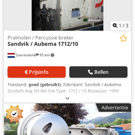
1
/
3
Pralmolen / Percussie breker
Sandvik / Aubema
1712/10
Soerendonk
95 km
Prijsinfo
Bellen
Toestand:
goed (gebruikt)
, Fabrikant: Sandvik / Aubema
Dcsdpfx Aog Stt Rel Sok Type: 1712 / 10 Bouwjaar: 1999
Mach. Nr.: 8519 Rotor Dia.: 1.200mm Rotor Breedte:
1.000mm Inclusief aandrijving Bekijk het PDF-Document
Advertentie
hier onder voor meer specifieke informatie.