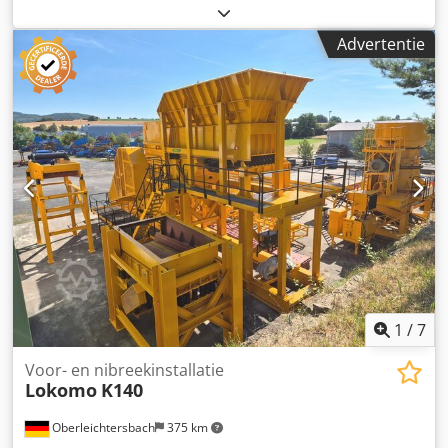
brandstoftype:
diesel
, totaalgewicht:
33.000 kg
, Bouwjaar:
2020
, bedrijfsturen:
2.411 h
, Transportgewicht: 32.000 kg
Advertentie
Werkbreedte: 2.440 mm Dcjdpfozkg Hpsx Al Ssk
Werkhoogte: 2.700 mm Inhoud van de opvoertrechter: 5 m³
Transportafmetingen: 16.800 x 3.000 x 3.400 mm (L x B x H)
Motorfabrikant: Caterpillar C9.3B Motorvermogen: 310 kW
Weeginrichting: Pfreundt KW50 met printer Breedte van
het opvoerband: 800 mm Maximale korrelgrootte: 200 mm
Kegelbreker: Nordberg HP200e
1
/
7
Voor- en nibreekinstallatie
Lokomo
K140
Oberleichtersbach
375 km