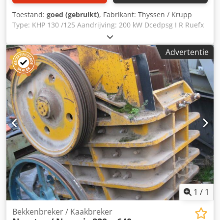
Toestand:
goed (gebruikt)
, Fabrikant: Thyssen / Krupp
Type: KHP 130 /125 Aandrijving: 200 kW Dcedpsg I R Ruefx
Al Ssk Rotor diameter: 1.300mm Rotor breedte: 1.250mm
Inlaat Afmeting: 1.370 x 990mm Bekijk het PDF-Document
Advertentie
hier onder voor meer specifieke informatie. Inclusief: –
Inlaat – Hydraulisch openingssysteem Nieuwe reserve
onderdelen op voorraad.
1
/
1
Bekkenbreker / Kaakbreker