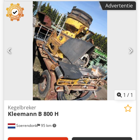
Sek Inlaat Afmeting: 630 x 355 mm Inclusief aandrijving
Advertentie
1
/
1
Kegelbreker
Kleemann
B 800 H
Soerendonk
95 km