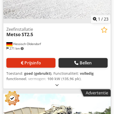
1
/
23
Zeefinstallatie
Metso
ST2.5
Hessisch Oldendorf
271 km
Prijsinfo
Bellen
Toestand:
goed (gebruikt)
, Functionaliteit:
volledig
functioneel
, vermogen:
100 kW (135,96 pk)
,
brandstoftype:
diesel
, totaalgewicht:
23.000 kg
, Bouwjaar:
2022
, Motorvermogen: 100 kW / 134 pk
Advertentie
Transportafmetingen: 13.000 x 2.300 x 3.200 mm (l x b x h)
Zeefoppervlak bovenste zeefdek: 3.660 x 1.370 mm
Motorfabrikant / type: Deutz / TCD 3.6 Stage V
Zeefmachine: 2-deks Djdezkkgtspfx Al Ssck Inhoud