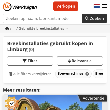
Verkopen
Zoeken
/ ... / Gebruikte breekinstallaties
Breekinstallaties gebruikt kopen in
Limburg
(0)
Filter
Relevantie
Bouwmachines
Breekins
Alle filters verwijderen
Meer resultaten:
Advertentie