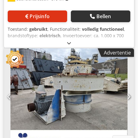
Prijsinfo
Bellen
Toestand:
gebruikt
, Functionaliteit:
volledig functioneel
,
brandstoftype:
elektrisch
, Invoertoevoer: ca. 1.000 x 700
mm Rotordiameter x -breedte: 600 x 1.000 mm Elektrische
aandrijving: 37 kW Dsdpfxezr D H Ne Al Seck Semi-mobiel
Advertentie
stalen frame met invoer- en uitvoerbak.