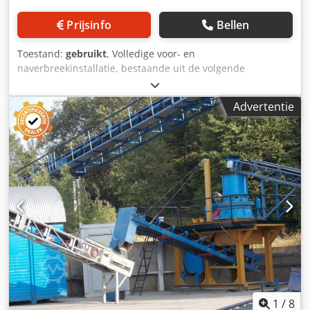
Prijsinfo
Bellen
Toestand:
gebruikt
, Volledige voor- en
naverbreekinstallatie, bestaande uit de volgende
componenten: Voorbreker: LOKOMO K-140 enkel
schommelkaakbreker 1.400 x 1.200 mm, invoertrechter,
Advertentie
vibrerende invoer- en afvoertrog Naverbreker: LOKOMO
G4214 kegelbreker, kegel-Ø: 1.350 mm, invoer- en
uitvoerkast, elektrische en hydraulische installatie Dcodpfx
Aljwcyh Hj Sok Zeefinstallatie: LOKOMO B 256T,
zeefoppervlak: 4.000 x 1.300 mm, met staalconstructie
Naverbreker: LOKOMO S21-14 kegelbreker, kegel-Ø: 2.100
mm, hydraulische installatie; optioneel: met
staalconstructie Transportbanden: LOKOMO 800mm x
10m, 1200mm x 6m, 1000mm x 31m en 1400mm x 32m
1
/
8