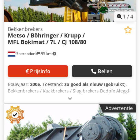
1
/
4
Bekkenbrekers
Metso / Böhringer / Krupp /
MFL
Bokimat / 7L / CJ 108/80
Soerendonk
95 km
Prijsinfo
Bellen
Bouwjaar:
2005
, Toestand:
zo goed als nieuw (gebruikt)
,
Bekkenbrekers / Kaakbrekers / Slag brekers Dedpfx Aleggfl
Do Ssck Böhringer Bökimat 1.800 x 1.400 mm / Krupp 7L
1.250 x 900 mm / 2 St. Krupp 6 1.000 x 630 mm / Krupp 5N
Advertentie
800 x 180 mm / 2 St. Krupp 4 630 x 355 mm / Krupp 3N 500
x 140 mm / Metso GHH 1.200 x 900 mm / Maschinenfabrik
Liezen (MFL) CJ 108/80 / 2 St. Weserhütte EB 1.000 x 700 -
650 mm / Continental Nord CNS 1.000 x 300 mm / Neyrtec -
Neyrpic 820 x 640 mm / Bekkenbreker 700 x 500 mm / Sket