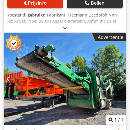
Prijsinfo
Bellen
Toestand:
gebruikt
, Fabrikant: Kleemann Dcedpfoh Nnh
Rjx Al Sek Type: B800H Kegel diameter: 800mm Inclusief
aandrijving
Advertentie
1
/
7