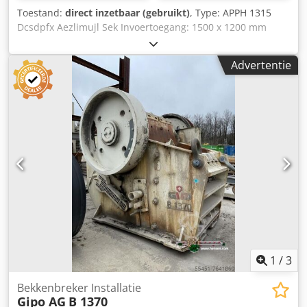
Toestand:
direct inzetbaar (gebruikt)
, Type: APPH 1315
Dcsdpfx Aezlimujl Sek Invoertoegang: 1500 x 1200 mm
Bevat: elektromotor en reserveonderdelen
Advertentie
1
/
3
Bekkenbreker Installatie
Gipo AG
B 1370