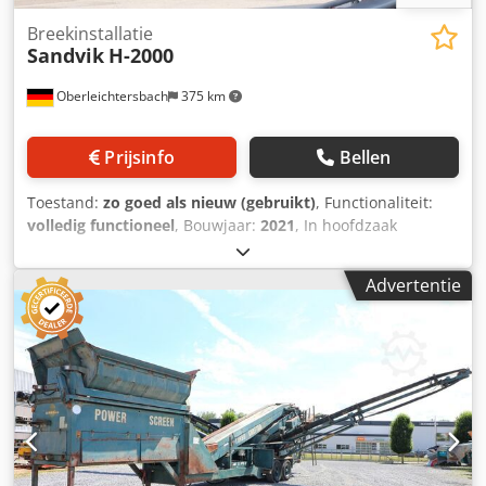
Breekinstallatie
Sandvik
H-2000
Oberleichtersbach
375 km
Prijsinfo
Bellen
Toestand:
zo goed als nieuw (gebruikt)
, Functionaliteit:
volledig functioneel
, Bouwjaar:
2021
, In hoofdzaak
bestaande uit: Voedertrechter (20 en 95 cbm), SANDVIK H-
2000 kegelbreker, dubbeldeks zeefinstallatie, verschillende
Advertentie
transportbanden en stapelbanden, stroomgenerator (300
kVA), elektrische installatie met schakelkast geïnstalleerd
in container, opslagsilo, stofverstuivingssysteem Dedpfeq
Tcmvox Al Sjck