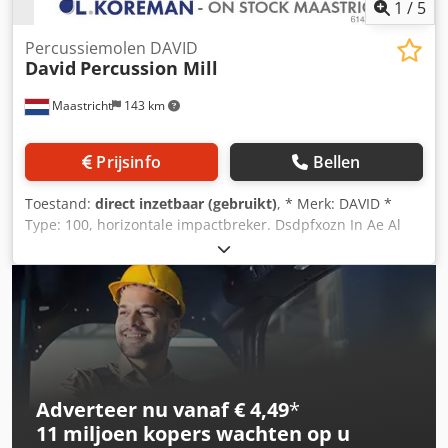
1
/
5
Percussiemolen DAVID
David
Percussion Mill
Maastricht
143 km
Prijsinfo
Bellen
Toestand:
direct inzetbaar (gebruikt)
, * Merk: DAVID *
Type: 100, horizontale impactbreker. Dsdpfxozn In Ae Al
Ssck * Aandrijving: Elektromotor, 200 kW.
Adverteer nu vanaf € 4,49
*
11 miljoen kopers
wachten op u