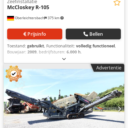
Zeefinstallatie
McCloskey
R-105
Oberleichtersbach
375 km
Prijsinfo
Bellen
Toestand:
gebruikt
, Functionaliteit:
volledig functioneel
,
Bouwjaar:
2009
, bedrijfsturen:
6.000 h
,
machine-/voertuignummer:
66642
, Grofkorrelzeefinstallatie
6 m³ toevoertrechter met een stalen bandvoedersysteem
Advertentie
CAT C4.4 (3054) met 75 kW Dubbellaags zeefkast: 3.660 x
1.370 mm Toevoercapaciteit: tot 300 t/uur
Transportgewicht: ca. 23.000 kg Dcedpsznl Hisfx Al Ssk
inclusief diverse reservezeefplaten