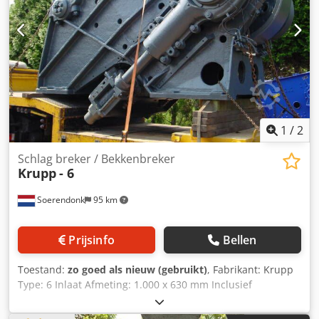
- Takraf KSB 800 x 180 mm / IBAG ES 800 x 150 mm / Tipex
750 x 150 mm / Kleemann SSTR 600 S 600 x 400 mm /
Zenith 600 x 400 mm / Parker 16" x 5" 400 x 130 mm /
Retsch BB2 - BB200 100 x 100 mm / Retsch BB1 - BB100 60
x 60 mm
1
/
2
Schlag breker / Bekkenbreker
Krupp
- 6
Soerendonk
95 km
Prijsinfo
Bellen
Toestand:
zo goed als nieuw (gebruikt)
, Fabrikant: Krupp
Type: 6 Inlaat Afmeting: 1.000 x 630 mm Inclusief
aandrijving Bekijk het PDF-Document hier onder voor meer
specifieke informatie. Breker is gestraald en gespoten.