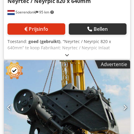
Neyrtec / Neyrpic
820 x 640mm
Soerendonk
95 km
Prijsinfo
Bellen
Toestand:
goed (gebruikt)
, “Neyrtec / Neyrpic 820 x
640mm” te koop Fabrikant: Neyrtec / Neyrpic Inlaat
Afmeting: 820 x 640mm Inclusief aandrijving Dsdehu
Hpiepfx Al Sock Breker wordt nog gestraald en gespoten.
Advertentie