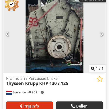
onder voor meer specifieke informatie. Breker is in goed
werkende conditie. Dcsdjg I R R Aopfx Al Ssk Breker kan
gestraald en gespoten worden.
1
/
1
Pralmolen / Percussie breker
Thyssen Krupp
KHP 130 / 125
Soerendonk
95 km
Prijsinfo
Bellen