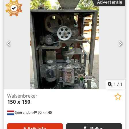
Advertentie
Dcodpfxeg Sxrve Al Sjk
1
/
1
Walsenbreker
150 x 150
Soerendonk
95 km
Prijsinfo
Bellen