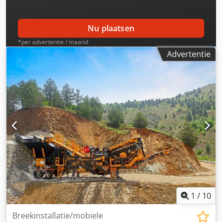
Nu plaatsen
*per advertentie / maand
Advertentie
1
/
10
Breekinstallatie/mobiele