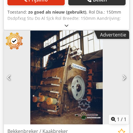
Toestand:
zo goed als nieuw (gebruikt)
, Rol Dia.: 150mm
Dsdpfxsg Stu Do Al Sjck Rol Breedte: 150mm Aandrijving:
2kW
Advertentie
1
/
1
Bekkenbreker / Kaakbreker