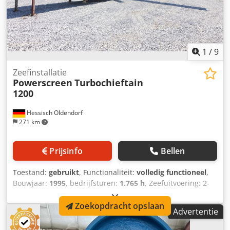
1
/
9
Zeefinstallatie
Powerscreen
Turbochieftain
1200
Hessisch Oldendorf
271 km
Prijsinfo
Bellen
Toestand:
gebruikt
, Functionaliteit:
volledig functioneel
,
Bouwjaar:
1995
, bedrijfsturen:
1.765 h
, Zeefuitvoering: 2-
deks zeefkast Dodpfx Aezh Hcrol Sock Zeefinstallatietype:
2-deks classificatiezeef Actief spijlenrooster:
Zoekopdracht opslaan
Advertentie
Toevoeroppervlak ca. 4000 x 2500 mm Toevoergte: ca. 3500
mm