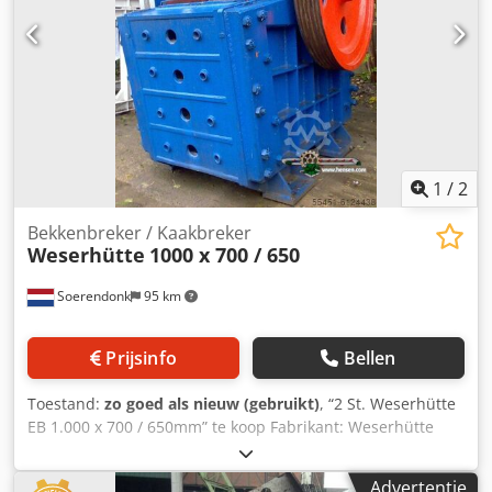
1
/
2
Bekkenbreker / Kaakbreker
Weserhütte
1000 x 700 / 650
Soerendonk
95 km
Prijsinfo
Bellen
Toestand:
zo goed als nieuw (gebruikt)
, “2 St. Weserhütte
EB 1.000 x 700 / 650mm” te koop Fabrikant: Weserhütte
Type: EB 1.000 x 700 / 650 Inlaat Afmeting: 1.000 x 700 /
650mm Inclusief aandrijving Bekijk het PDF-Document hier
Advertentie