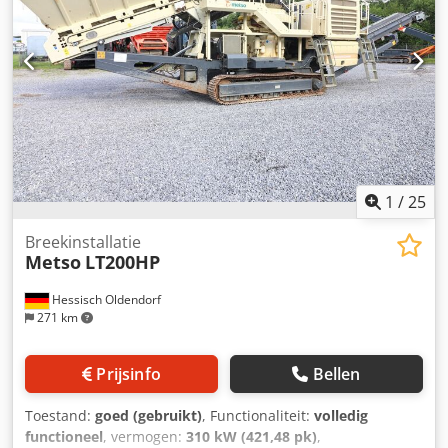
voorraadbunker: 6,0 m³ Bedrijfsgewicht: 23.000 kg
Zeefoppervlak onderste zeefdek: 3.460 x 1.370 mm
1
/
25
Breekinstallatie
Metso
LT200HP
Hessisch Oldendorf
271 km
Prijsinfo
Bellen
Toestand:
goed (gebruikt)
, Functionaliteit:
volledig
functioneel
, vermogen:
310 kW (421,48 pk)
,