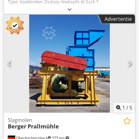
Type: kaakbreker Dsdozp Nwbspfx Al Ssck *
Toevoeropening: 800 x 550 mm * Aandrijving:
elektromotor, 55 kW
Advertentie
1
/
5
Slagmolen
Berger
Prallmühle
Oberleichtersbach
375 km