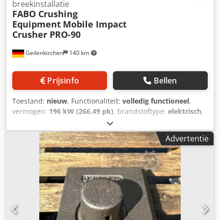
breekinstallatie
FABO Crushing
Equipment
Mobile Impact
Crusher PRO-90
Geilenkirchen
140 km
Prijsinfo
Bellen
Toestand:
nieuw
, Functionaliteit:
volledig functioneel
,
vermogen:
196 kW (266,49 pk)
, brandstoftype:
elektrisch
,
kleur:
overig
, Bouwjaar:
2026
, *Al onze producten worden
met zorg vervaardigd en geleverd met 1 jaar garantie!
Advertentie
*Installatie en operatortraining GRATIS De FABO PRO Serie
is een mobiel gesloten-circuit breekinstallatie die
bijzonder geschikt is voor kalksteen en andere
steensoorten met een zachte tot middelharde hardheid.
BELANGRIJKSTE KENMERKEN: * Gesloten-circuit breken tot
de gewenste productafmeting is bereikt * Capaciteit is
variabel, afhankelijk van het toegevoerde materiaal en de
uiteindelijke productafmetingen. * Alle apparatuur is