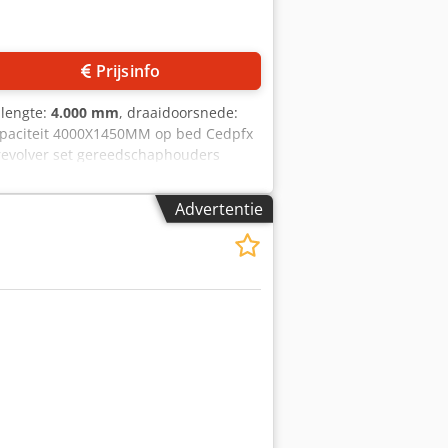
Prijsinfo
ilengte:
4.000 mm
, draaidoorsnede:
capaciteit 4000X1450MM op bed Cedpfx
evolver set gereedschaphouders
Advertentie