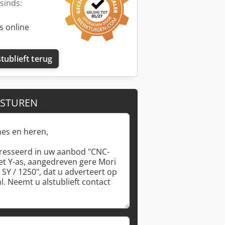
sinds:
s online
tublieft terug
 STUREN