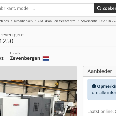
Zoeke
chines
Draaibanken
CNC draai- en freescentra
Advertentie-ID: A218-7
reven gere
 1250
Locatie
kt
Zevenbergen
Aanbieder
Opmerki
om alle info
Laatst online: