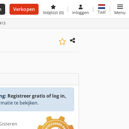
n
Verkopen
Taal
Volglijst
(0)
Inloggen
Menu
7413
ng:
Registreer gratis of log in,
rmatie te bekijken.
 Gisteren