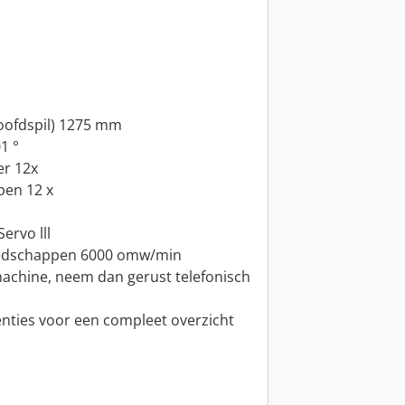
hoofdspil) 1275 mm
1 °
er 12x
pen 12 x
ervo lll
eedschappen 6000 omw/min
achine, neem dan gerust telefonisch
enties voor een compleet overzicht