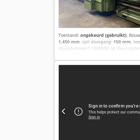
Toestand:
ongekeurd (gebruikt)
, Bou
1.450 mm
, spil doorgang:
150 mm
, to
Aboyzhrkowerf 1000MM op dwarsgeleid
gewicht 20000KG