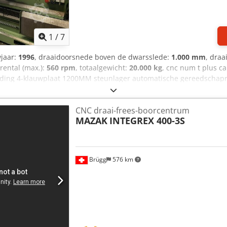
1
/
7
wjaar:
1996
, draaidoorsnede boven de dwarsslede:
1.000 mm
, draa
erental (max.):
560 rpm
, totaalgewicht:
20.000 kg
, cnc num t plus 
ing 4-klauwplaat 1200MM steunlager automatische gereedschapr
CNC draai-frees-boorcentrum
MAZAK
INTEGREX 400-3S
Brügg
576 km