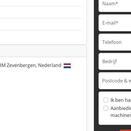
Naam*
E-mail*
Telefoon
Bedrijf
RM Zevenbergen, Nederland
Postcode & 
Ik ben h
Aanbiedi
machine