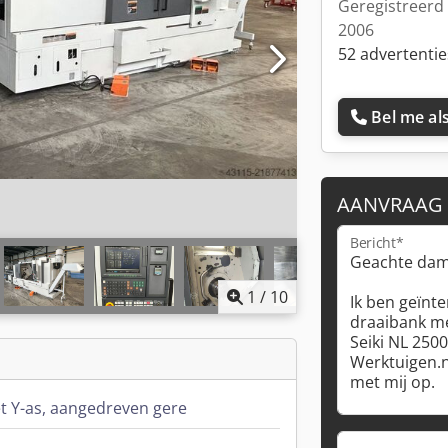
Geregistreerd 
2006
52 advertentie
Bel me als
AANVRAAG
Bericht*
1
/
10
 Y-as, aangedreven gere