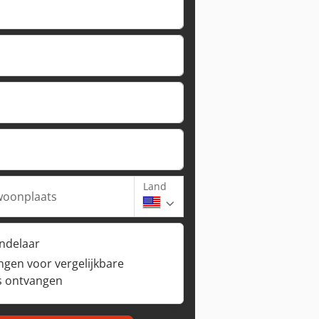
Land
woonplaats
andelaar
ngen voor vergelijkbare
s ontvangen