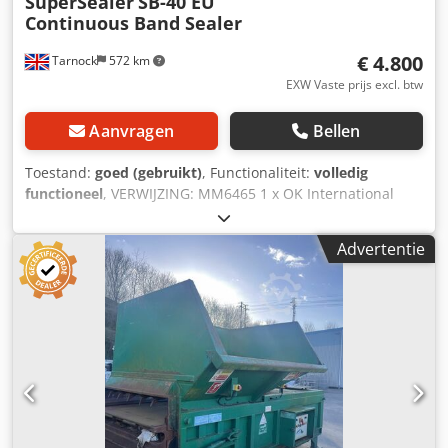
SuperSealer
SB-40 EU
Continuous Band Sealer
€ 4.800
Tarnock
572 km
EXW Vaste prijs excl. btw
Aanvragen
Bellen
Toestand:
goed (gebruikt)
, Functionaliteit:
volledig
functioneel
, VERWIJZING: MM6465 1 x OK International
Group SuperSealer, een bandsealmachine voor continue
werking, gemonteerd op een mobiel, in hoogte verstelbaar
Advertentie
onderstel. Fabrikant: OK International Group. Model: SB-40
EU. Serienummer: 218-2527-22. Snelheid: variabel, tot 21,3
m/min. Materiaal van de zak: hittebestendige materialen
tot 15 mils of 380 micron. Richting: van rechts naar links.
LET OP: Er zijn 2 machines beschikbaar voor verkoop (4.800
euro per stuk). Dcodoznux Ujpfx Am Eek