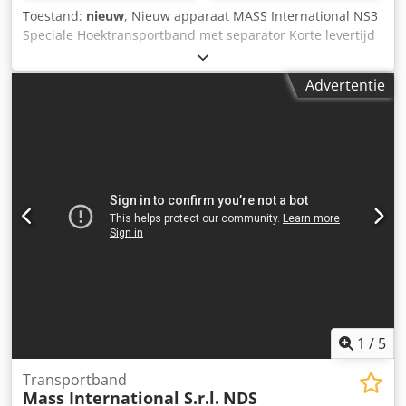
Toestand:
nieuw
, Nieuw apparaat MASS International NS3
Speciale Hoektransportband met separator Korte levertijd
mogelijk Dodpod Tidxjfx Am Ejck Voorbeeld zoals
afgebeeld: L-transportband met dubbele rollen-separator
Advertentie
Instortdeel 600 mm Stijggedeelte 1300 mm Effectieve
breedte 450 mm Buitenbreedte 505 mm (zonder motor)
Verstelbare afgiftehoogte 750 - 1050 mm Instelbare hoek in
het instortdeel en de helling PU band zwart met
meenemers Meenemerhoogte 20 mm Afstand tussen
meenemers 500 mm Bandsnelheid 3 m/min Verrijdbaar op
zwenkbare geremde wielen Zijdelingse opvangplaten in
het instortdeel Optioneel ook leverbaar als
hoektransportband met Supergrip band en separator (zie
laatste twee foto's) Dubbele rollen-separator met
afgedekte riemaandrijving Voorzien van Super Grip
Verstelbare uitvalgoot
1
/
5
Transportband
Mass International S.r.l.
NDS