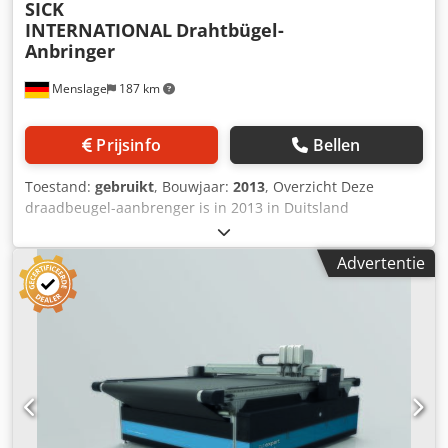
SICK
INTERNATIONAL
Drahtbügel-
Anbringer
Menslage
187 km
Prijsinfo
Bellen
Toestand:
gebruikt
, Bouwjaar:
2013
, Overzicht Deze
draadbeugel-aanbrenger is in 2013 in Duitsland
geproduceerd door SICK INTERNATIONAL. De machine is
per direct te koop omdat de productie in de fabriek in 2022
Advertentie
is stopgezet. Er worden bedieningsplatformen
meegeleverd. Technische gegevens - Capaciteit: 9.000
flessen/uur tot 12.000 flessen/uur - Formaten:
Kurksluitingen voor appelwijn- en mousserende
wijnflessen (75cl) - Afmetingen: L. 200 cm - B. 150 cm - H.
250 cm Dcodpowhk Dvsfx Am Eok Leveringsomvang -
Draadbeugel-aanbrenger - Bedieningsplatformen