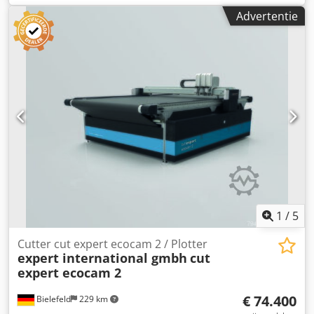
Tamponprinter IP Printing International Semi Automatic
Advertentie
Pad Printing Machine "Used for Pad Printing of PIA on son-
tubes and on shaped products" Manufacturer: IP Printing
International Belgium Model: Slider 160 GPC+P 290 GPC
Type: Platinium GPC PDP Printer Controller: Siemens
Simatic Tough Pannel Inclusief pallet met gereedschap en
extra onderdelen Dcsdsw H Naajpfx Am Esk
1
/
5
Cutter cut expert ecocam 2 / Plotter
expert international gmbh
cut
expert ecocam 2
€ 74.400
Bielefeld
229 km