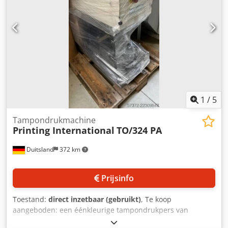
1
/
5
Tampondrukmachine
Printing International
TO/324 PA
Duitsland
372 km
Prijsinfo
Toestand:
direct inzetbaar (gebruikt)
, Te koop
aangeboden: een éénkleurige tampondrukpers van
Printing International. Clichéformaat: 100 mm/100 mm,