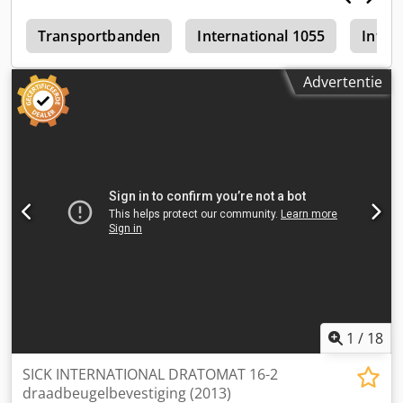
4
Transportbanden
International 1055
Inter
Advertentie
1
/
18
SICK INTERNATIONAL DRATOMAT 16-2
draadbeugelbevestiging (2013)