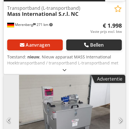
Transportband (L-transportband)
Mass International S.r.l.
NC
€ 1.998
Merenberg
271 km
Vaste prijs excl. btw
Aanvragen
Bellen
Toestand:
nieuw
, Nieuw apparaat MASS International
Hoektransportband / transportband L-transportband met
vaste hoek van 35° Op korte termijn leverbaar MASS
International Hoektransportband NC1 Transportband met
Advertentie
vaste hoek en opvangplaten in het invoergedeelte
Voorbeeld zoals afgebeeld: NC 1 Invoergedeelte 600 mm
Stijggedeelte 1300 mm Nuttige breedte 250 mm
Dcedpohm Axgefx Am Eek Buitenbreedte 305 mm (zonder
motor) Hoogte-uitvoer verstelbaar van 750 - 1050 mm Vaste
hoek tussen invoer- en stijggedeelte Hellingshoek variabel
instelbaar Dwarslat hoogte 30 mm Afstand tussen
dwarslatten 500 mm Bandsnelheid 3 m/min Mobiel op