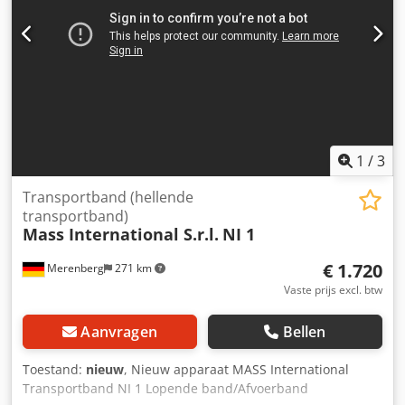
Verstelbare helling PU-band Kleur zwart L-balken
Balkafstand 500 mm Balkhoogte 30 mm Bandsnelheid 3
m/min Standaardbesturing met noodstop/stopknop
Rijdbaar op zwenkbare steunen met rem Dodpfxeiz S Hto
Am Eock Driedelige trechterplaten voor het
aanvoergedeelte De vermelde aanbiedingsprijs geldt voor
de NDZ1.
1
/
3
Transportband (hellende
transportband)
Mass International S.r.l.
NI 1
€ 1.720
Merenberg
271 km
Vaste prijs excl. btw
Aanvragen
Bellen
Toestand:
nieuw
, Nieuw apparaat MASS International
Transportband NI 1 Lopende band/Afvoerband