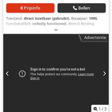
Prijsinfo
Bellen
Toestand:
direct inzetbaar (gebruikt)
, Bouwjaar:
1995
,
Functionaliteit:
volledig functioneel
, Wire-O Binding
automatische papierperforeermachine voor A4 & A5 vellen.
Maximaal velformaat 360mm x 330mm Dcsdstx Ux Rjpfx
Advertentie
Am Ejk Minimaal velformaat 138mm x 138mm
Papiervoorraad 50gsm tot 350gsm Perforeren tot 30.000 -
40.000 vellen per uur Velhefhoogte instelbaar van 0,5 mm
tot 1 mm Stroomvereisten 230v eenfase 50 Hz Andere
beschikbare stijlen: binden op rol - binden met kam -
perforeren in vijl - spiraalbinden. (POA)
1
/
3