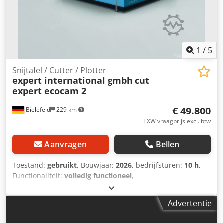
1
/
5
Snijtafel / Cutter / Plotter
expert international gmbh
cut
expert ecocam 2
€ 49.800
Bielefeld
229 km
EXW vraagprijs excl. btw
Aanvragen
Bellen
Toestand:
gebruikt
, Bouwjaar:
2026
, bedrijfsturen:
10 h
,
Functionaliteit:
volledig functioneel
,
machine-/voertuignummer:
2026-078
, werkbreedte:
1.600
mm
, werkhoogte:
100 mm
, snijbreedte (max.):
1.600 mm
,
Advertentie
aantal posities in het gereedschapsmagazijn:
2
, Gebruikte
CNC-snijplotter/-plotter. Snijoppervlak in X en Y: 1500 x