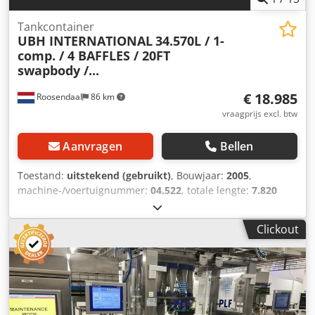
Tankcontainer
UBH INTERNATIONAL
34.570L / 1-
comp. / 4 BAFFLES / 20FT
swapbody /...
€ 18.985
Roosendaal
86 km
vraagprijs excl. btw
Aanvragen
Bellen
Toestand:
uitstekend (gebruikt)
, Bouwjaar:
2005
,
machine-/voertuignummer:
04.522
, totale lengte:
7.820
mm
, totale breedte:
2.550 mm
, totale hoogte:
2.670 mm
,
2005 UBH INTERNATIONAL 20FT SWAP BODY tankcontainer
Clickout
Dcsdozdkyaepfx Am Eek 34.570L / 1 compartiment / 4
schotten, 5 deksels UN PORTABLE T11 EMKD
stoomverwarming bodemlossing 17441 1.4401 geldig 5-
jarig + CSC keuring tot 04-2028 = Verdere informatie =
Algemene informatie Bouwjaar: juli 2005 Modeljaar: 2005
Geschikt materiaal: Chemicaliën Gewichten Leeggewicht: