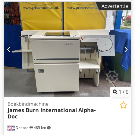
maximaal werkstukformaat: ca. 130 mm/170 mm,
Advertentie
maximaal afdrukdiameter: ca. 60 mm, maximale
tamponslag: 100 mm, maximale cyclustijd: 1200 cycli/uur.
De machine wordt aangedreven door perslucht; het
druksysteem heeft open inktbakken. Bezichtiging is
mogelijk na overleg. Dcsdezk Nb Nopfx Am Eok
1
/
6
Boekbindmachine
James Burn International
Alpha-
Doc
Deepcar
485 km