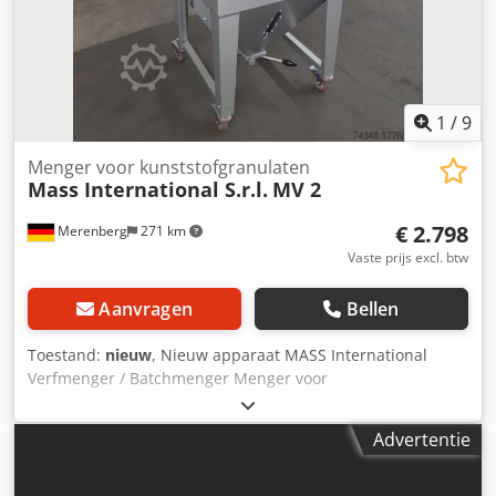
zwenkbare stopwielen Optioneel: Andere afmetingen zie
standaard leverlijst Afmetingen op klantspecificatie FDA-
conforme band Aangepaste bandsnelheid etc.
1
/
9
Menger voor kunststofgranulaten
Mass International S.r.l.
MV 2
€ 2.798
Merenberg
271 km
Vaste prijs excl. btw
Aanvragen
Bellen
Toestand:
nieuw
, Nieuw apparaat MASS International
Verfmenger / Batchmenger Menger voor
kunststofgranulaat Op korte termijn leverbaar uit voorraad
Voorbeeld: Menger MV 2 Stalen uitvoering Inhoud 200 liter
Advertentie
/ 120 kg granulaat Lengte 700 mm Breedte 700 mm Hoogte
1050 mm (inclusief bedieningspaneel 1250 mm)
Verrijdbaar op zwenkbare geremde wielen Aan beide