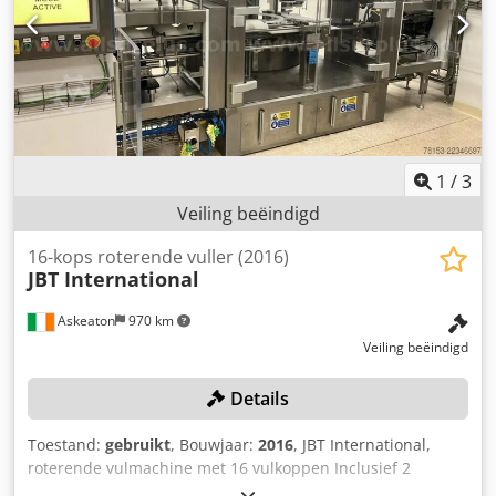
4.475 kg Laadvermogen: 31.525 kg GVW: 36.000 kg
Functioneel Inhoud laadruimte: 25.000 l Opbouw merk:
CIMC 2016, 20FT, 25.000L, L4BN, UN Portable, T11,
stoomverwarming, bodemlossing, 5Y: 10/2022 Aantal
compartimenten: 1 Staat Technische staat: zeer goed
Optische staat: goed Verdere informatie Neem contact op
met Arne Honingh voor meer informatie.
1
/
3
Veiling beëindigd
16-kops roterende vuller (2016)
JBT International
Askeaton
970 km
Veiling beëindigd
Details
Toestand:
gebruikt
, Bouwjaar:
2016
, JBT International,
roterende vulmachine met 16 vulkoppen Inclusief 2
Mettler Toledo C-serie/C3/C35 controlewegers De machine