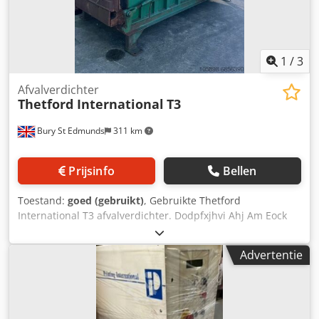
1
/
3
Afvalverdichter
Thetford International
T3
Bury St Edmunds
311 km
Prijsinfo
Bellen
Toestand:
goed (gebruikt)
, Gebruikte Thetford
International T3 afvalverdichter. Dodpfxjhvi Ahj Am Eock
Advertentie