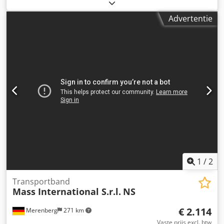
Hoekverstelbaar transportband met trechter in het
invoergedeelte Op korte termijn leverbaar Voorbeeld: NI 1
Advertentie
Lengte: 1500 mm Nuttige breedte: 250 mm Buitenbreedte:
305 mm (zonder motor) Hoogte verstelbaar, afgiftehoogte
600 - 1000 mm Variabel instelbare helling Dwarslat hoogte:
30 mm Afstand tussen dwarslatten: 500 mm Bandsnelheid:
3 m/min Dcsdpeh Nyp Uofx Am Ejk Mobiel op zwenkbare
geremde rollen Optioneel: Andere afmetingen zie
standaard leverlijst Afmetingen op klantwens FDA-
conforme band Aangepaste bandsnelheid etc.
1
/
2
Transportband
Mass International S.r.l.
NS
€ 2.114
Merenberg
271 km
Vaste prijs excl. btw