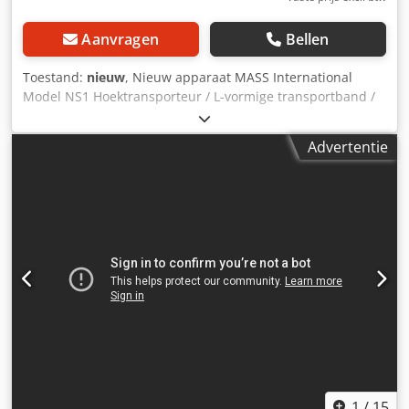
Aanvragen
Bellen
Toestand:
nieuw
, Nieuw apparaat MASS International
Model NS1 Hoektransporteur / L-vormige transportband /
Lopende band Direct leverbaar Verstelbare
hoektransporteur NS1 met opvangplaten in het
Advertentie
invoergedeelte Voorbeeld zoals afgebeeld: Invoergedeelte
600 mm Stijggedeelte 1300 mm Werkbreedte 250 mm
Buitenbreedte 305 mm (zonder motor) Hoogte-instelbare
afgiftehoogte 750 – 1050 mm Instelbare hoek tussen
invoer- en stijggedeelte Variabel instelbare helling
Meeneemhoogte 30 mm Meeneemafstand 500 mm
Bandsnelheid 3 m/min Verrijdbaar op zwenkbare
remwielen Drie-delige trechterplaten voor het
invoergedeelte De genoemde aanbiedingsprijs geldt voor
de NS1. Dedpfx Amsuip Ile Eock Andere hoektransporteurs
in verschillende afmetingen bestelbaar, zie lijst op
afbeelding 2. Afmetingen naar klantwens zijn geen
probleem.
1
/
15