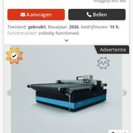
vraagprijs excl. btw
Aanvragen
Bellen
Toestand:
gebruikt
, Bouwjaar:
2026
, bedrijfsturen:
15 h
,
Functionaliteit:
volledig functioneel
,
machine-/voertuignummer:
204065
, totale breedte:
2.900
mm
, totale hoogte:
3.300 mm
, Gebruikte machine CNC-
Advertentie
cutter/plotter Snijvlak in X en Y: 2.500 x 2.100 mm
Multifunctioneel CAM-snijsysteem met CNC-mes-
technologie voor 2D-snijden van leer, textiel, technische
stoffen, schuim en andere vlakke, semi-flexibele of stijve,
niet-metalen materialen. Uitrusting van de gebruikte
machine: • 1 snijbrug en 1 multifunctionele
gereedschapskop De machine wordt geleverd met een
aangedreven rondmes, een elektrisch oscillerend mes en
een freeskop (inclusief afzuiginstallatie) • Multifunctionele
gereedschapskop voor het opnemen van maximaal 3
verwisselbare gereedschappen • Krachtige
vacuümventilator voor het fixeren van het materiaal •
Standaard uitgerust met een grijs transportbandtafel
(conveyor). Optioneel is een groenblauwe