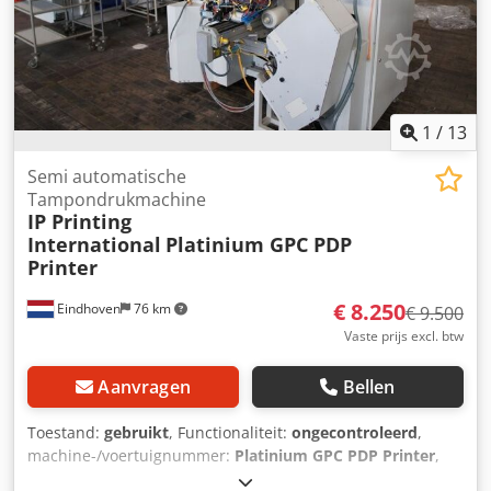
1
/
13
Semi automatische
Tampondrukmachine
IP Printing
International
Platinium GPC PDP
Printer
€ 8.250
Eindhoven
76 km
€ 9.500
Vaste prijs excl. btw
Aanvragen
Bellen
Toestand:
gebruikt
, Functionaliteit:
ongecontroleerd
,
machine-/voertuignummer:
Platinium GPC PDP Printer
,
Gebruikte IP Semi Automatische Tampondrukinstallatie /