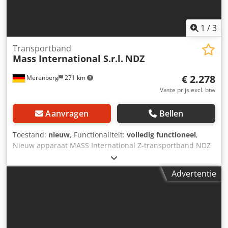
1
/
3
Transportband
Mass International S.r.l.
NDZ
€ 2.278
Merenberg
271 km
Vaste prijs excl. btw
Aanvragen
Bellen
Toestand:
nieuw
, Functionaliteit:
volledig functioneel
,
Nieuw apparaat MASS International Z-transportband NDZ
Hoektransportband / lopende band Korte levertijden
mogelijk Voorbeeld zoals afgebeeld: Hoogteverstelbaar
Advertentie
hoektransportband met verstelbare hoeken NDZ 1
Aanvoertraject 600 mm Stijgtraject 1300 mm Uitvoertraject
500 mm Effectieve breedte 250 mm Buitenbreedte 305 mm
(zonder motor) Hoogte-uitvoer verstelbaar van 700 - 1000
mm Verstelbare hoeken voor aanvoer- en uitvoergedeelte