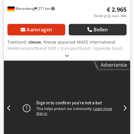
€ 2.965
Merenberg
271 km
Vaste prijs excl. btw
Aanvragen
Bellen
Toestand:
nieuw
, Nieuw apparaat MASS International
Hoektransportband NDS L transportband / lopende band
Dcodpfx Aor A D S Esm Ejk Snel leverbaar
Hoektransportband met instelbare hoeken Inclusief
Advertentie
paddelscheider en opvangplaten in het invoergedeelte
Voorbeeld zoals afgebeeld: Invoergedeelte 600 mm
Stijggedeelte 1300 mm Uitvoergedeelte 800 mm Nuttige
breedte 350 mm Buitenbreedte 405 mm (zonder motor)
Hoogteverstelling van de uitvoerhoogte 700 - 1000 mm
Verstelbare hoeken voor invoergedeelte en uitvoergedeelte
Instelbare helling PU band Super Grip Bandsnelheid 3
m/min Verrijdbaar op zwenkbare stopwielen Zij-
opvangplaten in het invoergedeelte Paddelscheider
afzonderlijk bestuurbaar en in hoogte verstelbaar