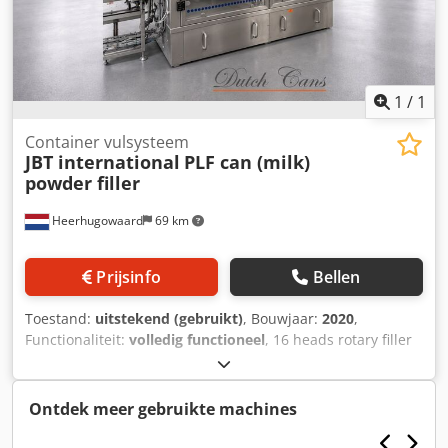
1
/
1
Container vulsysteem
JBT international
PLF can (milk)
powder filler
Heerhugowaard
69 km
Prijsinfo
Bellen
Toestand:
uitstekend (gebruikt)
, Bouwjaar:
2020
,
Functionaliteit:
volledig functioneel
, 16 heads rotary filler
with 2 checkweighers year: 2020 Dodpfx Amezlhy Hs Esck
Ontdek meer gebruikte machines