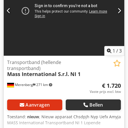
aanvoer- en uitvoergedeelte Verstelbare helling PU-band
Kleur zwart L-balken Balkafstand 500 mm Balkhoogte 30
mm Bandsnelheid 3 m/min Standaardbesturing met
noodstop/stopknop Rijdbaar op zwenkbare steunen met
rem Driedelige trechterplaten voor het aanvoergedeelte De
vermelde aanbiedingsprijs geldt voor de NDZ1.
1
/
3
Transportband (hellende
transportband)
Mass International S.r.l.
NI 1
€ 1.720
Merenberg
271 km
Vaste prijs excl. btw
Aanvragen
Bellen
Toestand:
nieuw
, Nieuw apparaat Chsdpjh Nyp Uefx Amyja
MASS International Transportband NI 1 Lopende