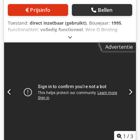
Prijsinfo
Bellen
Toestand:
direct inzetbaar (gebruikt)
, Bouwjaar:
1995
,
Functionaliteit:
volledig functioneel
, Wire-O Binding
automatische papierperforeermachine voor A4 & A5 vellen.
Maximaal velformaat 360mm x 330mm Minimaal
Advertentie
velformaat 138mm x 138mm Papiervoorraad 50gsm tot
350gsm Perforeren tot 30.000 - 40.000 vellen per uur
Velhefhoogte instelbaar van 0,5 mm tot 1 mm Chedpotx Ux
Rofx Amyea Stroomvereisten 230v eenfase 50 Hz Andere
beschikbare stijlen: binden op rol - binden met kam -
perforeren in vijl - spiraalbinden. (POA)
1
/
3