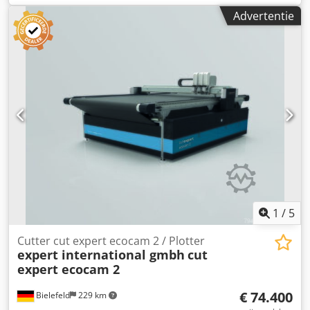
Tamponprinter IP Printing International Semi Automatic
Advertentie
Pad Printing Machine "Used for Pad Printing of PIA on son-
tubes and on shaped products" Manufacturer: IP Printing
International Belgium Model: Slider 160 GPC+P 290 GPC
Type: Platinium GPC PDP Printer Controller: Siemens
Simatic Tough Pannel Inclusief pallet met gereedschap en
extra onderdelen Csdpfx Aew H Naaemyjha
1
/
5
Cutter cut expert ecocam 2 / Plotter
expert international gmbh
cut
expert ecocam 2
€ 74.400
Bielefeld
229 km