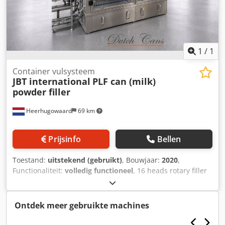
1
/
1
Container vulsysteem
JBT international
PLF can (milk)
powder filler
Heerhugowaard
69 km
Prijsinfo
Bellen
Toestand:
uitstekend (gebruikt)
, Bouwjaar:
2020
,
Functionaliteit:
volledig functioneel
, 16 heads rotary filler
Cedpfszlhy Hsx Amyoha with 2 checkweighers year: 2020
Ontdek meer gebruikte machines