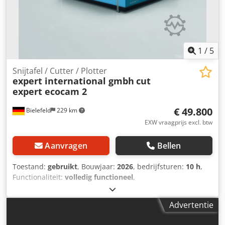
1
/
5
Snijtafel / Cutter / Plotter
expert international gmbh
cut
expert ecocam 2
€ 49.800
Bielefeld
229 km
EXW vraagprijs excl. btw
Aanvragen
Bellen
Toestand:
gebruikt
, Bouwjaar:
2026
, bedrijfsturen:
10 h
,
Functionaliteit:
volledig functioneel
,
machine-/voertuignummer:
2026-078
, werkbreedte:
1.600
mm
, werkhoogte:
100 mm
, snijbreedte (max.):
1.600 mm
,
Advertentie
aantal posities in het gereedschapsmagazijn:
2
, Gebruikte
CNC-snijplotter/-plotter. Snijoppervlak in X en Y: 1500 x