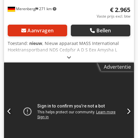
€ 2.965
Merenberg
271 km
Vaste prijs excl. btw
Aanvragen
Bellen
Toestand:
nieuw
, Nieuw apparaat MASS International
Hoektransportband NDS Cedpfsr A D S Eex Amysha L
transportband / lopende band Snel leverbaar
Hoektransportband met instelbare hoeken Inclusief
Advertentie
paddelscheider en opvangplaten in het invoergedeelte
Voorbeeld zoals afgebeeld: Invoergedeelte 600 mm
Stijggedeelte 1300 mm Uitvoergedeelte 800 mm Nuttige
breedte 350 mm Buitenbreedte 405 mm (zonder motor)
Hoogteverstelling van de uitvoerhoogte 700 - 1000 mm
Verstelbare hoeken voor invoergedeelte en uitvoergedeelte
Instelbare helling PU band Super Grip Bandsnelheid 3
m/min Verrijdbaar op zwenkbare stopwielen Zij-
opvangplaten in het invoergedeelte Paddelscheider
afzonderlijk bestuurbaar en in hoogte verstelbaar