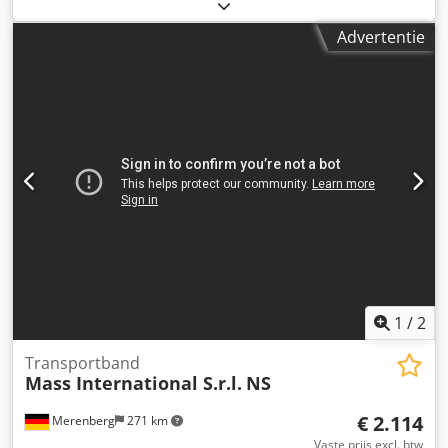
band/Afvoerband Hoekverstelbaar transportband met
trechter in het invoergedeelte Op korte termijn leverbaar
Advertentie
Voorbeeld: NI 1 Lengte: 1500 mm Nuttige breedte: 250 mm
Buitenbreedte: 305 mm (zonder motor) Hoogte verstelbaar,
afgiftehoogte 600 - 1000 mm Variabel instelbare helling
Dwarslat hoogte: 30 mm Afstand tussen dwarslatten: 500
mm Bandsnelheid: 3 m/min Mobiel op zwenkbare
geremde rollen Optioneel: Andere afmetingen zie
standaard leverlijst Afmetingen op klantwens FDA-
conforme band Aangepaste bandsnelheid etc.
1
/
2
Transportband
Mass International S.r.l.
NS
€ 2.114
Merenberg
271 km
Vaste prijs excl. btw