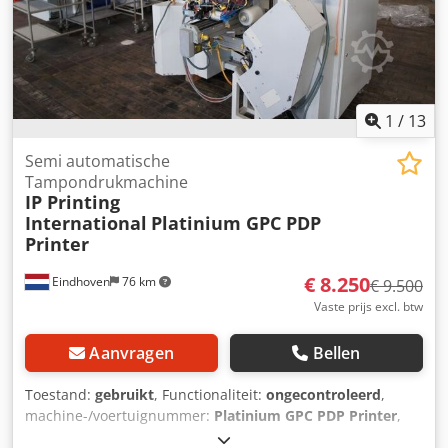
1
/
13
Semi automatische
Tampondrukmachine
IP Printing
International
Platinium GPC PDP
Printer
€ 8.250
Eindhoven
76 km
€ 9.500
Vaste prijs excl. btw
Aanvragen
Bellen
Toestand:
gebruikt
, Functionaliteit:
ongecontroleerd
,
machine-/voertuignummer:
Platinium GPC PDP Printer
,
Gebruikte IP Semi Automatische Tampondrukinstallatie /