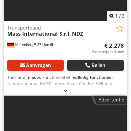
1
/
3
Transportband
Mass International S.r.l.
NDZ
€ 2.278
Merenberg
271 km
Vaste prijs excl. btw
Aanvragen
Bellen
Toestand:
nieuw
, Functionaliteit:
volledig functioneel
,
Nieuw apparaat MASS International Chedsiz S Htepfx
Amyja Z-transportband NDZ Hoektransportband / lopende
band Korte levertijden mogelijk Voorbeeld zoals afgebeeld:
Advertentie
Hoogteverstelbaar hoektransportband met verstelbare
hoeken NDZ 1 Aanvoertraject 600 mm Stijgtraject 1300 mm
Uitvoertraject 500 mm Effectieve breedte 250 mm
Buitenbreedte 305 mm (zonder motor) Hoogte-uitvoer
verstelbaar van 700 - 1000 mm Verstelbare hoeken voor