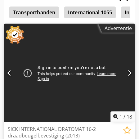
4
Transportbanden
International 1055
Inter
Advertentie
1
/
18
SICK INTERNATIONAL DRATOMAT 16-2
draadbeugelbevestiging (2013)