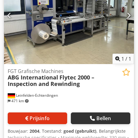
1
/
1
FGT Grafische Machines
ABG International
Flytec 2000 –
Inspection and Rewinding
Leinfelden-Echterdingen
471 km
Prijsinfo
Bellen
Bouwjaar:
2004
, Toestand:
goed (gebruikt)
, Belangrijkste
technische specificaties • Maximale webbreedte: 330 mm •