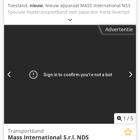
Toestand:
nieuw
, Nieuw apparaat MASS International NS3
Speciale Hoektransportband met separator Korte levertijd
mogelijk Voorbeeld zoals afgebeeld: L-transportband met
dubbele rollen-separator Instortdeel 600 mm Stijggedeelte
Advertentie
1300 mm Effectieve breedte 450 mm Buitenbreedte 505
mm (zonder motor) Verstelbare afgiftehoogte 750 - 1050
mm Instelbare hoek in het instortdeel en de helling PU
band zwart met meenemers Meenemerhoogte 20 mm
Afstand tussen meenemers 500 mm Bandsnelheid 3
m/min Codpfx Asd Tidxomyoha Verrijdbaar op zwenkbare
geremde wielen Zijdelingse opvangplaten in het
instortdeel Optioneel ook leverbaar als hoektransportband
met Supergrip band en separator (zie laatste twee foto's)
Dubbele rollen-separator met afgedekte riemaandrijving
Voorzien van Super Grip Verstelbare uitvalgoot
1
/
5
Transportband
Mass International S.r.l.
NDS