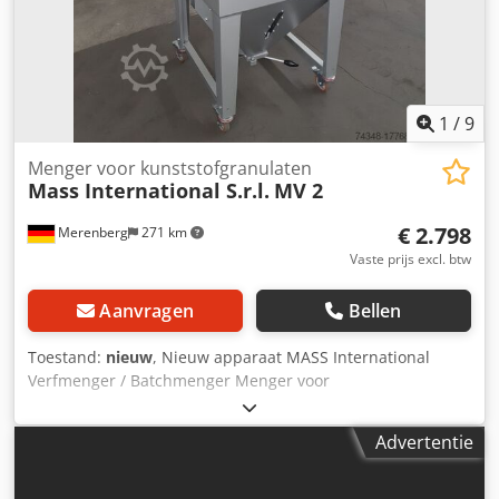
op zwenkbare stopwielen Optioneel: Andere afmetingen
zie standaard leverlijst Afmetingen op klantspecificatie
FDA-conforme band Aangepaste bandsnelheid etc.
1
/
9
Menger voor kunststofgranulaten
Mass International S.r.l.
MV 2
€ 2.798
Merenberg
271 km
Vaste prijs excl. btw
Aanvragen
Bellen
Toestand:
nieuw
, Nieuw apparaat MASS International
Verfmenger / Batchmenger Menger voor
kunststofgranulaat Op korte termijn leverbaar uit voorraad
Voorbeeld: Menger MV 2 Stalen uitvoering Inhoud 200 liter
Advertentie
/ 120 kg granulaat Lengte 700 mm Breedte 700 mm Hoogte
1050 mm (inclusief bedieningspaneel 1250 mm)
Verrijdbaar op zwenkbare geremde wielen Aan beide