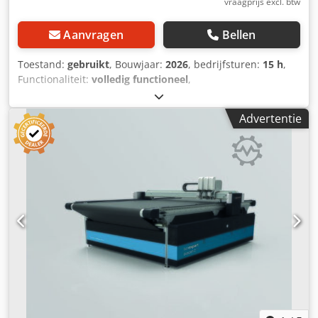
vraagprijs excl. btw
Aanvragen
Bellen
Toestand:
gebruikt
, Bouwjaar:
2026
, bedrijfsturen:
15 h
,
Functionaliteit:
volledig functioneel
,
machine-/voertuignummer:
204065
, totale breedte:
2.900
mm
, totale hoogte:
3.300 mm
, Gebruikte machine CNC-
Advertentie
cutter/plotter Snijvlak in X en Y: 2.500 x 2.100 mm
Multifunctioneel CAM-snijsysteem met CNC-mes-
technologie voor 2D-snijden van leer, textiel, technische
stoffen, schuim en andere vlakke, semi-flexibele of stijve,
niet-metalen materialen. Uitrusting van de gebruikte
machine: • 1 snijbrug en 1 multifunctionele
gereedschapskop De machine wordt geleverd met een
aangedreven rondmes, een elektrisch oscillerend mes en
een freeskop (inclusief afzuiginstallatie) • Multifunctionele
gereedschapskop voor het opnemen van maximaal 3
verwisselbare gereedschappen • Krachtige
vacuümventilator voor het fixeren van het materiaal •
Standaard uitgerust met een grijs transportbandtafel
(conveyor). Optioneel is een groenblauwe