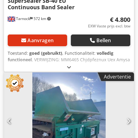
SuperSealer
SB-40 EU
Continuous Band Sealer
€ 4.800
Tarnock
572 km
EXW Vaste prijs excl. btw
Aanvragen
Bellen
Toestand:
goed (gebruikt)
, Functionaliteit:
volledig
functioneel
, VERWIJZING: MM6465 Chjdpfeznux Uex Amysa
1 x OK International Group SuperSealer, een
bandsealmachine voor continue werking, gemonteerd op
Advertentie
een mobiel, in hoogte verstelbaar onderstel. Fabrikant: OK
International Group. Model: SB-40 EU. Serienummer: 218-
2527-22. Snelheid: variabel, tot 21,3 m/min. Materiaal van
de zak: hittebestendige materialen tot 15 mils of 380
micron. Richting: van rechts naar links. LET OP: Er zijn 2
machines beschikbaar voor verkoop (4.800 euro per stuk).