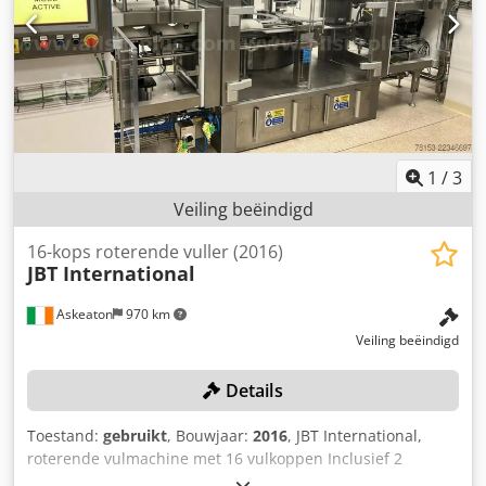
Laadvermogen: 31.525 kg GVW: 36.000 kg Functioneel
Inhoud laadruimte: 25.000 l Opbouw merk: CIMC 2016,
20FT, 25.000L, L4BN, UN Portable, T11, stoomverwarming,
bodemlossing, 5Y: 10/2022 Aantal compartimenten: 1 Staat
Technische staat: zeer goed Optische staat: goed Verdere
informatie Neem contact op met Arne Honingh voor meer
informatie.
1
/
3
Veiling beëindigd
16-kops roterende vuller (2016)
JBT International
Askeaton
970 km
Veiling beëindigd
Details
Toestand:
gebruikt
, Bouwjaar:
2016
, JBT International,
roterende vulmachine met 16 vulkoppen Inclusief 2
Mettler Toledo C-serie/C3/C35 controlewegers Codozl T