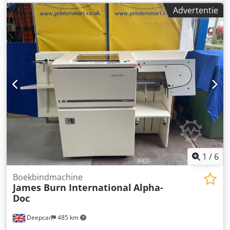
maximaal werkstukformaat: ca. 130 mm/170 mm,
Advertentie
maximaal afdrukdiameter: ca. 60 mm, maximale
tamponslag: 100 mm, maximale cyclustijd: 1200 cycli/uur.
De machine wordt aangedreven door perslucht; het
druksysteem heeft open inktbakken. Bezichtiging is
mogelijk na overleg. Cedpfszk Nb Njx Amyeha
1
/
6
Boekbindmachine
James Burn International
Alpha-
Doc
Deepcar
485 km