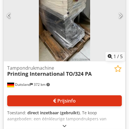
1
/
5
Tampondrukmachine
Printing International
TO/324 PA
Duitsland
372 km
Prijsinfo
Toestand:
direct inzetbaar (gebruikt)
, Te koop
aangeboden: een éénkleurige tampondrukpers van
Printing International. Clichéformaat: 100 mm/100 mm,