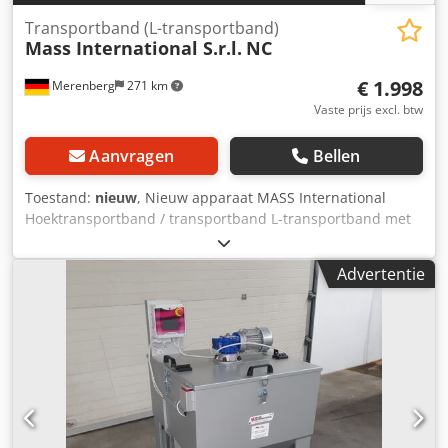
Transportband (L-transportband)
Mass International S.r.l.
NC
€ 1.998
Merenberg
271 km
Vaste prijs excl. btw
Aanvragen
Bellen
Toestand:
nieuw
, Nieuw apparaat MASS International
Hoektransportband / transportband L-transportband met
vaste hoek van 35° Op korte termijn leverbaar MASS
International Hoektransportband NC1 Transportband met
Advertentie
vaste hoek en opvangplaten in het invoergedeelte
Voorbeeld zoals afgebeeld: NC 1 Invoergedeelte 600 mm
Stijggedeelte 1300 mm Nuttige breedte 250 mm
Buitenbreedte 305 mm (zonder motor) Hoogte-uitvoer
verstelbaar van 750 - 1050 mm Vaste hoek tussen invoer-
en stijggedeelte Hellingshoek variabel instelbaar
Codpfohm Axgsx Amyeha Dwarslat hoogte 30 mm Afstand
tussen dwarslatten 500 mm Bandsnelheid 3 m/min Mobiel