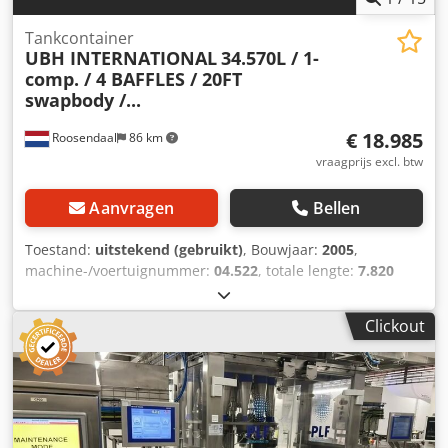
Tankcontainer
UBH INTERNATIONAL
34.570L / 1-
comp. / 4 BAFFLES / 20FT
swapbody /...
€ 18.985
Roosendaal
86 km
vraagprijs excl. btw
Aanvragen
Bellen
Toestand:
uitstekend (gebruikt)
, Bouwjaar:
2005
,
machine-/voertuignummer:
04.522
, totale lengte:
7.820
mm
, totale breedte:
2.550 mm
, totale hoogte:
2.670 mm
,
2005 UBH INTERNATIONAL 20FT SWAP BODY tankcontainer
Clickout
34.570L / 1 compartiment / 4 schotten, 5 deksels UN
PORTABLE T11 EMKD stoomverwarming bodemlossing
17441 1.4401 geldig 5-jarig + CSC keuring tot 04-2028
Cedpfx Aozdkyaomyeha = Verdere informatie = Algemene
informatie Bouwjaar: juli 2005 Modeljaar: 2005 Geschikt
materiaal: Chemicaliën Gewichten Leeggewicht: 4.475 kg