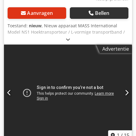
Aanvragen
Bellen
Toestand:
nieuw
, Nieuw apparaat MASS International
Model NS1 Hoektransporteur / L-vormige transportband /
Lopende band Direct leverbaar Verstelbare
hoektransporteur NS1 met opvangplaten in het
Advertentie
invoergedeelte Voorbeeld zoals afgebeeld: Invoergedeelte
600 mm Stijggedeelte 1300 mm Werkbreedte 250 mm
Buitenbreedte 305 mm (zonder motor) Hoogte-instelbare
afgiftehoogte 750 – 1050 mm Instelbare hoek tussen
invoer- en stijggedeelte Variabel instelbare helling
Meeneemhoogte 30 mm Meeneemafstand 500 mm
Bandsnelheid 3 m/min Verrijdbaar op zwenkbare
remwielen Drie-delige trechterplaten voor het
invoergedeelte De genoemde aanbiedingsprijs geldt voor
de NS1. Csdsuip Iljpfx Amyeha Andere hoektransporteurs
in verschillende afmetingen bestelbaar, zie lijst op
afbeelding 2. Afmetingen naar klantwens zijn geen
probleem.
1
/
15