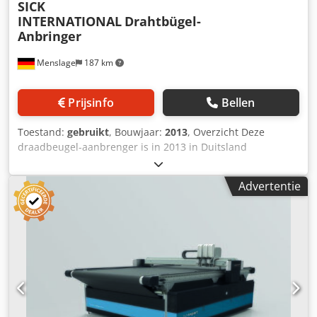
SICK
INTERNATIONAL
Drahtbügel-
Anbringer
Menslage
187 km
Prijsinfo
Bellen
Toestand:
gebruikt
, Bouwjaar:
2013
, Overzicht Deze
draadbeugel-aanbrenger is in 2013 in Duitsland
geproduceerd door SICK INTERNATIONAL. De machine is
per direct te koop omdat de productie in de fabriek in 2022
Advertentie
is stopgezet. Er worden bedieningsplatformen
meegeleverd. Technische gegevens - Capaciteit: 9.000
flessen/uur tot 12.000 flessen/uur - Formaten:
Kurksluitingen voor appelwijn- en mousserende
wijnflessen (75cl) - Afmetingen: L. 200 cm - B. 150 cm - H.
250 cm Leveringsomvang - Draadbeugel-aanbrenger
Chodpfxewhk Dvs Amyea - Bedieningsplatformen