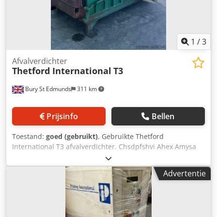
1
/
3
Afvalverdichter
Thetford International
T3
Bury St Edmunds
311 km
Prijsinfo
Bellen
Toestand:
goed (gebruikt)
, Gebruikte Thetford
International T3 afvalverdichter. Chsdpfshvi Ahex Amysa
Advertentie