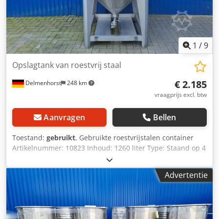
1
/
9
Opslagtank van roestvrij staal
€ 2.185
Delmenhorst
248 km
vraagprijs excl. btw
Aanvragen
Bellen
Toestand:
gebruikt
, Gebruikte roestvrijstalen container
Artikelnummer: 10823 Inhoud: 1260 liter Type: Staand op 4
poten Materiaal (bevochtigde delen: 1.4301 / AISI 304
Uitvoering: Enkelwandig Bedrijfsdruk volgens typeplaatje:
Advertentie
ATM Maximaal. bedrijfstemperatuur: +0 / +20 °C
Afmetingen container: Binnendiameter: 1190 mm
Buitendiameter: 1210 mm Cilindrische hoogte: 920 mm
Totale breedte: 1370 mm Totale lengte: 1370 mm Totale