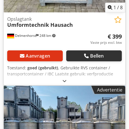
1
/
8
Opslagtank
Umformtechnik Hausach
€ 399
Delmenhorst
248 km
Vaste prijs excl. btw
Aanvragen
Bellen
Toestand:
goed (gebruikt)
, Gebruikte RVS container /
transportcontainer / IBC Laatste gebruik: verfproductie
Artikelnummer: 10861 Inhoud: 445 liter Type: Staand in
gegalvaniseerd stapelframe Materiaal (mediacontact):
Advertentie
1.4301 / AISI304 mangat 400mm Ontwerp: Enkelwandig
Bedrijfsdruk volgens typeplaatje: 0,10 bar Djdpfxev Au Upo
Afqjck Afmetingen container: Totale breedte: 83mm Totale
lengte: 1030mm Totale hoogte: 1160mm Materialen:
Binnenkant: 1.4301 / AISI 304 Buitendelen: Gegalvaniseerd
staal Faciliteiten: Typeplaatje: ja Diameter uitlaat: 50mm
Uitlaatklep: klep Afstand afvoer tot vloer: 220mm