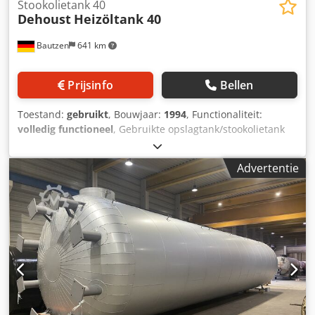
Stookolietank 40
Dehoust
Heizöltank 40
Bautzen
641 km
Prijsinfo
Bellen
Toestand:
gebruikt
, Bouwjaar:
1994
, Functionaliteit:
volledig functioneel
, Gebruikte opslagtank/stookolietank
staand model Opslagcapaciteit 40.000 liter volgens DIN
6616 D, dubbelwandig Dsdpezq U U Uofx Afqsck gereinigd
Advertentie
en buiten gebruik gesteld