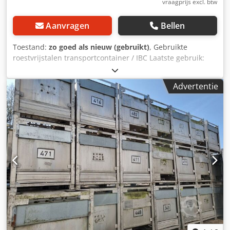
vraagprijs excl. btw
Aanvragen
Bellen
Toestand:
zo goed als nieuw (gebruikt)
, Gebruikte
roestvrijstalen transportcontainer / IBC Laatste gebruik:
Voedsel Artikelnummer: 10722 Volume: 750L Type: Staand
in roestvrij stalen rek Materiaal: 1.4404 / AISI316L Ontwerp:
Advertentie
Enkelwandig Koepeldeksel Ø 400mm Dcsdpfx Aoinig
Aofqsk Leeggewicht: 196 Kg Werkdruk volgens typeplaatje:
ATM Afmetingen van de tank: Totale hoogte: 1545mm
Totale breedte: 1000mm Totale lengte: 1200mm Afstand
afvoer tot vloer: 450mm Materialen: Binnenkant: 1.4404 /
AISI 316 Buitenkant: 1.4404 / AISI 316 Faciliteiten:
Naamplaatje: Ja Diameter uitlaat: 250mm Afsluiter:
Schijfkraan