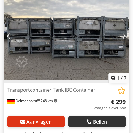
Rc Ersx Afqock Materiaal (natte delen): 1.4301 / AISI304
Mangat 400mm Uitvoering: Enkelwandig Werkdruk volgens
typeplaatje: 0,33 bar Leeggewicht: 222kg Afmetingen tank:
Totale breedte: 1100mm Totale lengte: 1200mm Totale
hoogte: 1670mm Materialen: Interieur: 1.4301 / AISI 304
Externe delen: Gegalvaniseerd staal Uitrusting:
Typeplaatje: Ja Uitloop diameter: 50mm Afstand afvoer tot
vloer: 230mm
1
/
7
Transportcontainer Tank IBC Container
€ 299
Delmenhorst
248 km
vraagprijs excl. btw
Aanvragen
Bellen