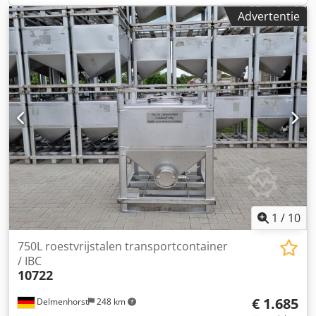
containervoeten ⦁ 1 afvoer 2'' zijdelings naar de mantel
Advertentie
geleid met kogelkraan ⦁ 1 ontluchting Ø33,7 x 3,6 mm,
buiten de isolatie aan de zijkant van de tank naar beneden
met kogelkraan ⦁ 1 aansluiting DN 125, buiten eindigend in
flens, binnen in het midden van de tank met 90° bocht ⦁ 1
aansluiting DN 125, eindigend in een flens aan de
buitenkant, omhoog geleid in de tank en eindigend in het
midden van de tank via 2x 90° bochten De isolatie van de
(nieuwe) container leveren wij op aanvraag in elke
gewenste dikte. Als u interesse heeft, neem dan contact
met ons op!
1
/
10
750L roestvrijstalen transportcontainer
/ IBC
10722
€ 1.685
Delmenhorst
248 km