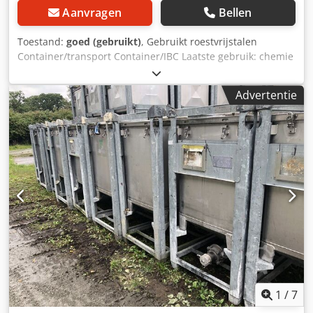
Aanvragen
Bellen
Toestand:
goed (gebruikt)
, Gebruikt roestvrijstalen
Container/transport Container/IBC Laatste gebruik: chemie
Artikelnummer: 10315 Tank gereinigd! Volume: 500 liter
Type: staande in gegalvaniseerd stapel rack Materiaal
Advertentie
(Media-Touched): 1, 4301/AISI304 Uitvoering: One-wailed
Bodem: gewelfd Usehigh: gewelfd Operating print volgens
typeplaatje: + 0,2 bar Afmetingen containers: Totale
breedte: 1200mm Totale lengte: 1000mm Totale hoogte:
1000mm Materialen: Binnen: 4301/AISI 304 Exterieur
onderdelen: gegalvaniseerd staal Voorzieningen:
Dcjdpfxed I S Ule Afqek Type plaatje: Ja Diameter uitloop:
50mm Uitloop type: DN50 Crash Valve: Ja
1
/
7