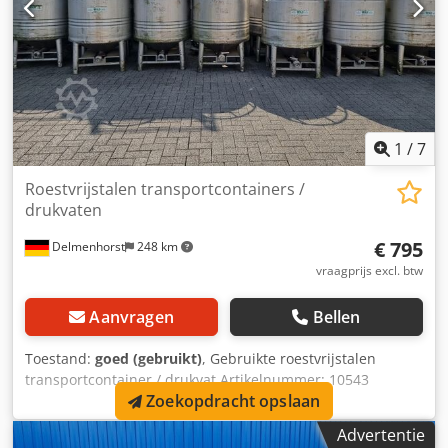
leeggewicht: 138 kg
1
/
7
Roestvrijstalen transportcontainers /
drukvaten
€ 795
Delmenhorst
248 km
vraagprijs excl. btw
Aanvragen
Bellen
Toestand:
goed (gebruikt)
, Gebruikte roestvrijstalen
transportcontainer / drukvat Artikelnummer: 10543
Zoekopdracht opslaan
Hoeveelheid: 13 Laatste gebruik: Voedsel Inhoud: 950 liter
Type: Rechtop op vier poten met vorkheftruck tunnel
Advertentie
Materiaal (bevochtigde onderdelen): 1.4301 / AISI304