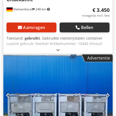
€ 3.450
Delmenhorst
248 km
vraagprijs excl. btw
Aanvragen
Bellen
Toestand:
gebruikt
, Gebruikte roestvrijstalen container
Laatste gebruik: Voedsel Artikelnummer: 10446 Inhoud:
5000 liter Type: Staand op 3 voeten Materiaal
(mediacontact): roestvrij staal 1.4301 Ontwerp:
Advertentie
Enkelwandig Basis: Gebogen Bovengrond: Gebogen
Bedrijfsdruk volgens typeplaatje: ATM Afmetingen
container: Buitendiameter: 1440mm Cilindrische hoogte:
2980mm Dedsv Dt Taspfx Afqock Hoogte van de voeten:
270mm Afstand afvoer tot vloer: 70mm Totale hoogte:
3410mm Totale breedte: 1440mm Materialen: Binnenkant:
1.4301 / AISI304 Externe onderdelen: 1.4301 / AISI304
Faciliteiten: Uitlaat: DN 40mm mangat: 340x450mm Diverse
verbindingen