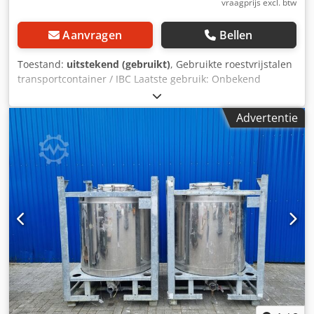
vraagprijs excl. btw
Aanvragen
Bellen
Toestand:
uitstekend (gebruikt)
, Gebruikte roestvrijstalen
transportcontainer / IBC Laatste gebruik: Onbekend
Artikelnummer: 10735 Inhoud: 1000L Type: Verticaal in
gegalvaniseerd stapelframe Materiaal (natte delen): 1.4571
Advertentie
/ AISI316 Uitvoering: Enkelwandig Koepelafdekking Ø
400mm Bedrijfsdruk volgens typeplaatje: + 0,1 bar
Afmetingen tank: Totale hoogte: 1660mm Totale breedte:
1100mm Totale lengte: 1200mm Afstand afvoer tot vloer:
230mm Materialen: Binnenkant: 1.4571 / AISI 316 Buiten:
Gegalvaniseerd staal Uitrusting: Typeplaatje: Ja Dsdpfx
Asrdwn Rofqjck Diameter uitloop: 37mm Afsluiter:
Kogelkraan