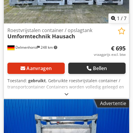
1
/
7
Roestvrijstalen container / opslagtank
Umformtechnik Hausach
€ 695
Delmenhorst
248 km
vraagprijs excl. btw
Aanvragen
Bellen
Toestand:
gebruikt
, Gebruikte roestvrijstalen container /
transportcontainer Containers worden volledig geleegd en
gespoeld! Artikelnummer: 10841 Laatste beoogde gebruik:
onbekend Inhoud: 800L Type: Staand in gegalvaniseerd
Advertentie
stapelframe Materiaal (mediacontact): 1.4301 / AISI304
Ontwerp: Enkelwandig Bedrijfsdruk volgens typeplaatje:
+0,1 bar Afmetingen container: Totale breedte: 1030mm
Dodev Dun Sjpfx Afqeck Totale lengte: 1230mm Totale
hoogte: 1400mm Materialen: Binnenkant: 1.4301 / AISI 304