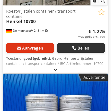
1
/
8
Roestvrij stalen container / transport
container
Henkel
10700
€ 1.275
Delmenhorst
248 km
vraagprijs excl. btw
Aanvragen
Bellen
Toestand:
goed (gebruikt)
, Gebruikte roestvrijstalen
container / transportcontainer / IBC Artikelnummer: 10700
Laatste gebruik: Aromaproductie Inhoud: 1000 liter
Djdpekn R Hrofx Afqsck Type: Staand in roestvrijstalen
Advertentie
stapelframe Materiaal (bevochtigde onderdelen): 1.4301 /
AISI304 Mangat: 400mm Uitvoering: Enkelwandig Werkdruk
volgens typeplaatje: +0,27 Bar Afmetingen tank: Totale
breedte: 1000mm Totale lengte: 1200mm Totale hoogte:
1525mm Materialen: Binnenkant: 1.4301 / AISI 304
Buitenkant: 1.4301 / AISI 304 Voorzieningen: Typeplaatje: Ja
Diameter uitloop: 32mm Afvoerkraan: Kogelkraan Afstand