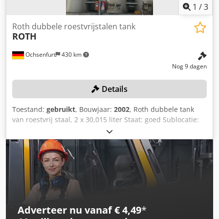
1
/
3
Roth dubbele roestvrijstalen tank
ROTH
Ochsenfurt
430 km
Nog 9 dagen
Details
Toestand:
gebruikt
, Bouwjaar:
2002
, Roth dubbele tank
van roestvrij staal, 2 x 30,015 liter Staat: goed Sublocatie:
E1 Dodszmakmspfx Afqock
Adverteer nu vanaf € 4,49
*