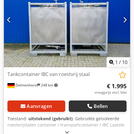
1
/
10
Tankcontainer IBC van roestvrij staal
€ 1.995
Delmenhorst
248 km
vraagprijs excl. btw
Aanvragen
Bellen
Toestand:
uitstekend (gebruikt)
, Gebruikte geïsoleerde
roestvrijstalen container / transportcontainer / IBC Laatste
gebruik: Voedsel Artikelnummer: 10845 Inhoud: ca. 1000