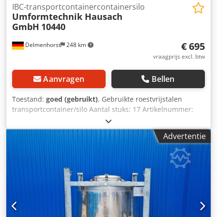
IBC-transportcontainercontainersilo
Umformtechnik Hausach
GmbH
10440
€ 695
Delmenhorst
248 km
vraagprijs excl. btw
Aanvragen
Bellen
Toestand:
goed (gebruikt)
, Gebruikte roestvrijstalen
transportcontainer/silo Aantal stuks: 17 Artikelnummer:
10440 Dsdpfx Ajd Sw Dfefqock Laatste gebruik: Onbekend
Capaciteit: 650L Type: Staand in gegalvaniseerd frame
Advertentie
Materiaal (natte delen): 1.4301 / AISI304 Ontwerp: Enkele
wand bodem: kegelvormige bodem Bovengrond: Gewelfde
Bedrijfsdruk volgens typeplaatje: ATM Tankafmetingen:
afstand afvoer tot de vloer: 250mm totale hoogte: 1655mm
Totale breedte: 830 mm Totale lengte: 1030 mm
materialen: Interieur: 1.4301 / AISI 304 Buiten:
Gegalvaniseerd staal faciliteiten: Naambordje: ja Ontladen:
DN80 Uitlaatklep: Camlock Bovenste paneel volledig