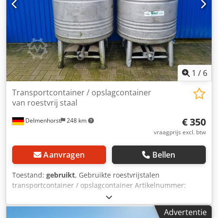
afvoer tot vloer: 230mm Gewicht leeg: 208 KG
1
/
6
Transportcontainer / opslagcontainer
van roestvrij staal
€ 350
Delmenhorst
248 km
vraagprijs excl. btw
Aanvragen
Bellen
Toestand:
gebruikt
, Gebruikte roestvrijstalen
transportcontainer / opslagcontainer Artikelnummer:
10837 Eindgebruik: Voedsel Inhoud: ca. 650L Type: Staand
op vier poten met heftrucktunnel Materiaal (bevochtigde
Advertentie
delen): 1.4301 / AISI304 Uitvoering: Enkelwandig