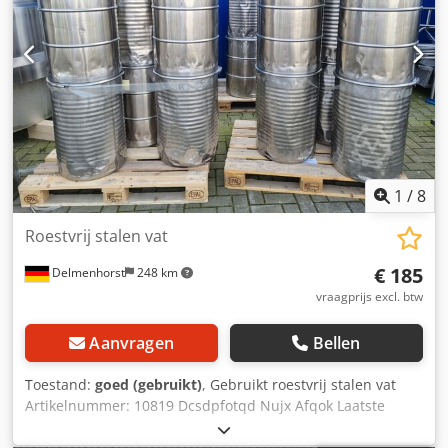
hoogte: 1970 mm Hoogte van de voeten: 1000 mm
Materialen: Binnenkant: 1.4301 / AISI 304 Externe
onderdelen: 1.4301 / AISI 304 Faciliteiten: Typeplaatje: ja
Diameter uitloop: 47 mm Afstand van afvoer tot vloer: 220
mm Uitlaatklep: schijfklep Djdpfx Afowcd Tajqsck
Verwijderbaar deksel
1
/
8
Roestvrij stalen vat
€ 185
Delmenhorst
248 km
vraagprijs excl. btw
Aanvragen
Bellen
Toestand:
goed (gebruikt)
, Gebruikt roestvrij stalen vat
Artikelnummer: 10819 Dcsdpfotqd Nujx Afqok Laatste
gebruik: Pharma Inhoud: 100 liter Type: Verticaal Materiaal
(bevochtigde onderdelen): 14301 / AISI 304 Ontwerp: