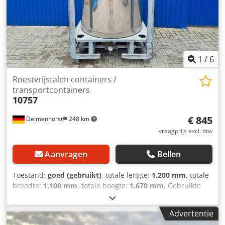
afneembaar
1
/
6
Roestvrijstalen containers /
transportcontainers
10757
€ 845
Delmenhorst
248 km
vraagprijs excl. btw
Aanvragen
Bellen
Toestand:
goed (gebruikt)
, totale lengte:
1.200 mm
, totale
breedte:
1.100 mm
, totale hoogte:
1.670 mm
, Gebruikte
roestvrijstalen container / transportcontainer / IBC Laatste
gebruik: Chemicaliën Artikelnummer: 10757 Inhoud: 1000
Advertentie
liter Type: Verticaal in gegalvaniseerd stapelframe Djdpfeq