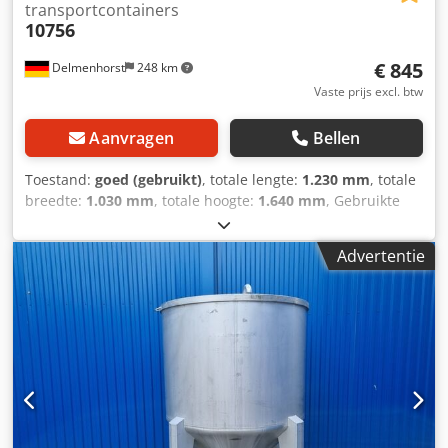
transportcontainers
10756
€ 845
Delmenhorst
248 km
Vaste prijs excl. btw
Aanvragen
Bellen
Toestand:
goed (gebruikt)
, totale lengte:
1.230 mm
, totale
breedte:
1.030 mm
, totale hoogte:
1.640 mm
, Gebruikte
roestvrijstalen container / transportcontainer / IBC Laatste
gebruik: Chemicaliën Artikelnummer: 10756 Inhoud: 1000
Advertentie
liter Type: Verticaal in gegalvaniseerd stapelframe
Materiaal (natte delen): 1.4301 / AISI304 Mangat 400mm
Dcsdpfxeq Rc H No Afqsk Uitvoering: Enkelwandig
Werkdruk volgens typeplaatje: 0,1 bar Afmetingen tank:
Totale breedte: 1030mm Totale lengte: 1230mm Totale
hoogte: 1640mm Materialen: Interieur: 1.4301 / AISI 304
Externe delen: Gegalvaniseerd staal Uitrusting:
Typeplaatje: Ja Uitloop diameter: 50mm Afstand afvoer tot
vloer: 240mm