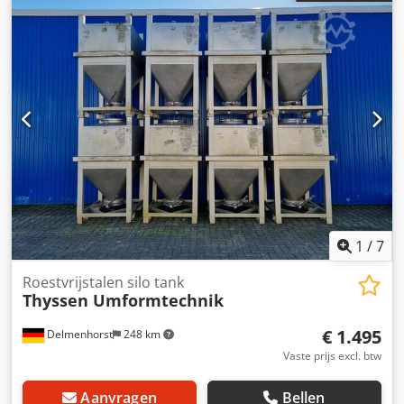
Afmetingen container: Mangat: 400mm Dcsdpowcd T Hjfx
Afqjk Buitendiameter: 1000 mm Cilinder Hoogte: 800 mm
Totale hoogte: 1530 mm / 1560 mm Totale breedte: 1000
mm Totale lengte: 1000 mm Materialen: Binnenkant:
1.4301 / AISI 304 Buitenkant: 1.4301 / AISI 304 Faciliteiten:
Uitlaat: DN50 DIN11851 Uitlaatklep: schijfklep Afstand van
afvoer tot vloer: 180 mm Hoogte van de voeten: 450 mm
Naamplaatje: nee
1
/
7
Roestvrijstalen silo tank
Thyssen Umformtechnik
€ 1.495
Delmenhorst
248 km
Vaste prijs excl. btw
Aanvragen
Bellen