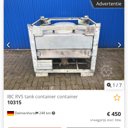
Advertentie
Enkelwandig Bedrijfsdruk volgens typeplaatje: ATM
Afmetingen tank: Binnendiameter: 450mm
Buitendiameter: 454mm Cilindrische hoogte: 640mm
Totale breedte: 480mm Totale lengte: 500mm Totale
hoogte: 665mm Materialen Interieur: 14301 / AISI 304
Externe onderdelen: 14301 / AISI 304 Uitrusting:
Typeplaatje: nee Klemring
1
/
7
IBC RVS tank container container
10315
€ 450
Delmenhorst
248 km
vraagprijs excl. btw