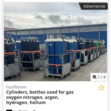
liter Type: Verticaal in gegalvaniseerd stapelframe Hoogte
Advertentie
voeten: 100mm Materiaal (natte delen): 14301 / AISI 304
Mangat: 400mm Uitvoering: Met isolatie en elektrische
verwarming (verwarming niet getest) Bedrijfsdruk volgens
typeplaatje: ATM Afmetingen tank: Dodpfx Afeuy Ratsqeck
Totale breedte: 1020mm Totale lengte: 1220mm Totale
hoogte: 1790mm Materialen: Interieur: 14301 / AISI 304
Externe delen: 14301 / AISI 304 Uitrusting: Typeplaatje: nee
Diameter uitlaat: 37mm Isolatie Elektrische verwarming
niet getest
1
/
4
Gasflessen
Cylinders, bottles used for gas
oxygen
nitrogen, argon,
hydrogen, helium