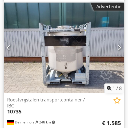
Inhoud: 1000 liter Type: Verticaal in gegalvaniseerd
Advertentie
stapelframe Materiaal (natte delen): 1.4301 / AISI304
Mangat 400mm Uitvoering: Enkelwandig Werkdruk volgens
typeplaatje: 0,27 bar Afmetingen tank: Totale breedte:
1020mm Totale lengte: 1200mm Totale hoogte: 1550mm
Materialen Interieur: 1.4301 / AISI 304 Externe delen:
Gegalvaniseerd staal Uitrusting: Typeplaatje: Ja Diameter
uitloop: 72mm Afvoerkraan: Schijfkraan Afstand afvoer tot
vloer: 150mm
1
/
8
Roestvrijstalen transportcontainer /
IBC
10735
€ 1.585
Delmenhorst
248 km