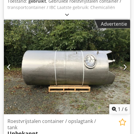
Toestand:
gebruikt
, Gebruikte roestvrijstalen container /
transportcontainer / IBC Laatste gebruik: Chemicaliën
Artikelnummer: 10288 Inhoud: 500 liter Type: Verticaal in
gegalvaniseerd stapelframe Materiaal (natte delen): 1.4301
Advertentie
/ AISI304 Uitvoering: Enkelwandig Bodem: Gebogen
Bovenkant: Gebogen Bedrijfsdruk volgens typeplaatje: +0,2
bar Afmetingen tank: Totale breedte: 1200mm Totale
lengte: 1000mm Totale hoogte: 1000mm Materialen:
Dsdpfx Afeu T E Uvsqock Interieur: 1.4301 / AISI 304
Externe delen: Gegalvaniseerd staal Uitrusting: Typeplaat:
Ja Diameter uitlaat: 50mm Type uitlaat: DN50
tankkoppeling Afsluiter: Kogelkraan
1
/
6
Roestvrijstalen container / opslagtank /
tank
Unbekannt