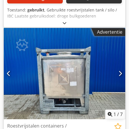
Toestand:
gebruikt
, Gebruikte roestvrijstalen tank / silo /
IBC Laatste gebruiksdoel: droge bulkgoederen
Artikelnummer: 10895 Inhoud: 1160 liter Type: staand in
roestvrijstalen stapelrek Dcodpeyvgprofx Afqsk Materiaal
Advertentie
(media-contact): 1.4301 / AISI304 Mangat: 450 mm
Uitvoering: enkelwandig Werkdruk volgens typeplaatje:
atmosferisch Afmetingen tank: Totale breedte: 1270 mm
Totale lengte: 1080 mm Totale hoogte: 1900 mm Hoogte
poten: 120 mm Materialen: Binnenzijde: 1.4301 / AISI 304
Buitendelen: roestvrij staal Uitrusting: Typeplaatje: ja
Uitlaatdiameter: DN250 Uitlaatklep: vlinderklep Afstand
afvoer tot grond: 200 mm
1
/
7
Roestvrijstalen containers /