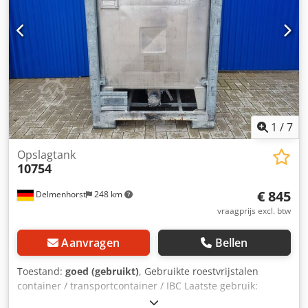
Buitendelen: Gegalvaniseerd staal Faciliteiten:
koepeldeksel op de bovenste verdieping 400mm
veiligheidsventiel op de bovengrond Typeplaatje: Ja
Diameter tuit: 42 mm Uitlaattype: Kogelkraan
1
/
7
Opslagtank
10754
€ 845
Delmenhorst
248 km
vraagprijs excl. btw
Aanvragen
Bellen
Toestand:
goed (gebruikt)
, Gebruikte roestvrijstalen
container / transportcontainer / IBC Laatste gebruik:
Chemicaliën Artikelnummer: 10754 Dodpfx Aerdgkvjfqeck