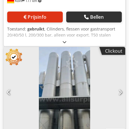
Köln
177 km
Prijsinfo
Bellen
Toestand:
gebruikt
, Cilinders, flessen voor gastransport
20/40/50 l, 200/300 bar, alleen voor export. T50 stalen
gasfles, 50 l, 200 bar, 288 stuks T40 stalen gasfles, 40 l, 200
bar, 288 stuks T23 stalen gasfles, 20 l, 300 bar, 288 stuks
Clickout
Dcedjyfpg Nepfx Afqsk Alle flessen zijn compleet, leeg en
exportklaar.