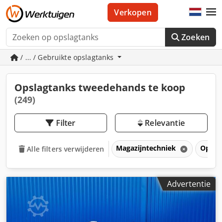
Verkopen
Zoeken
/ ... / Gebruikte opslagtanks
Opslagtanks tweedehands te koop
(249)
Filter
Relevantie
Magazijntechniek
Opsla
Alle filters verwijderen
Advertentie