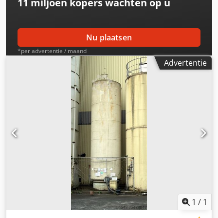
11 miljoen kopers
wachten op u
Nu plaatsen
*per advertentie / maand
Advertentie
1
/
1