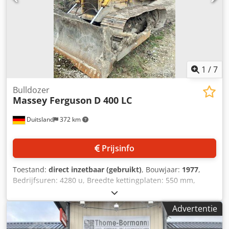
zonder uitlaatgasrecirculatie Stage 5 Elektronische
motorbesturing met Vistronic ventilatorregeling
Motortoerentalgeheugen Powercore motorluchtfilter met
grove vuilafzuiging EasyCare koelerpakket Extra
brandstofvoorfilter met waterafscheider Crjdpfx Agszdmtvs
Uof Brandstoftank van 500 liter
1
/
7
Bulldozer
Massey Ferguson
D 400 LC
Duitsland
372 km
Prijsinfo
Toestand:
direct inzetbaar (gebruikt)
, Bouwjaar:
1977
,
Bedrijfsuren: 4280 u, Breedte kettingplaten: 550 mm,
Spoorbreedte: 1520 mm, Kettingoplegging: 2090 mm,
Onderstel lengte: 2080 mm, Schildbreedte: 3000 mm,
Advertentie
Machinedimensies L/B/H: ca. 52050 mm/1900 mm/1850
mm, Gewicht: ca. 10000 kg. Bezichtigen ter plaatse is