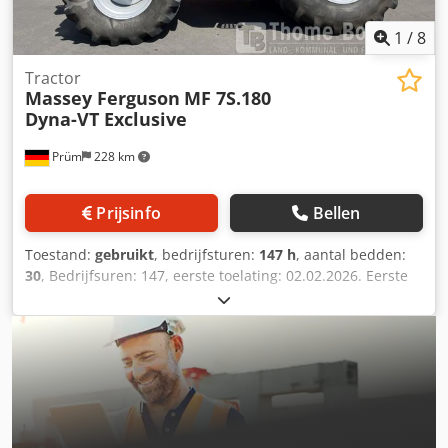
1
/
8
Tractor
Massey Ferguson
MF 7S.180
Dyna-VT Exclusive
Prüm
228 km
Prijsinfo
Bellen
Toestand:
gebruikt
, bedrijfsturen:
147 h
, aantal bedden:
30
, Bedrijfsuren: 147, eerste toelating: 02.02.2026. Eerste
toelating: 02.02.2026. Bedrijfsuren: ca. 150.
Standaarduitrusting/technische gegevens: MOTOR
Maximaal vermogen 132/180 kW/pk (ISO 14396) Maximaal
vermogen met vermogensbeheer 155/210 kW/pk Maximaal
koppel 750 Nm, met vermogensbeheer 860 Nm
Geregistreerd vermogen 148 kW (ISO 14396) Maximaal
vermogen op de aftakas 114/155 kW/pk (OECD) 6 cilinders,
6,6 liter AGCO Power - 66 AWF, CR, 4V Crjdpfx Aszpcu Hjg