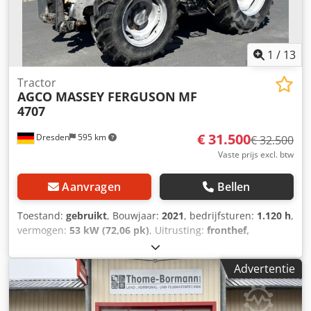
Motortoerentalgeheugen * Powercore motorluchtfilter met
voorfilter voor grove verontreiniging * EasyCare
koelerpakket * Extra brandstofforfilter met waterafscheider
Crjdpew E N Tdofx Ag Usf * 500 liter brandstoftank
1
/
13
Tractor
AGCO MASSEY FERGUSON
MF
4707
€ 31.500
Dresden
595 km
€ 32.500
Vaste prijs excl. btw
Aanvragen
Bellen
Toestand:
gebruikt
, Bouwjaar:
2021
, bedrijfsturen:
1.120 h
,
vermogen:
53 kW (72,06 pk)
, Uitrusting:
fronthef,
vierwielaandrijving
, * Duitse machine uit eerste hand,
zeer goede staat * TABMC040VK5115005 * Onderhouden
Advertentie
volgens serviceboekje Cedpfx Agey Ubgue Uerf *
Straatlegaal, 40 km/u * 4x4 vierwielaandrijving * Bouwjaar
2021 * Bedrijfsgewicht 6.200 kg * Bandenmaat 340/85 R24