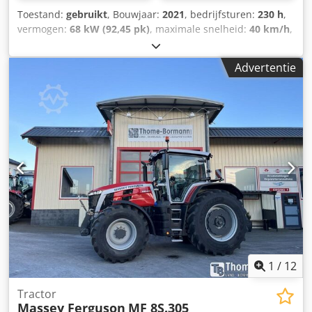
Toestand:
gebruikt
, Bouwjaar:
2021
, bedrijfsturen:
230 h
,
vermogen:
68 kW (92,45 pk)
, maximale snelheid:
40 km/h
,
voorbandmaat:
380/70 R24 | 0%
, achterbandmaat:
480/70
R34 | 0%
, bandenmaten:
480/70 R34
, Banden (voor):
Advertentie
380/70 R24, banden (achter): 480/70 R34, draaiuren: 230,
eerste registratie: 15-12-2023. Machine met eerste
registratie: 12-2023. Draaiuren: ca. 230.
Standaarduitvoering/technische gegevens: Motor,
nominaal vermogen (ISO): 68/92 kW/pk, maximaal
vermogen: 70/95 kW/pk bij 2000 tpm, maximaal koppel:
355 Nm bij 1600 tpm. Fabrikant/type: Agco Power / AP 33
AWIC. Milieuvriendelijke motor, 3 cilinders / 3,3 l, Stage V,
DOC&SCR, AdBlue-tank met 15 liter, zonder
uitlaatgasrecirculatie, zonder roetfilter. Verticale uitlaat:
aan de rechterkant, voor de A-stijl van de cabine.
Brandstoftankinhoud: 120 liter. Transmissie: 12/12
versnellingen. Crjdpezpcuyefx Ag Ujf
1
/
12
Tractor
Massey Ferguson
MF 8S.305