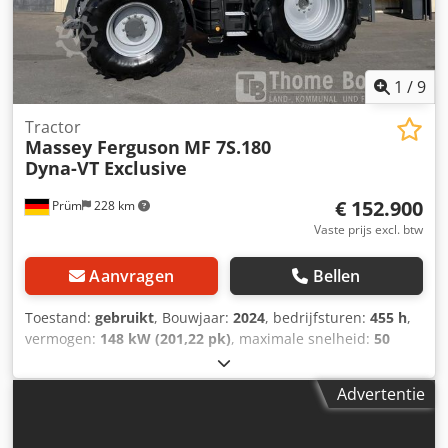
1
/
9
Tractor
Massey Ferguson
MF 7S.180
Dyna-VT Exclusive
€ 152.900
Prüm
228 km
Vaste prijs excl. btw
Aanvragen
Bellen
Toestand:
gebruikt
, Bouwjaar:
2024
, bedrijfsturen:
455 h
,
vermogen:
148 kW (201,22 pk)
, maximale snelheid:
50
km/h
, totaalgewicht:
7.000 kg
, voorbandmaat:
540/65 R30
| 0%
, achterbandmaat:
650/65 R42 | 0%
, maximaal
Advertentie
laadgewicht:
7 kg
, bandenmaten:
650/65 R42
, bedrijfsklaar
gewicht:
7.000 kg
, aantal bedden:
30
, Banden (v): 540/65
R30, Banden (a): 650/65 R42, Bedrijfsuren: 455, Eerste