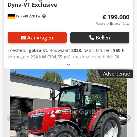
Dyna-VT Exclusive
€ 199.000
Prüm
228 km
Vaste prijs excl. btw
Aanvragen
Bellen
Toestand:
gebruikt
, Bouwjaar:
2023
, bedrijfsturen:
950 h
,
vermogen:
224 kW (304,55 pk)
, maximale snelheid:
50
km/h
, voorbandmaat:
600/70 R30 | 0%
, achterbandmaat:
710/70 R42 | 0%
, bandenmaten:
710/70 R42
, aantal
Advertentie
bedden:
43
, Banden (voor): 600/70 R30, banden (achter):
710/70 R42, bedrijfsuren: 950, eerste registratie:
19.12.2024. Prijs: 199.000,00 euro (exclusief btw). Eerste
registratie: 19.12.2024, bedrijfsuren: ca. 850.
Basisuitrusting/technische gegevens: MOTOR: * Maximaal
vermogen: 224/305 kW/pk (ISO 14396) * Maximaal koppel:
1280 Nm * 6 cilinders, 7,4 liter AGCO Power - 74 LFNT-5D,
CR, 4V * Emissienorm (DOC+SC+SCR) zonder
uitlaatgasrecirculatie, fase 5 * Elektronische
motorbesturing met Vistronic-ventilatorregeling *