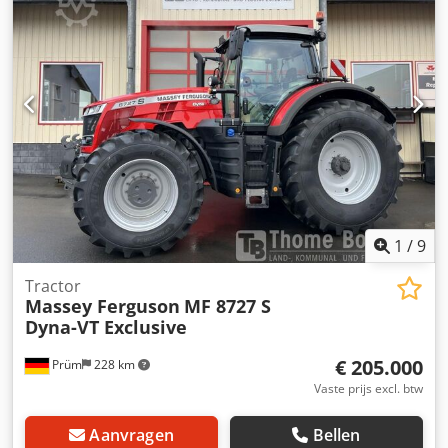
mogelijk. Csdpfxezf Ncvj Ag Usrf
1
/
9
Tractor
Massey Ferguson
MF 8727 S
Dyna-VT Exclusive
€ 205.000
Prüm
228 km
Vaste prijs excl. btw
Aanvragen
Bellen