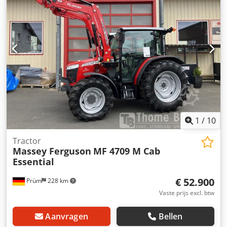
17.12.2024. Prijs: 175.900,00 euro (exclusief btw).
Standaarduitrusting/technische gegevens: MOTOR: Max.
vermogen: 180/245 kW/pk (ISO 14396) Csdpfxjvv Dp Ns Ag
Uerf Max. koppel: 1100 Nm Maximaal vermogen met
vermogensbeheer: 194/265 kW/pk Maximaal koppel met
vermogensbeheer: 1178 Nm 6 cilinders, 7,4 liter AGCO
Power - 74 LFNT-5D, CR, 4V Emissienorm (DOC+SC+SCR)
zonder uitlaatgasrecirculatie, fase 5 Elektronische
motorbesturing met Vistronic-ventilatorregeling
Motortoerentalgeheugen Powercore motorluchtfilter met
voorfilter voor grof vuil EasyCare koelerpakket Extra
brandstofforfilter met waterafscheider 500 liter
1
/
10
brandstoftank
Tractor
Massey Ferguson
MF 4709 M Cab
Essential
€ 52.900
Prüm
228 km
Vaste prijs excl. btw
Aanvragen
Bellen