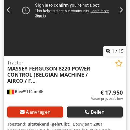
1
/
15
Tractor
MASSEY FERGUSON
8220 POWER
CONTROL (BELGIAN MACHINE /
AIRCO / F...
€ 17.950
Bree
112 km
Vaste prijs excl. btw
Aanvragen
Bellen
Toestand:
uitstekend (gebruikt)
, Bouwjaar:
2001
,