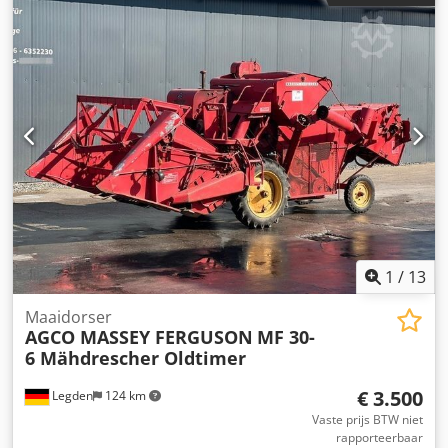
Codszgqq Rspfx Ag Usrf Banden rotoronderstel 2x 16/6.50-
8 tandem-as Speciale uitrusting Benodigde
vermogensbehoefte ca. kW/pk 20/27 Benodigde
hydraulische aansluitingen – Hoogteverstelling rotor
mechanisch Aftakastoerental omw/min 540 Aandrijfas met
overbelastingsbeveiliging (ster-ratel) Aandrijfasprofiel 1
3/8" 6-delig Waarschuwingsborden speciale uitrusting
Verlichting speciale uitrusting Gewicht ca. 520 kg Speciale
uitrusting: - Set waarschuwingsborden met LED-verlichting
- 1 set tandemassen met wielen 16/6.50-8 Intern nummer
14393 Nettoprijs: €6.900,00 Brutoprijs: €8.211,00 Locatie
voorraad: niet opgegeven
1
/
13
Maaidorser
AGCO MASSEY FERGUSON
MF 30-
6 Mähdrescher Oldtimer
€ 3.500
Legden
124 km
Vaste prijs BTW niet
rapporteerbaar