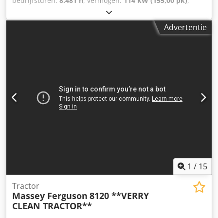
bedrijfsturen:
8.481 h
, vermogen:
114 kW (155,00 pk)
,
motorfabrikant:
Perkins
, brandstoftype:
diesel
, eerste
registratie:
05/2001
, kleur:
overig
, Uitrusting:
Advertentie
airconditioning
, = Aanvullende opties en accessoires = - 1
Brandstoftank - ABS - Armsteun - Dikke assen - Hydrauliek
- Naafreductie Codpozph R Tofx Ag Uorf - PTO - Sper =
Meer informatie = Algemene informatie Cabine: dag
Technische informatie Koppel: 663 Nm Aantal cilinders: 6
Motorinhoud: 5.998 cc Aandrijving Aandrijving: Wiel Motor
type: Perkins 1006-60TWG Transmissie Transmissie: 32
versnellingen Asconfiguratie Bandenprofiel: 70% Remmen:
schijfremmen Vooras: Differentieelslot; Meesturend
Achteras: Dubbellucht; Differentieelslot Gewichten Ledig
gewicht: 6.700 kg Laadvermogen: 3.800 kg GVW: 10.500 kg
Functioneel Snelwisselsysteem: Ja Staat Technische staat:
zeer goed Optische staat: zeer goed
1
/
15
Tractor
Massey Ferguson
8120 **VERRY
CLEAN TRACTOR**