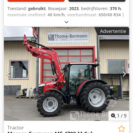
Toestand:
gebruikt
, Bouwjaar:
2023
, bedrijfsturen:
370 h
,
maximale snelheid:
40 km/h
, voorbandmaat:
650/60 R34 |
0%
, achterbandmaat:
710/75 R42 | 0%
, bandenmaten:
710/75 R42
, Banden (v): 650/60 R34, Banden (a): 710/75
Advertentie
R42, Bedrijfsuren: 370, Eerste toelating: 19-12-
2024_____Standaarduitrusting / technische
gegevensMotorNominaal vermogen (ISO) 176/240 kW/pk bij
2.100 tpmMax. vermogen (ISO) 198/270 kW/pk bij 1.950
tpmEPM - Max. vermogen (ISO) 221/300 kW/pk bij 1.950
tpmMax. koppel 1.220 Nm bij 1.500 tpmEPM - Max. koppel
1.300 Nm bij 1.500 tpmAGCO Power, STAGE V
Crsdpjvqakxsfx Ag Ujf
1
/
9
Tractor