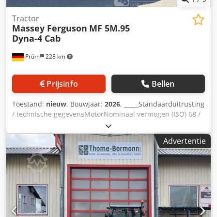
Tractor
Massey Ferguson
MF 5M.95
Dyna-4 Cab
Prüm
228 km
Prijsinfo
Bellen
Toestand:
nieuw
, Bouwjaar:
2026
, _____Standaarduitrusting
/ technische gegevensMotorNominaal vermogen (ISO) 68 /
90 kW / pk bij 2200 tpmMaximaal vermogen 71 / 95 kW / pk
bij 2000 tpmMaximaal koppel 405 Nm bij 1500
Advertentie
tpmFabrikant / type: Agco Power / AP 44MBTN-D5Schone
motor, 4 cilinders / 4,4 l, 4 kleppen, STAGE 5Geregelde
турбонаддув, SCR-katalysatorDOC-
dieseloxidatiekatalysatorSCR-roetdeeltjeskata
lysatorMotorkap - in één stuk opklapbaarUitlaat aan de
rechterkant voor de cabineBrandstoftankinhoud 198 liter /
AdBlue 18 literVersnellingsbak / aftakas16/16-
versnellingsbak Dyna-4, SpeedMatching, 40