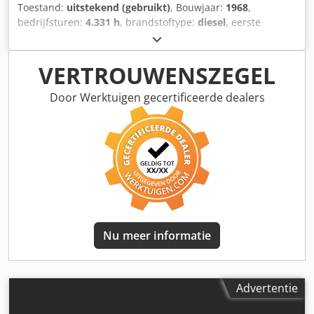
Toestand:
uitstekend (gebruikt)
, Bouwjaar:
1968
,
bedrijfsturen:
4.331 h
, brandstoftype:
diesel
, eerste
registratie:
10/1968
, kleur:
rood
, Technische staat: zeer
goed Optische staat: zeer goed Cjdpfx Agjyr Ayve Uerf
Neem contact op met Thierry Leemans voor meer
VERTROUWENSZEGEL
informatie.
Door Werktuigen gecertificeerde dealers
Nu meer informatie
Advertentie