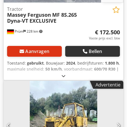
Tractor
Massey Ferguson
MF 8S.265
Dyna-VT EXCLUSIVE
€ 172.500
Prüm
228 km
Vaste prijs excl. btw
Aanvragen
Bellen
Toestand:
gebruikt
, Bouwjaar:
2024
, bedrijfsturen:
1.800 h
,
maximale snelheid:
50 km/h
, voorbandmaat:
600/70 R30 |
0%
, achterbandmaat:
710/70 R42 | 0%
, bandenmaten:
710/70 R42
, aantal bedden:
43
, Banden (v):600/70 R30,
Advertentie
banden (a):710/70 R42, bedrijfsuren:1800, eerste
registratie:02.02.2024_____Standaarduitrusting / technische
gegevensMOTOR Max. vermogen 195/265 kW/pk (ISO
14396) Max. koppel 1200 Nm Maximaal vermogen met
vermogensmanagement 209/285 kW/pk Max. koppel met
vermogensmanagement 1257 Nm 6 cilinders, 7,4l AGCO
Power - 74 LFNT-5D, CR, 4V Emissienorm (DOC+SC+SCR)