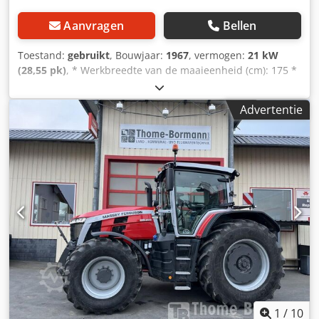
Aanvragen
Bellen
Toestand:
gebruikt
, Bouwjaar:
1967
, vermogen:
21 kW
(28,55 pk)
, * Werkbreedte van de maaieenheid (cm): 175 *
Gewicht zonder cabine (kg): 0 * Inhoud graantank (hl): 6,5 *
Type: MF30-6 * Fabrieksnummer: 0D7758 * Bouwjaar: 1967
Advertentie
----Intern voertuignummer: 8144----Tussentijdse verkoop
en vergissingen voorbehouden WhatsApp-ondersteuning
beschikbaar! Crodpsvhvf Tefx Ag Usf Heeft u vragen over
het voertuig of wilt u meer informatie, stuur ons gerust
een bericht via WhatsApp WhatsApp WhatsApp
1
/
10