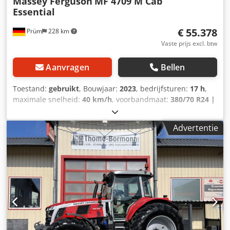
Massey Ferguson
MF 4709 M Cab
Essential
€ 55.378
Prüm
228 km
Vaste prijs excl. btw
Aanvragen
Bellen
Toestand:
gebruikt
, Bouwjaar:
2023
, bedrijfsturen:
17 h
,
maximale snelheid:
40 km/h
, voorbandmaat:
380/70 R24 |
0%
, achterbandmaat:
480/70 R34 | 0%
, bandenmaten:
480/70 R34
, Banden (v): 380/70 R24, Banden (a): 480/70
Advertentie
R34, Bedrijfsuren: 17_____Standaarduitrusting/technische
gegevensMotorNominaal vermogen (ISO) 68/92 kW/pkMax.
vermogen 70/95 kW/pk bij 2000 tpmMax. koppel 355 Nm
bij 1600 tpmFabrikant / Type: Agco Power / AP 33
AWICEmissiearme motor, 3 cilinders / 3,3l, Stage
VRegelbare turbo, extern gekoelde EGRDOC&SCR, AdBlue-
tank 15L, zonder EGR, zonder roetfilterVerticale uitlaat:
rechts voor de cabine A-stijlTankinhoud 120
literTransmissie 12/12 versnellingen Crodpfxsyy Hifo Ag
Uef