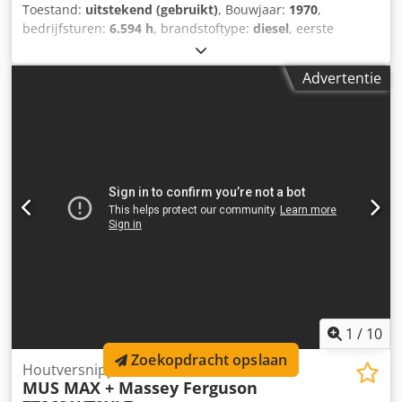
Toestand:
uitstekend (gebruikt)
, Bouwjaar:
1970
,
bedrijfsturen:
6.594 h
, brandstoftype:
diesel
, eerste
registratie:
08/1970
, kleur:
rood
, GOEDE WERKSTAAT MET
PAPIEREN = Verdere informatie = Toegestane
Advertentie
totaalgewicht: 654.926 kg Technische staat: zeer goed
Optische staat: zeer goed Neem contact op met Thierry
Leemans voor meer informatie. Cjdjymtgiepfx Ag Ujrf
1
/
10
Zoekopdracht opslaan
Houtversnipperaar
MUS MAX + Massey Ferguson