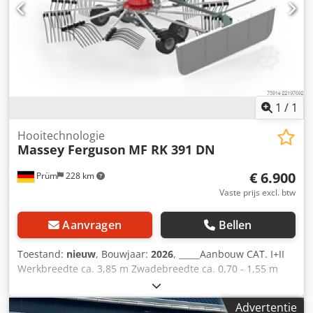
verlichting Intern nummer 14392 Nettoprijs: €10.300,00
Cedozgqq Djpfx Ag Uorf Brutoprijs: €12.257,00
Opslaglocatie: niet vermeld
1
/
1
Hooitechnologie
Massey Ferguson
MF RK 391 DN
€ 6.900
Prüm
228 km
Vaste prijs excl. btw
Aanvragen
Bellen
Toestand:
nieuw
, Bouwjaar:
2026
, _____Aanbouw CAT. I+II
Werkbreedte ca. 3,85 m Zwadebreedte ca. 0,70 - 1,55 m
Transportbreedte ca. (zonder tandendragers) 1,68 m
Transportlengte ca. 2,34 m Rotordiameter 2,96 m Aantal
Advertentie
tandarmen per rotor 10 Dubbele tanden per arm 4