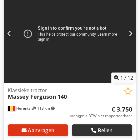
1
/
12
Klassieke tractor
Massey Ferguson
140
€ 3.750
Herentals
113 km
vraagprijs BTW niet rapporteerbaar
Aanvragen
Bellen