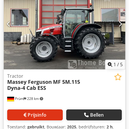
voor, 420/85 R34 achter, ca. 80% * * Ik stuur u graag een
video via WhatsApp * WhatsApp: * Contact Pools, ?????
?????: * Verkoop alleen aan handelaren, zonder garantie,
alle gegevens onder voorbehoud, tussentijdse verkoop
voorbehouden
1
/
5
Tractor
Massey Ferguson
MF 5M.115
Dyna-4 Cab ESS
Prüm
228 km
Prijsinfo
Bellen
Toestand:
gebruikt
, Bouwjaar:
2025
, bedrijfsturen:
2 h
,