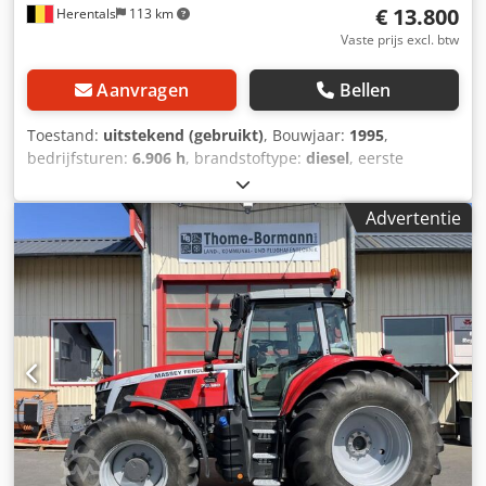
€ 13.800
Herentals
113 km
Vaste prijs excl. btw
Aanvragen
Bellen
Toestand:
uitstekend (gebruikt)
, Bouwjaar:
1995
,
bedrijfsturen:
6.906 h
, brandstoftype:
diesel
, eerste
registratie:
08/1995
, kleur:
rood
, Uitrusting:
airconditioning
, UITSTEKENDE STAAT FRANS
Advertentie
REGISTRATIEBEWIJS = Meer informatie = Modeljaar: 1995
Vooras: Bestuurbaar Aandrijving: Wiel Ledig gewicht: 6.350
kg Laadvermogen: 5.430 kg Codpozphhrofx Ag Usrf
Maximaal toelaatbaar gewicht: 11.780 kg Technische staat:
zeer goed Optische staat: zeer goed Neem contact op met
Thierry Leemans voor meer informatie.