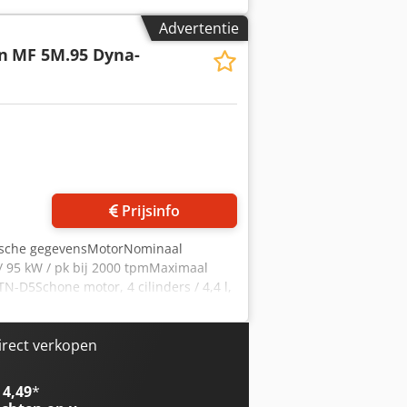
6 cilinders, 6,6 liter AGCO Power - 66
Advertentie
ysator, SCR 3e generatie &
n
MF 5M.95 Dyna-
ng met Vistronic-ventilatorregeling
tfilter met voorfilter voor grove
Prijsinfo
hnische gegevensMotorNominaal
/ 95 kW / pk bij 2000 tpmMaximaal
N-D5Schone motor, 4 cilinders / 4,4 l,
eloxidatiekatalysatorSCR-
an de rechterkant voor de
ak / aftakas16/16-versnellingsbak
irect verkopen
astafhankelijke omkeerschakeling,
del in de zijconsoleSemi-automatische
 4,49
*
rijkoppelingen met onafhankelijk