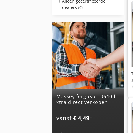
Alleen gecertificeerde
dealers
(0)
massey ferguson 3640 f
xtra direct verkopen
vanaf
€ 4,49
*