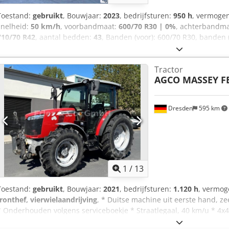
Toestand:
gebruikt
, Bouwjaar:
2023
, bedrijfsturen:
950 h
, vermoge
snelheid:
50 km/h
, voorbandmaat:
600/70 R30 | 0%
, achterbandm
710/70 R42
, aantal bedden:
43
, Banden (voor): 600/70 R30, banden (
eerste registratie: 19.12.2024. Prijs: 199.000,00 euro (exclusief btw).
bedrijfsuren: ca. 850. Basisuitrusting/technische gegevens: MOTO
Tractor
(ISO 14396) * Maximaal koppel: 1280 Nm * 6 cilinders, 7,4 liter AGC
AGCO MASSEY 
Emissienorm (DOC+SC+SCR) zonder uitlaatgasrecirculatie, fase 5 *
Vistronic-ventilatorregeling Dcedpfx Asw E N Tdjckjk * Motortoere
motorluchtfilter met voorfilter voor grove verontreiniging * EasyCare
Dresden
595 km
met waterafscheider * 500 liter brandstoftank
1
/
13
Toestand:
gebruikt
, Bouwjaar:
2021
, bedrijfsturen:
1.120 h
, vermo
fronthef, vierwielaandrijving
, * Duitse machine uit eerste hand, 
* Onderhouden volgens serviceboekje * Straatlegaal, 40 km/u * 4x4
Bedrijfsgewicht 6.200 kg * Bandenmaat 340/85 R24 voor, 420/85 R3