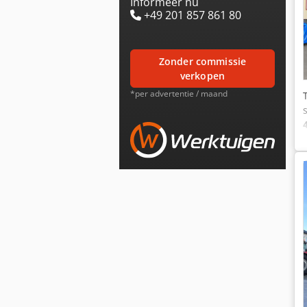
Informeer nu
+49 201 857 861 80
zonder commissie
verkopen
*per advertentie / maand