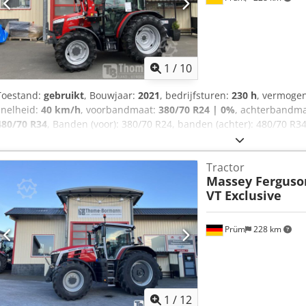
1
/
10
Toestand:
gebruikt
, Bouwjaar:
2021
, bedrijfsturen:
230 h
, vermoge
snelheid:
40 km/h
, voorbandmaat:
380/70 R24 | 0%
, achterbandm
480/70 R34
, Banden (voor): 380/70 R24, banden (achter): 480/70 R34,
12-2023. Machine met eerste registratie: 12-2023. Draaiuren: ca. 2
gegevens: Motor, nominaal vermogen (ISO): 68/92 kW/pk, maximaal
Tractor
maximaal koppel: 355 Nm bij 1600 tpm. Fabrikant/type: Agco Power 
Massey Ferguso
motor, 3 cilinders / 3,3 l, Stage V, DOC&SCR, AdBlue-tank met 15 lite
VT Exclusive
zonder roetfilter. Verticale uitlaat: aan de rechterkant, voor de A-s
120 liter. Transmissie: 12/12 versnellingen. Dcsdpfx Ajzpcuysckok
Prüm
228 km
1
/
12