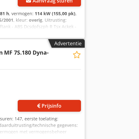
Aanvraag sturen
481 h
, vermogen:
114 kW (155,00 pk)
,
5/2001
, kleur:
overig
, Uitrusting:
oftank - ABS Dcsdpfszph R Tsx Ackek -
 Meer informatie = Algemene informatie
: 6 Motorinhoud: 5.998 cc Aandrijving
Advertentie
smissie: 32 versnellingen
n
MF 7S.180 Dyna-
ifferentieelslot; Meesturend
 6.700 kg Laadvermogen: 3.800 kg GVW:
: zeer goed Optische staat: zeer goed
Prijsinfo
fsuren: 147, eerste toelating:
andaarduitrusting/technische gegevens:
vermogen met vermogensbeheer
0 Nm Geregistreerd vermogen 148 kW