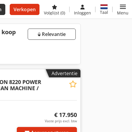
n
Verkopen
Taal
Volglijst
(0)
Inloggen
Menu
e koop
Relevantie
Advertentie
SON
8220 POWER
IAN MACHINE /
€ 17.950
Vaste prijs excl. btw