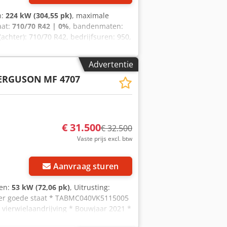
n:
224 kW (304,55 pk)
, maximale
aat:
710/70 R42 | 0%
, bandenmaten:
achter): 710/70 R42, bedrijfsuren: 950,
 Eerste registratie: 19.12.2024,
R: * Maximaal vermogen: 224/305 kW/pk
Advertentie
O Power - 74 LFNT-5D, CR, 4V *
FERGUSON
MF 4707
 Elektronische motorbesturing met
ntalgeheugen * Powercore
 koelerpakket * Extra brandstofforfilter
€ 31.500
€ 32.500
Vaste prijs excl. btw
Aanvraag sturen
gen:
53 kW (72,06 pk)
, Uitrusting:
zeer goede staat * TABMC040VK5115005
 vierwielaandrijving * Bouwjaar 2021 *
4 achter, ca. 80% Djdpfjy Ubguox