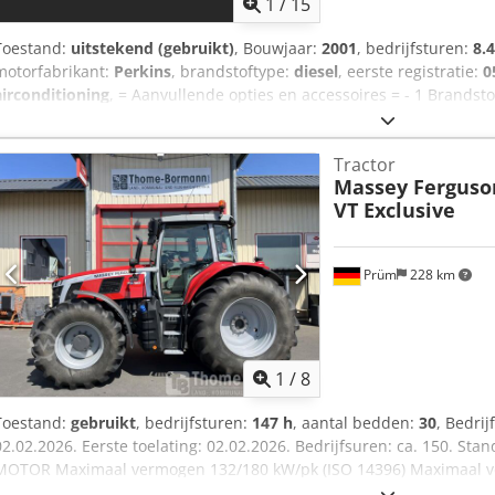
1
/
15
Toestand:
uitstekend (gebruikt)
, Bouwjaar:
2001
, bedrijfsturen:
8.
motorfabrikant:
Perkins
, brandstoftype:
diesel
, eerste registratie:
0
airconditioning
, = Aanvullende opties en accessoires = - 1 Brandst
Armsteun - Dikke assen - Hydrauliek - Naafreductie - PTO - Sper =
Cabine: dag Technische informatie Koppel: 663 Nm Aantal cilinders
Tractor
Aandrijving: Wiel Motor type: Perkins 1006-60TWG Transmissie Tran
Massey Ferguso
Asconfiguratie Bandenprofiel: 70% Remmen: schijfremmen Vooras: D
VT Exclusive
Achteras: Dubbellucht; Differentieelslot Gewichten Ledig gewicht:
10.500 kg Functioneel Snelwisselsysteem: Ja Staat Technische staat
Prüm
228 km
1
/
8
Toestand:
gebruikt
, bedrijfsturen:
147 h
, aantal bedden:
30
, Bedrij
02.02.2026. Eerste toelating: 02.02.2026. Bedrijfsuren: ca. 150. St
MOTOR Maximaal vermogen 132/180 kW/pk (ISO 14396) Maximaal 
155/210 kW/pk Maximaal koppel 750 Nm, met vermogensbeheer 86