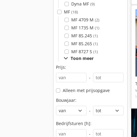
Dyna MF
(9)
MF
(18)
MF 4709 M
(2)
MF 1735 M
(1)
MF 8S.245
(1)
MF 8S.265
(1)
MF 8727 S
(1)
Toon meer
Prijs:
-
Alleen met prijsopgave
Bouwjaar:
-
Bedrijfsturen [h]:
-