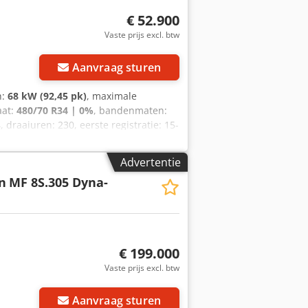
€ 52.900
Vaste prijs excl. btw
Aanvraag sturen
n:
68 kW (92,45 pk)
, maximale
aat:
480/70 R34 | 0%
, bandenmaten:
 draaiuren: 230, eerste registratie: 15-
30. Standaarduitvoering/technische
 vermogen: 70/95 kW/pk bij 2000 tpm,
Advertentie
/ AP 33 AWIC. Milieuvriendelijke
n
MF 8S.305 Dyna-
r, zonder uitlaatgasrecirculatie,
tijl van de cabine. Brandstoftankinhoud:
€ 199.000
Vaste prijs excl. btw
Aanvraag sturen