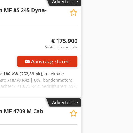
Advertentie
n
MF 8S.245 Dyna-
€ 175.900
Vaste prijs excl. btw
Aanvraag sturen
n:
186 kW (252,89 pk)
, maximale
aat:
710/70 R42 | 0%
, bandenmaten:
achter): 710/70 R42, bedrijfsuren: 458,
). Standaarduitrusting/technische
. koppel: 1100 Nm Maximaal vermogen
Advertentie
nsbeheer: 1178 Nm 6 cilinders, 7,4
n
MF 4709 M Cab
nder uitlaatgasrecirculatie, fase 5
tortoerentalgeheugen Powercore
k EasyCare koelerpakket Extra