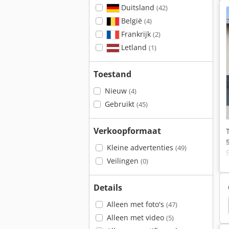
Duitsland
(42)
België
(4)
Frankrijk
(2)
Letland
(1)
Toestand
Nieuw
(4)
Gebruikt
(45)
Verkoopformaat
Kleine advertenties
(49)
Veilingen
(0)
Details
Alleen met foto's
Massey Ferguson 1114
Massey Ferguson 6255
(47)
Alleen met video
(5)