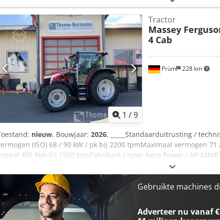
(ISO 14396) Maximaal vermogen op de aftakas 114/155 kW/pk (OECD) 
Tractor
AWF, CR, 4V Uitlaatgasnabehandeling met DOC - dieseloxidatiekatal
Massey Ferguso
dieselpartikelfilter Emissienorm: Fase 5 Elektronische motorbesturi
4 Cab
Dcedpfozpcu Hex Ackek Motortoerentalgeheugen Powercore motorluch
vervuiling EasyCare koelerpakket 305 liter brandstoftank
Prüm
228 km
1
/
9
Toestand:
nieuw
, Bouwjaar:
2026
, _____Standaarduitrusting / tec
vermogen (ISO) 68 / 90 kW / pk bij 2200 tpmMaximaal vermogen 71 
koppel 405 Nm bij 1500 tpmFabrikant / type: Agco Power / AP 44MBT
4 kleppen, STAGE 5Geregelde турбонаддув, SCR-katalysatorDOC-dies
roetdeeltjeskata lysatorMotorkap - in één stuk opklapbaarUitlaat a
cabineBrandstoftankinhoud 198 liter / AdBlue 18 literVersnellingsb
Gebruikte machines d
Dyna-4, SpeedMatching, 40 km/uPowerControl-bediening links met l
koppelingsbediening, 4-traps lastschakeling met 1 hendel, T-rijhen
Adverteer nu vanaf €
groepsschakeling en Autotronic-besturingContinue gekoelde natte 