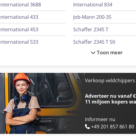
International 3688
International 834
International 433
Job-Mann 200-35
International 453
Schaffer 2345 T
International 533
Schaffer 2345 T Slt
Toon meer
International 553
Schaffer 3560 T
International 554
Schaffer 4560 T
International 644
Schaffer 5680 T
Verkoop veldchippers 
International 654
Schaffer 6390 T
Adverteer nu vanaf €
11 miljoen kopers
wa
Informeer nu
+49 201 857 861 80