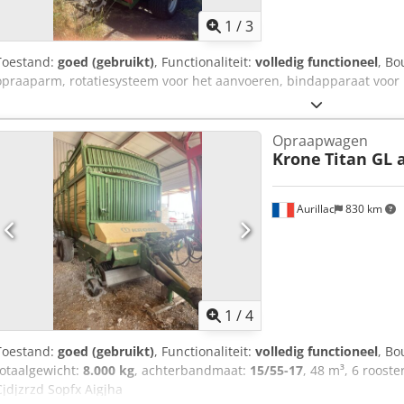
1
/
3
Toestand:
goed (gebruikt)
, Functionaliteit:
volledig functioneel
, Bo
opraaparm, rotatiesysteem voor het aanvoeren, bindapparaat voor 
Opraapwagen
Krone
Titan GL a
Aurillac
830 km
1
/
4
Toestand:
goed (gebruikt)
, Functionaliteit:
volledig functioneel
, Bo
totaalgewicht:
8.000 kg
, achterbandmaat:
15/55-17
, 48 m³, 6 rooste
Cjdjzrzd Sopfx Aigjha