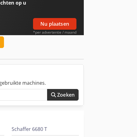
chten op u
Nu plaatsen
*per advertentie / maand
gebruikte machines.
Zoeken
Schaffer 6680 T