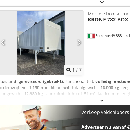
Mobiele boxcar me
KRONE
782 BOX
Romanore
883 km
1
/
7
Toestand:
gereviseerd (gebruikt)
, Functionaliteit:
volledig function
bodemvrijheid:
1.130 mm
, kleur:
wit
, totaalgewicht:
16.000 kg
, lee
laadgewicht:
12.980 kg
, laadruimte inhoud:
51 m³
, laadruimte leng
2.470 mm
, laadruimtehoogte:
2.700 mm
, totale hoogte:
2.900 mm
,
breedte:
2.550 mm
, MOBIELE KOFFERBOX MET DEUREN GEPROFI
SPOORWEGCODE Chodpfx Aox Rvqtsigja OPNIEUW IN WIT GESCHIL
Verkoop veldchippers 
Adverteer nu vanaf €