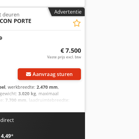
Advertentie
t deuren
 CON PORTE
€ 7.500
Vaste prijs excl. btw
Aanvraag sturen
eel
, werkbreedte:
2.470 mm
,
ggewicht:
3.020 kg
, maximaal
te:
7.700 mm
, laadruimtebreedte:
 totale lengte:
7.820 mm
, totale
LEERDE WANDEN ACHTERDEUREN
DERD
direct
 4,49
*