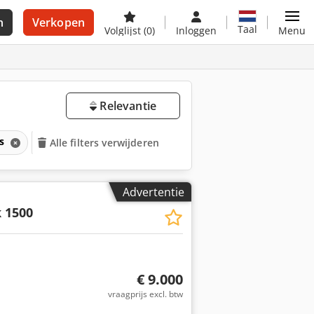
n
Verkopen
Taal
Volglijst
(0)
Inloggen
Menu
Relevantie
rs
Alle filters verwijderen
Advertentie
 1500
€ 9.000
vraagprijs excl. btw