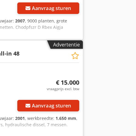
Aanvraag sturen
uwjaar:
2007
, 9000 planten, grote
netten. Chodpfszr D Rbex Aigja
Advertentie
ll-in 48
€ 15.000
vraagprijs excl. btw
Aanvraag sturen
uwjaar:
2001
, werkbreedte:
1.650 mm
,
rs, hydraulische dissel, 7 messen.