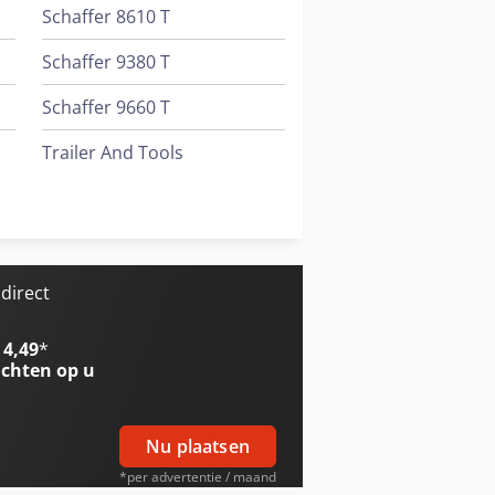
Schaffer 8610 T
Schaffer 9380 T
Schaffer 9660 T
Trailer And Tools
Valla 120 E
Valla 400 E
direct
 4,49
*
chten op u
Nu plaatsen
*per advertentie / maand