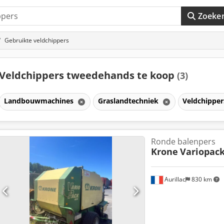
Zoeke
Gebruikte veldchippers
Veldchippers tweedehands te koop
(3)
Landbouwmachines
Graslandtechniek
Veldchippe
Ronde balenpers
Krone
Variopack
Aurillac
830 km