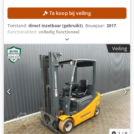
Te koop bij veiling
Toestand:
direct inzetbaar (gebruikt)
, Bouwjaar:
2017
,
Functionaliteit:
volledig functioneel
,
machine-/voertuignummer:
R17393-376-4-0
, totaalgewicht:
32 kg
, draagvermogen:
8 kg
, controller model:
Yaskawa
Veiling
YRC1000
, fabrikant van teach pendants:
Yaskawa
, aantal
assen:
6
, TECHNISCHE GEGEVENS Aantal robotassen: 6
Draagvermogen: 8 kg Eigen gewicht robotarm: 32 kg
MACHINEGEGEVENS Besturing: Yaskawa YRC1000 Fabrikant
van de programmeerconsole: Yaskawa Voeding: 3-fase
wisselstroom 380–440 V, 50/60 Hz Ingangsstroom: 15 A
Maximale stroom voor overbelastingsbeveiliging: 15 A
Kortsluitstroom: 2,5 kA Type voeding: ERAR-1000-06VX8-
E10 UITRUSTING Credpfx Agszmwafe Uof Yaskawa
Motoman GP8 robotarm Yaskawa YRC1000 robotbesturing
1
/
8