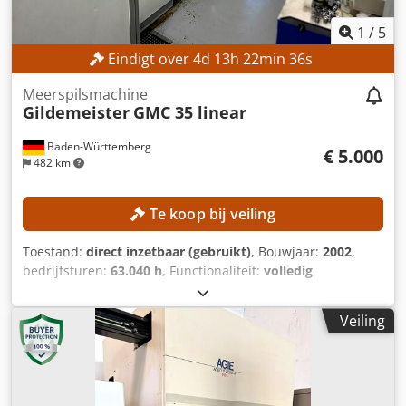
1
/
5
Eindigt over
4
d
13
h
22
min
35
s
Meerspilsmachine
Gildemeister
GMC 35 linear
Baden-Württemberg
€ 5.000
482 km
Te koop bij veiling
Toestand:
direct inzetbaar (gebruikt)
, Bouwjaar:
2002
,
bedrijfsturen:
63.040 h
, Functionaliteit:
volledig
functioneel
, Geen minimum prijs – gegarandeerde
verkoop tegen het hoogste bod! TECHNISCHE DETAILS
Veiling
Machineconfiguratie Bovenste lineaire geleider: 2 stuks
Freeseenheid: 1 stuk Dwarsbooreenheden: 2 stuks Vaste
frontspindel: 1 stuk Bewerkingsunits Draaitafel 6: Alleen
verplaatsbaar in de X-as Frontpositie 1: Roterende, vaste
spindel, alleen voor- en achteruit te bewegen Frontposities