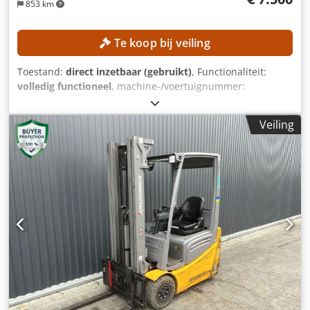
853 km
Te koop bij veiling
Toestand:
direct inzetbaar (gebruikt)
, Functionaliteit:
volledig functioneel
, machine-/voertuignummer:
H2X386H10283
, Bouwjaar:
2017
, bedrijfsturen:
5.612 h
,
hefhoogte:
4.625 mm
, vrije hefhoogte:
1.500 mm
,
Veiling
bouwhoogte:
2.121 mm
, Uitrusting:
zijverschuiving
, Geen
minimumprijs – gegarandeerde verkoop tegen het hoogste
bod! TECHNISCHE GEGEVENS Hefhoogte: 4.625 mm
Bouwhoogte: 2.121 mm Vrije hefhoogte: 1.500 mm
MACHINEGEGEVENS Masttype: Triplexmast met vrije
hefhoogte Batterijspanning: 48 V Batterijcapaciteit: 585 Ah
Crsdpezrlwijfx Ag Uef Banden: nieuw Operationele uren:
5.612 uur UITRUSTING Cabine Batterij Lader Zijschuiver
Externe referentie: SL11370SP