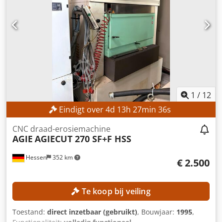
2 t/m 4: Roterende, volledig regelbare spindels
Frontpositie 5: Interne as voor het bewerken van interne
contouren en radii Frontpositie 6: Aangedreven afname-
spindel met een achterste bewerkingsslede en twee
gereedschappen, verplaatsbaar naar de kijkzijde Volledige
elektronische uitrusting Elektronisch aan te sluiten extra
aandrijvingen op de frontposities en zes draaitafels
Crodpfezrgnpsx Ag Uef MACHINE-DETAILS Aantal
draaiuren: 98.119 uur Aantal spindeluren: 63.040 uur
1
/
12
UITRUSTING Spanentransporteur
Eindigt over
4
d
13
h
27
min
35
s
Hoogdrukkogelkoelsysteem Stafvoorlader Freeseenheid
Twee dwarsbooreenheden Spantangen
CNC draad-erosiemachine
Reserveonderdelen Elektronische componenten voor de
AGIE
AGIECUT 270 SF+F HSS
besturingskast Nieuwe vaste frontspindel
Hessen
352 km
€ 2.500
Te koop bij veiling
Toestand:
direct inzetbaar (gebruikt)
, Bouwjaar:
1995
,