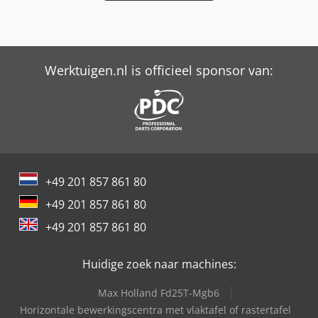
× 2.215 × 2.220 mm Machinewicht: ca. 3.600 kg
UITRUSTING Volautomatische draadinrijging
Werktuigen.nl is officieel sponsor van:
+49 201 857 861 80
+49 201 857 861 80
+49 201 857 861 80
Huidige zoek naar machines:
Max Holland Fd25T-Mgb6
Horizontale bewerkingscentra met vlaktafel of rastertafel