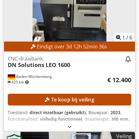
1
/
6
Eindigt over
3
d
12
h
52
min
35
s
CNC-draaibank
DN Solutions
LEO 1600
Baden-Württemberg
€ 12.400
425 km
Te koop bij veiling
Toestand:
direct inzetbaar (gebruikt)
, Bouwjaar:
2023
,
Functionaliteit:
volledig functioneel
, draailengte:
300 mm
,
draaidoorsnede:
300 mm
, spil doorgang:
52 mm
,
spilsnelheid (max.):
4.500 rpm
, controller model:
FANUC
Veiling
CNC
, De machine kan op afspraak en met een