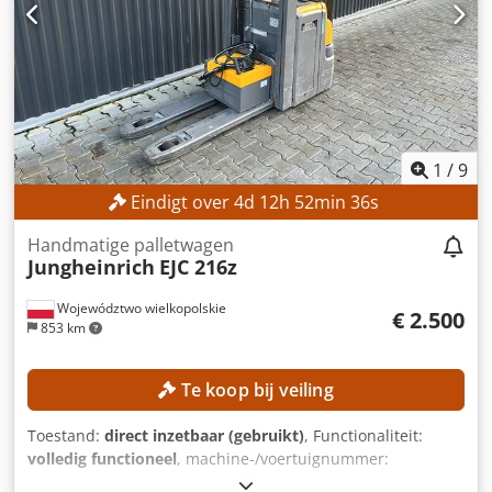
Bouwjaar batterij: 2015 Hydraulische ventielen: 3e/4e
ventiel op de vorkendrager Bedrijfstijden: 15.254 uur
UITRUSTING Triplex-hefmast met vrije heffhoogte 3e/4e
hydraulisch ventiel op de vorkendrager Acculader Externe
referentie: SL9789SP
1
/
9
Eindigt over
4
d
12
h
52
min
35
s
Handmatige palletwagen
Jungheinrich
EJC 216z
Województwo wielkopolskie
€ 2.500
853 km
Te koop bij veiling
Toestand:
direct inzetbaar (gebruikt)
, Functionaliteit:
volledig functioneel
, machine-/voertuignummer:
90621285
, Bouwjaar:
2021
, bedrijfsturen:
560 h
, hefhoogte: