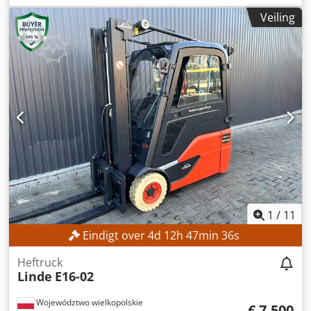
2.800 mm
, bouwhoogte:
1.950 mm
, Geen minimumprijs –
Veiling
gegarandeerde verkoop tegen het hoogste bod!
TECHNISCHE SPECIFICATIES Credpfx Ajzrlw Ajg Uef
Hefhoogte: 2.800 mm Bouwhoogte: 1.950 mm
MACHINEGEGEVENS Masttype: Standaardmast Batterijtype:
Lithium-ionbatterij Bedrijfsuren: 560 uur UITRUSTING
Initiële heffunctie Lader Externe referentie: SL1145SP
1
/
11
Eindigt over
4
d
12
h
47
min
35
s
Heftruck
Linde
E16-02
Województwo wielkopolskie
€ 7.500