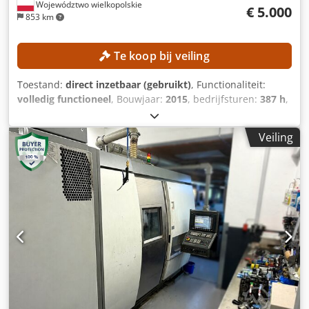
Województwo wielkopolskie
€ 5.000
853 km
Te koop bij veiling
Toestand:
direct inzetbaar (gebruikt)
, Functionaliteit:
volledig functioneel
, Bouwjaar:
2015
, bedrijfsturen:
387 h
,
machine-/voertuignummer:
0200245029
, werkhoogte:
14.000 mm
, TECHNISCHE SPECIFICATIES Werkhoogte: 14 m
Veiling
Aandrijving: 4 × 4 MACHINEGEGEVENS Platformbelasting:
max. 360 kg Aantal personen: max. 2 Toelaatbaar
laadgewicht: max. 200 kg Handkracht: max. 400 N
Windsnelheid: max. 12,5 m/s Gebruiksuren: 387 uur
UITRUSTING Crsdpfxezrgxzo Ag Uof Lader Externe
referentie: SL15850SP