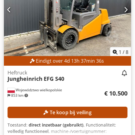
Masttype: Triplexmast met vrije hefhoogte
Batterijspanning: 48 V Batterijcapaciteit: 500 Ah
Bedrijfsuren: 17.268 uur UITVOERING Zijdelingse
verschuiving Crjdpfx Aszrlv Eog Ujf Batterij Lader Externe
referentie: SL12191SP
1
/
8
Eindigt over
4
d
13
h
37
min
35
s
Heftruck
Jungheinrich
EFG S40
Województwo wielkopolskie
€ 10.500
853 km
Te koop bij veiling
Toestand:
direct inzetbaar (gebruikt)
, Functionaliteit:
volledig functioneel
, machine-/voertuignummer: