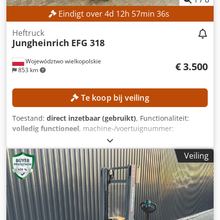
Eindigt over
4
d
12
h
57
min
35
s
Heftruck
Jungheinrich
EFG 318
Województwo wielkopolskie
€ 3.500
853 km
Te koop bij veiling
Toestand:
direct inzetbaar (gebruikt)
, Functionaliteit:
volledig functioneel
, machine-/voertuignummer:
FN498167
, Bouwjaar:
2015
, bedrijfsturen:
15.254 h
,
hefhoogte:
4.700 mm
, vrije hefhoogte:
1.490 mm
,
Veiling
masttype:
triplex
, bouwhoogte:
2.132 mm
, Geen
minimumprijs – gegarandeerde verkoop tegen het hoogste
bod! TECHNISCHE SPECIFICATIES Vrije heffhoogte: 1.490
mm Heffhoogte: 4.700 mm Bouwhoogte: 2.132 mm
MACHINEGEGEVENS Masttype: Triplex Batterijspanning: 48
V Batterijcapaciteit: 625 Ah Cedpfezrlxgex Ag Usrf