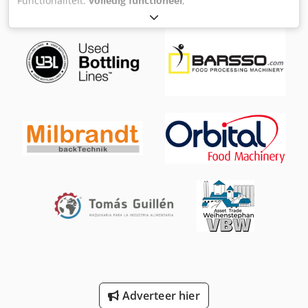
Functionaliteit:
volledig functioneel
,
machine-/voertuignummer:
193.006
, verplaatsingsafstand
X-as:
350 mm
, verplaatsing Y-as:
250 mm
,
verplaatsingsafstand Z-as:
256 mm
, Draaddiameter (max.):
0,33 mm
, controller model:
AGIEVISION / AGIE HSS-
Steuerung
, Geen minimumverkoopprijs – gegarandeerde
verkoop tegen het hoogste bod! TECHNISCHE GEGEVENS
Verplaatsing X-as: 350 mm Verplaatsing Y-as: 250 mm
Verplaatsing Z-as: 256 mm Verplaatsing U-/V-assen: ±70
mm Positioneerresolutie: 0,0001 mm
Positioneernauwkeurigheid: ca. ±3 µm
Bewerkingsgegevens Max. conus: 30° bij een
werkstukhoogte van 100 mm Oppervlaktekwaliteit: tot ca.
Ra 0,2 µm bij meerdere nabewerkingssneden
Csdpozpypzofx Ag Usrf Werkstukgegevens Afmetingen
werkstuk, maximaal: 750 × 550 × 250 mm Gewicht
werkstuk, maximaal: 450 kg Draad systeem Draad
diameter: 0,10 – 0,33 mm Draadsnelheid: tot ca. 3 m/min
Draadtreksterkte: CNC-geregeld MACHINEGEGEVENS
Besturing: AGIEVISION / AGIE HSS Generator: AGIE HSS
Netspanning: 3 × 400 V, 50 Hz Aansluitvermogen: ca. 10,5
Adverteer hier
kVA Afmetingen & Gewicht Afmetingen (L × B × H): ca. 2.215