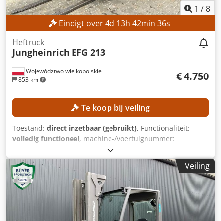
1
/
8
Eindigt over
4
d
13
h
42
min
35
s
Heftruck
Jungheinrich
EFG 213
Województwo wielkopolskie
€ 4.750
853 km
Te koop bij veiling
Toestand:
direct inzetbaar (gebruikt)
, Functionaliteit:
volledig functioneel
, machine-/voertuignummer:
FN651047
, Bouwjaar:
2021
, bedrijfsturen:
17.268 h
,
hefhoogte:
4.700 mm
, vrije hefhoogte:
1.535 mm
,
Veiling
masttype:
triplex
, bouwhoogte:
2.125 mm
, Uitrusting:
zijverschuiving
, Geen minimumprijs – gegarandeerde
verkoop tegen het hoogste bod! TECHNISCHE
SPECIFICATIES Heelhoogte: 4.700 mm Bouwhoogte: 2.125
mm Vrije hefhoogte: 1.535 mm MACHINEGEGEVENS