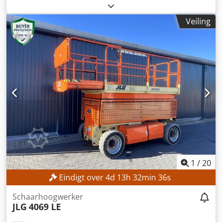
FN552603
, Bouwjaar:
2017
, bedrijfsturen:
1.398 h
,
hefhoogte:
3.540 mm
, masttype:
duplex
, bouwhoogte:
Veiling
2.520 mm
, Uitrusting:
zijverschuiving
, Geen minimumprijs
– gegarandeerde verkoop tegen het hoogste bod!
TECHNISCHE GEGEVENS Hefhoogte: 3.540 mm Bouwhoogte:
2.520 mm Cedpfozrlvfex Ag Uerf MACHINEGEGEVENS
Masttype: Duplex met vrije hefhoogte Batterijspanning: 80
V Batterijcapaciteit: 930 Ah Bouwjaar batterij: 2017
Hydraulische ventielen: 3e/4e ventiel Bedrijfstijden: 1.398
uur UITRUSTING Zijdelings verschuifbare vorken
Vorkpositieerder Lader inbegrepen Externe referentie:
SL13606SP
1
/
20
Eindigt over
4
d
13
h
32
min
35
s
Schaarhoogwerker
JLG
4069 LE