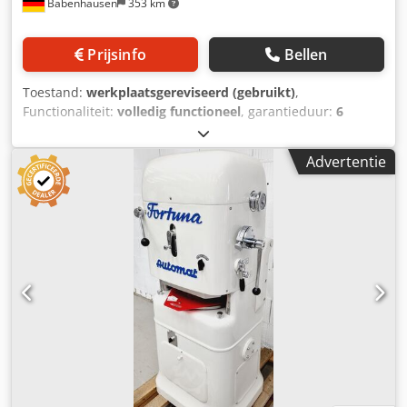
Babenhausen
353 km
Prijsinfo
Bellen
Toestand:
werkplaatsgereviseerd (gebruikt)
,
Functionaliteit:
volledig functioneel
, garantieduur:
6
maanden
, ingangsspanning:
400 V
, totale lengte:
1.330
mm
, jaar van de laatste revisie:
2026
, totale breedte:
1.500
Advertentie
mm
, totale hoogte:
1.600 mm
, DGUV gecertificeerd tot:
09/2027
, leeggewicht:
540 kg
, ingangsfrequentie:
50 Hz
,
type ingangsstroom:
driefasig
, TOP broodvormmachine WP
Kemper Uitvoering in roestvrij staal met smering en
ventilator Kegel en vormgoten voorzien van een nieuwe
Teflon-coating Dksdpfx Apswmwlko Isr Machine is
verplaatsbaar Aansluiting 400V, 16A-CEE-stekker Gebruikte
machine, gereviseerd met garantie +
reserveonderdelenservice Opties: Bezorgservice
Onderhoudscontract Servicepakket Instructie en
inbedrijfstelling Verder nog andere TOP
broodvormmachines op voorraad!