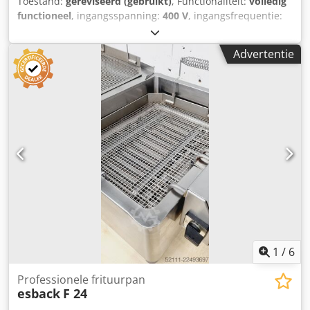
Toestand:
gereviseerd (gebruikt)
, Functionaliteit:
volledig
functioneel
, ingangsspanning:
400 V
, ingangsfrequentie:
50 Hz
, type ingangsstroom:
driefasig
, jaar van de laatste
revisie:
2026
, DGUV gecertificeerd tot:
09/2027
, Uitrusting:
Advertentie
CE-markering
, Werner & Pfleiderer Dedjcn Nr Uspfx Ap
Iskr TOP fabriekgereviseerde ventilatormotor WP
Stikkenofen Unitherm Omloopmotor voor Unitherm, alle
modellen op voorraad! Voor elke bakkerij met deze
bakkerijtechniek! Direct leverbaar! Garantie + Service
Bezorgservice Bezoek onze Milbrandt Store met vele
bakkerijmachines.
1
/
6
Professionele frituurpan
esback
F 24