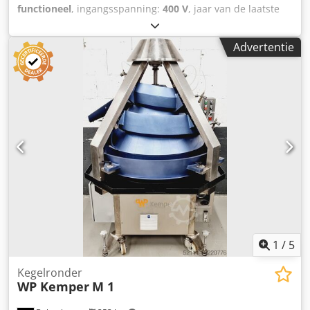
functioneel
, ingangsspanning:
400 V
, jaar van de laatste
revisie:
2023
, type ingangsstroom:
driefasig
,
Frituurapparaat voor tafelmodel Jufeba TK-T 05
Advertentie
Verwijzingsmechanisme: handmatig Temperatuurregelaar
met veiligheidsthermostaat Dsdpfx Aozrrqpsp Iekr
Stoomdeksel en 2 frituurmanden Uitvoering in roestvrij
staal, tafelmodel Aansluiting: 400V, 16A-CEE-stekker
Gebruikt apparaat Bezoek onze uitgebreide showroom!
1
/
5
Kegelronder
WP Kemper
M 1