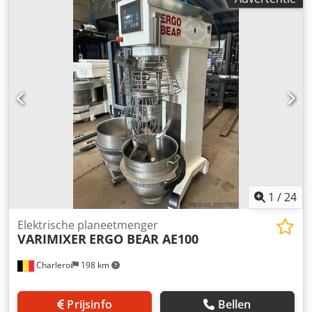
20 cm, 47,2 kW, 400/230 V, Dksdpoy E Hrwofx Ap Ijr
1
/
24
Elektrische planeetmenger
VARIMIXER
ERGO BEAR AE100
Charleroi
198 km
Prijsinfo
Bellen