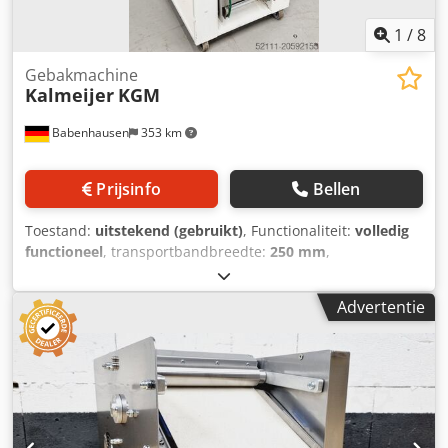
bakkerijmachines, waar u een ruime keuze aan
croissantoprolmachines vindt!
1
/
8
Gebakmachine
Kalmeijer
KGM
Babenhausen
353 km
Prijsinfo
Bellen
Toestand:
uitstekend (gebruikt)
, Functionaliteit:
volledig
functioneel
, transportbandbreedte:
250 mm
,
ingangsspanning:
400 V
, totale lengte:
570 mm
,
werkbreedte:
250 mm
, totale breedte:
560 mm
, totale
Advertentie
hoogte:
1.230 mm
, tafel lengte:
800 mm
, DGUV
gecertificeerd tot:
09/2027
, Bakkerijmachine Kalmeijer
KGM met verwarmingssysteem, plaattransport met "stop-
en-ga"-functie en 1 reliëfwal "speculaas" machine is
verplaatsbaar aansluiting 400V, 16A-CEE-stekker
afmetingen: 560 x 570 x 1230 mm, BxDxH gebruikte
machine, gereinigd Kwaliteit van een gespecialiseerd