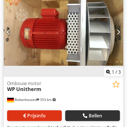
totale hoogte:
270 mm
, NIEUW +++ NIEUW
Croissantvormachine +++ NIEUW TOP-model: Rondi
Croissantroller Uitvoering in roestvrij staal Tafelmodel voor
de efficiënte productie van croissants Eenvoudige
bediening Voor croissants zonder vulling Capaciteit tot 700
stuks/uur Alleen bij ons: DGUV V3-gecertificeerd
(elektrisch) Aansluiting 400V, 16A-CEE-stekker Afmetingen:
300 x 450 x 270 mm (D x B x H) NIEUWE machine & SAB-
gecontroleerd Met garantie + reserveonderdelenservice
Opties: Dkodpfxstpl Urs Ap Ier Bezorgservice Lease- en
huurservice Transportband Onderhoudscontract
Servicepakket Reserveonderdelenkist Veel andere
1
/
3
bakkerijmachines op voorraad!
Ombouw motor
WP
Unitherm
Babenhausen
353 km
Prijsinfo
Bellen