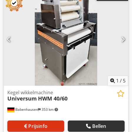
Nieuw apparaat met garantie + reserveonderdelendienst
Kwaliteit van een vakbedrijf! Profiteer van meer dan 35 jaar
ervaring! Opties: Dodpfjxckakox Ap Iekr Speciale bakplaten
Spees.Bake bakplaat Quick.Rinse handdouche Speed
Marks Ethernet aansluiting DDC.App Spray & Rinse
reiniger Onderhoudscontract Leveringsservice Instructie &
ingebruikname Bezoek onze grote oven-showroom!
1
/
5
Kegel wikkelmachine
Universum
HWM 40/60
Babenhausen
353 km
Prijsinfo
Bellen