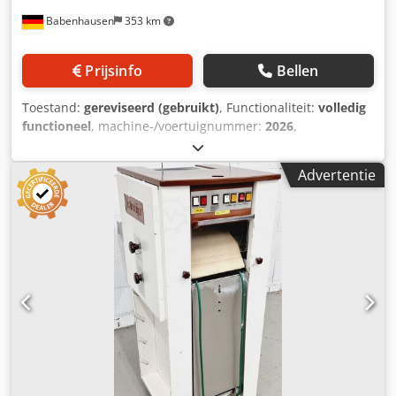
uitgebreide assortiment bakkerijmachines!
Babenhausen
353 km
Prijsinfo
Bellen
Toestand:
gereviseerd (gebruikt)
, Functionaliteit:
volledig
functioneel
, machine-/voertuignummer:
2026
,
garantieduur:
6 maanden
, ingangsspanning:
400 V
, jaar
van de laatste revisie:
2026
, DGUV gecertificeerd tot:
Advertentie
09/2027
, werkbreedte:
300 mm
, transportbandbreedte:
320 mm
, type ingangsstroom:
driefasig
, totale hoogte:
1
mm
, TOP-machine voor het oprollen van croissantdeeg
Deeggewicht tot ca. 250 gram voor alle soorten
broodstengels, zoals korenstengels en zoute stengels
universele oprolmachine eenvoudige, robuuste
technologie invoerslede met veiligheidsreling mobiele
croissantoprolmachine aansluiting 400V, 16A-CEE-stekker
gebruikte machine, gereviseerd en SAB-gekeurd met
garantie + onderdelenvoorziening Optie: Dodpfxjhfhpve Ap
Iokr onderhoudscontract bezorgservice instructie en
inbedrijfstelling Bezoek onze grote opslag met