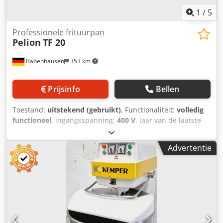
1
/
5
Professionele frituurpan
Pelion
TF 20
Babenhausen
353 km
Prijsinfo
Bellen
Toestand:
uitstekend (gebruikt)
, Functionaliteit:
volledig
functioneel
, ingangsspanning:
400 V
, jaar van de laatste
revisie:
2024
, type ingangsstroom:
driefasig
, Friteuse
Pelion TF20 Uitvoering in roestvrij staal 2 fritzemanden met
Advertentie
lekbak in het stoomdeksel Verwarmingsplaat voor de
vetbak, handmatig instelbaar tot 200°C Capaciteit: ca. 200
stuks/uur Djdpozrrq Ajfx Ap Iskr Aansluiting 400V, 16A-
CEE-stekker Gebruikt apparaat Bezoek ons!