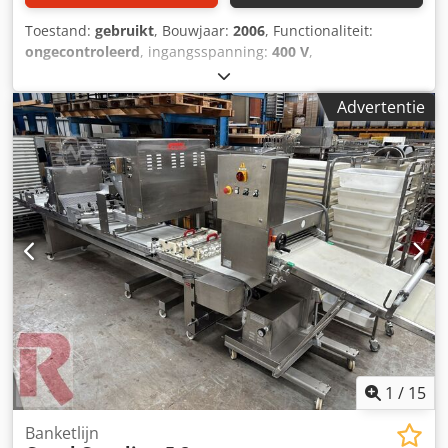
Toestand:
gebruikt
, Bouwjaar:
2006
, Functionaliteit:
ongecontroleerd
, ingangsspanning:
400 V
,
ingangsfrequentie:
50 Hz
, vermogen:
3 kW (4,08 pk)
, Partij
van 3 industriële planetaire mengmachines met voetstuk,
Advertentie
model Varimixer AE100 (Ergo Bear), bouwjaar 2003, 2005
en 2006. Apparatuur ontworpen voor continu gebruik,
zonder dat het gereedschap uit elkaar hoeft te worden
gehaald bij het verwijderen van de mengkom. Overzicht
van de accessoires die bij de partij zijn inbegrepen:
Mengkommen: 7 originele mengkommen van roestvrij
staal, inhoud 100 liter Reductiekom: 1 mengkom met een
kleinere inhoud (inclusief bijbehorende adapterset)
Gereedschap: 3 complete sets gereedschap van roestvrij
staal (3 kloppers, 3 platte spatels, 3 haken)
Schraapsysteem: Schrapers voor de mengkom, inbegrepen
bij alle machines. Djdpfozr Rm Aox Ap Ijkr
1
/
15
Banketlijn