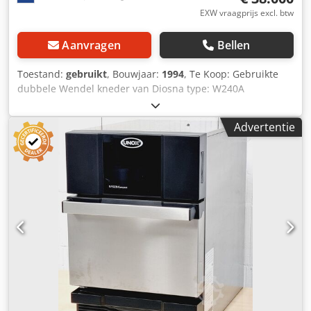
(besturings- en vulstation)
EXW vraagprijs excl. btw
Aanvragen
Bellen
Toestand:
gebruikt
, Bouwjaar:
1994
, Te Koop: Gebruikte
dubbele Wendel kneder van Diosna type: W240A
Dksdswlpnbspfx Ap Isr bouwjaar: 1994 Inbegrepen: 3
deegkuipen W240 De kneder is te bezichtigen hier op
Advertentie
locatie. Transport in overleg. Mochten er nog vragen of
opmerkingen zijn dan horen we het graag Met Vriendelijke
Groeten, Leo Holland Alles is compleet