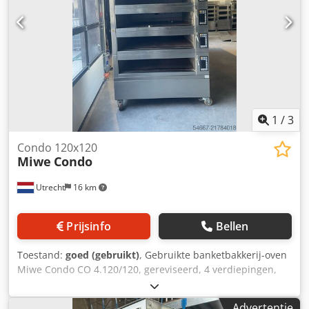
1
/
3
Condo 120x120
Miwe
Condo
Utrecht
16 km
Prijsinfo
Bellen
Toestand:
goed (gebruikt)
, Gebruikte banketbakkerij-oven
Miwe Condo CO 4.120/120, gereviseerd, 4 verdiepingen,
met dampkap en bakplaat, vloeren 120 x 120 cm,
elektrisch, 4 magnetische ventilatieopeningen, Bakruimte
Advertentie