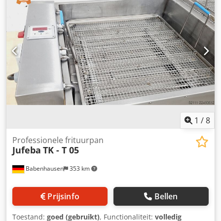
Een beproefde kneder voor uw deeg! 2 programmeerbare
timers Spiraalkneder met 2 snelheden Roestvrijstalen kuip
en spiraal Voor maximaal 120 kg deeg Aansluiting: 400 V
Stevige mechaniek! Gebruikte machine, gereviseerd Met
garantie + reserveonderdelenservice Kwaliteit van een
specialist! Profiteer van meer dan 35 jaar ervaring! Optie:
Onderhoudscontract Reserveonderdelenset voor meer
zekerheid! Dkodpfjzrrqvex Ap Ier Onze servicepakketten
maken het verschil! Leveringsservice Instructie en
inbedrijfstelling Bezoek ons!
1
/
8
Professionele frituurpan
Jufeba
TK - T 05
Babenhausen
353 km
Prijsinfo
Bellen
Toestand:
goed (gebruikt)
, Functionaliteit:
volledig