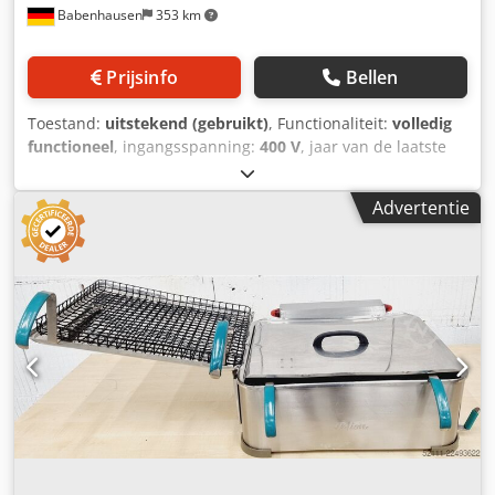
Babenhausen
353 km
Prijsinfo
Bellen
Toestand:
uitstekend (gebruikt)
, Functionaliteit:
volledig
functioneel
, ingangsspanning:
400 V
, jaar van de laatste
revisie:
2026
, type ingangsstroom:
driefasig
, Friteuse voor
tafel, model esback24 Uitvoering in roestvrij staal 2
Advertentie
fritzemanden met opvangbak in het stoomdeksel
Verwarming van de vetbak, handmatig instelbaar tot 200°C
eenvoudige technologie Aansluiting 400V, 16A-CEE stekker
Gebruikt apparaat met garantie Kom langs! Dkjdpfx
Aszrrubjp Ijr