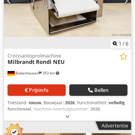
bedrijf! Profiteer van meer dan 35 jaar ervaring!
Dodpexyqu Nefx Ap Iskr extra reliëfwalsen bakplaten
onderhoudscontract bezorgservice instructie en
inbedrijfstelling We hebben nog meer bakkerijmachines
op voorraad!
1
/
6
Croissantoprolmachine
Milbrandt
Rondi NEU
Babenhausen
353 km
Prijsinfo
Bellen
Toestand:
nieuw
, Bouwjaar:
2026
, Functionaliteit:
volledig
functioneel
, machine-/voertuignummer:
2026
,
garantieduur:
24 maanden
, ingangsspanning:
400 V
, DGUV
gecertificeerd tot:
09/2028
, werkbreedte:
250 mm
,
Advertentie
transportbandbreedte:
250 mm
, type ingangsstroom:
driefasig
, totale breedte:
300 mm
, totale lengte:
450 mm
,