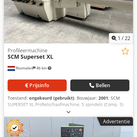
Zwischenverkauf vorbehalten! Keine Garantie auf
gedruckte Daten!) De beste gebruikte
houtbewerkingsmachines uit Nederland.
1
/
22
Profileermachine
SCM
Superset XL
Rosmalen
46 km
Prijsinfo
Bellen
Toestand:
ongekeurd (gebruikt)
, Bouwjaar:
2001
, SCM
SUPERSET XL Profielschaafmachine, 5 spindels (Comp. 5)
Beschrijving Aantal spindels: 5 Spindelvolgorde: onder –
rechts – links – boven – onder Lengte invoertafel: 2500 mm
Advertentie
Werkbreedte: 25-260 mm Werkhoogte: 6-180 mm
Voersnelheid: 6-36 m/min Spindelsnelheid: 6.000 toeren
per minuut 400 volt, 50 Hz Dedpjzqc Snsfx Aa Hjkr CE (Alle