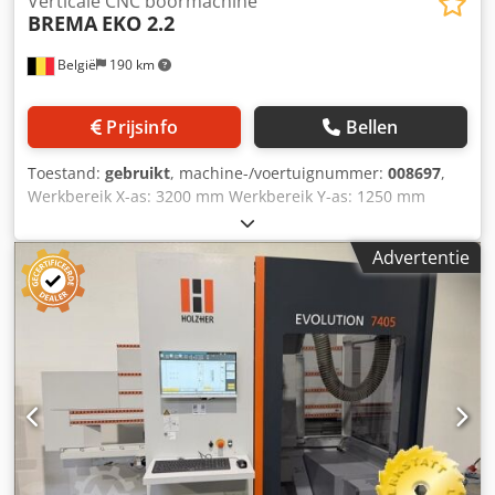
Verticale CNC boormachine
BREMA
EKO 2.2
België
190 km
Prijsinfo
Bellen
Toestand:
gebruikt
, machine-/voertuignummer:
008697
,
Werkbereik X-as: 3200 mm Werkbereik Y-as: 1250 mm
Vermogen hoofdspindel: 6,5 kW Djdpfx Aajzruzqo Hokr
Aantal geregelde assen: 4 assen Aantal boorspindels: 43
Advertentie
Aantal gereedschapsposities: 8