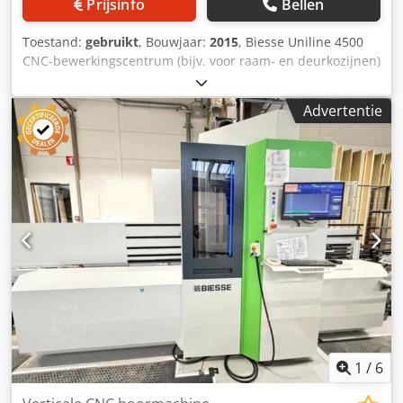
Prijsinfo
Bellen
Toestand:
gebruikt
, Bouwjaar:
2015
, Biesse Uniline 4500
CNC-bewerkingscentrum (bijv. voor raam- en deurkozijnen)
Beschrijving Biesse Uniline 4500 Machinenummer:
1000004833 Dkodpfx Aajzp Hbqe Hjr Bouwjaar: 2015
Advertentie
Bewerkinglengtes: 175 - 4.500 mm Aantal freesmotoren: 1
Motorvermogen: 19,2 kW (25,7 pk) Etikettenprinter: Nee
Gereedschapshouder: HSK 63F Type
gereedschapswisselaar: Vast + verplaatsbaar Aantal
posities in de gereedschapswisselaar: Flexstore, in totaal
44 Software: BiesseWorks Kantoorlicenties: 1 Afscherming:
Ja, compleet (Ondanks onze uiterste zorg kunnen er
wijzigingen, fouten in technische gegevens, prijzen en alle
informatie voorkomen. Er wordt geen garantie gegeven op
de gedrukte gegevens! Beschikbaarheid afhankelijk van
eerdere verkopen.) Prijzen exclusief advertentiekosten
MachineSeeker. De beste gebruikte
houtbewerkingsmachines uit Nederland.
1
/
6