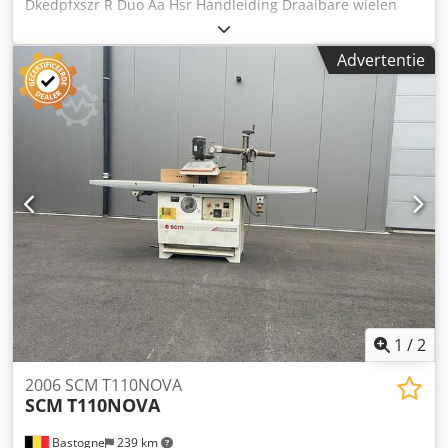
Dkedpfxszr R Duo Aa Hsr Handleiding Draaibare wielen
gereedschappen in de wisselaar: 6 + 1 stuk,
van gietijzer Voorzien van meerdere messen 380 V
Afzuigaansluiting Ø: mm, Persluchtaansluiting: 6-8 bar,
Persluchtverbruik: 200 NL/min. Kwaliteitsinformatie: -
Advertentie
volledige basisreiniging - elektra gecontroleerd -
pneumatiek gecontroleerd - afgesteld volgens de
specificaties van de fabrikant - direct inzetbaar
1
/
2
2006 SCM T110NOVA
SCM
T110NOVA
Bastogne
239 km