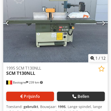
wijzigingen, fouten in de technische gegevens, informatie
en prijzen voorbehouden. Beschikbaarheid is afhankelijk
van eerdere verkopen. Geen garantie op gedrukte
gegevens!) (Alle Änderungen und Irrtümer in den
technischen Daten, Angaben und Preisen sowie
Zwischenverkauf vorbehalten! Keine Garantie auf
gedruckte Daten!) De beste gebruikte
houtbewerkingsmachines uit Nederland.
1
/
12
1995 SCM T130NLL
SCM
T130NLL
Bastogne
239 km
Prijsinfo
Bellen
Toestand:
gebruikt
, Bouwjaar:
1995
, Lange spindel, lange