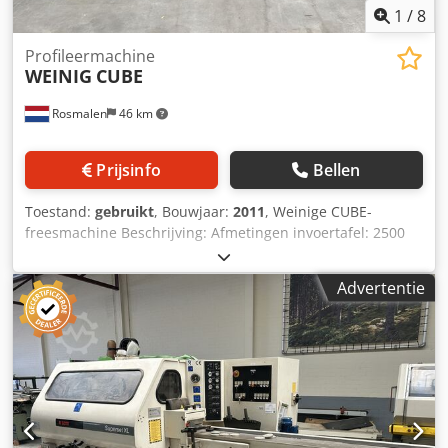
1
/
8
Profileermachine
WEINIG
CUBE
Rosmalen
46 km
Prijsinfo
Bellen
Toestand:
gebruikt
, Bouwjaar:
2011
, Weinige CUBE-
freesmachine Beschrijving: Afmetingen invoertafel: 2500
mm Aantal assen: 4 Spindelvolgorde: onder-rechts-links-
boven Verplaatsbare spindel: nee Dkedpfx Aszqddrea Hjr
Advertentie
Frezenbreedte: 20 / 260 mm Frezenhoogte: 80 / 160 mm
Productiesnelheid: 12 m/min Groefbed: nee Overige
opmerkingen: optische laserprojectie, 10" touchscreen
(Alle wijzigingen, fouten in technische gegevens,
informatie en prijzen voorbehouden. Beschikbaarheid
onder voorbehoud van eerdere verkopen. Geen garantie
op gedrukte gegevens!) (Alle Änderungen und Irrtümer in
den technischen Daten, Angaben und Preisen sowie