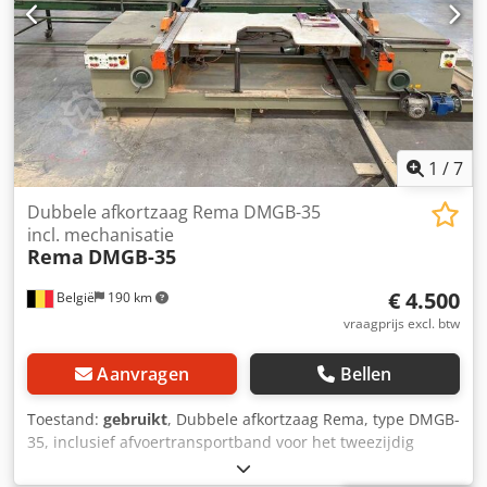
1
/
7
Dubbele afkortzaag Rema DMGB-35
incl. mechanisatie
Rema
DMGB-35
€ 4.500
België
190 km
vraagprijs excl. btw
Aanvragen
Bellen
Toestand:
gebruikt
, Dubbele afkortzaag Rema, type DMGB-
35, inclusief afvoertransportband voor het tweezijdig
afkorten van hout. Deze machine is speciaal gebruikt voor