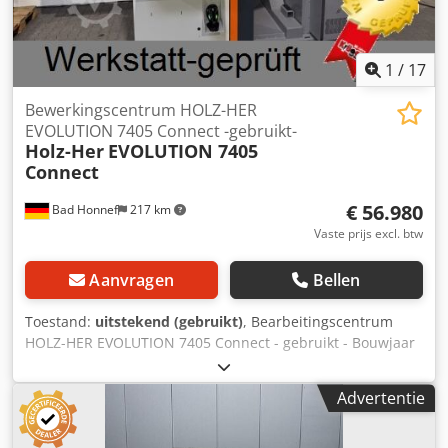
1
/
17
Bewerkingscentrum HOLZ-HER
EVOLUTION 7405 Connect -gebruikt-
Holz-Her
EVOLUTION 7405
Connect
€ 56.980
Bad Honnef
217 km
Vaste prijs excl. btw
Aanvragen
Bellen
Toestand:
uitstekend (gebruikt)
, Bearbeitingscentrum
HOLZ-HER EVOLUTION 7405 Connect - gebruikt - Bouwjaar
2022, geïntegreerde vacuümpomp, bewerking in
doorlopende cyclus, 4-zijdige profielbewerking mogelijk,
Advertentie
automatische positiebepaling van de zuigkoppen, geharde,
stofbeschermde prismengeleidingen, kogelspindels op alle
assen, netwerkkaart voor externe service, geïntegreerde