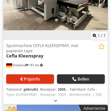
1
/
7
Spuitmachine CEFLA KLEENSPRAY, met
papieren tape
Cefla
Kleenspray
Duitsland
181 km
Prijsinfo
Bellen
Toestand:
gebruikt
, Bouwjaar:
2005
, - Fabrikant: Cefa -
Type: KLEENSPRAY - Bouwjaar: 2005 - Werkbreedte: 1.200
mm - Werkhoogte: 900 mm + - 20 mm - Bedieningszijde:
rechts - Prijs voor gereviseerde machine -
Advertentie
Spuitpistoolaandrijving, Duo-uitvoering - In hoogte