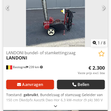
1
/
8
LANDONI bundel- of stamkettingzaag
LANDONI
€ 2.300
Bastogne
239 km
Vaste prijs excl. btw
Aanvragen
Bellen
Toestand:
gebruikt
, Bundelzaag of stamzaag Geleider van
150 cm Dkedpfx Aaoztk Dwo Hor 6,3 kW-motor (9 pk) 380 V
Kettingolievoorziening Ketting in redelijke staat (enkele
tanden ontbreken)