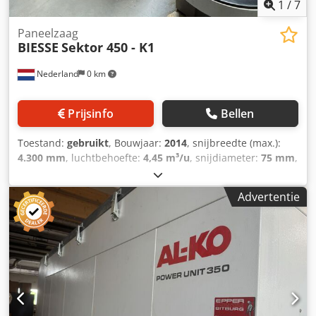
1
/
7
Paneelzaag
BIESSE
Sektor 450 - K1
Nederland
0 km
Prijsinfo
Bellen
Toestand:
gebruikt
, Bouwjaar:
2014
, snijbreedte (max.):
4.300 mm
, luchtbehoefte:
4,45 m³/u
, snijdiameter:
75 mm
,
TECHNISCHE SPECIFICATIES Bruikbare zaaglengte: 4.400
mm Zaagbladlengte: 4.300 mm Werkhöogte: 890 mm
Advertentie
Zaaghoogte: 80 mm Zaaghoogte hoofdzaagblad: 80 mm
Dksdpfx Ajznw Tbja Her Klemopening: 75 mm
Klembreedte: 1 mm Aantal klemmen: 5 stuks Klemposities:
68 – 368 – 1.168 – 2.168 – 3.168 – 4.168 mm Minimale
pakketdikte voor zijdelingse zaag: 12 mm Zaagtechniek
Motor hoofdzaagblad: 13,2 kW / 50 Hz Motor voorzaag: 1,5
kW Diameter hoofdzaagblad: 330 mm Diameter voorzaag:
180 mm Zaagsnelheden Zaagsnelheid van de zaagkar: 1 -