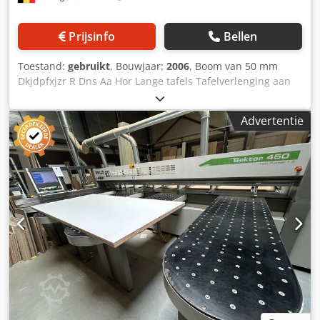
Prijsinfo
Bellen
Toestand:
gebruikt
, Bouwjaar:
2006
, Boom van 50 mm
Dkjdpfxjzr R Dns Aa Hor Lange tafels Tafelverlenging aan
de voorzijde Oefenopstelling met 3 rollen 380V
Advertentie