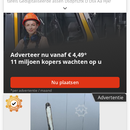
tafels Gedigitaliseerde assen Dsdpfsztk D Dsx Aa Hjkr
Gedigitaliseerde geleider 5 rotatiesnelheden Motor met
een vermogen van 7,5 pk 380V Tafelverlenging aan de
voorkant Diameter van de as: 50 mm Nieuwe as- en
motorlagers Nieuwe motorrem Trainer met 4 rollen
Adverteer nu vanaf € 4,49
*
11 miljoen kopers
wachten op u
Nu plaatsen
*per advertentie / maand
Advertentie