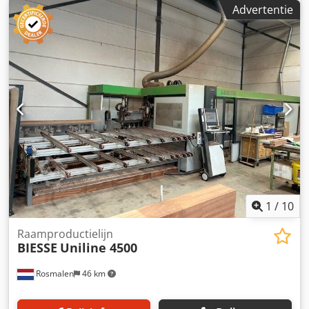
het op maat zagen van deuren. In de huidige staat is de
Advertentie
zaaglengte beperkt tot 1.000 mm, maar deze kan worden
verlengd. Technische gegevens: Dodpfx Aajzryuve Hjkr -
Bandlengte: ca. 1.700 mm + 2.700 mm - Zaagbreedte: max.
2.500 mm - Zaaghoogte: max. ca. 80 mm
1
/
10
Raamproductielijn
BIESSE
Uniline 4500
Rosmalen
46 km